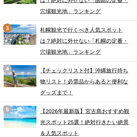
は？絶対に外せない「函館の定番・
穴場観光地」ランキング
3
札幌観光で行くべき人気スポット
は？絶対に外せない「札幌の定番・
穴場観光地」ランキング
4
【チェックリスト付】沖縄旅行持ち
物リスト！必需品からあると便利な
グッズまで！
5
【2026年最新版】宮古島おすすめ観
光スポット25選！絶対行きたい絶景
＆人気スポット