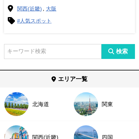
関西(近畿)
大阪
#人気スポット
検索
エリア一覧
北海道
関東
関西(近畿)
四国