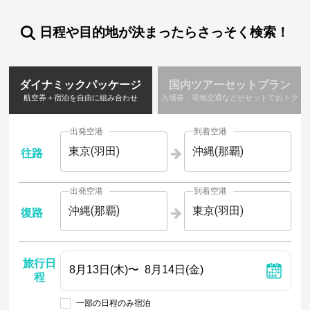
日程や目的地が決まったらさっそく検索！
ダイナミックパッケージ
国内ツアーセットプラン
航空券＋宿泊を自由に組み合わせ
入場券・現地交通などがセットでおトク
出発空港
到着空港
東京(羽田)
沖縄(那覇)
往路
出発空港
到着空港
沖縄(那覇)
東京(羽田)
復路
旅行日
程
一部の日程のみ宿泊