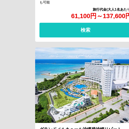
も可能
61,100
円
～
137,600
検索