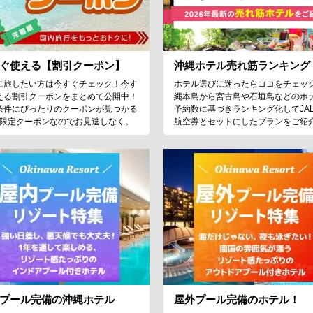
ぐ使える【割引クーポン】
沖縄ホテル売れ筋ランキング
に旅したい方は今すぐチェック！今す
ホテル選びに迷ったらココをチェッ
える割引クーポンをまとめて公開中！
縄本島から宮古島や石垣島などのホ
条件にぴったりのクーポンが見つかる
予約数に基づきランキング化してJA
♪限定クーポンなのでお見逃しなく。
航空券とセットにしたプランをご紹
プール完備の沖縄ホテル
屋外プール完備のホテル！