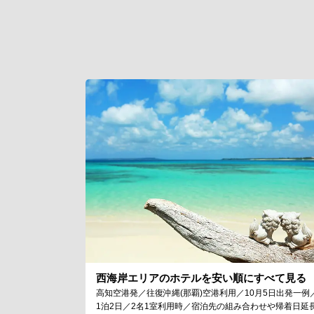
西海岸エリアのホテルを安い順にすべて見る
高知空港発／往復沖縄(那覇)空港利用／10月5日出発一例
1泊2日／2名1室利用時／宿泊先の組み合わせや帰着日延