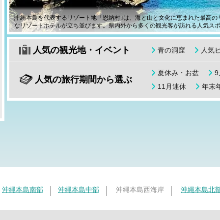
沖縄本島を代表するリゾート地「恩納村｣は、海と山と文化に恵まれた最高の
なリゾートホテルが立ち並びます。県内外から多くの観光客が訪れる人気ス
人気の観光地・イベント
青の洞窟
人気
夏休み・お盆
人気の旅行期間から選ぶ
11月連休
年末年
沖縄本島南部
沖縄本島中部
沖縄本島西海岸
沖縄本島北