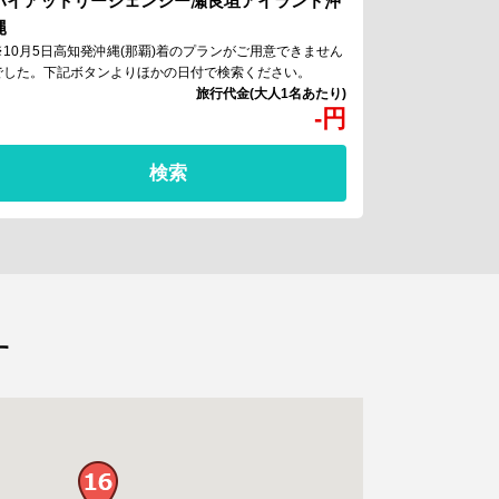
ハイアットリージェンシー瀬良垣アイランド沖
縄
※10月5日高知発沖縄(那覇)着のプランがご用意できません
でした。下記ボタンよりほかの日付で検索ください。
-
円
検索
す