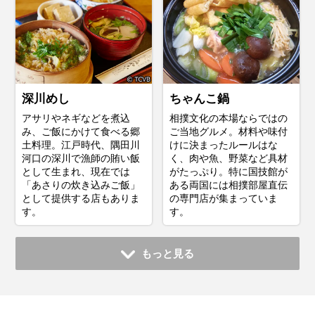
深川めし
ちゃんこ鍋
アサリやネギなどを煮込
相撲文化の本場ならではの
み、ご飯にかけて食べる郷
ご当地グルメ。材料や味付
土料理。江戸時代、隅田川
けに決まったルールはな
河口の深川で漁師の賄い飯
く、肉や魚、野菜など具材
として生まれ、現在では
がたっぷり。特に国技館が
「あさりの炊き込みご飯」
ある両国には相撲部屋直伝
として提供する店もありま
の専門店が集まっていま
す。
す。
もっと見る