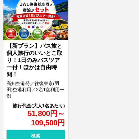
【新プラン】バス旅と
個人旅行のいいとこ取
り！1日のみバスツア
ー付！ほかは自由時
間！
高知空港発／往復東京(羽
田)空港利用／2名1室利用一
例
51,800
円
～
109,500
円
検索