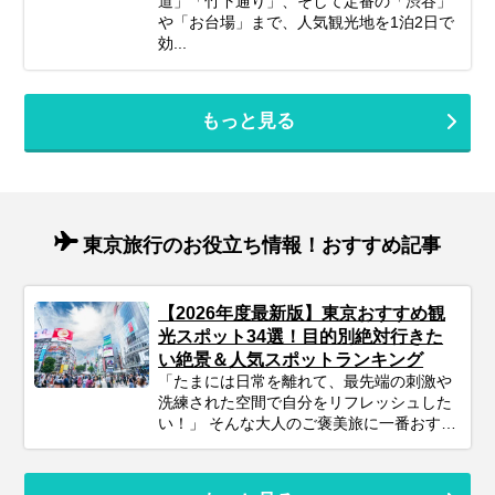
道」「竹下通り」、そして定番の「渋谷」
や「お台場」まで、人気観光地を1泊2日で
効...
もっと見る
東京旅行のお役立ち情報！おすすめ記事
【2026年度最新版】東京おすすめ観
光スポット34選！目的別絶対行きた
い絶景＆人気スポットランキング
「たまには日常を離れて、最先端の刺激や
洗練された空間で自分をリフレッシュした
い！」 そんな大人のご褒美旅に一番おすす
めしたいのが、日本の中心『東京』です。
飛行機や新幹線でアクセスしやすい東京に
は、世界中のグルメが集まる名店、話題の