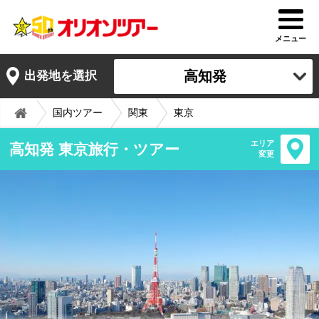
メニュー
高知発
出発地を選択
国内ツアー
関東
東京
エリア
高知発 東京旅行・ツアー
変更