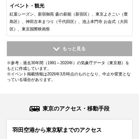
イベント・観光
紅葉シーズン、新宿御苑 森の薪能（新宿区）、東京よさこい（豊
島区）、神田古本まつり（千代田区）、池上本門寺 お会式（大田
区）、東京国際映画祭
11月
12月
1月
2月
3月
4月
5月
6月
7月
もっと見る
平均気温・降水量
平均気温・降水量
平均気温・降水量
平均気温・降水量
平均気温・降水量
平均気温・降水量
平均気温・降水量
平均気温・降水量
平均気温・降水量
※参考：過去30年間（1991～2020年）の気象庁データ（東京都）を
12.5℃
7.7℃
5.4℃
6.1℃
9.4℃
14.3℃
18.8℃
21.9℃
25.7℃
96.3mm
57.9mm
59.7mm
56.5mm
116.0mm
133.7mm
139.7mm
167.8mm
156.2mm
もとに作成しています。
※イベント掲載情報は2026年3月時点のものとなり、中止や変更とな
っている場合があります。
気候・服装
気候・服装
気候・服装
気候・服装
気候・服装
気候・服装
気候・服装
気候・服装
気候・服装
スプリング
スプリング
ダウン
ダウン
ダウン
ニット
コート
コート
コート
コート
カーディガン
長袖シャツ
半袖シャツ
ジャケット
ジャケット
長袖シャツ
レインコート
ワンピース
コート
ジャケット
ジャケット
ジャケット
コート
11月の東京は、本格的な秋が訪れ、紅葉が美しい時期です。
12月の東京は、冬の始まりを感じさせる季節。平均気温は
1月の東京は真冬まっただ中。平均気温は約5℃、朝晩は0℃
2月もまだまだ冬真っ盛り。寒さが続きますが、晴れた日に
3月の東京は、春の訪れを感じるものの、まだまだ寒い日
4月になると、東京もすっかり春らしくなり、観光には最高
5月の東京は、春本番！過ごしやすい気候で、お出かけや観
6月の東京は、いよいよ梅雨入り。湿度が高くなり、蒸し暑
7月の東京は、いよいよ本格的な夏が到来！平均気温は
東京のアクセス・移動手段
平均気温は13℃前後で、昼間は穏やかな暖かさを感じられま
10℃前後で、最低気温が5℃を下回る日もあります。寒さ対
近くまで冷え込むこともあります。特に朝晩の寒さは厳しい
は少しだけ春の気配を感じることもあります。でも、油断は
も。寒暖差が大きいので、服装選びがちょっと悩ましい時期
のシーズンが到来！桜が咲き誇る中を散策するのにぴったり
光にはピッタリの季節です。平均気温は17℃前後、日中は
さを感じる日も増えてきます。平均気温は20℃〜25℃前後
25℃〜30℃と暑い日が続きます。外を歩くなら、軽い素材の
すが、朝晩はしっかり冷え込むので、防寒対策が必要です。
策はしっかりと！おすすめの服装は、厚手のコートやダウン
ので、防寒対策はしっかりと！おすすめの服装は、厚手のコ
禁物！平均気温は5〜7℃くらいなので、しっかり防寒対策を
です。平均気温は10℃前後で、薄手のコートやジャケットが
の時期です。平均気温は15℃前後で、過ごしやすい日が多く
20℃を超えることもあり、ぽかぽか陽気の日が増えてきま
で、雨の日が多くなるのが特徴です。この時期の服装は、通
Tシャツやショートパンツで涼しく過ごすのがおすすめ。日
羽田空港から東京駅までのアクセス
おすすめの服装は、ウール素材のコートやジャケット、セー
ジャケット。特に、朝晩の外出では、手袋やマフラー、帽子
ートやダウンジャケット。さらに、マフラー・手袋・帽子を
しておきましょう。服装の基本は 厚手のコートやダウンジャ
活躍します。朝晩は冷え込むことがあるので、セーターや厚
なります。服装は、軽めのジャケットやカーディガンがちょ
す。服装は、薄手のジャケットやカーディガンがちょうどい
気性の良い素材がマスト！湿気を吸いやすい綿やリネンのシ
差しが強く、紫外線もグッと増える時期なので、帽子・サン
ターなどの暖かいアイテム。インナーには、長袖シャツやタ
といった防寒小物を活用すると、温かさがぐんとアップしま
プラスすれば、防寒レベルがグッとアップします。インナー
ケット。風を防げる素材を選べば、より暖かく過ごせます。
手のカーディガンを重ね着して、体温調整しやすいスタイル
うどいい感じ。日中は薄手のシャツやブラウスで快適に過ご
い感じ。日中は半袖シャツや軽めのパンツ、スカートで快適
ャツ、薄手のパンツが快適です。暑い日は、ショートスリー
グラス・日焼け止めをフル活用してしっかり肌を守りましょ