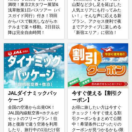
満喫！東京2大タワー展望&
山梨など少し足を延ばした
浅草散策1日バスツアー（バ
人気エリアにも行ってみた
スガイド同行）付き！羽田
い！」そんな声に応える新
からバスで観光しながらホ
プラン。アクセス便利で夜
テルまで楽々移動。2日目以
までアクティブに楽しめる
降は完全自由時間！
「新宿エリア」に宿泊！
JALダイナミックパッ
今すぐ使える【割引ク
ケージ
ーポン】
全国の空港から出発OK！
お得に旅したい方は今すぐ
JAL国内線航空券+ホテルが
チェック！今すぐ使える割
セットのフリープラン！往
引クーポンをまとめて公開
路と復路で違う空港を利用
中！希望条件にぴったりの
したり、旅行中の1泊だけ宿
クーポンが見つかるかも♪限