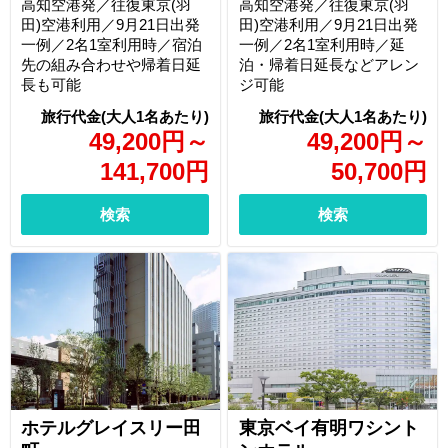
高知空港発／往復東京(羽
高知空港発／往復東京(羽
田)空港利用／9月21日出発
田)空港利用／9月21日出発
一例／2名1室利用時／宿泊
一例／2名1室利用時／延
先の組み合わせや帰着日延
泊・帰着日延長などアレン
長も可能
ジ可能
49,200
円
～
49,200
円
～
141,700
円
50,700
円
検索
検索
ホテルグレイスリー田
東京ベイ有明ワシント