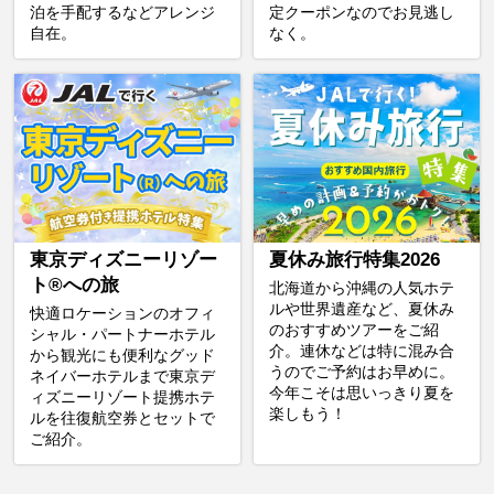
泊を手配するなどアレンジ
定クーポンなのでお見逃し
自在。
なく。
東京ディズニーリゾー
夏休み旅行特集2026
ト®への旅
北海道から沖縄の人気ホテ
ルや世界遺産など、夏休み
快適ロケーションのオフィ
のおすすめツアーをご紹
シャル・パートナーホテル
介。連休などは特に混み合
から観光にも便利なグッド
うのでご予約はお早めに。
ネイバーホテルまで東京デ
今年こそは思いっきり夏を
ィズニーリゾート提携ホテ
楽しもう！
ルを往復航空券とセットで
ご紹介。