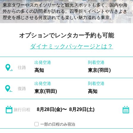
東京タワーやスカイツリーなど観光スポットも多く、国内や海
外からの多くの訪問者が訪れる。四季折々イベントや古きよき
歴史を感じさせる何度訪れても楽しい魅力溢れる東京。
オプションでレンタカー予約も可能
ダイナミックパッケージとは？
出発空港
到着空港
往路
高知
東京(羽田)
出発空港
到着空港
復路
東京(羽田)
高知
旅行日程
一部の日程のみ宿泊