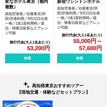
変なホテル東京（都内
新宿ワシントンホテル
複数）
高知空港発／往復東京(羽
田)空港利用／9月21日出発
高知空港発／往復東京(羽
一例／2名1室利用時／延
田)空港利用／9月21日出発
泊・帰着日延長などアレン
一例／2名1室利用時／延
ジ可能
泊・帰着日延長などアレン
ジ可能
55,000
円
～
53,200
円
57,600
円
検索
検索
高知発東京おすすめツアー
【現地交通・体験などセットプラン】