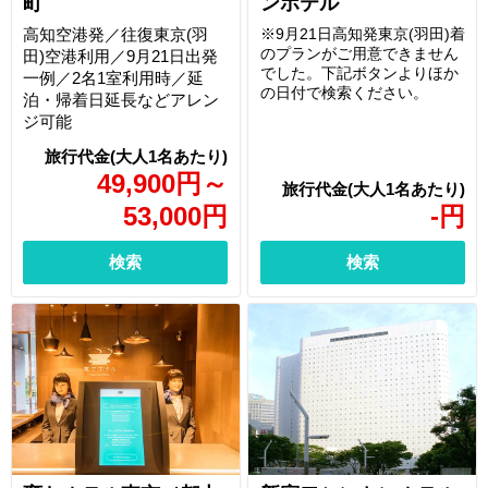
町
ンホテル
高知空港発／往復東京(羽
※9月21日高知発東京(羽田)着
のプランがご用意できません
田)空港利用／9月21日出発
でした。下記ボタンよりほか
一例／2名1室利用時／延
の日付で検索ください。
泊・帰着日延長などアレン
ジ可能
49,900
円
～
53,000
円
-
円
検索
検索