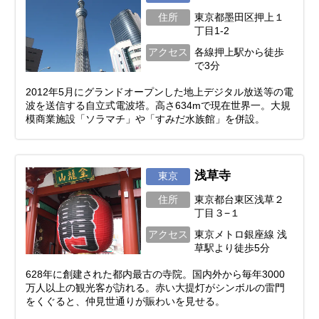
住所
東京都墨田区押上１
丁目1-2
アクセス
各線押上駅から徒歩
で3分
2012年5月にグランドオープンした地上デジタル放送等の電
波を送信する自立式電波塔。高さ634mで現在世界一。大規
模商業施設「ソラマチ」や「すみだ水族館」を併設。
浅草寺
東京
住所
東京都台東区浅草２
丁目３−１
アクセス
東京メトロ銀座線 浅
草駅より徒歩5分
628年に創建された都内最古の寺院。国内外から毎年3000
万人以上の観光客が訪れる。赤い大提灯がシンボルの雷門
をくぐると、仲見世通りが賑わいを見せる。