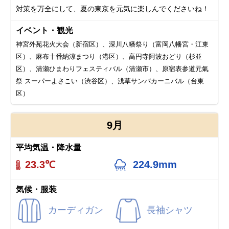
対策を万全にして、夏の東京を元気に楽しんでくださいね！
イベント・観光
神宮外苑花火大会（新宿区）、深川八幡祭り（富岡八幡宮・江東
区）、麻布十番納涼まつり（港区）、高円寺阿波おどり（杉並
区）、清瀬ひまわりフェスティバル（清瀬市）、原宿表参道元氣
祭 スーパーよさこい（渋谷区）、浅草サンバカーニバル（台東
区）
9月
平均気温・降水量
23.3℃
224.9mm
気候・服装
カーディガン
長袖シャツ