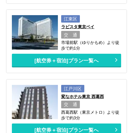
江東区
ラビスタ東京ベイ
交 通
市場前駅（ゆりかもめ）より徒
歩で約1分
[航空券＋宿泊]プラン一覧へ
江戸川区
変なホテル東京 西葛西
交 通
西葛西駅（東京メトロ）より徒
歩で約3分
[航空券＋宿泊]プラン一覧へ