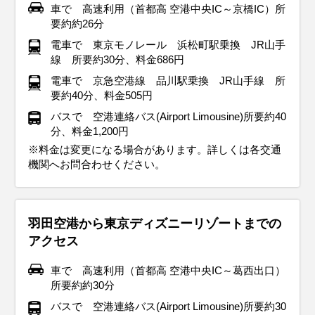
車で 高速利用（首都高 空港中央IC～京橋IC）所
ートルネックを合わせると、快適さと温かさを両立できま
す。インナーには、ヒートテックやフリース素材のシャツを
はヒートテックやフリースなど、暖かい素材を選ぶのが正
長時間外を歩く予定があるなら、ヒートテックやフリースな
にすると◎。日中はポカポカ陽気になる日もあるので、イン
せますが、朝晩はひんやりすることもあるので、調整しやす
に過ごせますが、朝晩は肌寒くなることもあるので、サッと
ブのワンピースも涼しくておすすめ。また、突然の雨に備え
う！足元は、通気性の良いサンダルや軽量スニーカーが快適
要約約26分
す。観光中に寒さを感じた時に備えて、ストールや手袋を携
着用し、しっかりと暖かく保ちましょう。足元は、ブーツで
解。足元も冷えやすいので、滑りにくいブーツ＋厚手の靴下
どのインナーを仕込んでおくのが正解。首元・手先・足元の
ナーは軽めの長袖シャツやブラウスでOKです。足元は、歩き
い服装がおすすめです。足元は、たくさん歩くならスニーカ
羽織れるものを1枚持っておくと安心です。また、5月は天気
て防水性のあるジャケットや折りたたみ傘を忘れずに。足元
です。ただし、屋内は冷房がガンガン効いていることも。薄
電車で 東京モノレール 浜松町駅乗換 JR山手
帯しておくと便利です。足元は、ブーツや防寒性のあるスニ
しっかり防寒できるものが最適です。この時期は、イルミネ
の組み合わせがおすすめです。寒さが苦手な人は、ホッカイ
冷え対策も重要なので、マフラー・手袋・ブーツを活用しま
やすいスニーカーがベスト。寒暖差に対応しつつ、春の東京
ーがベスト！天気が崩れそうな日は、防水性のある靴を選ぶ
が変わりやすい時期なので、折りたたみ傘があると便利。観
は、濡れても乾きやすい靴を選ぶと安心です。梅雨の時期で
手のカーディガンやストールを持っておくと、寒暖差にも対
線 所要約30分、料金686円
ーカーを選ぶと、寒い日でも快適に歩けますよ！紅葉を楽し
ーションやクリスマスイベントも楽しめるので、寒さを乗り
ロをポケットに忍ばせておくと安心！ しっかり防寒して、冬
しょう！屋内観光の予定があるなら、脱ぎ着しやすい重ね着
観光を思いっきり楽しんでくださいね！
と安心です。春の日差しが気になる方は、帽子やサングラス
光では歩くことが多いので、クッション性のあるスニーカー
も、服装を工夫すれば快適に観光できますよ！雨の日の東京
応できて安心ですよ。暑さ対策を万全にして、夏の東京を思
電車で 京急空港線 品川駅乗換 JR山手線 所
みながら、秋の東京を暖かくおしゃれに満喫してください
越えながら、関東地方の冬の魅力を満喫してくださいね！
の東京を快適に楽しみましょう！
スタイルが便利。寒暖差に対応できる服装で、快適に東京を
も活用して、おしゃれに紫外線対策をしましょう♪春の東京を
を選ぶと、一日中快適に過ごせますよ！爽やかな春の東京
も楽しんでくださいね♪
いっきり楽しんでくださいね！
要約40分、料金505円
イベント・観光
ね！
楽しんでくださいね！
満喫する準備はOK？思いっきり楽しんでくださいね！
を、思いっきり楽しんでくださいね♪
バスで 空港連絡バス(Airport Limousine)所要約40
イベント・観光
イベント・観光
イベント・観光
イベント・観光
桜の見ごろ、梅の見ごろ、菜の花の見ごろ、うえの桜まつり（台
分、料金1,200円
イベント・観光
イベント・観光
イベント・観光
イベント・観光
東区）、中目黒桜まつり（目黒区）、だるま市（深大寺・調布
イルミネーションシーズン、赤穂義士祭（泉岳寺・港区）浅草寺
新年一般参賀（皇居・千代田区）、箱根駅伝（千代田区他）、だ
あじさいの見ごろ、菖蒲の見ごろ、山王まつり（日枝神社・千代
隅田川花火大会（台東区・墨田区）、下町七夕まつり（台東
※料金は変更になる場合があります。詳しくは各交通
市）、火渡り祭（高尾山・八王子市）東京マラソン
歳の市（浅草）、浅草寺 羽子板市（台東区）、ボロ市（世田谷
いこく祭（神田明神・千代田区）、青梅だるま市（青梅市）、消
田区）、文京あじさいまつり（白山神社・文京区）
区）、神楽坂まつり（新宿区）、入谷朝顔まつり（入谷鬼子母
紅葉シーズン、イルミネーションシーズン、高尾山もみじまつり
梅の見ごろ、節分会（浅草寺・台東区）、せたがや梅まつり（世
桜の見ごろ、ツツジの見ごろ、フジの見ごろ、文京つつじまつり
バラの見ごろ、神田祭（神田明神・千代田区）、三社祭（浅草神
機関へお問合わせください。
区）
防出初式（東京ビッグサイト周辺）、大相撲初場所
神・台東区）、ほおずき市（浅草寺・台東区）、みたままつり
（八王子市）、八王子いちょう祭り（八王子市）、酉の市（長國
田谷区）、高幡不動尊のだるま市（日野市）
（根津神社・文京区）、亀戸天神社 藤まつり（江東区）、浅草 流
社・台東区）、くらやみ祭（大國魂神社・府中市）、春のバラフ
（靖国神社・千代田区）
寺/鷲神社・台東区）、東京国際映画祭
鏑馬（浅草神社・台東区）
ェスタ（神代植物公園・調布市）、足立の花火（足立区）、大相
撲5月場所
羽田空港から東京ディズニーリゾートまでの
アクセス
車で 高速利用（首都高 空港中央IC～葛西出口）
所要約約30分
バスで 空港連絡バス(Airport Limousine)所要約30