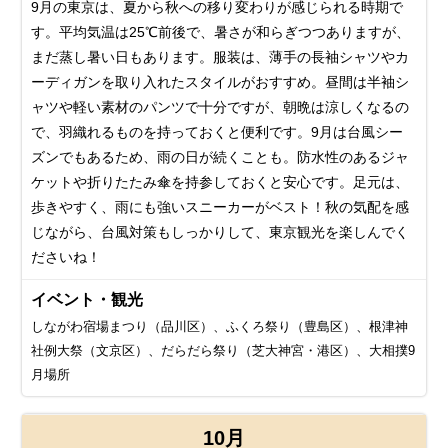
9月の東京は、夏から秋への移り変わりが感じられる時期で
す。平均気温は25℃前後で、暑さが和らぎつつありますが、
まだ蒸し暑い日もあります。服装は、薄手の長袖シャツやカ
ーディガンを取り入れたスタイルがおすすめ。昼間は半袖シ
ャツや軽い素材のパンツで十分ですが、朝晩は涼しくなるの
で、羽織れるものを持っておくと便利です。9月は台風シー
ズンでもあるため、雨の日が続くことも。防水性のあるジャ
ケットや折りたたみ傘を持参しておくと安心です。足元は、
歩きやすく、雨にも強いスニーカーがベスト！秋の気配を感
じながら、台風対策もしっかりして、東京観光を楽しんでく
ださいね！
イベント・観光
しながわ宿場まつり（品川区）、ふくろ祭り（豊島区）、根津神
社例大祭（文京区）、だらだら祭り（芝大神宮・港区）、大相撲9
月場所
10月