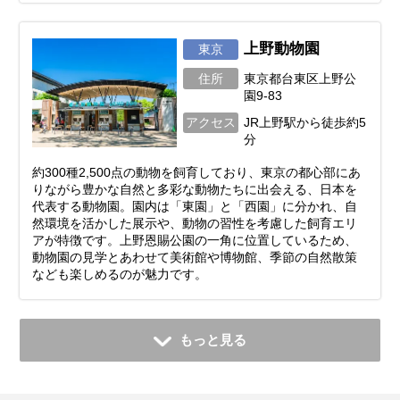
上野動物園
東京
住所
東京都台東区上野公
園9-83
アクセス
JR上野駅から徒歩約5
分
約300種2,500点の動物を飼育しており、東京の都心部にあ
りながら豊かな自然と多彩な動物たちに出会える、日本を
代表する動物園。園内は「東園」と「西園」に分かれ、自
然環境を活かした展示や、動物の習性を考慮した飼育エリ
アが特徴です。上野恩賜公園の一角に位置しているため、
動物園の見学とあわせて美術館や博物館、季節の自然散策
なども楽しめるのが魅力です。
もっと見る