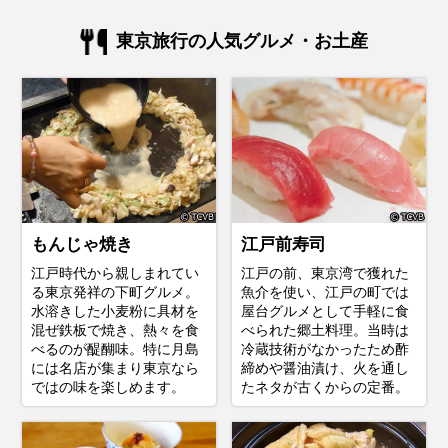
東京旅行の人気グルメ・お土産
もんじゃ焼き
江戸前寿司
江戸時代から親しまれてい
江戸の前、東京湾で獲れた
る東京発祥の下町グルメ。
魚介を使い、江戸の町では
水溶きした小麦粉に具材を
屋台グルメとして手軽に食
混ぜ鉄板で焼き、熱々を食
べられた郷土料理。当時は
べるのが醍醐味。特に月島
冷蔵技術がなかったため酢
には名店が集まり東京なら
締めや醤油漬け、火を通し
ではの味を楽しめます。
たネタが古くからの定番。