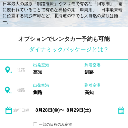
日本最大の湿原「釧路湿原」やマリモで有名な「阿寒湖」、霧
に覆われていることで有名な神秘の湖「摩周湖」、日本最東端
に位置する納沙布岬など、北海道の中でも大自然の景観は随
一。
オプションでレンタカー予約も可能
ダイナミックパッケージとは？
出発空港
到着空港
往路
高知
釧路
出発空港
到着空港
復路
釧路
高知
旅行日程
一部の日程のみ宿泊