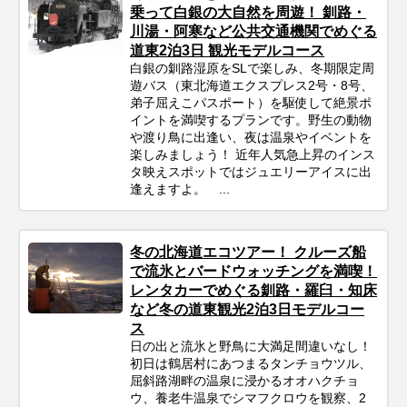
乗って白銀の大自然を周遊！ 釧路・
川湯・阿寒など公共交通機関でめぐる
道東2泊3日 観光モデルコース
白銀の釧路湿原をSLで楽しみ、冬期限定周
遊バス（東北海道エクスプレス2号・8号、
弟子屈えこパスポート）を駆使して絶景ポ
イントを満喫するプランです。野生の動物
や渡り鳥に出逢い、夜は温泉やイベントを
楽しみましょう！ 近年人気急上昇のインス
タ映えスポットではジュエリーアイスに出
逢えますよ。 ...
冬の北海道エコツアー！ クルーズ船
で流氷とバードウォッチングを満喫！
レンタカーでめぐる釧路・羅臼・知床
など冬の道東観光2泊3日モデルコー
ス
日の出と流氷と野鳥に大満足間違いなし！
初日は鶴居村にあつまるタンチョウツル、
屈斜路湖畔の温泉に浸かるオオハクチョ
ウ、養老牛温泉でシマフクロウを観察、2