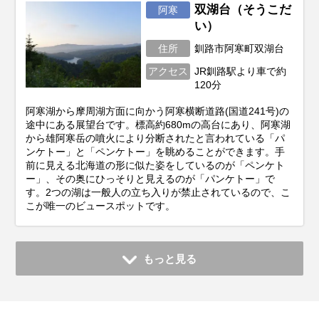
双湖台（そうこだ
阿寒
い）
住所
釧路市阿寒町双湖台
アクセス
JR釧路駅より車で約
120分
阿寒湖から摩周湖方面に向かう阿寒横断道路(国道241号)の
途中にある展望台です。標高約680mの高台にあり、阿寒湖
から雄阿寒岳の噴火により分断されたと言われている「パ
ンケトー」と「ペンケトー」を眺めることができます。手
前に見える北海道の形に似た姿をしているのが「ペンケト
ー」、その奥にひっそりと見えるのが「パンケトー」で
す。2つの湖は一般人の立ち入りが禁止されているので、こ
こが唯一のビュースポットです。
もっと見る