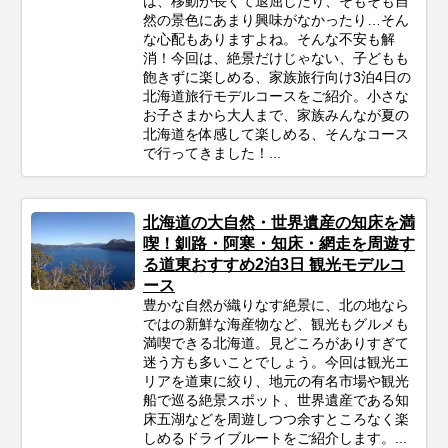
は、移動が長くて退屈したり、そもそも自
然の景色にあまり興味がなかったり…そん
な心配もありますよね。そんな不安も解
消！今回は、絶景だけじゃない、子どもも
飽きずに楽しめる、家族旅行向け3泊4日の
北海道旅行モデルコースをご紹介。小さな
お子さまから大人まで、家族みんなが夏の
北海道を体感して楽しめる、そんなコース
で行ってきました！...
北海道の大自然・世界遺産の知床を満
喫！釧路・阿寒・知床・網走を周遊す
る道東おすすめ2泊3日 観光モデルコ
ース
豊かな自然が織りなす絶景に、北の地なら
ではの新鮮な海産物など、観光もグルメも
満喫できる北海道。見どころがありすぎて
迷う方も多いことでしょう。今回は観光エ
リアを道東に絞り、地元の有名市場や観光
船で巡る絶景スポット、世界遺産である知
床五湖などを周遊しつつ余すところなく楽
しめるドライブルートをご紹介します。...