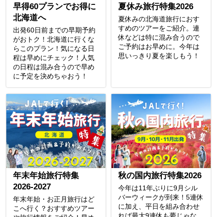
早得60プランでお得に
夏休み旅行特集2026
北海道へ
夏休みの北海道旅行におす
すめのツアーをご紹介。連
出発60日前までの早期予約
休などは特に混み合うので
がおトク！北海道に行くな
ご予約はお早めに。今年は
らこのプラン！気になる日
思いっきり夏を楽しもう！
程は早めにチェック！人気
の日程は混み合うので早め
に予定を決めちゃおう！
年末年始旅行特集
秋の国内旅行特集2026
2026-2027
今年は11年ぶりに9月シル
バーウィークが到来！5連休
年末年始・お正月旅行はど
に加え、平日を組み合わせ
こへ行く？おすすめツアー
れば最大9連休も夢じゃな