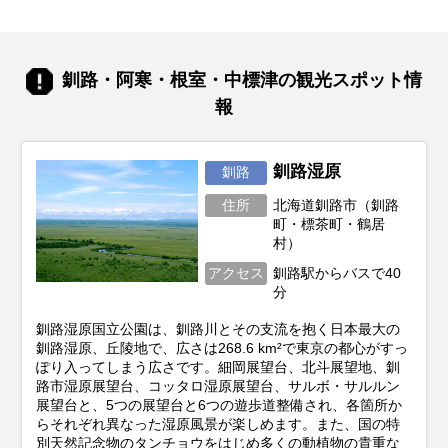
もちろん、見られる景色や体験できるこ
と、そして旬の味覚もがらりと変わりま
す。あなたの「北海道でこんな旅がした
い！」という想いを叶えるためには、ベス
釧路・阿寒・根室・中標津の観光スポット情
トシーズン選びがとても重要。この記事で
報
は、あなたの目的にぴったりな旅行時期か
ら、春夏秋冬それぞれの魅力、お得に旅す
るコツまで、北海道旅行を120%楽しむた
めの情報をお届けします！
釧路湿原
釧路
住所
北海道釧路市（釧路
町・標茶町・鶴居
村）
アクセス
釧路駅からバスで40
分
釧路湿原国立公園は、釧路川とその支流を抱く日本最大の
釧路湿原、丘陵地で、広さは268.6 km²で東京の都心がすっ
ぽり入ってしまう広さです。細岡展望台、北斗展望地、釧
路市湿原展望台、コッタロ湿原展望台、サルボ・サルルン
展望台と、5つの展望台と6つの遊歩道整備され、各箇所か
らそれぞれ異なった湿原風景が楽しめます。また、国の特
別天然記念物のタンチョウをはじめ多くの動植物の貴重な