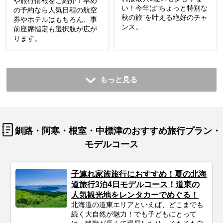
や旅行情報をご紹介！早め
い！今年は“ちょっと特別な
の予約なら人気日程の航空
秋の旅”を叶える絶好のチャ
券やホテルはもちろん、事
ンス。
前座席指定も選択肢が広が
ります。
もっと見る
釧路・阿寒・根室・中標津のおすすめ旅行プラン・
モデルコース
子連れ家族旅行におすすめ！夏の北海
道旅行3泊4日モデルコース！道東の
人気観光地をレンタカーでめぐる！
北海道の道東エリアといえば、どこまでも
続く大自然が魅力！でも子どもにとって