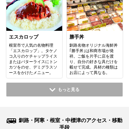
エスカロップ
勝手丼
根室市で人気の名物料理
釧路名物オリジナル海鮮丼
「エスカロップ」。タケノ
｢勝手丼｣は和商市場が発
コ入りのケチャップライス
祥。ご飯を片手に店を渡
またはバターライスにトン
り、自分の好きな具だけを
カツをのせ、デミグラスソ
載せて完成。具材の種類は
ースをかけたメニュー。
お店によって異なる。
もっと見る
釧路・阿寒・根室・中標津のアクセス・移動
手段