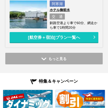
阿寒湖
ホテル御前水
交 通
釧路空港より車で60分、網走か
ら車で1時間20分
[航空券＋宿泊]プラン一覧へ
もっと見る
特集＆キャンペーン