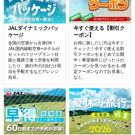
JALダイナミックパッ
今すぐ使える【割引ク
ケージ
ーポン】
全国の空港から出発OK！
お得に旅したい方は今すぐ
JAL国内線航空券+ホテルが
チェック！今すぐ使える割
セットのフリープラン！往
引クーポンをまとめて公開
路と復路で違う空港を利用
中！希望条件にぴったりの
したり、旅行中の1泊だけ宿
クーポンが見つかるかも♪限
泊を手配するなどアレンジ
定クーポンなのでお見逃し
自在。
なく。