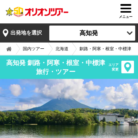
メニュー
高知発
出発地を選択
国内ツアー
北海道
釧路・阿寒・根室・中標津
高知発 釧路・阿寒・根室・中標津
エリア
変更
旅行・ツアー