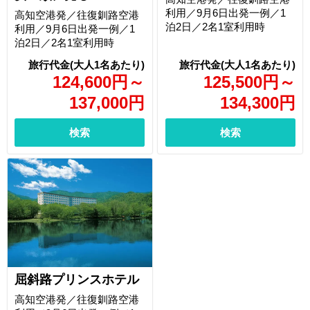
利用／9月6日出発一例／1
高知空港発／往復釧路空港
泊2日／2名1室利用時
利用／9月6日出発一例／1
泊2日／2名1室利用時
124,600
円
～
125,500
円
～
137,000
円
134,300
円
検索
検索
屈斜路プリンスホテル
高知空港発／往復釧路空港