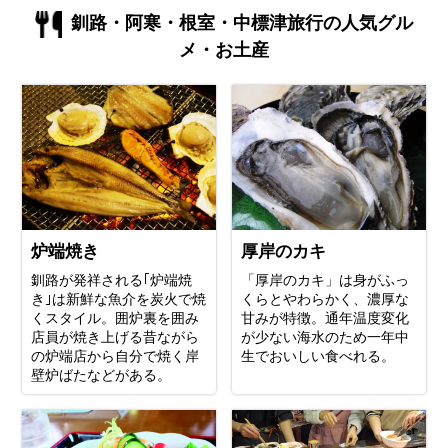
釧路・阿寒・根室・中標津旅行の人気グル
メ・お土産
炉端焼き
厚岸のカキ
釧路が発祥される｢炉端焼
「厚岸のカキ」は身がふっ
き｣は新鮮な魚介を炭火で焼
くらとやわらかく、濃厚な
くスタイル。囲炉裏を囲み
甘みが特徴。通年温度変化
店員が焼き上げる昔ながら
が少ない海水のため一年中
の炉端店から自分で焼く岸
生でおいしい食べれる。
壁炉ばたなどがある。