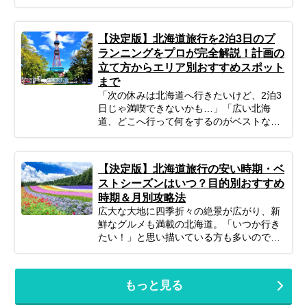
の旅行は、準備や移動、現地の過ごし方な
ど、何かと不安がつきものですよね。ご安
心ください！ポイントを押さえてしっかり
【決定版】北海道旅行を2泊3日のプ
計画すれば、子連れ北海道旅行は最高の体
ランニングをプロが完全解説！計画の
験になります。 この記事では、子連れファ
立て方からエリア別おすすめスポット
ミリーが北海道旅行を思いっきり楽しむた
まで
めの、計画の立て方の基本から、子供が絶
対喜ぶおすすめスポット＆アクティビテ
「次の休みは北海道へ行きたいけど、2泊3
ィ、ホテル選びの秘訣、そしてあると便利
日じゃ満喫できないかも…」「広い北海
な持ち物や注意点まで、パパママ目線で徹
道、どこへ行って何をするのがベストな
底解説！この記事を読んで、子連れ旅行の
の？」そんな風に悩んでいませんか？短い
不安を解消し、家族みんなの笑顔があふれ
休みでも、事前の計画次第で北海道の雄大
る北海道旅行を実現しましょう♪
な自然、美味しいグルメ、心癒される景色
【決定版】北海道旅行の安い時期・ベ
をたっぷり楽しむことは可能です！この記
ストシーズンはいつ？目的別おすすめ
事では、忙しいあなたのために、2泊3日の
時期＆月別攻略法
北海道旅行を最大限に楽しむための計画の
広大な大地に四季折々の絶景が広がり、新
立て方から、エリア別の魅力、旅を充実さ
鮮なグルメも満載の北海道。「いつか行き
せるための秘訣まで、ぎゅっと凝縮してお
たい！」と思い描いている方も多いのでは
届けします。あなただけの特別な北海道旅
ないでしょうか。でも、いざ計画するとな
行を実現するためのヒントを見つけて、最
ると「北海道旅行って、どの時期が一番楽
高の思い出を作りに出かけましょう！
しめるの？」「自分のやりたいことに合う
もっと見る
シーズンはいつ？」と迷ってしまいますよ
ね。北海道は訪れる季節によって、気候は