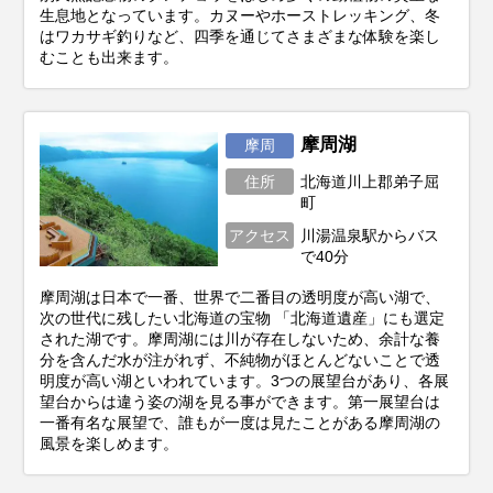
生息地となっています。カヌーやホーストレッキング、冬
はワカサギ釣りなど、四季を通じてさまざまな体験を楽し
むことも出来ます。
摩周湖
摩周
住所
北海道川上郡弟子屈
町
アクセス
川湯温泉駅からバス
で40分
摩周湖は日本で一番、世界で二番目の透明度が高い湖で、
次の世代に残したい北海道の宝物 「北海道遺産」にも選定
された湖です。摩周湖には川が存在しないため、余計な養
分を含んだ水が注がれず、不純物がほとんどないことで透
明度が高い湖といわれています。3つの展望台があり、各展
望台からは違う姿の湖を見る事ができます。第一展望台は
一番有名な展望で、誰もが一度は見たことがある摩周湖の
風景を楽しめます。