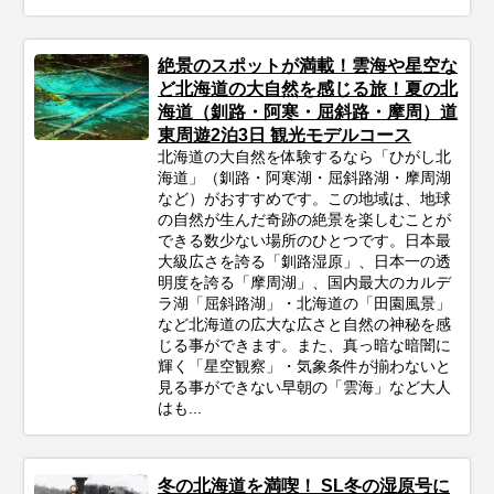
絶景のスポットが満載！雲海や星空な
ど北海道の大自然を感じる旅！夏の北
海道（釧路・阿寒・屈斜路・摩周）道
東周遊2泊3日 観光モデルコース
北海道の大自然を体験するなら「ひがし北
海道」（釧路・阿寒湖・屈斜路湖・摩周湖
など）がおすすめです。この地域は、地球
の自然が生んだ奇跡の絶景を楽しむことが
できる数少ない場所のひとつです。日本最
大級広さを誇る「釧路湿原」、日本一の透
明度を誇る「摩周湖」、国内最大のカルデ
ラ湖「屈斜路湖」・北海道の「田園風景」
など北海道の広大な広さと自然の神秘を感
じる事ができます。また、真っ暗な暗闇に
輝く「星空観察」・気象条件が揃わないと
見る事ができない早朝の「雲海」など大人
はも...
冬の北海道を満喫！ SL冬の湿原号に