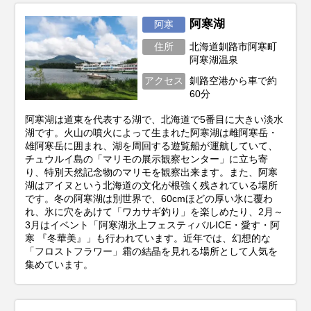
阿寒湖
阿寒
住所
北海道釧路市阿寒町
阿寒湖温泉
アクセス
釧路空港から車で約
60分
阿寒湖は道東を代表する湖で、北海道で5番目に大きい淡水
湖です。火山の噴火によって生まれた阿寒湖は雌阿寒岳・
雄阿寒岳に囲まれ、湖を周回する遊覧船が運航していて、
チュウルイ島の「マリモの展示観察センター」に立ち寄
り、特別天然記念物のマリモを観察出来ます。また、阿寒
湖はアイヌという北海道の文化が根強く残されている場所
です。冬の阿寒湖は別世界で、60cmほどの厚い氷に覆わ
れ、氷に穴をあけて「ワカサギ釣り」を楽しめたり、2月～
3月はイベント「阿寒湖氷上フェスティバルICE・愛す・阿
寒 『冬華美』」も行われています。近年では、幻想的な
「フロストフラワー」霜の結晶を見れる場所として人気を
集めています。