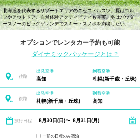
北海道を代表するリゾートエリアのニセコ・ルスツ。夏はゴル
フやアウトドア、自然体験アクティビティも充実。冬はパウダ
ースノーのビッグゲレンデでスキー・スノボを満喫したい。
オプションでレンタカー予約も可能
ダイナミックパッケージとは？
出発空港
到着空港
往路
高知
札幌(新千歳・丘珠)
出発空港
到着空港
復路
札幌(新千歳・丘珠)
高知
旅行日程
一部の日程のみ宿泊