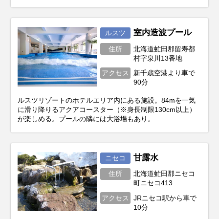
室内造波プール
ルスツ
住所
北海道虻田郡留寿都
村字泉川13番地
アクセス
新千歳空港より車で
90分
ルスツリゾートのホテルエリア内にある施設。84mを一気
に滑り降りるアクアコースター（※身長制限130cm以上）
が楽しめる。プールの隣には大浴場もあり。
甘露水
ニセコ
住所
北海道虻田郡ニセコ
町ニセコ413
アクセス
JRニセコ駅から車で
10分