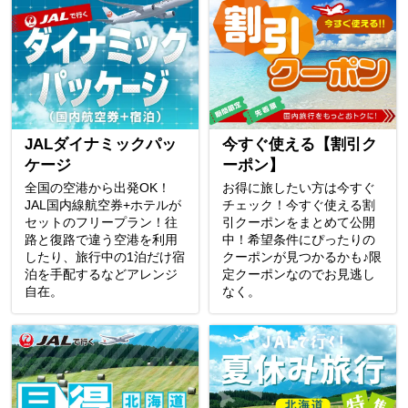
JALダイナミックパッ
今すぐ使える【割引ク
ケージ
ーポン】
全国の空港から出発OK！
お得に旅したい方は今すぐ
JAL国内線航空券+ホテルが
チェック！今すぐ使える割
セットのフリープラン！往
引クーポンをまとめて公開
路と復路で違う空港を利用
中！希望条件にぴったりの
したり、旅行中の1泊だけ宿
クーポンが見つかるかも♪限
泊を手配するなどアレンジ
定クーポンなのでお見逃し
自在。
なく。