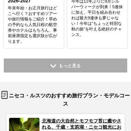
2026-2027
今年は11年ぶりに9月シル
バーウィークが到来！5連休
年末年始・お正月旅行はど
に加え、平日を組み合わせ
こへ行く？おすすめツアー
れば最大9連休も夢じゃな
や旅行情報をご紹介！早め
い！今年は“ちょっと特別な
の予約なら人気日程の航空
秋の旅”を叶える絶好のチャ
券やホテルはもちろん、事
ンス。
前座席指定も選択肢が広が
ります。
もっと見る
ニセコ・ルスツのおすすめ旅行プラン・モデルコー
ス
北海道の大自然とモフモフ苔に癒やさ
れる、千歳・支笏湖・ニセコ観光にお