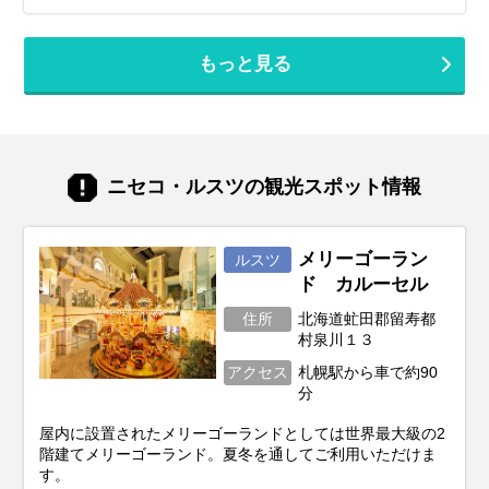
底解説！この記事を読んで、子連れ旅行の
の？」そんな風に悩んでいませんか？短い
不安を解消し、家族みんなの笑顔があふれ
休みでも、事前の計画次第で北海道の雄大
る北海道旅行を実現しましょう♪
な自然、美味しいグルメ、心癒される景色
もっと見る
をたっぷり楽しむことは可能です！この記
事では、忙しいあなたのために、2泊3日の
北海道旅行を最大限に楽しむための計画の
立て方から、エリア別の魅力、旅を充実さ
せるための秘訣まで、ぎゅっと凝縮してお
届けします。あなただけの特別な北海道旅
ニセコ・ルスツの観光スポット情報
行を実現するためのヒントを見つけて、最
高の思い出を作りに出かけましょう！
メリーゴーラン
ルスツ
ド カルーセル
住所
北海道虻田郡留寿都
村泉川１３
アクセス
札幌駅から車で約90
分
屋内に設置されたメリーゴーランドとしては世界最大級の2
階建てメリーゴーランド。夏冬を通してご利用いただけま
す。