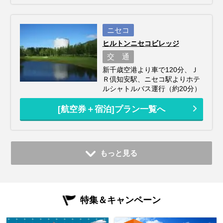
ニセコ
ヒルトンニセコビレッジ
交 通
新千歳空港より車で120分、Ｊ
Ｒ倶知安駅、ニセコ駅よりホテ
ルシャトルバス運行（約20分）
[航空券＋宿泊]プラン一覧へ
もっと見る
特集＆キャンペーン