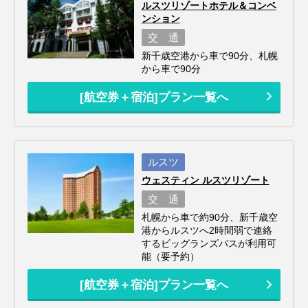
ルスツリゾートホテル＆コンベ
ンション
交 通
新千歳空港から車で90分、札幌
から車で90分
[航空券＋宿泊]プラン一覧へ
ルスツ
ウェスティン ルスツリゾート
交 通
札幌から車で約90分、新千歳空
港からルスツへ2時間弱で連絡
するビッグランズバスが利用可
能（要予約）
[航空券＋宿泊]プラン一覧へ