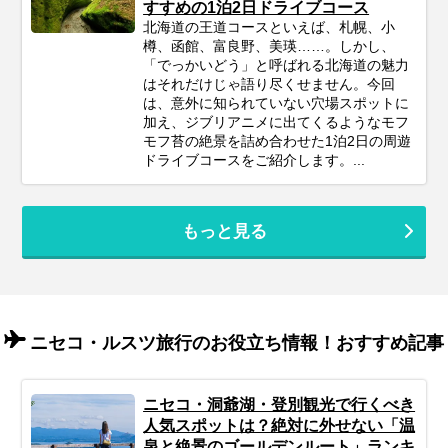
すすめの1泊2日ドライブコース
北海道の王道コースといえば、札幌、小
樽、函館、富良野、美瑛……。しかし、
「でっかいどう」と呼ばれる北海道の魅力
はそれだけじゃ語り尽くせません。今回
は、意外に知られていない穴場スポットに
加え、ジブリアニメに出てくるようなモフ
モフ苔の絶景を詰め合わせた1泊2日の周遊
ドライブコースをご紹介します。...
もっと見る
ニセコ・ルスツ旅行のお役立ち情報！おすすめ記事
ニセコ・洞爺湖・登別観光で行くべき
人気スポットは？絶対に外せない「温
泉と絶景のゴールデンルート」ランキ