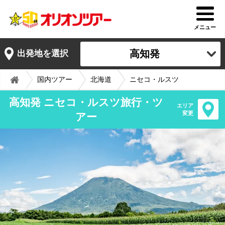
メニュー
高知発
出発地を選択
国内ツアー
北海道
ニセコ・ルスツ
高知発 ニセコ・ルスツ旅行・ツ
エリア
変更
アー