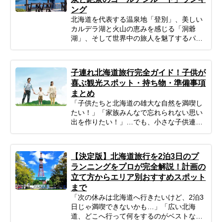
ング
北海道を代表する温泉地「登別」、美しい
カルデラ湖と火山の恵みを感じる「洞爺
湖」、そして世界中の旅人を魅了するパウ
ダースノーと大自然の聖地「ニセコ」。 こ
の3つのエリアは比較的距離が近く、一度
の旅行で周遊できる「北海道観光のゴール
子連れ北海道旅行完全ガイド！子供が
デンルート」です。 「温泉も絶景もグルメ
喜ぶ観光スポット・持ち物・準備事項
も楽しみたいけれど、どう回ればいい
まとめ
の？」 そんなあなたのために、今回はプロ
「子供たちと北海道の雄大な自然を満喫し
のツアーコーディネーターが厳選した、目
たい！」「家族みんなで忘れられない思い
的別のニセコ・洞爺湖・登別のおすすめ観
出を作りたい！」…でも、小さな子供連れ
光スポットをご紹介します。 地獄谷の迫力
の旅行は、準備や移動、現地の過ごし方な
ある風景から、湖畔で過ごす優雅なひとと
ど、何かと不安がつきものですよね。ご安
き、大自然の中でのカフェタイムまで幅広
心ください！ポイントを押さえてしっかり
くピックアップ。初めての方からリピータ
【決定版】北海道旅行を2泊3日のプ
計画すれば、子連れ北海道旅行は最高の体
ーの方まで、あなたの旅のスタイルに合わ
ランニングをプロが完全解説！計画の
験になります。 この記事では、子連れファ
せた「最高の北海道周遊旅」をプランニン
立て方からエリア別おすすめスポット
ミリーが北海道旅行を思いっきり楽しむた
グするための参考にぜひお役立てくださ
まで
めの、計画の立て方の基本から、子供が絶
い。
対喜ぶおすすめスポット＆アクティビテ
「次の休みは北海道へ行きたいけど、2泊3
ィ、ホテル選びの秘訣、そしてあると便利
日じゃ満喫できないかも…」「広い北海
な持ち物や注意点まで、パパママ目線で徹
道、どこへ行って何をするのがベストな