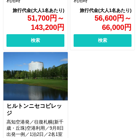
利用時
利用時
51,700
円
～
56,600
円
～
143,200
円
66,000
円
検索
検索
ヒルトンニセコビレッ
ジ
高知空港発／往復札幌(新千
歳・丘珠)空港利用／9月8日
出発一例／1泊2日／2名1室