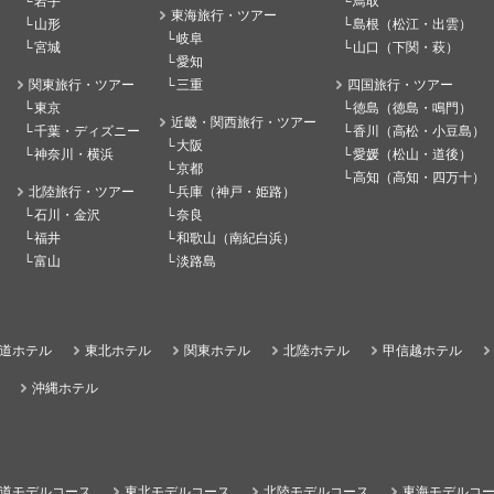
岩手
鳥取
東海旅行・ツアー
山形
島根（松江・出雲）
岐阜
宮城
山口（下関・萩）
愛知
関東旅行・ツアー
三重
四国旅行・ツアー
東京
徳島（徳島・鳴門）
近畿・関西旅行・ツアー
千葉・ディズニー
香川（高松・小豆島）
大阪
神奈川・横浜
愛媛（松山・道後）
京都
高知（高知・四万十）
北陸旅行・ツアー
兵庫（神戸・姫路）
石川・金沢
奈良
福井
和歌山（南紀白浜）
富山
淡路島
道ホテル
東北ホテル
関東ホテル
北陸ホテル
甲信越ホテル
沖縄ホテル
道モデルコース
東北モデルコース
北陸モデルコース
東海モデルコ