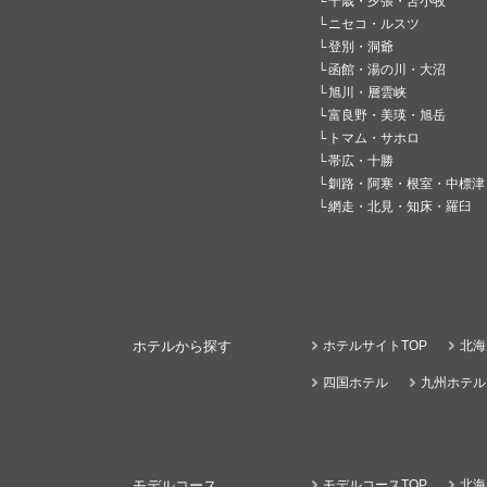
千歳・夕張・苫小牧
ニセコ・ルスツ
登別・洞爺
函館・湯の川・大沼
旭川・層雲峡
富良野・美瑛・旭岳
トマム・サホロ
帯広・十勝
釧路・阿寒・根室・中標津
網走・北見・知床・羅臼
ホテルから探す
ホテルサイトTOP
北海
四国ホテル
九州ホテル
モデルコース
モデルコースTOP
北海