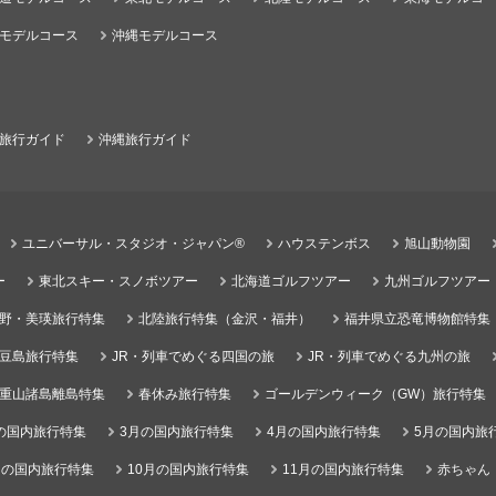
モデルコース
沖縄モデルコース
旅行ガイド
沖縄旅行ガイド
ユニバーサル・スタジオ・ジャパン®
ハウステンボス
旭山動物園
ー
東北スキー・スノボツアー
北海道ゴルフツアー
九州ゴルフツアー
野・美瑛旅行特集
北陸旅行特集（金沢・福井）
福井県立恐竜博物館特集
豆島旅行特集
JR・列車でめぐる四国の旅
JR・列車でめぐる九州の旅
重山諸島離島特集
春休み旅行特集
ゴールデンウィーク（GW）旅行特集
の国内旅行特集
3月の国内旅行特集
4月の国内旅行特集
5月の国内旅
月の国内旅行特集
10月の国内旅行特集
11月の国内旅行特集
赤ちゃん