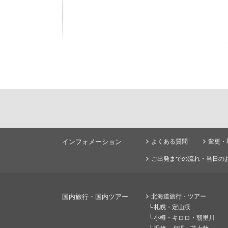
インフォメーション
よくある質問
変更・
ご出発までの流れ・当日の
国内旅行・国内ツアー
北海道旅行・ツアー
札幌・定山渓
小樽・キロロ・朝里川