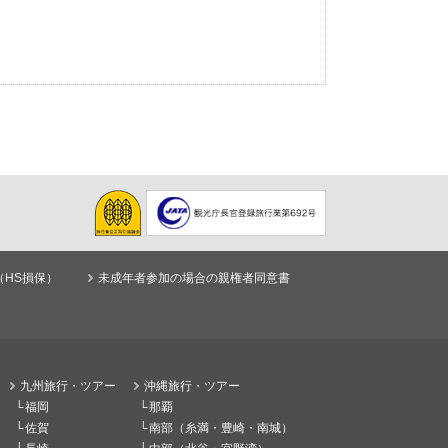
（HS損保）
未成年者参加の場合の親権者同意書
九州旅行・ツアー
沖縄旅行・ツアー
福岡
那覇
佐賀
南部（糸満・豊崎・南城）