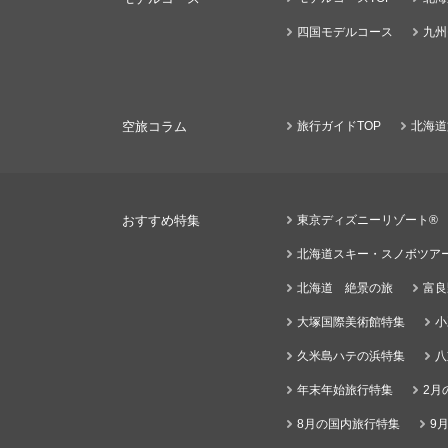
四国モデルコース
九州
空旅コラム
旅行ガイドTOP
北海道
おすすめ特集
東京ディズニーリゾート®
北海道スキー・スノボツア
北海道 絶景の旅
富良
大塚国際美術館特集
小
久米島ハテの浜特集
八
年末年始旅行特集
2月
8月の国内旅行特集
9