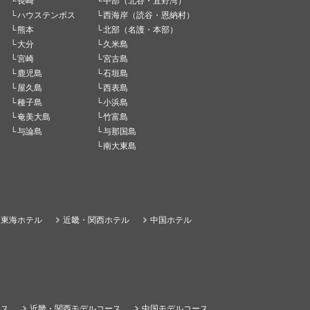
長崎
中部（北谷・宜野湾）
ハウステンボス
西海岸（読谷・恩納村）
熊本
北部（名護・本部）
大分
久米島
宮崎
宮古島
鹿児島
石垣島
屋久島
西表島
種子島
小浜島
奄美大島
竹富島
与論島
与那国島
南大東島
東海ホテル
近畿・関西ホテル
中国ホテル
ース
近畿・関西モデルコース
中国モデルコース