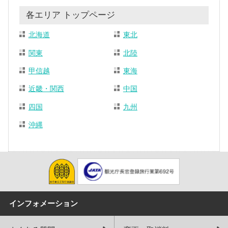
各エリア トップページ
北海道
東北
関東
北陸
甲信越
東海
近畿・関西
中国
四国
九州
沖縄
インフォメーション