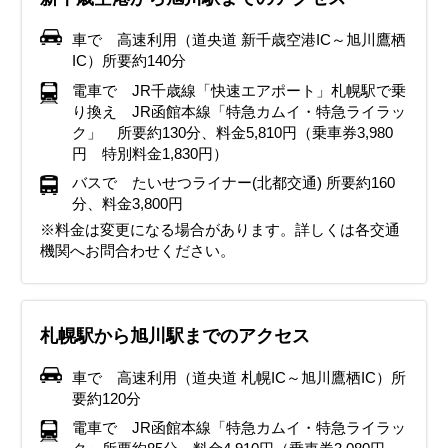
みの寒さとなり、本格的な冬が始まります。しっかりとした
雪もほぼ毎日降ります。本格的に防寒対策が必要です。厚手
くありません。外に出るときは、厚手のダウンジャケットや
いです。1月と同じように、厚手のダウンジャケットやコー
す。3月の終わり頃にもなれば最高気温が約10℃前後まで上
10℃前後まで上がることもあります。昼夜の寒暖差もあり、
ますが、昼夜の寒暖差もあり、服装には注意が必要です。日
ることもあります。日中は半袖でも過ごすことができます
で、昼夜半袖とショート丈のボトムで過ごせるようになって
防寒対策が必要になってきます。パーカーやフリース、セー
のダウンジャケットや防寒用コートを着てしっかり暖かくし
コート、雪対策としてフード付きのものを選ぶとよいでしょ
ト、雪対策としてフード付きのもの選びましょう。特に旭川
がる日もあり、少し暖かくなります。しかし、昼夜の寒暖差
服装には注意が必要です。厚手のコートやジャケットで中を
中は長袖シャツやセーター、カーディガン等がおすすめ、帰
が、朝晩は気温が下がることが多いため、長袖シャツやカー
きますが、朝晩は冷え込むことがあるので、長袖のカーディ
車で 高速利用（道央道 新千歳空港IC～旭川鷹栖
ターなどの上に、厚手のダウンジャケットやコートはおり、
ましょう。ヒートテックやフリース素材のインナーを重ね着
う。手袋やマフラー、帽子などの小物も忘れずに！足元は滑
冬まつりなどの屋外イベントに参加する場合は、会場が滑り
のため、防寒対策は必要です。フード付きの厚手のコートや
薄めにするのか、軽めのダウンジャケットやコートでセータ
りが遅くなりそうな時や、雨が降る時には薄手のコートなど
ディガン、ウィンドブレーカーなどの羽織るもので体温調節
ガンやパーカーなど羽織るものを用意しておくと安心です。
IC）所要約140分
保温性の高いインナーを重ね着してしっかり防寒しましょ
し、耳を覆う帽子や厚手の手袋、マフラーも必須です。外出
りやすい雪道用の防寒ブーツがおすすめです。また、ヒート
やすいた滑り止め付きの防寒ブーツ、インナーはヒートテッ
ダウンジャケット、インナーはヒートテックやレギンスなど
ーやインナーを厚着にして重ね着を工夫するのがよいでしょ
も用意しておくと安心です。天気が変わりやすい時期でもあ
ができる服装がおすすめです。この時期から日差しが強くな
晴れの日は日差しが強いので、帽子や日焼け止めなどの紫外
電車で JR千歳線「快速エアポート」札幌駅で乗
う。帽子、マフラー、手袋、使い捨てカイロといった防寒小
時は、雪が積もって滑りやすくなるため、滑り止め付きの防
テックやフリースのインナーを重ね着すると体が温かく保て
クやフリースのを重ね着で防寒対策をしっかりしましょう。
で、重ね着をしてその日の温度に合わせて調整できるように
う。天候の変化に備えて折りたたみ傘を持ち歩くと安心で
るため、雨具や折りたたみ傘を携帯するのがおすすめです。
るので、帽子や日焼け止めなどの紫外線対策も忘れずに。
線対策も忘れずに。快適な旅行をするために、軽量で歩きや
り換え JR函館本線「特急カムイ・特急ライラッ
物も忘れずに！足元は防寒ブーツを履いて、雪道でも安全に
寒ブーツを用意してください。子どもは、スキーウェアを着
ます。体をしっかり温めるのがポイント。重ね着をうまく活
外は寒いですが、室内は暖房がしっかり効いているので体温
しましょう。靴は引き続き滑り止め付きのものを選んでくだ
す。歩きやすいスニーカーや防滑シューズを選び、観光を快
昼夜の寒暖差と雨対策で、観光を快適に楽しんでください。
すいスニーカーを履くことをおすすめします。
ク」 所要約130分、料金5,810円（乗車券3,980
イベント・観光
歩けるようにしてください。寒さに慣れていない人は特に防
てしまうのも良いでしょう。クリスマスや年末年始のイベン
用して、寒い外でも快適に過ごせるようにしましょう。
調節できるようコートの中は脱ぎ着ができる服装にしておき
さい。マフラーや手袋などの防寒できる小物も忘れずに！
適に楽しんでください。
円 特別料金1,830円）
イベント・観光
イベント・観光
花フェスタ、北海道音楽大行進、買物公園まつり大道芸フェステ
寒対策を万全にすることをおすすめします。
トが多い時期ですが、寒さ対策をしっかりして楽しい旅行を
ましょう。
バスで たいせつライナー(北都交通) 所要約160
イベント・観光
イベント・観光
イベント・観光
ィバル、旭川ミュージックウィーク、ASAHIKAWA DESIGN
桜まつり（各地）、いちご狩り、ツツジ見頃、こいのぼりイベン
永山屯田まつり、層雲峡温泉峡谷火まつり、旭川まちなか地酒ま
満喫しましょう。
分、料金3,800円
イベント・観光
イベント・観光
WEEK（旭川デザインウィーク）、層雲峡ランタンフェス、登山
ト（各地）、
つり、層雲峡ランタンフェス、北竜町ひまわりまつり、登山シー
層雲峡温泉氷瀑まつり、あさひかわ街あかりイルミネーション、
層雲峡温泉氷瀑まつり、バーサーロペット・ジャパン、あさひか
旭山動物園夏期開園、桜まつり（各地）、北海道内最大級のカタ
※料金は変更になる場合があります。詳しくは各交通
シーズン、いちご狩り、
イベント・観光
ズン、いちご狩り、
どんと焼き（各神社）、ペンギンの散歩（旭山動物園）、スキ
わ街あかりイルミネーション、ペンギンの散歩（旭山動物園）、
クリの群落が見頃、スキー・スノボー、北海道ガーデン街道の庭
旭山動物園冬期開園、あさひかわ街あかりイルミネーション、ス
旭川冬まつり、層雲峡温泉氷瀑まつり、氷彫刻世界大会、あさひ
機関へお問合わせください。
ー・スノボー、スノーアクティビティ
スキー・スノボー、スノーアクティビティ
園オープン
キー・スノボー、スノーアクティビティ、クリスマスイベント
かわ雪あかり、夜の動物園（旭山動物園）、節分祭（各地）、男
あさひかわ街あかりイルミネーション、スキー・スノボー、スノ
山 酒蔵開放、あさひかわ街あかりイルミネーション、、ペンギン
ーアクティビティ、ペンギンの散歩（旭山動物園）、クリスマス
の散歩（旭山動物園）、ひがしかぐらウィンターフェスティバ
イベント
札幌駅から旭川駅までのアクセス
ル、
スキー・スノボー、スノーアクティビティ
車で 高速利用（道央道 札幌IC～旭川鷹栖IC）所
要約120分
電車で JR函館本線「特急カムイ・特急ライラッ