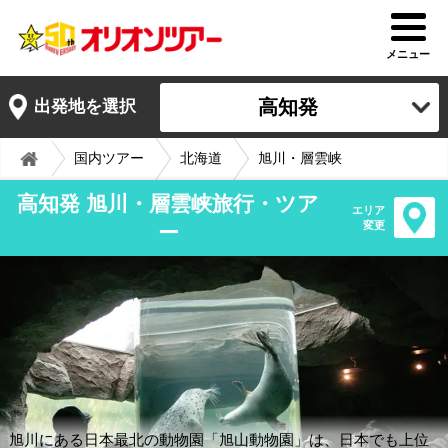
メニュー
高知発
出発地を選択
国内ツアー
北海道
旭川・層雲峡
高知発 旭川・層雲峡旅行・ツア
エリア
変更
ー
旭川にある日本最北の動物園「旭山動物園」は、日本でも上位