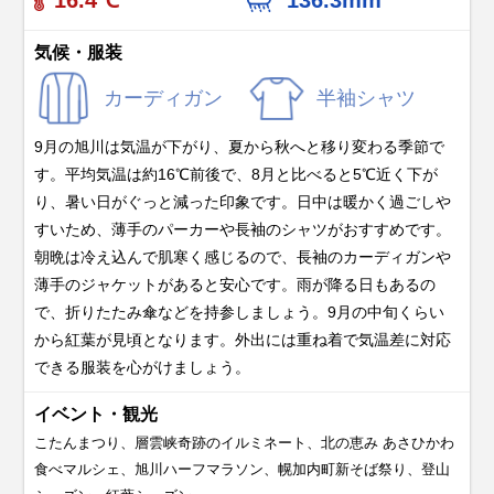
気候・服装
カーディガン
半袖シャツ
9月の旭川は気温が下がり、夏から秋へと移り変わる季節で
す。平均気温は約16℃前後で、8月と比べると5℃近く下が
り、暑い日がぐっと減った印象です。日中は暖かく過ごしや
すいため、薄手のパーカーや長袖のシャツがおすすめです。
朝晩は冷え込んで肌寒く感じるので、長袖のカーディガンや
薄手のジャケットがあると安心です。雨が降る日もあるの
で、折りたたみ傘などを持参しましょう。9月の中旬くらい
から紅葉が見頃となります。外出には重ね着で気温差に対応
できる服装を心がけましょう。
イベント・観光
こたんまつり、層雲峡奇跡のイルミネート、北の恵み あさひかわ
食べマルシェ、旭川ハーフマラソン、幌加内町新そば祭り、登山