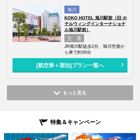
旭川
KOKO HOTEL 旭川駅前（旧 ホ
テルウィングインターナショナ
ル旭川駅前）
交 通
JR旭川駅徒歩2分、旭川空港か
ら車で約30分
[航空券＋宿泊]プラン一覧へ
もっと見る
特集＆キャンペーン