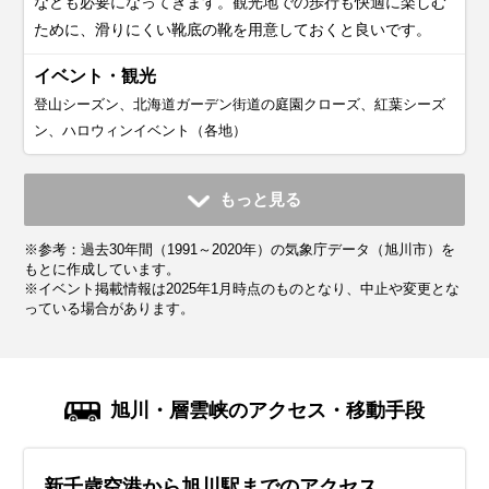
なども必要になってきます。観光地での歩行も快適に楽しむ
ために、滑りにくい靴底の靴を用意しておくと良いです。
イベント・観光
登山シーズン、北海道ガーデン街道の庭園クローズ、紅葉シーズ
ン、ハロウィンイベント（各地）
11月
12月
1月
2月
3月
4月
5月
6月
7月
もっと見る
平均気温・降水量
平均気温・降水量
平均気温・降水量
平均気温・降水量
平均気温・降水量
平均気温・降水量
平均気温・降水量
平均気温・降水量
平均気温・降水量
※参考：過去30年間（1991～2020年）の気象庁データ（旭川市）を
2.3℃
-4.2℃
-7.0℃
-6.0℃
-1.4℃
5.6℃
12.3℃
17.0℃
20.7℃
114.5mm
102.4mm
66.9mm
54.7mm
55.0mm
48.5mm
66.6mm
71.4mm
129.5mm
もとに作成しています。
※イベント掲載情報は2025年1月時点のものとなり、中止や変更とな
っている場合があります。
気候・服装
気候・服装
気候・服装
気候・服装
気候・服装
気候・服装
気候・服装
気候・服装
気候・服装
ダウン
ダウン
ダウン
ダウン
パーカー
コート
コート
コート
コート
ジャケット
カーディガン
カーディガン
半袖シャツ
ジャケット
長袖シャツ
長袖シャツ
半袖シャツ
ワンピース
ジャケット
ジャケット
ジャケット
ジャケット
11月の旭川は気温が下がり、秋から冬へと移り変わる季節で
12月の旭川は本格的な冬が始まります。平均気温で約-4℃、
1月の旭川は一年で最も寒い時期です。さらに北海道の中で
2月の旭川は1月と同じように厳しい寒さが続きます。平均気
3月の旭川は少し気温が上がりますが、まだまだ寒く、春を
4月の旭川は春に向かって少しずつ気温が上がってきます。
5月の旭川は春本番でまだ肌寒い日もありますが、桜が満開
6月の旭川は気温が上がりはじめ、初夏を感じられる気候で
7月の旭川は夏を感じられる季節です。しかし盆地のため気
旭川・層雲峡のアクセス・移動手段
す。平均気温は約2℃前後で、最低平均気温はマイナスにな
最高気温も-1℃と氷点下になり、札幌の気候と比べてもかな
も寒い地域で札幌と比べても冷える日が多いです。平均気温
温は-6℃前後で、平均最高気温は約-2℃と1日中氷点下もまだ
感じるには時間がかかりそうです。平均気温は-1℃前後で、
平均気温は約5℃前後ですが、上旬には雪の降る日や最低気温
になるなど観光に最適な季節です。平均気温は10℃を超え
す。さわやかに晴れる日が増え、観光に最適な季節です。平
温が高くなりやすく、7月に猛暑日になることもあり、東京
り、札幌より気温が低く寒いです。さらに下旬からは真冬並
り寒く、北海道の中でも寒さが厳しい地域です。この時期は
は-7℃くらいで、平均最高気温は-3.3℃と1日中氷点下も少な
まだ少なくありません。札幌の気温と比較しても、かなり寒
平均最低気温は約-6℃とまだまだ氷点下を下回る日がありま
が氷点下を下回る日もあり、下旬には寒さが和らぎ、日中は
て、最高気温が20℃近くまで上がり、薄着の服を着たくなり
均気温は約17℃で、暑い日には最高気温が30℃近くまで上が
より旭川の方が高い日もあるようです。平均気温は約20℃
新千歳空港から旭川駅までのアクセス