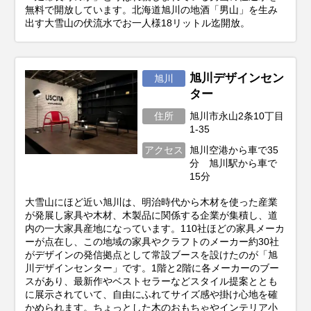
無料で開放しています。北海道旭川の地酒「男山」を生み
出す大雪山の伏流水でお一人様18リットル迄開放。
旭川デザインセン
旭川
ター
住所
旭川市永山2条10丁目
1-35
アクセス
旭川空港から車で35
分 旭川駅から車で
15分
大雪山にほど近い旭川は、明治時代から木材を使った産業
が発展し家具や木材、木製品に関係する企業が集積し、道
内の一大家具産地になっています。110社ほどの家具メーカ
ーが点在し、この地域の家具やクラフトのメーカー約30社
がデザインの発信拠点として常設ブースを設けたのが「旭
川デザインセンター」です。1階と2階に各メーカーのブー
スがあり、最新作やベストセラーなどスタイル提案ととも
に展示されていて、自由にふれてサイズ感や掛け心地を確
かめられます。ちょっとした木のおもちゃやインテリア小