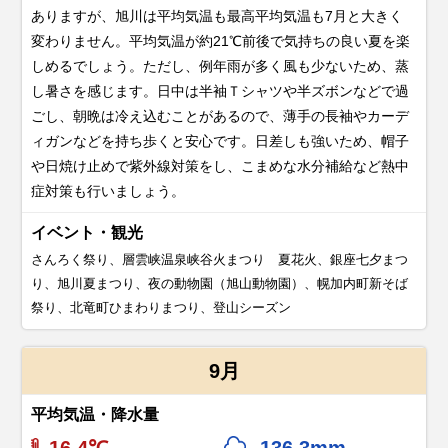
ありますが、旭川は平均気温も最高平均気温も7月と大きく
変わりません。平均気温が約21℃前後で気持ちの良い夏を楽
しめるでしょう。ただし、例年雨が多く風も少ないため、蒸
し暑さを感じます。日中は半袖Ｔシャツや半ズボンなどで過
ごし、朝晩は冷え込むことがあるので、薄手の長袖やカーデ
ィガンなどを持ち歩くと安心です。日差しも強いため、帽子
や日焼け止めで紫外線対策をし、こまめな水分補給など熱中
症対策も行いましょう。
イベント・観光
さんろく祭り、層雲峡温泉峡谷火まつり 夏花火、銀座七夕まつ
り、旭川夏まつり、夜の動物園（旭山動物園）、幌加内町新そば
祭り、北竜町ひまわりまつり、登山シーズン
9月
平均気温・降水量
16.4℃
136.3mm