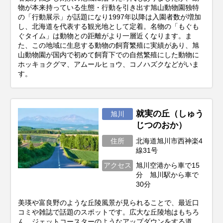
物が本来持っている生態・行動を引き出す旭山動物園独特
の「行動展示」が話題になり1997年以降は入園者数が増加
し、北海道を代表する観光地として定着。名物の「もぐも
ぐタイム」は動物との距離がより一層近くなります。ま
た、この地域に生息する動物の飼育繁殖に実績があり、旭
山動物園が国内で初めて飼育下での自然繁殖にした動物に
ホッキョクグマ、アムールヒョウ、コノハズクなどがいま
す。
就実の丘（しゅう
旭川
じつのおか）
住所
北海道旭川市西神楽4
線31号
アクセス
旭川空港から車で15
分 旭川駅から車で
30分
美瑛や富良野のような丘陵風景が見られることで、最近口
コミや雑誌で話題のスポットです。広大な丘陵地はもちろ
ん、ジェットコースターのようなアップダウンをする道