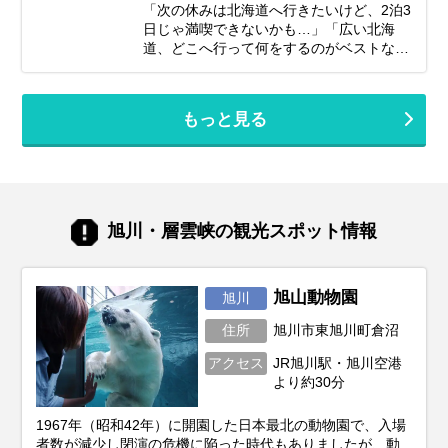
対喜ぶおすすめスポット＆アクティビテ
「次の休みは北海道へ行きたいけど、2泊3
ィ、ホテル選びの秘訣、そしてあると便利
日じゃ満喫できないかも…」「広い北海
な持ち物や注意点まで、パパママ目線で徹
道、どこへ行って何をするのがベストな
底解説！この記事を読んで、子連れ旅行の
の？」そんな風に悩んでいませんか？短い
不安を解消し、家族みんなの笑顔があふれ
休みでも、事前の計画次第で北海道の雄大
る北海道旅行を実現しましょう♪
な自然、美味しいグルメ、心癒される景色
もっと見る
をたっぷり楽しむことは可能です！この記
事では、忙しいあなたのために、2泊3日の
北海道旅行を最大限に楽しむための計画の
立て方から、エリア別の魅力、旅を充実さ
せるための秘訣まで、ぎゅっと凝縮してお
届けします。あなただけの特別な北海道旅
旭川・層雲峡の観光スポット情報
行を実現するためのヒントを見つけて、最
高の思い出を作りに出かけましょう！
旭山動物園
旭川
住所
旭川市東旭川町倉沼
アクセス
JR旭川駅・旭川空港
より約30分
1967年（昭和42年）に開園した日本最北の動物園で、入場
者数が減少し閉演の危機に陥った時代もありましたが、動