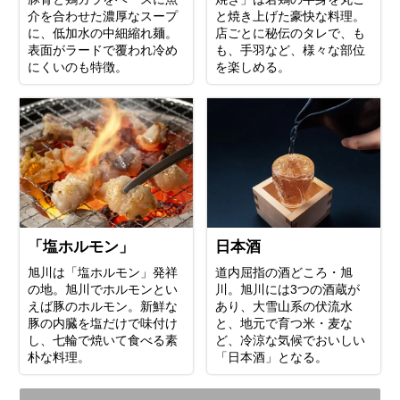
介を合わせた濃厚なスープ
と焼き上げた豪快な料理。
に、低加水の中細縮れ麺。
店ごとに秘伝のタレで、も
表面がラードで覆われ冷め
も、手羽など、様々な部位
にくいのも特徴。
を楽しめる。
「塩ホルモン」
日本酒
旭川は「塩ホルモン」発祥
道内屈指の酒どころ・旭
の地。旭川でホルモンとい
川。旭川には3つの酒蔵が
えば豚のホルモン。新鮮な
あり、大雪山系の伏流水
豚の内臓を塩だけで味付け
と、地元で育つ米・麦な
し、七輪で焼いて食べる素
ど、冷涼な気候でおいしい
朴な料理。
「日本酒」となる。