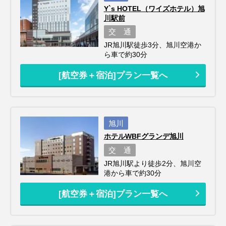
Y`s HOTEL（ワイズホテル）旭
川駅前
交 通
JR旭川駅徒歩3分、旭川空港か
ら車で約30分
[航空券＋宿泊]プラン一覧へ
旭川
ホテルWBFグランデ旭川
交 通
JR旭川駅より徒歩2分、旭川空
港から車で約30分
[航空券＋宿泊]プラン一覧へ