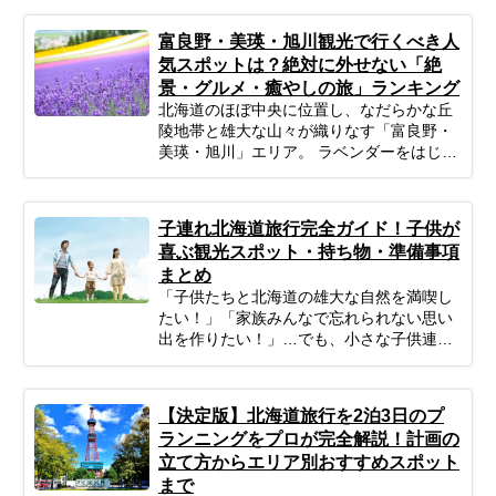
富良野・美瑛・旭川観光で行くべき人
気スポットは？絶対に外せない「絶
景・グルメ・癒やしの旅」ランキング
北海道のほぼ中央に位置し、なだらかな丘
陵地帯と雄大な山々が織りなす「富良野・
美瑛・旭川」エリア。 ラベンダーをはじめ
とする色鮮やかな花畑、パッチワークのよ
うな丘の風景、そして素材の味を活かした
絶品グルメは、忙しい日常を忘れて深呼吸
子連れ北海道旅行完全ガイド！子供が
したい大人の女性にぴったりの場所です。
喜ぶ観光スポット・持ち物・準備事項
「広すぎてどう回ればいいかわからな
まとめ
い…」「効率よく絶景スポットを巡りた
「子供たちと北海道の雄大な自然を満喫し
い」 そんなあなたのために、今回はプロの
たい！」「家族みんなで忘れられない思い
ツアーコーディネーターが厳選した、目的
出を作りたい！」…でも、小さな子供連れ
別の富良野・美瑛・旭川おすすめ観光スポ
の旅行は、準備や移動、現地の過ごし方な
ットをご紹介します。 絵画のような絶景か
ど、何かと不安がつきものですよね。ご安
ら、愛らしい動物たち、隠れ家的な森のカ
心ください！ポイントを押さえてしっかり
フェまで幅広くピックアップ。初めての方
【決定版】北海道旅行を2泊3日のプ
計画すれば、子連れ北海道旅行は最高の体
からリピーターの方まで、あなたの旅のス
ランニングをプロが完全解説！計画の
験になります。 この記事では、子連れファ
タイルに合わせた「最高の北海道旅」をプ
立て方からエリア別おすすめスポット
ミリーが北海道旅行を思いっきり楽しむた
ランニングするための参考にぜひお役立て
まで
めの、計画の立て方の基本から、子供が絶
ください。