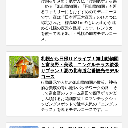
行動を引き出す展示方法「行動展示」を楽
しめる「旭山動物園」「円山動物園」も巡
るファミリーにもおすすめのモデルコース
です。夜は「日本新三大夜景」のひとつに
認定された、標高531ｍのもいわ山から眺
める札幌の夜景を鑑賞します。レンタカー
を使って巡る旭川・札幌の周遊モデルコー
ス。...
札幌から日帰りドライブ！旭山動物園
と富良野・美瑛、ニングルテラス欲張
りプラン！夏の北海道定番観光モデル
コース
行動展示で人気の旭山動物園の散策、神秘
的な美瑛の青い池やパッチワークの路、そ
して富良野のファーム富田で四季折々お楽
しみ頂けるお花畑散策！ロマンチックショ
ッピングスポットで近年人気の「ニングル
テラス」を巡るモデルコースです。...