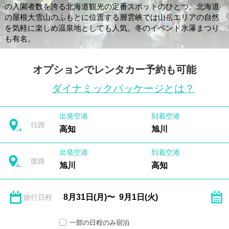
の入園者数を誇る北海道観光の定番スポットのひとつ。北海道
の屋根大雪山のふもとに位置する層雲峡では山岳エリアの自然
を気軽に楽しめ温泉地としても人気。冬のイベント氷瀑まつり
も有名。
オプションでレンタカー予約も可能
ダイナミックパッケージとは？
出発空港
到着空港
往路
高知
旭川
出発空港
到着空港
復路
旭川
高知
旅行日程
一部の日程のみ宿泊