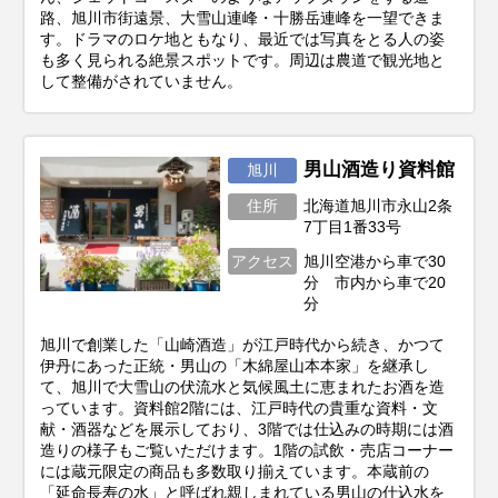
路、旭川市街遠景、大雪山連峰・十勝岳連峰を一望できま
す。ドラマのロケ地ともなり、最近では写真をとる人の姿
も多く見られる絶景スポットです。周辺は農道で観光地と
して整備がされていません。
男山酒造り資料館
旭川
住所
北海道旭川市永山2条
7丁目1番33号
アクセス
旭川空港から車で30
分 市内から車で20
分
旭川で創業した「山崎酒造」が江戸時代から続き、かつて
伊丹にあった正統・男山の「木綿屋山本本家」を継承し
て、旭川で大雪山の伏流水と気候風土に恵まれたお酒を造
っています。資料館2階には、江戸時代の貴重な資料・文
献・酒器などを展示しており、3階では仕込みの時期には酒
造りの様子もご覧いただけます。1階の試飲・売店コーナー
には蔵元限定の商品も多数取り揃えています。本蔵前の
「延命長寿の水」と呼ばれ親しまれている男山の仕込水を