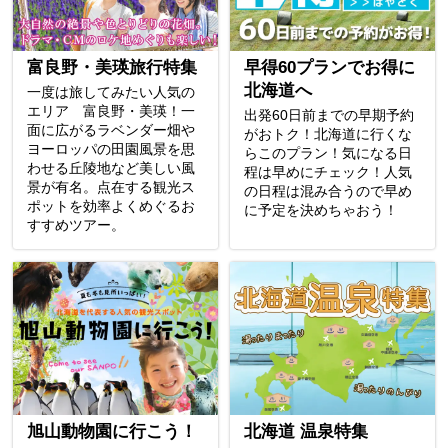
富良野・美瑛旅行特集
早得60プランでお得に
北海道へ
一度は旅してみたい人気の
エリア 富良野・美瑛！一
出発60日前までの早期予約
面に広がるラベンダー畑や
がおトク！北海道に行くな
ヨーロッパの田園風景を思
らこのプラン！気になる日
わせる丘陵地など美しい風
程は早めにチェック！人気
景が有名。点在する観光ス
の日程は混み合うので早め
ポットを効率よくめぐるお
に予定を決めちゃおう！
すすめツアー。
旭山動物園に行こう！
北海道 温泉特集