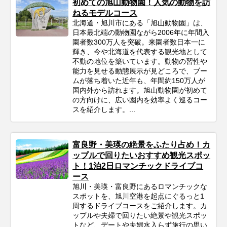
初めての旭山動物園！人気の動物を訪
ねるモデルコース
北海道・旭川市にある「旭山動物園」は、
日本最北端の動物園ながら2006年に年間入
園者数300万人を突破。来園者数日本一に
輝き、今や北海道を代表する観光地として
不動の地位を築いています。動物の習性や
能力を見せる動態展示が見どころで、ブー
ムが落ち着いた近年も、年間約150万人が
国内外から訪れます。旭山動物園が初めて
の方向けに、広い園内を効率よく巡るコー
スを紹介します。...
富良野・美瑛の絶景をふたり占め！カ
ップルで回りたいおすすめ観光スポッ
ト！1泊2日ロマンチックドライブコ
ース
旭川・美瑛・富良野にあるロマンチックな
スポットを、旭川空港を起点にぐるっと1
周するドライブコースをご紹介します。カ
ップルや夫婦で回りたい絶景や観光スポッ
トなど、デートや夫婦水入らず旅行の思い