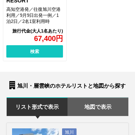
RESORT
高知空港発／往復旭川空港
利用／9月9日出発一例／1
泊2日／2名1室利用時
67,400
円
検索
旭川・層雲峡のホテルリストと地図から探す
リスト形式で表示
地図で表示
旭川