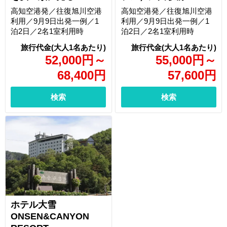
高知空港発／往復旭川空港
高知空港発／往復旭川空港
利用／9月9日出発一例／1
利用／9月9日出発一例／1
泊2日／2名1室利用時
泊2日／2名1室利用時
52,000
円
～
55,000
円
～
68,400
円
57,600
円
検索
検索
ホテル大雪
ONSEN&CANYON