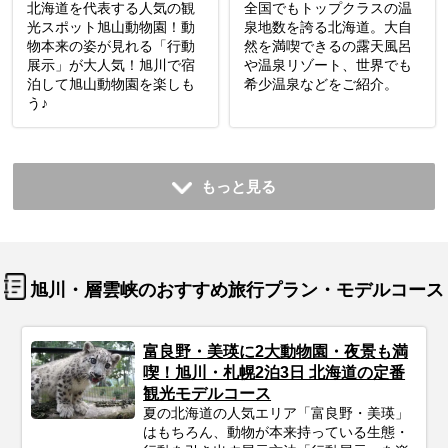
北海道を代表する人気の観
全国でもトップクラスの温
光スポット旭山動物園！動
泉地数を誇る北海道。大自
物本来の姿が見れる「行動
然を満喫できるの露天風呂
展示」が大人気！旭川で宿
や温泉リゾート、世界でも
泊して旭山動物園を楽しも
希少温泉などをご紹介。
う♪
もっと見る
旭川・層雲峡のおすすめ旅行プラン・モデルコース
富良野・美瑛に2大動物園・夜景も満
喫！旭川・札幌2泊3日 北海道の定番
観光モデルコース
夏の北海道の人気エリア「富良野・美瑛」
はもちろん、動物が本来持っている生態・