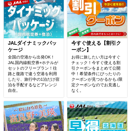
JALダイナミックパッ
今すぐ使える【割引ク
ケージ
ーポン】
全国の空港から出発OK！
お得に旅したい方は今すぐ
JAL国内線航空券+ホテルが
チェック！今すぐ使える割
セットのフリープラン！往
引クーポンをまとめて公開
路と復路で違う空港を利用
中！希望条件にぴったりの
したり、旅行中の1泊だけ宿
クーポンが見つかるかも♪限
泊を手配するなどアレンジ
定クーポンなのでお見逃し
自在。
なく。