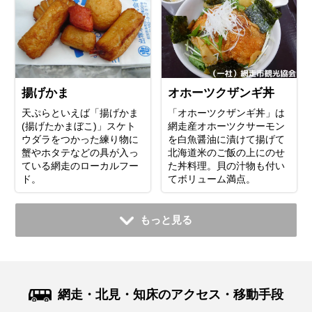
揚げかま
オホーツクザンギ丼
天ぷらといえば「揚げかま
「オホーツクザンギ丼」は
(揚げたかまぼこ)」スケト
網走産オホーツクサーモン
ウダラをつかった練り物に
を白魚醤油に漬けて揚げて
蟹やホタテなどの具が入っ
北海道米のご飯の上にのせ
ている網走のローカルフー
た丼料理。貝の汁物も付い
ド。
てボリューム満点。
もっと見る
網走・北見・知床のアクセス・移動手段