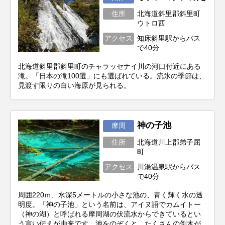
住所
北海道斜里郡斜里町
ウトロ西
アクセス
知床斜里駅からバス
で40分
北海道斜里郡斜里町のチャラッセナイ川の河口付近にある
滝。「日本の滝100選」にも選ばれている。流氷の季節は、
見渡す限りの白い海原が見られる。
神の子池
摩周
住所
北海道川上郡弟子屈
町
アクセス
川湯温泉駅からバス
で40分
周囲220ｍ、水深5メートルの小さな池の、青く輝く水の透
明度。「神の子池」という名前は、アイヌ語でカムイトー
（神の湖）と呼ばれる摩周湖の伏流水からできているとい
う言い伝えが由来です。池をのぞくと、たくさんの倒木が