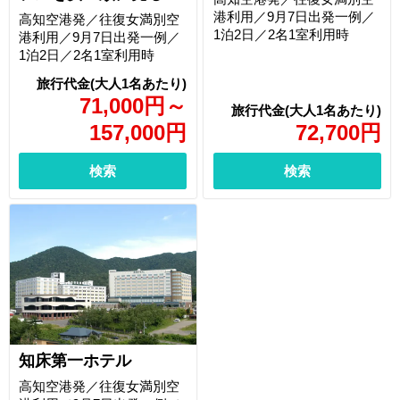
港利用／9月7日出発一例／
高知空港発／往復女満別空
1泊2日／2名1室利用時
港利用／9月7日出発一例／
1泊2日／2名1室利用時
71,000
円
～
157,000
円
72,700
円
検索
検索
知床第一ホテル
高知空港発／往復女満別空