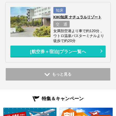
知床
KIKI知床 ナチュラルリゾート
交 通
女満別空港より車で約120分 、
ウトロ温泉バスターミナルより
徒歩で約20分
[航空券＋宿泊]プラン一覧へ
もっと見る
特集＆キャンペーン