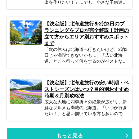
出を作りたい！」…でも、小さな子供連れ
の旅行は、準備や移動、現地の過ごし方な
ど、何かと不安がつきものですよね。ご安
心ください！ポイントを押さえてしっかり
【決定版】北海道旅行を2泊3日のプ
計画すれば、子連れ北海道旅行は最高の体
ランニングをプロが完全解説！計画の
験になります。 この記事では、子連れファ
立て方からエリア別おすすめスポット
ミリーが北海道旅行を思いっきり楽しむた
まで
めの、計画の立て方の基本から、子供が絶
対喜ぶおすすめスポット＆アクティビテ
「次の休みは北海道へ行きたいけど、2泊3
ィ、ホテル選びの秘訣、そしてあると便利
日じゃ満喫できないかも…」「広い北海
な持ち物や注意点まで、パパママ目線で徹
道、どこへ行って何をするのがベストな
底解説！この記事を読んで、子連れ旅行の
の？」そんな風に悩んでいませんか？短い
不安を解消し、家族みんなの笑顔があふれ
休みでも、事前の計画次第で北海道の雄大
る北海道旅行を実現しましょう♪
な自然、美味しいグルメ、心癒される景色
【決定版】北海道旅行の安い時期・ベ
をたっぷり楽しむことは可能です！この記
ストシーズンはいつ？目的別おすすめ
事では、忙しいあなたのために、2泊3日の
時期＆月別攻略法
北海道旅行を最大限に楽しむための計画の
広大な大地に四季折々の絶景が広がり、新
立て方から、エリア別の魅力、旅を充実さ
鮮なグルメも満載の北海道。「いつか行き
せるための秘訣まで、ぎゅっと凝縮してお
たい！」と思い描いている方も多いのでは
届けします。あなただけの特別な北海道旅
ないでしょうか。でも、いざ計画するとな
行を実現するためのヒントを見つけて、最
ると「北海道旅行って、どの時期が一番楽
高の思い出を作りに出かけましょう！
しめるの？」「自分のやりたいことに合う
もっと見る
シーズンはいつ？」と迷ってしまいますよ