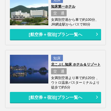
知床第一ホテル
交 通
女満別空港から車で約100分、
JR網走駅からバスで80分
[航空券＋宿泊]プラン一覧へ
知床
北こぶし知床 ホテル＆リゾート
交 通
女満別空港より車で約120分 、
ウトロ温泉バスターミナルより
徒歩で約5分
[航空券＋宿泊]プラン一覧へ