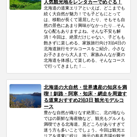
人気観光地をレンタカーでめぐる！
北海道の道東エリアといえば、どこまでも
続く大自然が魅力！でも子どもにとって
は、移動が長くて退屈したり、そもそも自
然の景色にあまり興味がなかったり…そん
な心配もありますよね。そんな不安も解
消！今回は、絶景だけじゃない、子どもも
飽きずに楽しめる、家族旅行向け3泊4日の
北海道旅行モデルコースをご紹介。小さな
お子さまから大人まで、家族みんなが夏の
北海道を体感して楽しめる、そんなコース
で行ってきました！...
北海道の大自然・世界遺産の知床を満
喫！釧路・阿寒・知床・網走を周遊す
る道東おすすめ2泊3日 観光モデルコ
ース
豊かな自然が織りなす絶景に、北の地なら
ではの新鮮な海産物など、観光もグルメも
満喫できる北海道。見どころがありすぎて
迷う方も多いことでしょう。今回は観光エ
リアを道東に絞り、地元の有名市場や観光