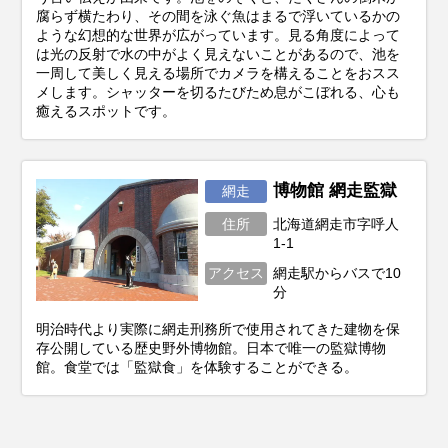
腐らず横たわり、その間を泳ぐ魚はまるで浮いているかの
ような幻想的な世界が広がっています。見る角度によって
は光の反射で水の中がよく見えないことがあるので、池を
一周して美しく見える場所でカメラを構えることをおスス
メします。シャッターを切るたびため息がこぼれる、心も
癒えるスポットです。
博物館 網走監獄
網走
住所
北海道網走市字呼人
1-1
アクセス
網走駅からバスで10
分
明治時代より実際に網走刑務所で使用されてきた建物を保
存公開している歴史野外博物館。日本で唯一の監獄博物
館。食堂では「監獄食」を体験することができる。