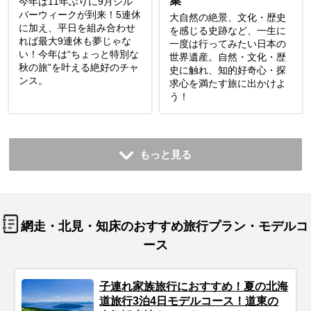
集
今年は11年ぶりに9月シル
バーウィークが到来！5連休
大自然の絶景、文化・歴史
に加え、平日を組み合わせ
を感じる史跡など、一生に
れば最大9連休も夢じゃな
一度は行ってみたい日本の
い！今年は“ちょっと特別な
世界遺産。自然・文化・歴
秋の旅”を叶える絶好のチャ
史に触れ、知的好奇心・探
ンス。
求心を満たす旅に出かけよ
う！
もっと見る
網走・北見・知床のおすすめ旅行プラン・モデルコ
ース
子連れ家族旅行におすすめ！夏の北海
道旅行3泊4日モデルコース！道東の