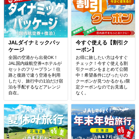
JALダイナミックパッ
今すぐ使える【割引ク
ケージ
ーポン】
全国の空港から出発OK！
お得に旅したい方は今すぐ
JAL国内線航空券+ホテルが
チェック！今すぐ使える割
セットのフリープラン！往
引クーポンをまとめて公開
路と復路で違う空港を利用
中！希望条件にぴったりの
したり、旅行中の1泊だけ宿
クーポンが見つかるかも♪限
泊を手配するなどアレンジ
定クーポンなのでお見逃し
自在。
なく。