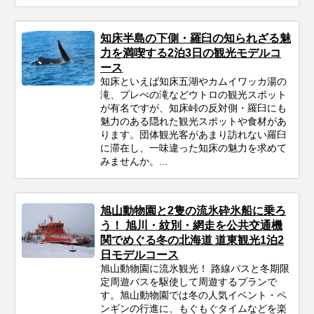
知床半島の下側・羅臼の知られざる魅
力を満喫する2泊3日の観光モデルコ
ース
知床といえば知床五湖やカムイワッカ湯の
滝、プレぺの滝などウトロの観光スポット
が有名ですが、知床峠の反対側・羅臼にも
魅力のある隠れた観光スポットや食材があ
ります。団体観光客があまり訪れない羅臼
に滞在し、一味違った知床の魅力を求めて
みませんか。...
旭山動物園と2隻の流氷砕氷船に乗ろ
う！ 旭川・紋別・網走を公共交通機
関でめぐる冬の北海道 道東観光1泊2
日モデルコース
旭山動物園に流氷観光！ 路線バスと冬期限
定周遊バスを駆使して周遊するプランで
す。旭山動物園では冬の人気イベント・ペ
ンギンの行進に、もぐもぐタイムなどを楽