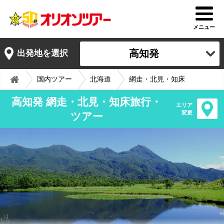
メニュー
高知発
出発地を選択
国内ツアー
北海道
網走・北見・知床
高知発 網走・北見・知床旅行・
エリア
変更
ツアー