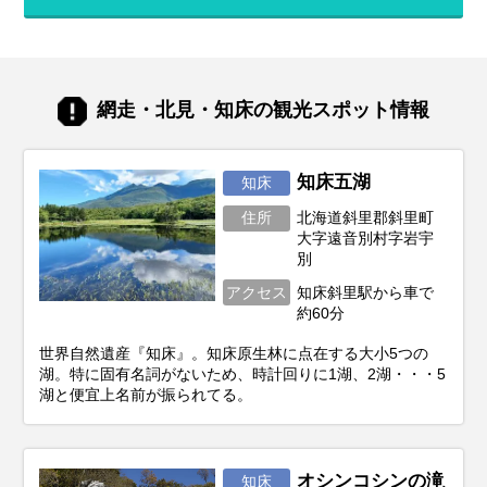
ね。北海道は訪れる季節によって、気候は
もちろん、見られる景色や体験できるこ
と、そして旬の味覚もがらりと変わりま
す。あなたの「北海道でこんな旅がした
い！」という想いを叶えるためには、ベス
網走・北見・知床の観光スポット情報
トシーズン選びがとても重要。この記事で
は、あなたの目的にぴったりな旅行時期か
ら、春夏秋冬それぞれの魅力、お得に旅す
るコツまで、北海道旅行を120%楽しむた
知床五湖
知床
めの情報をお届けします！
住所
北海道斜里郡斜里町
大字遠音別村字岩宇
別
アクセス
知床斜里駅から車で
約60分
世界自然遺産『知床』。知床原生林に点在する大小5つの
湖。特に固有名詞がないため、時計回りに1湖、2湖・・・5
湖と便宜上名前が振られてる。
オシンコシンの滝
知床