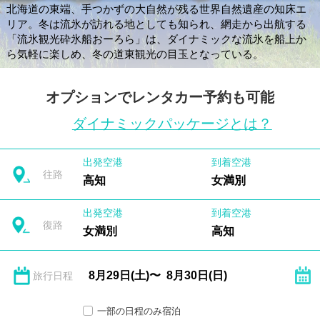
北海道の東端、手つかずの大自然が残る世界自然遺産の知床エ
リア。冬は流氷が訪れる地としても知られ、網走から出航する
「流氷観光砕氷船おーろら」は、ダイナミックな流氷を船上か
ら気軽に楽しめ、冬の道東観光の目玉となっている。
オプションでレンタカー予約も可能
ダイナミックパッケージとは？
出発空港
到着空港
往路
高知
女満別
出発空港
到着空港
復路
女満別
高知
旅行日程
一部の日程のみ宿泊