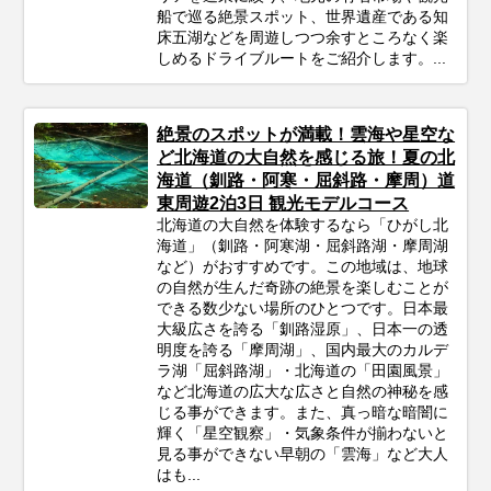
船で巡る絶景スポット、世界遺産である知
床五湖などを周遊しつつ余すところなく楽
しめるドライブルートをご紹介します。...
絶景のスポットが満載！雲海や星空な
ど北海道の大自然を感じる旅！夏の北
海道（釧路・阿寒・屈斜路・摩周）道
東周遊2泊3日 観光モデルコース
北海道の大自然を体験するなら「ひがし北
海道」（釧路・阿寒湖・屈斜路湖・摩周湖
など）がおすすめです。この地域は、地球
の自然が生んだ奇跡の絶景を楽しむことが
できる数少ない場所のひとつです。日本最
大級広さを誇る「釧路湿原」、日本一の透
明度を誇る「摩周湖」、国内最大のカルデ
ラ湖「屈斜路湖」・北海道の「田園風景」
など北海道の広大な広さと自然の神秘を感
じる事ができます。また、真っ暗な暗闇に
輝く「星空観察」・気象条件が揃わないと
見る事ができない早朝の「雲海」など大人
はも...