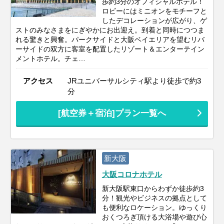
歩約3分のオフィシャルホテル！
ロビーにはミニオンをモチーフと
したデコレーションが広がり、ゲ
ストのみなさまをにぎやかにお出迎え。到着と同時につつま
れる驚きと興奮。パークサイドと大阪ベイエリアを望むリバ
ーサイドの双方に客室を配置したリゾート＆エンターテイン
メントホテル。チェ…
アクセス
JRユニバーサルシティ駅より徒歩で約3
分
[航空券＋宿泊]プラン一覧へ
新大阪
大阪コロナホテル
新大阪駅東口からわずか徒歩約3
分！観光やビジネスの拠点として
も便利なロケーション。ゆっくり
おくつろぎ頂ける大浴場や遊び心