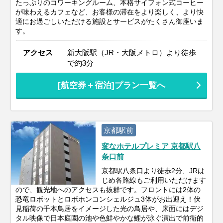
たっぷりのコワーキングルーム、本格サイフォン式コーヒー
が味わえるカフェなど、お客様の滞在をより楽しく、より快
適にお過ごしいただける施設とサービスがたくさん御座いま
す。
アクセス
新大阪駅（JR・大阪メトロ）より徒歩
で約3分
[航空券＋宿泊]プラン一覧へ
京都駅前
変なホテルプレミア 京都駅八
条口前
京都駅八条口より徒歩2分、JRは
じめ各路線もご利用いただけます
ので、観光地へのアクセスも抜群です。フロントには2体の
恐竜ロボットとロボホンコンシェルジュ3体がお出迎え！伏
見稲荷の千本鳥居をイメージした光の鳥居や、床面にはデジ
タル映像で日本庭園の池や色鮮やかな鯉が泳ぐ演出で前衛的