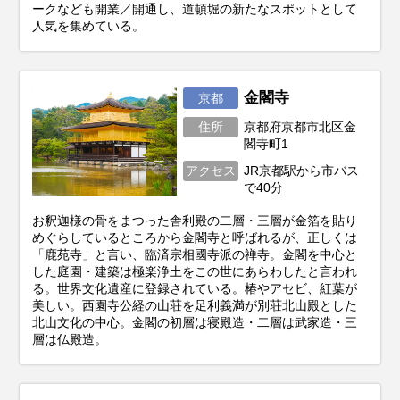
ークなども開業／開通し、道頓堀の新たなスポットとして
人気を集めている。
金閣寺
京都
住所
京都府京都市北区金
閣寺町1
アクセス
JR京都駅から市バス
で40分
お釈迦様の骨をまつった舎利殿の二層・三層が金箔を貼り
めぐらしているところから金閣寺と呼ばれるが、正しくは
「鹿苑寺」と言い、臨済宗相國寺派の禅寺。金閣を中心と
した庭園・建築は極楽浄土をこの世にあらわしたと言われ
る。世界文化遺産に登録されている。椿やアセビ、紅葉が
美しい。西園寺公経の山荘を足利義満が別荘北山殿とした
北山文化の中心。金閣の初層は寝殿造・二層は武家造・三
層は仏殿造。