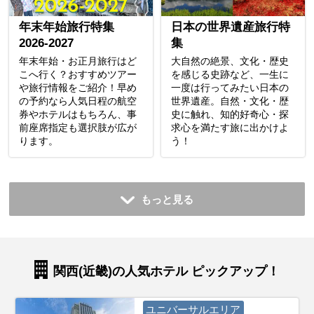
年末年始旅行特集
日本の世界遺産旅行特
2026-2027
集
年末年始・お正月旅行はど
大自然の絶景、文化・歴史
こへ行く？おすすめツアー
を感じる史跡など、一生に
や旅行情報をご紹介！早め
一度は行ってみたい日本の
の予約なら人気日程の航空
世界遺産。自然・文化・歴
券やホテルはもちろん、事
史に触れ、知的好奇心・探
前座席指定も選択肢が広が
求心を満たす旅に出かけよ
ります。
う！
もっと見る
関西(近畿)の人気ホテル ピックアップ！
ユニバーサルエリア