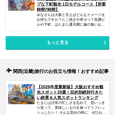
プな下町観光 1日モデルコース【所要
時間7時間】
みなさんは大阪と言えばどんなイメージを
お持ちですか？たこ焼きや串カツ？高層ビ
ルや下町、はたまた通天閣に歯の無いお...
もっと見る
関西(近畿)旅行のお役立ち情報！おすすめ記事
【2026年度最新版】大阪おすすめ観
光スポット29選！目的別絶対行きた
い絶景＆人気スポットランキング
たまには日常の忙しさを忘れて、思いっき
り笑って、美味しいものを食べてリフレッ
シュしたい！ そんな気分の時に、ぜひおす