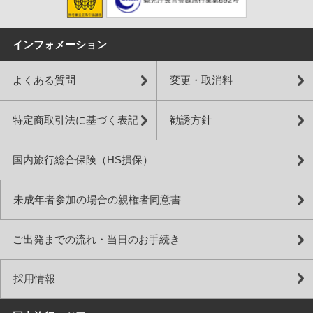
イベント・観光
イベント・観光
イベント・観光
ば、冬の関西も快適に楽しめます。
ましょう。
しょう。
イベント・観光
イベント・観光
イベント・観光
紅葉シーズン、イルミネーションシーズン、紅葉ライトアップ、
梅の見ごろ、桜の見ごろ、万博記念公園梅まつり（大阪府）、て
桜の見ごろ、御田植神事（大阪府）、堺刃物まつり（大阪府）、
イベント・観光
イベント・観光
イベント・観光
大阪・光の饗宴（大阪府）、岩湧山頂の花すすき（大阪府）、ド
んま天神梅まつり（大阪府）、曲水の宴（京都府）、大相撲大阪
造幣局桜の通り抜け（大阪府）、福知山お城まつり（京都府）、
イルミネーションシーズン、金剛山の雪景色（大阪府）、今宮戎
高槻ジャズストリート（大阪府）、万博記念公園ホタルの夕べ
あじさいの見ごろ、愛染まつり（大阪府）、住吉大社の御田植神
インフォメーション
イツ・クリスマスマーケット大阪（大阪府）、梅小路公園紅葉ま
場所（大阪府）、青龍会（京都府）、長岡天満宮 梅花祭（京都
京たけのこ（京都府・旬）、曲水の宴（城南宮）
神社の十日戎（大阪府）、大阪・光の饗宴（大阪府）、大阪城イ
（大阪府）、葵祭（京都府）、永谷宗円生家新茶まつり（京都
事（大阪府）、仁和寺 青もみじ雲海ライトアップ&観音堂夜間拝
イルミネーションシーズン、大阪・光の饗宴（大阪府）、大阪城
梅の見ごろ、イルミネーションシーズン、大阪城イルミナージュ
海水浴シーズン、花火大会（各地）、天神祭（大阪府）、令和
つり（京都府）、三千院もみじ祭（京都府）、長岡京ガラシャ祭
府）、笠置さくらまつり（京都府）、井手町さくらまつり（京都
ルミナージュ（大阪府）、初天神（京都府）、新春甘南備山初登
府）、鴨川をどり（京都府）、京たけのこ（京都府・旬）、宇治
観（京都府）、貴船祭（京都府）、丹州観音寺 あじさいまつり
イルミナージュ（大阪府）、ドイツ・クリスマスマーケット大阪
（大阪府）、万博記念公園梅まつり（大阪府）、てんま天神梅ま
OSAKA天の川伝説（大阪府）、住吉祭（大阪府）、生國魂祭（大
よくある質問
変更・取消料
（京都府）、清水寺 夜間特別拝観（京都府）、東寺 夜の特別拝観
府）
り（京都府）、NAKED光の神苑 平安神宮（京都府）、九条ねぎ
茶（京都府・新茶）、
（京都府）、万願寺とうがらし（京都府・旬）
（大阪府）、金剛山の雪景色（大阪府）、東寺 終い弘法（京都
つり（大阪府）、初午大祭（京都府）、梅花祭（京都府）、青谷
阪府）、祇園祭（京都府）、間人みなと祭（京都府）、みたらし
（京都府）、貴船もみじ灯篭（京都府）、嵯峨野トロッコ列車
（京都府・旬）、聖護院だいこん（京都府・旬）
府）、八坂神社 をけら詣り（京都府）、北野天満宮 終い天神（京
梅林 梅まつり（京都府）、九条ねぎ（京都府・旬）
祭（京都府）、みなと舞鶴ちゃったまつり（京都府）、賀茂なす
特定商取引法に基づく表記
勧誘方針
「光の幻想列車」（京都府）、聖護院だいこん（京都府・旬）
都府）、光のベージェント ～TWINKLE JOYO～（京都府）、九
（京都府・旬）、万願寺とうがらし（京都府・旬）
条ねぎ（京都府・旬）、聖護院だいこん（京都府・旬）
国内旅行総合保険（HS損保）
未成年者参加の場合の親権者同意書
ご出発までの流れ・当日のお手続き
採用情報