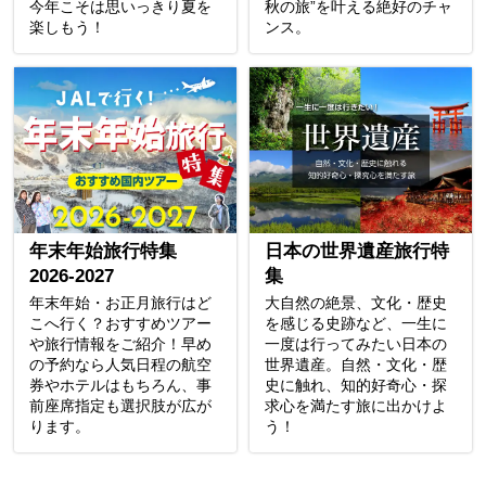
今年こそは思いっきり夏を
秋の旅”を叶える絶好のチャ
楽しもう！
ンス。
年末年始旅行特集
日本の世界遺産旅行特
2026-2027
集
年末年始・お正月旅行はど
大自然の絶景、文化・歴史
こへ行く？おすすめツアー
を感じる史跡など、一生に
や旅行情報をご紹介！早め
一度は行ってみたい日本の
の予約なら人気日程の航空
世界遺産。自然・文化・歴
券やホテルはもちろん、事
史に触れ、知的好奇心・探
前座席指定も選択肢が広が
求心を満たす旅に出かけよ
ります。
う！