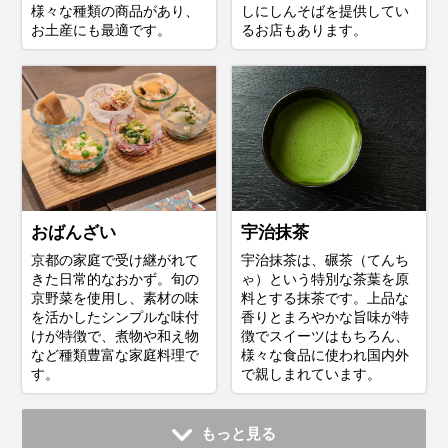
様々な種類の商品があり、
しにしんそばを提供してい
お土産にも最適です。
るお店もあります。
おばんざい
宇治抹茶
京都の家庭で受け継がれて
宇治抹茶は、碾茶（てんち
きた日常的なおかず。旬の
ゃ）という特別な茶葉を原
京野菜を使用し、素材の味
料とする抹茶です。上品な
を活かしたシンプルな味付
香りとまろやかな旨味が特
けが特徴で、煮物や和え物
徴でスイーツはもちろん、
など種類豊富な家庭料理で
様々な食品に使われ国内外
す。
で親しまれています。
もっと見る