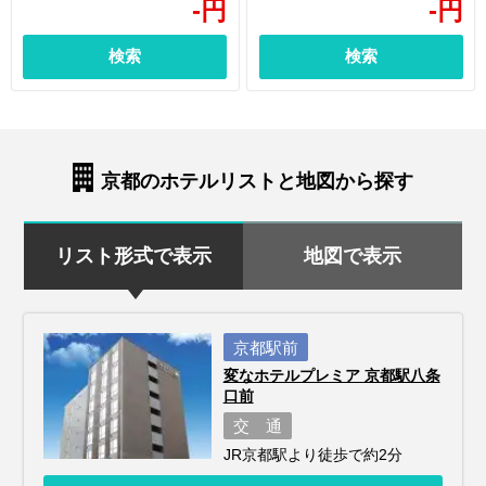
-
円
-
円
検索
検索
京都のホテルリストと地図から探す
リスト形式で表示
地図で表示
京都駅前
変なホテルプレミア 京都駅八条
口前
交 通
JR京都駅より徒歩で約2分