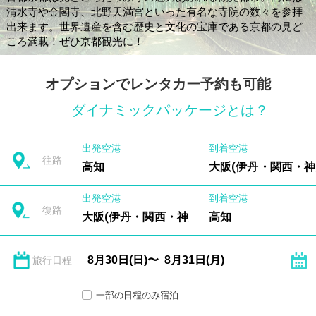
清水寺や金閣寺、北野天満宮といった有名な寺院の数々を参拝
出来ます。世界遺産を含む歴史と文化の宝庫である京都の見ど
ころ満載！ぜひ京都観光に！
オプションでレンタカー予約も可能
ダイナミックパッケージとは？
出発空港
到着空港
往路
高知
大阪(伊丹・関西・神
出発空港
到着空港
復路
大阪(伊丹・関西・神戸)
高知
旅行日程
一部の日程のみ宿泊