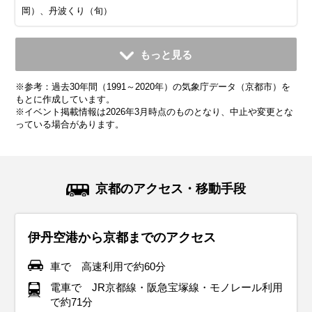
岡）、丹波くり（旬）
11月
12月
1月
2月
3月
4月
5月
6月
7月
もっと見る
平均気温・降水量
平均気温・降水量
平均気温・降水量
平均気温・降水量
平均気温・降水量
平均気温・降水量
平均気温・降水量
平均気温・降水量
平均気温・降水量
※参考：過去30年間（1991～2020年）の気象庁データ（京都市）を
12.5℃
7.2℃
4.8℃
5.4℃
8.8℃
14.4℃
19.5℃
23.3℃
27.3℃
73.9mm
57.3mm
53.3mm
65.1mm
106.2mm
117.0mm
151.4mm
199.7mm
223.6mm
もとに作成しています。
※イベント掲載情報は2026年3月時点のものとなり、中止や変更とな
っている場合があります。
気候・服装
気候・服装
気候・服装
気候・服装
気候・服装
気候・服装
気候・服装
気候・服装
気候・服装
スプリング
スプリング
ダウン
ダウン
ダウン
ニット
コート
コート
コート
コート
カーディガン
長袖シャツ
半袖シャツ
ジャケット
ジャケット
長袖シャツ
レインコート
ワンピース
コート
ジャケット
ジャケット
ジャケット
コート
11月の関西地方は本格的に秋が深まって、平均気温は14℃く
12月の関西は冬本番を迎え、平均気温は9℃くらい、最低気
1月の関西地方はまさに冬本番！平均気温は6℃くらいで、寒
2月の関西地方も1月と同じく寒い日が続きますが、だんだん
3月になると関西地方は少しずつ春らしさを感じられる季節
4月の関西地方は春本番を迎え、桜が咲く美しい季節です。
5月の関西地方は爽やかな初夏の陽気で、観光にぴったりの
6月の関西地方は梅雨入りの時期で、雨の日が多くなりま
7月の関西地方は真夏の暑さが本格的にやってきて、気温は
京都のアクセス・移動手段
らいです。日中は穏やかな陽気ですが、朝晩は肌寒く感じる
温は5℃を下回る日もあります。服装は厚手のコートやダウン
い日は最低気温が0℃近くまで下がることもあり、厚手のコー
日差しが強くなってくる感じもあります。平均気温は6〜7℃
に移り変わります。平均気温は10℃前後ですが、朝晩はまだ
平均気温は15℃前後で、日中は暖かく快適な陽気が続きます
季節です。平均気温は20℃くらいで、日中は半袖シャツや薄
す。平均気温は24℃くらいで、湿度が高くて蒸し暑さを感じ
30℃を超える日が多くなります。服装は軽くて通気性のいい
ことが増えてきます。服装にはウール素材のジャケットや厚
ジャケットが欠かせません。インナーにはヒートテックやフ
トやダウンジャケットが大活躍する季節です。インナーには
くらいで、厚手のコートや中綿ジャケットはまだまだ手放せ
冷える日が多いです。薄手のダウンや中綿コートが引き続き
が、まだ少し肌寒さを感じることもあります。服装は薄手の
手のパンツ、スカートなど軽やかな服装で過ごせます。た
る日もあります。服装は通気性のいいシャツや薄手のパンツ
Tシャツやショートパンツを選んで、蒸し暑さを少しでも和
伊丹空港から京都までのアクセス
手のカーディガンがぴったり。インナーにはセーターやター
リース素材のシャツを選んで、しっかり寒さ対策をしましょ
ヒートテックやフリース素材のシャツがあるとポカポカ。手
ません。インナーはセーターや長袖シャツがおすすめで、重
活躍しつつ、日中は軽めのジャケットやカーディガンでも過
ジャケットやトレンチコートがちょうどよく、日中はカーデ
だ、朝晩はちょっと涼しい日もあるので、薄手のジャケット
を選んで涼しく過ごしましょう。防水ジャケットやレインコ
らげましょう。外に出るときは、帽子やサングラスを使って
トルネックを着て、しっかり暖かさを確保しましょう。靴は
う。手袋やマフラー、帽子などの防寒小物をプラスすれば、
袋、マフラー、帽子なんかもプラスすれば完璧です！靴は防
ね着して調整しやすい服装が便利です。観光中に手足が冷え
ごしやすい日もあります。インナーは長袖シャツや薄手のセ
ィガンやシャツでも軽やかに過ごせます。観光するなら歩き
やカーディガンがあると安心。天候は比較的安定しており、
ート、折りたたみ傘は必須アイテム！靴は防水仕様のスニー
紫外線対策をしっかりすることが大事。屋内は冷房が効きす
車で 高速利用で約60分
ブーツや防寒性のあるスニーカーが快適です。ストールや手
さらに快適に過ごせます。観光地ではクリスマスイルミネー
寒仕様のブーツや、滑りにくいソールのスニーカーが安心。
ないように、手袋やマフラーも準備しておくと安心！また、
ーターがちょうどいい感じで、寒暖差に対応できる重ね着が
やすい服装を意識して、足元はスニーカーがおすすめ！あ
雨具の出番は少ないですが、念のため折りたたみ傘を持って
カーやレインシューズを選べば、雨の日でも快適に移動でき
ぎてることもあるので、薄手のカーディガンやストールを持
電車で JR京都線・阪急宝塚線・モノレール利用
袋を持っておくと、さらに安心です。
ションなど、冬ならではのイベントが楽しめるので、しっか
晴れの日が多いくなりますが、冷たい風が吹くこともあるの
屋外でのアクティビティにはカイロを持っておくのもおすす
ポイントです。
と、急な雨に備えて折りたたみ傘があると安心です。
おくと安心感アップ！観光でたくさん歩くなら、履き心地の
ます。梅雨でも動きやすい服装で、観光を楽しむ準備を整え
っておくと便利です。観光地を巡るなら、軽量で通気性のい
で約71分
り防寒して出かけましょう。靴は防滑性のあるブーツを選べ
で、風を通さない素材の服を選ぶとさらに快適です。
めです。寒い中でも動きやすい服装で、快適に旅行を楽しみ
いいスニーカーがおすすめです。
ましょう。
いスニーカーやサンダルを履いて、快適に歩けるようにしま