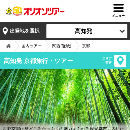
メニュー
高知発
出発地を選択
国内ツアー
関西(近畿)
京都
エリア
高知発 京都旅行・ツアー
変更
古都京都は見どころたっぷりの魅力あふれる観光都市。内には