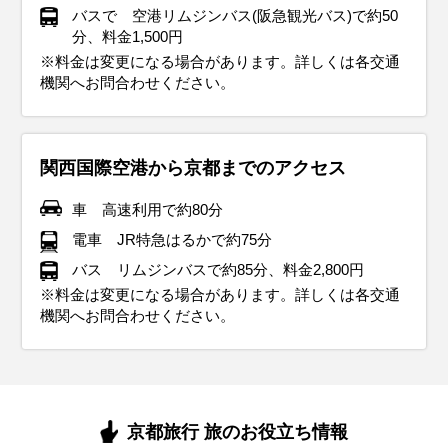
イベント・観光
イベント・観光
イベント・観光
バスで 空港リムジンバス(阪急観光バス)で約50
ば、冬の関西も快適に楽しめます。
ましょう。
しょう。
分、料金1,500円
イベント・観光
イベント・観光
イベント・観光
紅葉シーズン、イルミネーションシーズン、紅葉ライトアップ、
梅の見ごろ、桜の見ごろ、青龍会（清水寺・京都市）、生身天満
桜の見ごろ、松尾大社 山吹まつり（京都市）、曲水の宴（城南
※料金は変更になる場合があります。詳しくは各交通
イベント・観光
イベント・観光
イベント・観光
祇園をどり（京都市）、梅小路公園紅葉まつり（京都市）、嵐山
宮 梅花祭（南丹市）、長岡天満宮 梅花祭（長岡京市）、笠置さく
宮・京都市）、鎮火祭（出雲大神宮・亀岡市）、福知山お城まつ
イルミネーションシーズン、初天神（北野天満宮・京都市）、新
葵祭（上賀茂神社 下鴨神社・京都市）、永谷宗円生家新茶まつり
あじさいの見ごろ、仁和寺 青もみじ雲海ライトアップ&観音堂夜
機関へお問合わせください。
もみじ祭り（京都市）、三千院もみじ祭（京都市）、笠置もみじ
らまつり（笠置町）、井手町さくらまつり（井手町）
り（福知山市）、宝積寺 大厄除追儺式 鬼くすべ（大山崎町）、井
春甘南備山初登り（京田辺市）、福給会（穴太寺・亀岡市）、雪
（宇治田原町）、かやぶきの里一斉放水（南丹市）、松尾寺 仏舞
間拝観（京都市）、貴船祭（貴船神社・京都市）、あがた祭（縣
イルミネーションシーズン、山科義士まつり（京都市）、東寺 終
梅の見ごろ、初午大祭（伏見稲荷大社・京都市）、餅花祭（相楽
海水浴シーズン、祇園祭（八坂神社・京都市）、やわた太鼓まつ
祭り（笠置町）、大野ダムもみじ祭り（南丹市）、長岡京ガラシ
手町さくらまつり（井手町）、京たけのこ（旬）
灯廊（美山かやぶきの里・南丹市）、文殊堂十日ゑびす（智恩
（舞鶴市）、宮津祭（宮津市）、京たけのこ（旬）、宇治茶（新
神社・宇治市）、丹州観音寺 あじさいまつり（福知山市）、舞鶴
い弘法（京都市）、八坂神社 をけら詣り（京都市）、北野天満宮
神社・木津川市）、梅花祭（北野天満宮・京都市）、しだれ梅
り（八幡市）、天橋立文殊堂 出船祭（宮津市）、間人みなと祭
ャ祭（長岡京市）、清水寺 夜間特別拝観（京都市）、東寺 夜の特
寺・宮津市）、NAKED光の神苑 平安神宮（京都市）、九条ねぎ
茶）
自然文化園アジサイまつり（舞鶴市）、万願寺とうがらし（旬）
終い天神（京都市）、京都丹波KAMEOKA夢ナリエ（亀岡市）光
（城南宮・京都市）、青谷梅林 梅まつり（城陽市）、九条ねぎ
（京丹後市）、みなと舞鶴ちゃったまつり（舞鶴市）、あやべ水
別拝観（京都市）、世界遺産仁和寺 雲海ライトアップ（京都
（旬）、聖護院だいこん（旬）
のベージェント ～TWINKLE JOYO～（城陽市）、九条ねぎ
（旬）
無月まつり（綾部市）、賀茂なす（旬）、万願寺とうがらし
関西国際空港から京都までのアクセス
市）、北野天満宮 史跡御土居のもみじ苑（京都市）、貴船もみじ
（旬）、聖護院だいこん（旬）
（旬）
灯篭（貴船神社・京都市）、嵯峨野トロッコ列車「光の幻想列
車 高速利用で約80分
車」（嵯峨～亀岡）、京都丹波KAMEOKA夢ナリエ（亀岡市）、
電車 JR特急はるかで約75分
聖護院だいこん（旬）
バス リムジンバスで約85分、料金2,800円
※料金は変更になる場合があります。詳しくは各交通
機関へお問合わせください。
京都旅行 旅のお役立ち情報