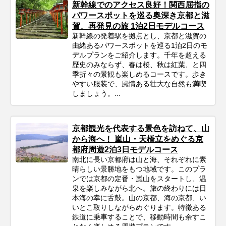
新幹線でのアクセス良好！関西屈指の
パワースポットを巡る奥深き京都と滋
賀、再発見の旅 1泊2日モデルコース
新幹線の発着駅を拠点とし、京都と滋賀の
由緒あるパワースポットを巡る1泊2日のモ
デルプランをご紹介します。千年を超える
歴史のみならず、春は桜、秋は紅葉、と四
季折々の景観も楽しめるコースです。歩き
やすい服装で、風情ある壮大な自然も満喫
しましょう。...
京都観光を代表する景色を訪ねて、山
から海へ！ 嵐山・天橋立をめぐる京
都府周遊2泊3日モデルコース
南北に長い京都府は山と海、それぞれに素
晴らしい景勝地をもつ地域です。このプラ
ンでは京都の定番・嵐山をスタートし、温
泉を楽しみながら北へ。旅の終わりには日
本海の幸に舌鼓。山の京都、海の京都、い
いとこ取りしながらめぐります。特徴ある
鉄道に乗車することで、移動時間も余すこ