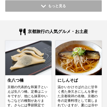
もっと見る
京都旅行の人気グルメ・お土産
生八つ橋
にしんそば
京都の代表的な和菓子とい
温かいかけそばの上に甘辛
えば生八つ橋。定番はニッ
く煮た身欠きにしんを乗せ
キですが、他にも抹茶やい
た京都発祥の名物。京都の
ちごなどの種類がありま
冬の定番料理として親しま
す。さらには季節限定で
れていますが、夏には冷や