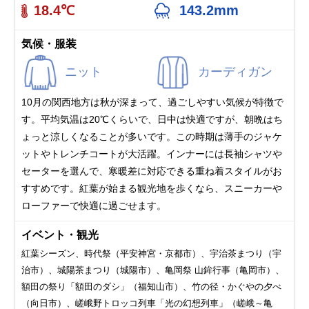
18.4℃
143.2mm
気候・服装
ニット
カーディガン
10月の関西地方は秋が深まって、過ごしやすい気候が特徴で
す。平均気温は20℃くらいで、日中は快適ですが、朝晩はち
ょっと涼しくなることが多いです。この時期は薄手のジャケ
ットやトレンチコートが大活躍。インナーには長袖シャツや
セーターを選んで、寒暖差に対応できる重ね着スタイルがお
すすめです。紅葉が始まる観光地を歩くなら、スニーカーや
ローファーで快適に過ごせます。
イベント・観光
紅葉シーズン、時代祭（平安神宮・京都市）、宇治茶まつり（宇
治市）、城陽茶まつり（城陽市）、亀岡祭 山鉾行事（亀岡市）、
額田の祭り「額田のダシ」（福知山市）、竹の径・かぐやの夕べ
（向日市）、嵯峨野トロッコ列車「光の幻想列車」（嵯峨～亀