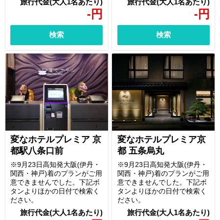
-
円
-
円
検索
検索
変なホテルプレミア 京
変なホテルプレミア京
都駅八条口前
都 五条烏丸
※9月23日高知発大阪(伊丹・
※9月23日高知発大阪(伊丹・
関西・神戸)着のプランがご用
関西・神戸)着のプランがご用
意できませんでした。下記ボ
意できませんでした。下記ボ
タンよりほかの日付で検索く
タンよりほかの日付で検索く
ださい。
ださい。