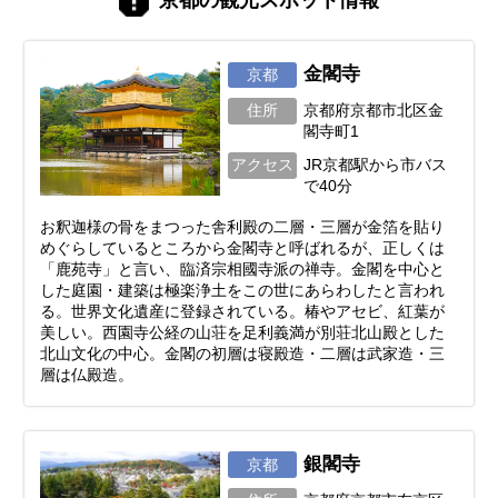
金閣寺
京都
住所
京都府京都市北区金
閣寺町1
アクセス
JR京都駅から市バス
で40分
お釈迦様の骨をまつった舎利殿の二層・三層が金箔を貼り
めぐらしているところから金閣寺と呼ばれるが、正しくは
「鹿苑寺」と言い、臨済宗相國寺派の禅寺。金閣を中心と
した庭園・建築は極楽浄土をこの世にあらわしたと言われ
る。世界文化遺産に登録されている。椿やアセビ、紅葉が
美しい。西園寺公経の山荘を足利義満が別荘北山殿とした
北山文化の中心。金閣の初層は寝殿造・二層は武家造・三
層は仏殿造。
銀閣寺
京都