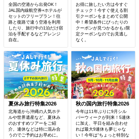
全国の空港から出発OK！
お得に旅したい方は今すぐ
JAL国内線航空券+ホテルが
チェック！今すぐ使える割
セットのフリープラン！往
引クーポンをまとめて公開
路と復路で違う空港を利用
中！希望条件にぴったりの
したり、旅行中の1泊だけ宿
クーポンが見つかるかも♪限
泊を手配するなどアレンジ
定クーポンなのでお見逃し
自在。
なく。
夏休み旅行特集2026
秋の国内旅行特集2026
北海道から沖縄の人気ホテ
今年は11年ぶりに9月シル
ルや世界遺産など、夏休み
バーウィークが到来！5連休
のおすすめツアーをご紹
に加え、平日を組み合わせ
介。連休などは特に混み合
れば最大9連休も夢じゃな
うのでご予約はお早めに。
い！今年は“ちょっと特別な