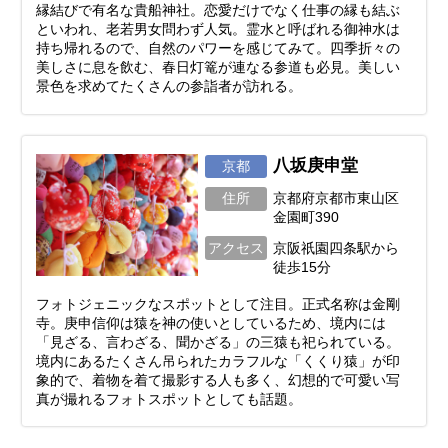
縁結びで有名な貴船神社。恋愛だけでなく仕事の縁も結ぶ
といわれ、老若男女問わず人気。霊水と呼ばれる御神水は
持ち帰れるので、自然のパワーを感じてみて。四季折々の
美しさに息を飲む、春日灯篭が連なる参道も必見。美しい
景色を求めてたくさんの参詣者が訪れる。
八坂庚申堂
京都
住所
京都府京都市東山区
金園町390
アクセス
京阪祇園四条駅から
徒歩15分
フォトジェニックなスポットとして注目。正式名称は金剛
寺。庚申信仰は猿を神の使いとしているため、境内には
「見ざる、言わざる、聞かざる」の三猿も祀られている。
境内にあるたくさん吊られたカラフルな「くくり猿」が印
象的で、着物を着て撮影する人も多く、幻想的で可愛い写
真が撮れるフォトスポットとしても話題。