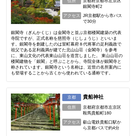
住所
京都府京都市左京区
銀閣寺町2
アクセス
JR京都駅から市バス
で30分
銀閣寺（ぎんかくじ）は金閣寺と並ぶ京都楼閣建築の代表
寺院ですが、正式名称を慈照寺（じしょうじ）といいま
す。銀閣寺を創建したのは室町幕府８代将軍の足利義政で
祖父である足利義満が建てた北山山荘（金閣寺）を参考
に、東山文化の代表東山山荘を造営しました。 東山山荘の
楼閣建物を「銀閣」と呼ぶことから、寺院全体が銀閣寺と
称されています。銀閣寺という名称は、近世の名所案内に
も登場することから古くから使われている通称です。
貴船神社
京都
住所
京都府京都市左京区
鞍馬貴船町180
アクセス
叡山電鉄貴船口駅か
ら京都バスで約4分