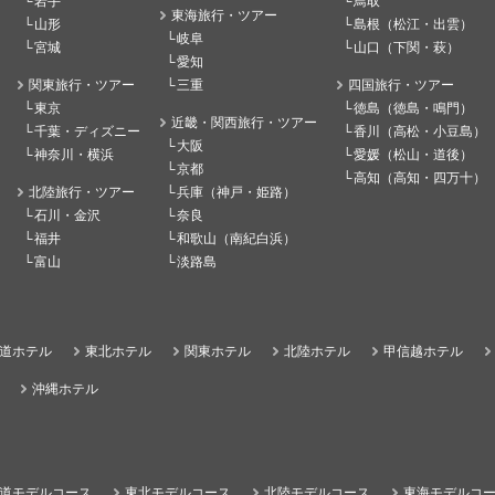
岩手
鳥取
東海旅行・ツアー
山形
島根（松江・出雲）
岐阜
宮城
山口（下関・萩）
愛知
関東旅行・ツアー
三重
四国旅行・ツアー
東京
徳島（徳島・鳴門）
近畿・関西旅行・ツアー
千葉・ディズニー
香川（高松・小豆島）
大阪
神奈川・横浜
愛媛（松山・道後）
京都
高知（高知・四万十）
北陸旅行・ツアー
兵庫（神戸・姫路）
石川・金沢
奈良
福井
和歌山（南紀白浜）
富山
淡路島
道ホテル
東北ホテル
関東ホテル
北陸ホテル
甲信越ホテル
沖縄ホテル
道モデルコース
東北モデルコース
北陸モデルコース
東海モデルコ