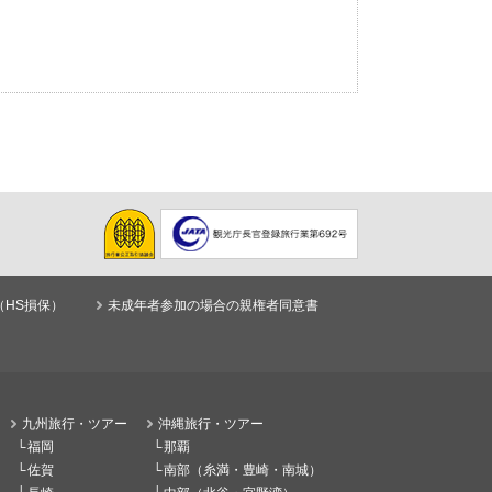
（HS損保）
未成年者参加の場合の親権者同意書
九州旅行・ツアー
沖縄旅行・ツアー
福岡
那覇
佐賀
南部（糸満・豊崎・南城）