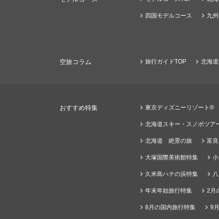
四国モデルコース
九州
空旅コラム
旅行ガイドTOP
北海道
おすすめ特集
東京ディズニーリゾート®
北海道スキー・スノボツア
北海道 絶景の旅
富良
大塚国際美術館特集
小
久米島ハテの浜特集
八
年末年始旅行特集
2月
8月の国内旅行特集
9