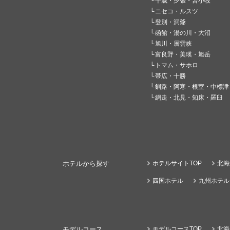
千歳・夕張・苫小牧
ニセコ・ルスツ
登別・洞爺
函館・湯の川・大沼
旭川・層雲峡
富良野・美瑛・旭岳
トマム・サホロ
帯広・十勝
釧路・阿寒・根室・中標津
網走・北見・知床・羅臼
ホテルから探す
ホテルサイトTOP
北海
四国ホテル
九州ホテル
モデルコース
モデルコースTOP
北海