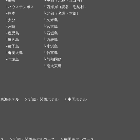
長崎
中部（北谷・宜野湾）
ハウステンボス
西海岸（読谷・恩納村）
熊本
北部（名護・本部）
大分
久米島
宮崎
宮古島
鹿児島
石垣島
屋久島
西表島
種子島
小浜島
奄美大島
竹富島
与論島
与那国島
南大東島
東海ホテル
近畿・関西ホテル
中国ホテル
ース
近畿・関西モデルコース
中国モデルコース