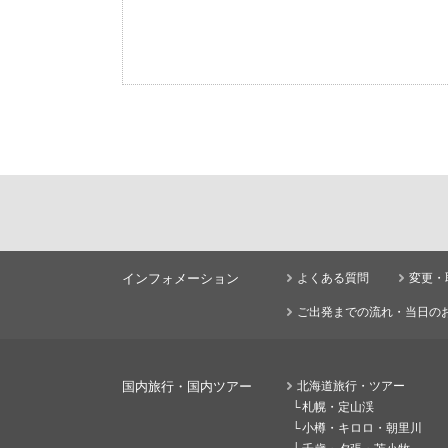
インフォメーション
よくある質問
変更・
ご出発までの流れ・当日の
国内旅行・国内ツアー
北海道旅行・ツアー
札幌・定山渓
小樽・キロロ・朝里川