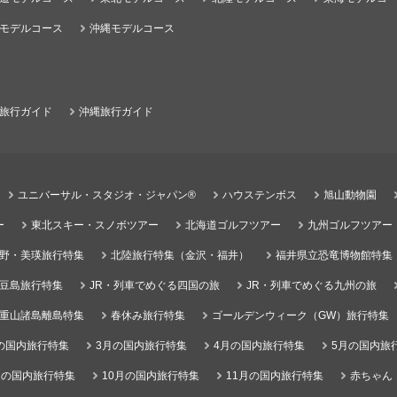
モデルコース
沖縄モデルコース
旅行ガイド
沖縄旅行ガイド
ユニバーサル・スタジオ・ジャパン®
ハウステンボス
旭山動物園
ー
東北スキー・スノボツアー
北海道ゴルフツアー
九州ゴルフツアー
野・美瑛旅行特集
北陸旅行特集（金沢・福井）
福井県立恐竜博物館特集
豆島旅行特集
JR・列車でめぐる四国の旅
JR・列車でめぐる九州の旅
重山諸島離島特集
春休み旅行特集
ゴールデンウィーク（GW）旅行特集
の国内旅行特集
3月の国内旅行特集
4月の国内旅行特集
5月の国内旅
月の国内旅行特集
10月の国内旅行特集
11月の国内旅行特集
赤ちゃん