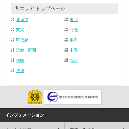
各エリア トップページ
北海道
東北
関東
北陸
甲信越
東海
近畿・関西
中国
四国
九州
沖縄
インフォメーション