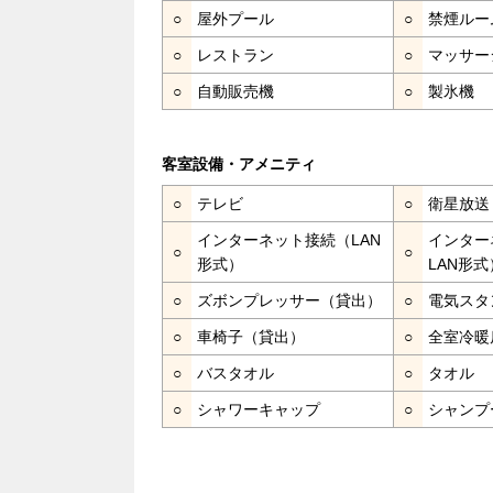
○
屋外プール
○
禁煙ルー
○
レストラン
○
マッサー
○
自動販売機
○
製氷機
客室設備・アメニティ
○
テレビ
○
衛星放送
インターネット接続（LAN
インター
○
○
形式）
LAN形式
○
ズボンプレッサー（貸出）
○
電気スタ
○
車椅子（貸出）
○
全室冷暖
○
バスタオル
○
タオル
○
シャワーキャップ
○
シャンプ