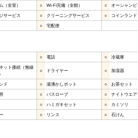
ム（全室）
○
Wi-Fi完備（全館）
○
オーシャンビ
ジサービス
○
クリーニングサービス
○
コインランド
○
宅配便
○
電話
○
冷蔵庫
ネット接続（無線
○
ドライヤー
○
加湿器
）
ンド
○
湯沸かしポット
○
お茶セット
房
○
バスローブ
○
ナイトウエア
○
ハミガキセット
○
カミソリ
ー
○
リンス
○
石けん