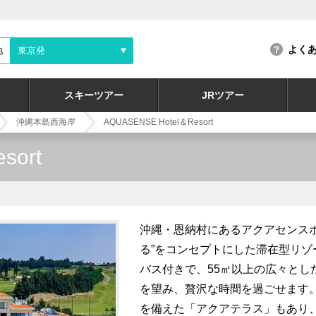
よく
地
東京発
スキーツアー
JRツアー
沖縄本島西海岸
AQUASENSE Hotel＆Resort
sort
沖縄・恩納村にあるアクアセンス
る”をコンセプトにした滞在型リ
バス付きで、55㎡以上の広々とし
を望み、贅沢な時間を過ごせます
を備えた「アクアテラス」もあり