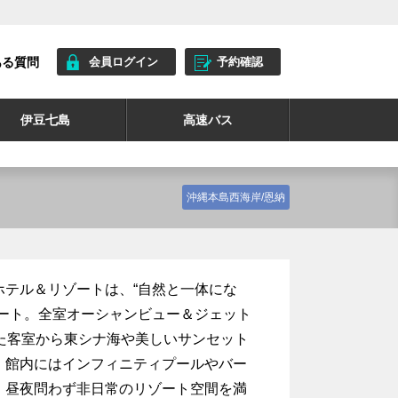
ある質問
会員ログイン
予約確認
伊豆七島
高速バス
沖縄本島西海岸/恩納
ホテル＆リゾートは、“自然と一体にな
ゾート。全室オーシャンビュー＆ジェット
た客室から東シナ海や美しいサンセット
。館内にはインフィニティプールやバー
、昼夜問わず非日常のリゾート空間を満