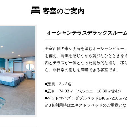
客室のご案内
オーシャンテラスデラックスルー
全室西側の東シナ海を望むオーシャンビュー
を備え、海風を感じながら贅沢なひとときを過
内とテラスが一体となった開放的な造り。移
ら、非日常の癒しを満喫できる客室です。
■定員：2～3名
■広さ：74.03㎡（バルコニー18.30㎡含む）
■ベッドサイズ：ダブルベッド140㎝×210㎝×
※3名利用時はエキストラベッドのご用意とな