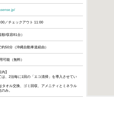
sense.jp/
:00／チェックアウト 11:00
順/収容81台）
で約50分（沖縄自動車道経由）
』利用可能（無料）
案内】
ては、2泊毎に1回の「エコ清掃」を導入させてい
目はタオル交換、ゴミ回収、アメニティとミネラル
充のみ。