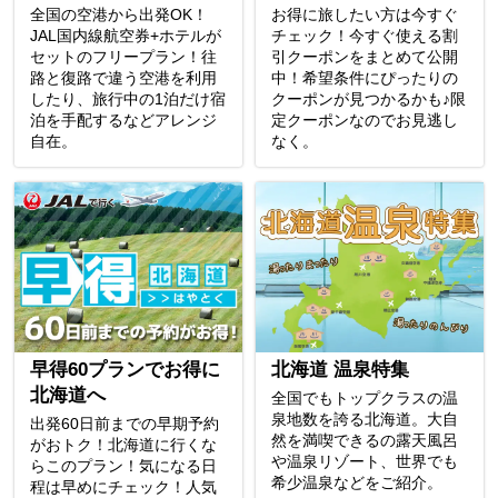
全国の空港から出発OK！
お得に旅したい方は今すぐ
JAL国内線航空券+ホテルが
チェック！今すぐ使える割
セットのフリープラン！往
引クーポンをまとめて公開
路と復路で違う空港を利用
中！希望条件にぴったりの
したり、旅行中の1泊だけ宿
クーポンが見つかるかも♪限
泊を手配するなどアレンジ
定クーポンなのでお見逃し
自在。
なく。
早得60プランでお得に
北海道 温泉特集
北海道へ
全国でもトップクラスの温
泉地数を誇る北海道。大自
出発60日前までの早期予約
然を満喫できるの露天風呂
がおトク！北海道に行くな
や温泉リゾート、世界でも
らこのプラン！気になる日
希少温泉などをご紹介。
程は早めにチェック！人気