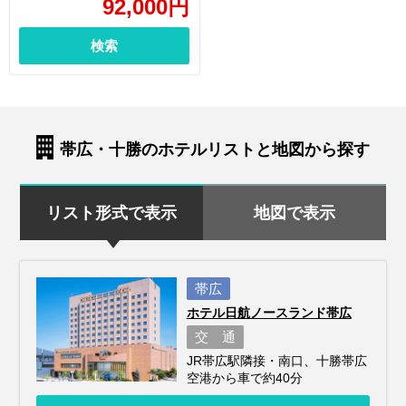
92,000
円
検索
帯広・十勝のホテルリストと地図から探す
リスト形式で表示
地図で表示
帯広
ホテル日航ノースランド帯広
交 通
JR帯広駅隣接・南口、十勝帯広
空港から車で約40分