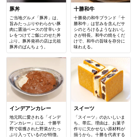
豚丼
十勝和牛
ご当地グルメ「豚丼」は、
十勝発の和牛ブランド「十
旨みたっぷりやわらかい豚
勝和牛」は甘みを含んだサ
肉に醤油ベースの甘辛いタ
シのとろけるようなおいし
レをつけてご飯にのせた丼
さが特長。和牛の焼をくだ
ぶり。豚丼発祥の店は元祖
けで、和牛の旨味を存分に
豚丼のぱんちょう。
味わえる。
スイーツ
インデアンカレー
「スイーツ」のおいしいま
地元民に愛される「インデ
ち、帯広。理由は、お菓子
アンカレー」には、十勝平
作りに欠かせない原材料が
野で収獲された野菜がたっ
揃うから。十勝を代表する
ぷり入っているのが特徴。