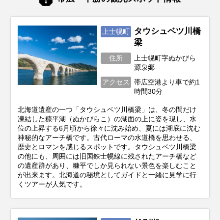
トシーズン選びがとても重要。この記事で
は、あなたの目的にぴったりな旅行時期か
ら、春夏秋冬それぞれの魅力、お得に旅す
るコツまで、北海道旅行を120%楽しむた
タウシュベツ川橋
上士幌町
めの情報をお届けします！
梁
住所
上士幌町字ぬかびら
源泉郷
アクセス
帯広空港より車で約1
時間30分
北海道遺産の一つ「タウシュベツ川橋梁」は、冬の間だけ
凍結した糠平湖（ぬかびらこ）の湖面の上に姿を現し、水
位の上昇する6月頃から徐々に沈み始め、夏には湖底に沈む
神秘的なアーチ橋です。古代ローマの水道橋を思わせる、
歴史とロマンを感じるスポットです。タウシュベツ川橋梁
の他にも、周囲には旧国鉄士幌線に残されたアーチ橋など
の遺産群があり、糠平でしか見られない景色を楽しむこと
が出来ます。北海道の秘境としてガイドと一緒に見学に行
くツアーが人気です。