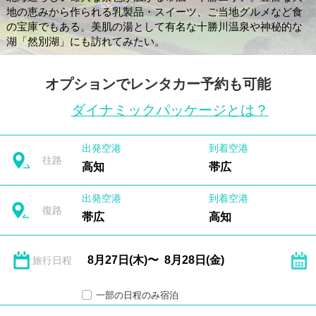
地の恵みから作られる乳製品・スイーツ、ご当地グルメなど食
の宝庫でもある。美肌の湯として有名な十勝川温泉や神秘的な
湖「然別湖」にも訪れてみたい。
オプションでレンタカー予約も可能
ダイナミックパッケージとは？
出発空港
到着空港
往路
高知
帯広
出発空港
到着空港
復路
帯広
高知
旅行日程
一部の日程のみ宿泊