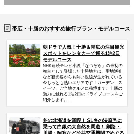
帯広・十勝のおすすめ旅行プラン・モデルコース
朝ドラで人気！十勝＆帯広の注目観光
スポットをレンタカーで巡る1泊2日
モデルコース
NHK連続テレビ小説「なつぞら」の最初の
舞台として登場した十勝地方は、聖地巡礼
など観光客からも熱い視線が注がれている
今もっとも熱いエリアです！ガーデン、ス
イーツ、ご当地グルメに秘境まで、十勝の
魅力に触れる1泊2日のドライブコースをご
紹介します。...
冬の北海道を満喫！ SL冬の湿原号に
乗って白銀の大自然を周遊！ 釧路・
川湯・阿寒など公共交通機関でめぐる