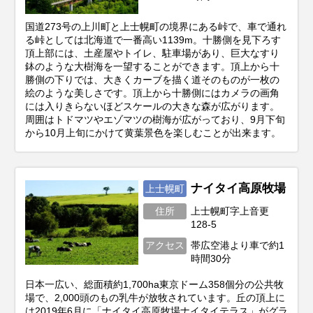
国道273号の上川町と上士幌町の境界にある峠で、車で通れ
る峠としては北海道で一番高い1139m。十勝側を見下ろす
頂上部には、土産屋やトイレ、駐車場があり、巨大なすり
鉢のような大樹海を一望することができます。頂上から十
勝側の下りでは、大きくカーブを描く道そのものが一枚の
絵のような美しさです。頂上から十勝側にはカメラの画角
には入りきらないほどスケールの大きな森が広がります。
周囲はトドマツやエゾマツの樹海が広がっており、9月下旬
から10月上旬にかけて黄葉景色を楽しむことが出来ます。
ナイタイ高原牧場
上士幌町
住所
上士幌町字上音更
128-5
アクセス
帯広空港より車で約1
時間30分
日本一広い、総面積約1,700ha東京ドーム358個分の公共牧
場で、2,000頭のもの乳牛が放牧されています。丘の頂上に
は2019年6月に「ナイタイ高原牧場ナイタイテラス」がグラ