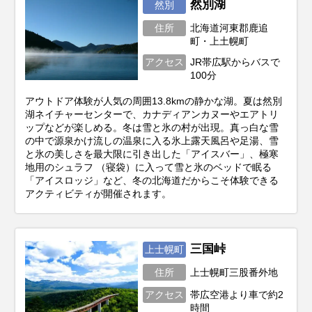
然別湖
然別
住所
北海道河東郡鹿追
町・上土幌町
アクセス
JR帯広駅からバスで
100分
アウトドア体験が人気の周囲13.8kmの静かな湖。夏は然別
湖ネイチャーセンターで、カナディアンカヌーやエアトリ
ップなどが楽しめる。冬は雪と氷の村が出現。真っ白な雪
の中で源泉かけ流しの温泉に入る氷上露天風呂や足湯、雪
と氷の美しさを最大限に引き出した「アイスバー」、極寒
地用のシュラフ （寝袋）に入って雪と氷のベッドで眠る
「アイスロッジ」など、冬の北海道だからこそ体験できる
アクティビティが開催されます。
三国峠
上士幌町
住所
上士幌町三股番外地
アクセス
帯広空港より車で約2
時間