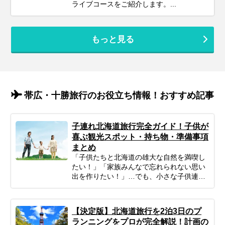
ライブコースをご紹介します。...
もっと見る
帯広・十勝旅行のお役立ち情報！おすすめ記事
子連れ北海道旅行完全ガイド！子供が
喜ぶ観光スポット・持ち物・準備事項
まとめ
「子供たちと北海道の雄大な自然を満喫し
たい！」「家族みんなで忘れられない思い
出を作りたい！」…でも、小さな子供連れ
の旅行は、準備や移動、現地の過ごし方な
ど、何かと不安がつきものですよね。ご安
心ください！ポイントを押さえてしっかり
【決定版】北海道旅行を2泊3日のプ
計画すれば、子連れ北海道旅行は最高の体
ランニングをプロが完全解説！計画の
験になります。 この記事では、子連れファ