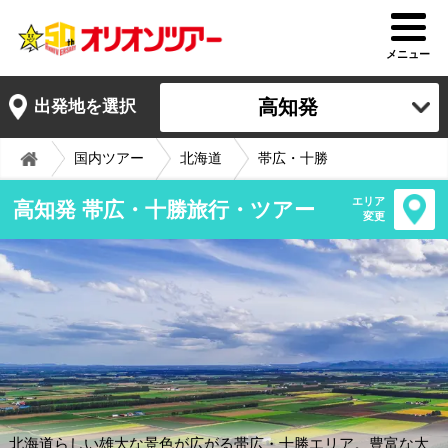
メニュー
高知発
出発地を選択
国内ツアー
北海道
帯広・十勝
エリア
高知発 帯広・十勝旅行・ツアー
変更
北海道らしい雄大な景色が広がる帯広・十勝エリア。豊富な大