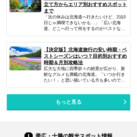
立て方からエリア別おすすめスポット
ミリーが北海道旅行を思いっきり楽しむた
まで
めの、計画の立て方の基本から、子供が絶
対喜ぶおすすめスポット＆アクティビテ
「次の休みは北海道へ行きたいけど、2泊3
ィ、ホテル選びの秘訣、そしてあると便利
日じゃ満喫できないかも…」「広い北海
な持ち物や注意点まで、パパママ目線で徹
道、どこへ行って何をするのがベストな
底解説！この記事を読んで、子連れ旅行の
の？」そんな風に悩んでいませんか？短い
不安を解消し、家族みんなの笑顔があふれ
休みでも、事前の計画次第で北海道の雄大
る北海道旅行を実現しましょう♪
な自然、美味しいグルメ、心癒される景色
【決定版】北海道旅行の安い時期・ベ
をたっぷり楽しむことは可能です！この記
ストシーズンはいつ？目的別おすすめ
事では、忙しいあなたのために、2泊3日の
時期＆月別攻略法
北海道旅行を最大限に楽しむための計画の
広大な大地に四季折々の絶景が広がり、新
立て方から、エリア別の魅力、旅を充実さ
鮮なグルメも満載の北海道。「いつか行き
せるための秘訣まで、ぎゅっと凝縮してお
たい！」と思い描いている方も多いのでは
届けします。あなただけの特別な北海道旅
ないでしょうか。でも、いざ計画するとな
行を実現するためのヒントを見つけて、最
ると「北海道旅行って、どの時期が一番楽
高の思い出を作りに出かけましょう！
しめるの？」「自分のやりたいことに合う
もっと見る
シーズンはいつ？」と迷ってしまいますよ
ね。北海道は訪れる季節によって、気候は
もちろん、見られる景色や体験できるこ
と、そして旬の味覚もがらりと変わりま
す。あなたの「北海道でこんな旅がした
い！」という想いを叶えるためには、ベス
帯広・十勝の観光スポット情報