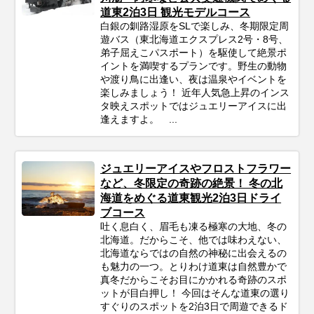
道東2泊3日 観光モデルコース
白銀の釧路湿原をSLで楽しみ、冬期限定周
遊バス（東北海道エクスプレス2号・8号、
弟子屈えこパスポート）を駆使して絶景ポ
イントを満喫するプランです。野生の動物
や渡り鳥に出逢い、夜は温泉やイベントを
楽しみましょう！ 近年人気急上昇のインス
タ映えスポットではジュエリーアイスに出
逢えますよ。 ...
ジュエリーアイスやフロストフラワー
など、冬限定の奇跡の絶景！ 冬の北
海道をめぐる道東観光2泊3日ドライ
ブコース
吐く息白く、眉毛も凍る極寒の大地、冬の
北海道。だからこそ、他では味わえない、
北海道ならではの自然の神秘に出会えるの
も魅力の一つ。とりわけ道東は自然豊かで
真冬だからこそお目にかかれる奇跡のスポ
ットが目白押し！ 今回はそんな道東の選り
すぐりのスポットを2泊3日で周遊できるド