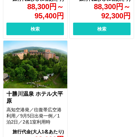
88,300
円
～
88,300
円
～
95,400
円
92,300
円
検索
検索
十勝川温泉 ホテル大平
原
高知空港発／往復帯広空港
利用／9月5日出発一例／1
泊2日／2名1室利用時