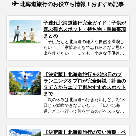
北海道旅行のお役立ち情報！おすすめ記事
子連れ北海道旅行完全ガイド！子供が
喜ぶ観光スポット・持ち物・準備事項
まとめ
「子供たちと北海道の雄大な自然を満喫し
たい！」「家族みんなで忘れられない思い
出を作りたい！」…でも、小さな子供連れ
の旅行は、準備や移動、現地の過ごし方な
ど、何かと不安がつきものですよね。ご安
心ください！ポイントを押さえてしっかり
【決定版】北海道旅行を2泊3日のプ
計画すれば、子連れ北海道旅行は最高の体
ランニングをプロが完全解説！計画の
験になります。 この記事では、子連れファ
立て方からエリア別おすすめスポット
ミリーが北海道旅行を思いっきり楽しむた
まで
めの、計画の立て方の基本から、子供が絶
対喜ぶおすすめスポット＆アクティビテ
「次の休みは北海道へ行きたいけど、2泊3
ィ、ホテル選びの秘訣、そしてあると便利
日じゃ満喫できないかも…」「広い北海
な持ち物や注意点まで、パパママ目線で徹
道、どこへ行って何をするのがベストな
底解説！この記事を読んで、子連れ旅行の
の？」そんな風に悩んでいませんか？短い
不安を解消し、家族みんなの笑顔があふれ
休みでも、事前の計画次第で北海道の雄大
る北海道旅行を実現しましょう♪
な自然、美味しいグルメ、心癒される景色
【決定版】北海道旅行の安い時期・ベ
をたっぷり楽しむことは可能です！この記