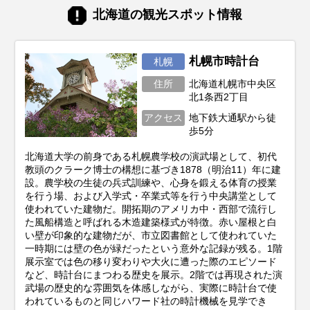
北海道の観光スポット情報
札幌市時計台
札幌
住所
北海道札幌市中央区
北1条西2丁目
アクセス
地下鉄大通駅から徒
歩5分
北海道大学の前身である札幌農学校の演武場として、初代
教頭のクラーク博士の構想に基づき1878（明治11）年に建
設。農学校の生徒の兵式訓練や、心身を鍛える体育の授業
を行う場、および入学式・卒業式等を行う中央講堂として
使われていた建物だ。開拓期のアメリカ中・西部で流行し
た風船構造と呼ばれる木造建築様式が特徴。赤い屋根と白
い壁が印象的な建物だが、市立図書館として使われていた
一時期には壁の色が緑だったという意外な記録が残る。1階
展示室では色の移り変わりや大火に遭った際のエピソード
など、時計台にまつわる歴史を展示。2階では再現された演
武場の歴史的な雰囲気を体感しながら、実際に時計台で使
われているものと同じハワード社の時計機械を見学でき