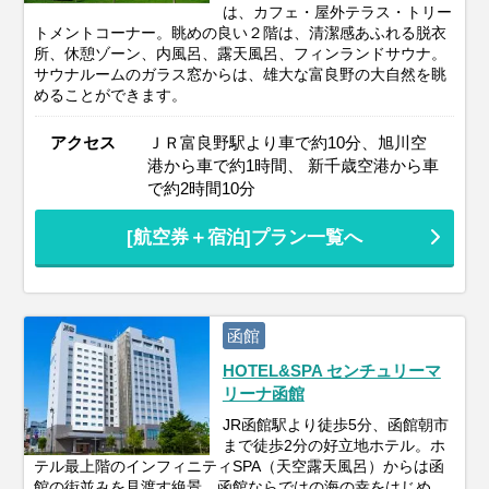
は、カフェ・屋外テラス・トリー
トメントコーナー。眺めの良い２階は、清潔感あふれる脱衣
所、休憩ゾーン、内風呂、露天風呂、フィンランドサウナ。
サウナルームのガラス窓からは、雄大な富良野の大自然を眺
めることができます。
アクセス
ＪＲ富良野駅より車で約10分、旭川空
港から車で約1時間、 新千歳空港から車
で約2時間10分
[航空券＋宿泊]プラン一覧へ
函館
HOTEL&SPA センチュリーマ
リーナ函館
JR函館駅より徒歩5分、函館朝市
まで徒歩2分の好立地ホテル。ホ
テル最上階のインフィニティSPA（天空露天風呂）からは函
館の街並みを見渡す絶景。函館ならではの海の幸をはじめ、