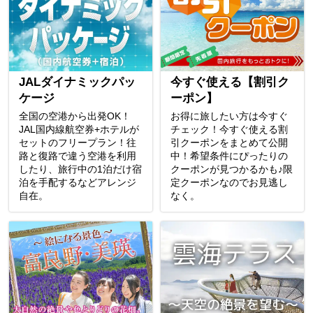
JALダイナミックパッ
今すぐ使える【割引ク
ケージ
ーポン】
全国の空港から出発OK！
お得に旅したい方は今すぐ
JAL国内線航空券+ホテルが
チェック！今すぐ使える割
セットのフリープラン！往
引クーポンをまとめて公開
路と復路で違う空港を利用
中！希望条件にぴったりの
したり、旅行中の1泊だけ宿
クーポンが見つかるかも♪限
泊を手配するなどアレンジ
定クーポンなのでお見逃し
自在。
なく。