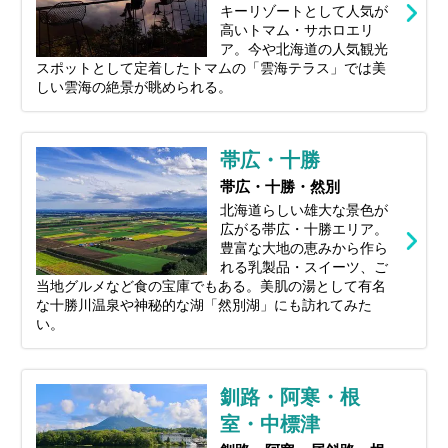
キーリゾートとして人気が
高いトマム・サホロエリ
ア。今や北海道の人気観光
スポットとして定着したトマムの「雲海テラス」では美
しい雲海の絶景が眺められる。
帯広・十勝
帯広・十勝・然別
北海道らしい雄大な景色が
広がる帯広・十勝エリア。
豊富な大地の恵みから作ら
れる乳製品・スイーツ、ご
当地グルメなど食の宝庫でもある。美肌の湯として有名
な十勝川温泉や神秘的な湖「然別湖」にも訪れてみた
い。
釧路・阿寒・根
室・中標津