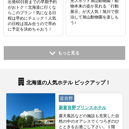
光スポット旭山動物園！動
出発60日前までの早期予約
物本来の姿が見れる「行動
がおトク！北海道に行くな
展示」が大人気！旭川で宿
らこのプラン！気になる日
泊して旭山動物園を楽しも
程は早めにチェック！人気
う♪
の日程は混み合うので早め
に予定を決めちゃおう！
もっと見る
北海道の人気ホテル ピックアップ！
富良野
新富良野プリンスホテル
露天風呂などの施設も充実した自
然の中のオアシスでくつろぎのひ
とときをお過ごし下さい。１階