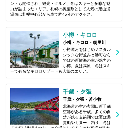
ントも開催され、観光・グルメ、冬はスキーと多彩な魅
力が詰まったエリア。札幌の奥座敷として人気の定山渓
温泉は札幌中心部から車で約45分のアクセス。
小樽・キロロ
小樽・キロロ・朝里川
小樽運河をはじめノスタル
ジックな街並みと港町なら
ではの新鮮海の幸が魅力の
小樽。夏は高原、冬はスキ
ーで有名なキロロリゾートも人気のエリア。
千歳・夕張
千歳・夕張・苫小牧
北海道の空の玄関口新千歳
空港がある千歳。多くの自
然が残る支笏湖では夏は遊
覧船やカヌー、釣り、冬は
「支笏湖氷濤まつり」の会場として多くのお客様が訪れ