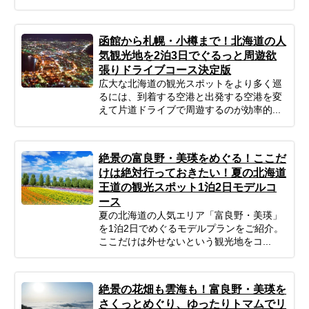
函館から札幌・小樽まで！北海道の人
気観光地を2泊3日でぐるっと周遊欲
張りドライブコース決定版
広大な北海道の観光スポットをより多く巡
るには、到着する空港と出発する空港を変
えて片道ドライブで周遊するのが効率的...
絶景の富良野・美瑛をめぐる！ここだ
けは絶対行っておきたい！夏の北海道
王道の観光スポット1泊2日モデルコ
ース
夏の北海道の人気エリア「富良野・美瑛」
を1泊2日でめぐるモデルプランをご紹介。
ここだけは外せないという観光地をコ...
絶景の花畑も雲海も！富良野・美瑛を
さくっとめぐり、ゆったりトマムでリ