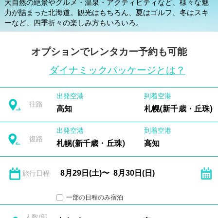
大自然の絶景やグルメ・温泉・アクティビティなど、様々な魅
力が詰まった北海道。観光はもちろん、夏はゴルフ、冬はスキ
ーなど、四季折々の楽しみ方もいろいろ。
オプションでレンタカー予約も可能
ダイナミックパッケージとは？
出発空港
到着空港
往路
高知
札幌(新千歳・丘珠)
出発空港
到着空港
復路
札幌(新千歳・丘珠)
高知
旅行日程
一部の日程のみ宿泊
人数/部