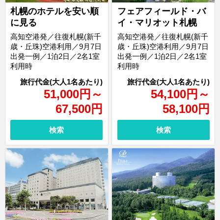
札幌のホテルを安い順
フェアフィールド・バ
に見る
イ・マリオット札幌
高知空港発／往復札幌(新千
高知空港発／往復札幌(新千
歳・丘珠)空港利用／9月7日
歳・丘珠)空港利用／9月7日
出発一例／1泊2日／2名1室
出発一例／1泊2日／2名1室
利用時
利用時
51,000
円
～
54,100
円
～
67,500
円
58,100
円
検索
検索