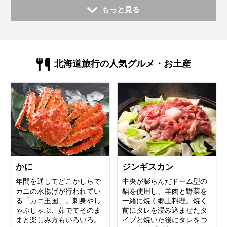
もっと見る
北海道旅行の人気グルメ・お土産
かに
ジンギスカン
年間を通してどこかしらで
中央が膨らんだドーム型の
カニの水揚げが行われてい
鍋を使用し、羊肉と野菜を
る「カニ王国」。刺身やし
一緒に焼く郷土料理。焼く
ゃぶしゃぶ、茹でてそのま
前にタレを浸み込ませたタ
まと楽しみ方もいろいろ。
イプと焼いた後にタレをつ