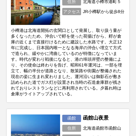
住所
北海道小樽市港町５
アクセス
JR小樽駅から徒歩8分
小樽港は北海道開拓の玄関口として発展し、取り扱う量が
多くなったため、沖合いで艀を使った荷揚げから、艀が倉
庫の近くまで直接行けるために建設した水路です。大正12
年に完成し、日本国内唯一となる海岸の沖合い埋立て方式
で造られ、緩やかに湾曲しているのが特徴になっていま
す。時代が変わり戦後になると、港の埠頭岸壁の整備によ
り、その使命は終わりを告げ、昭和61年運河は、一部を埋
立て、幅の半分が道路となり、散策路や街園が整備された
現在の姿に生まれ変わりました。運河沿いは御影石が敷き
詰められた道でガス灯が設置され当時の石造倉庫群が残さ
れておりレストランなどに再利用されている。夕暮れ時は
倉庫がライトアップされている。
函館山夜景
函館
住所
北海道函館市函館山