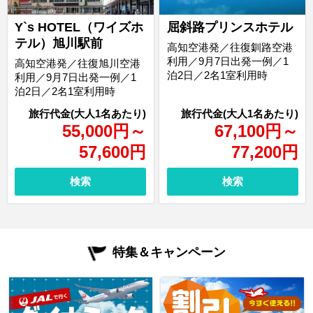
Y`s HOTEL（ワイズホ
屈斜路プリンスホテル
テル）旭川駅前
高知空港発／往復釧路空港
利用／9月7日出発一例／1
高知空港発／往復旭川空港
泊2日／2名1室利用時
利用／9月7日出発一例／1
泊2日／2名1室利用時
55,000
円
～
67,100
円
～
57,600
円
77,200
円
検索
検索
特集＆キャンペーン