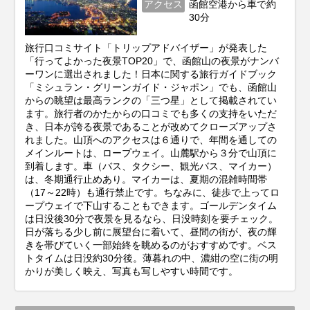
アクセス
函館空港から車で約
30分
旅行口コミサイト「トリップアドバイザー」が発表した
「行ってよかった夜景TOP20」で、函館山の夜景がナンバ
ーワンに選出されました！日本に関する旅行ガイドブック
「ミシュラン・グリーンガイド・ジャポン」でも、函館山
からの眺望は最高ランクの「三つ星」として掲載されてい
ます。旅行者のかたからの口コミでも多くの支持をいただ
き、日本が誇る夜景であることが改めてクローズアップさ
れました。山頂へのアクセスは６通りで、年間を通しての
メインルートは、ロープウェイ。山麓駅から３分で山頂に
到着します。車（バス、タクシー、観光バス、マイカー）
は、冬期通行止めあり。マイカーは、夏期の混雑時間帯
（17～22時）も通行禁止です。ちなみに、徒歩で上ってロ
ープウェイで下山することもできます。ゴールデンタイム
は日没後30分で夜景を見るなら、日没時刻を要チェック。
日が落ちる少し前に展望台に着いて、昼間の街が、夜の輝
きを帯びていく一部始終を眺めるのがおすすめです。ベス
トタイムは日没約30分後。薄暮れの中、濃紺の空に街の明
かりが美しく映え、写真も写しやすい時間です。