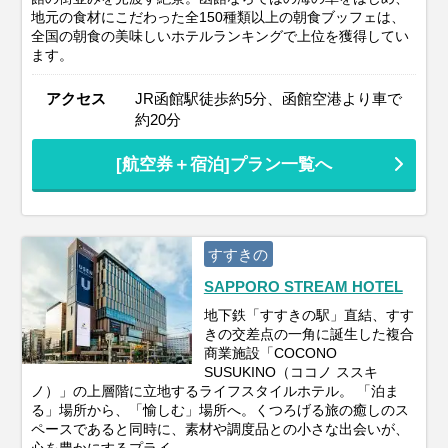
地元の食材にこだわった全150種類以上の朝食ブッフェは、
全国の朝食の美味しいホテルランキングで上位を獲得してい
ます。
アクセス
JR函館駅徒歩約5分、函館空港より車で
約20分
[航空券＋宿泊]プラン一覧へ
すすきの
SAPPORO STREAM HOTEL
地下鉄「すすきの駅」直結、すす
きの交差点の一角に誕生した複合
商業施設「COCONO
SUSUKINO（ココノ ススキ
ノ）」の上層階に立地するライフスタイルホテル。 「泊ま
る」場所から、「愉しむ」場所へ。くつろげる旅の癒しのス
ペースであると同時に、素材や調度品との小さな出会いが、
心を豊かにするプライ…