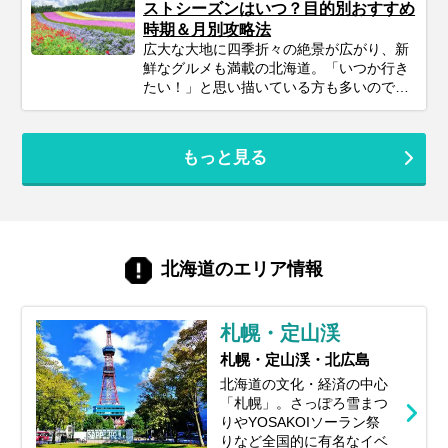
ストシーズンはいつ？目的別おすすめ
事では、忙しいあなたのために、2泊3日の
時期＆月別攻略法
北海道旅行を最大限に楽しむための計画の
広大な大地に四季折々の絶景が広がり、新
立て方から、エリア別の魅力、旅を充実さ
鮮なグルメも満載の北海道。「いつか行き
せるための秘訣まで、ぎゅっと凝縮してお
たい！」と思い描いている方も多いのでは
届けします。あなただけの特別な北海道旅
ないでしょうか。でも、いざ計画するとな
行を実現するためのヒントを見つけて、最
ると「北海道旅行って、どの時期が一番楽
高の思い出を作りに出かけましょう！
しめるの？」「自分のやりたいことに合う
もっと見る
シーズンはいつ？」と迷ってしまいますよ
ね。北海道は訪れる季節によって、気候は
もちろん、見られる景色や体験できるこ
と、そして旬の味覚もがらりと変わりま
す。あなたの「北海道でこんな旅がした
い！」という想いを叶えるためには、ベス
北海道のエリア情報
トシーズン選びがとても重要。この記事で
は、あなたの目的にぴったりな旅行時期か
ら、春夏秋冬それぞれの魅力、お得に旅す
札幌・定山渓
るコツまで、北海道旅行を120%楽しむた
めの情報をお届けします！
札幌・定山渓・北広島
北海道の文化・経済の中心
「札幌」。さっぽろ雪まつ
りやYOSAKOIソーラン祭
りなど全国的に有名なイベ