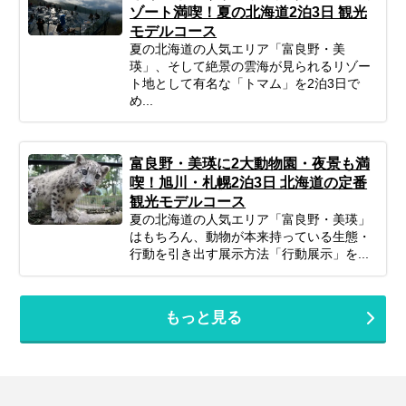
ゾート満喫！夏の北海道2泊3日 観光
モデルコース
夏の北海道の人気エリア「富良野・美
瑛」、そして絶景の雲海が見られるリゾー
ト地として有名な「トマム」を2泊3日で
め...
富良野・美瑛に2大動物園・夜景も満
喫！旭川・札幌2泊3日 北海道の定番
観光モデルコース
夏の北海道の人気エリア「富良野・美瑛」
はもちろん、動物が本来持っている生態・
行動を引き出す展示方法「行動展示」を...
もっと見る