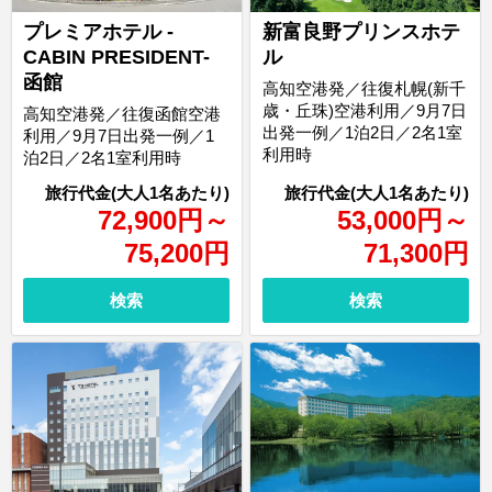
プレミアホテル -
新富良野プリンスホテ
CABIN PRESIDENT-
ル
函館
高知空港発／往復札幌(新千
歳・丘珠)空港利用／9月7日
高知空港発／往復函館空港
出発一例／1泊2日／2名1室
利用／9月7日出発一例／1
利用時
泊2日／2名1室利用時
72,900
円
～
53,000
円
～
75,200
円
71,300
円
検索
検索