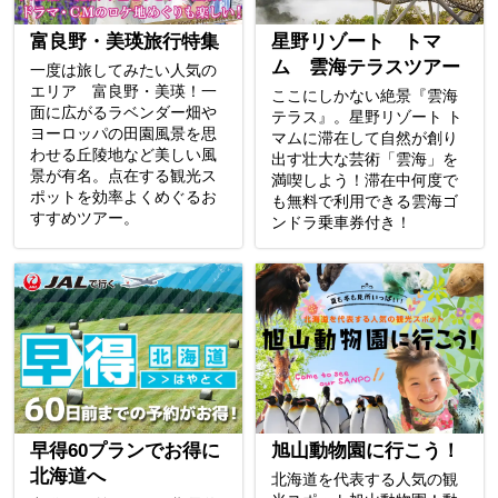
富良野・美瑛旅行特集
星野リゾート トマ
ム 雲海テラスツアー
一度は旅してみたい人気の
エリア 富良野・美瑛！一
ここにしかない絶景『雲海
面に広がるラベンダー畑や
テラス』。星野リゾート ト
ヨーロッパの田園風景を思
マムに滞在して自然が創り
わせる丘陵地など美しい風
出す壮大な芸術「雲海」を
景が有名。点在する観光ス
満喫しよう！滞在中何度で
ポットを効率よくめぐるお
も無料で利用できる雲海ゴ
すすめツアー。
ンドラ乗車券付き！
早得60プランでお得に
旭山動物園に行こう！
北海道へ
北海道を代表する人気の観