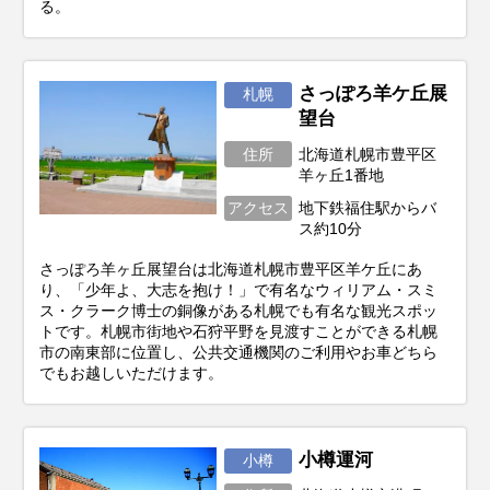
る。
さっぽろ羊ケ丘展
札幌
望台
住所
北海道札幌市豊平区
羊ヶ丘1番地
アクセス
地下鉄福住駅からバ
ス約10分
さっぽろ羊ヶ丘展望台は北海道札幌市豊平区羊ケ丘にあ
り、「少年よ、大志を抱け！」で有名なウィリアム・スミ
ス・クラーク博士の銅像がある札幌でも有名な観光スポッ
トです。札幌市街地や石狩平野を見渡すことができる札幌
市の南東部に位置し、公共交通機関のご利用やお車どちら
でもお越しいただけます。
小樽運河
小樽