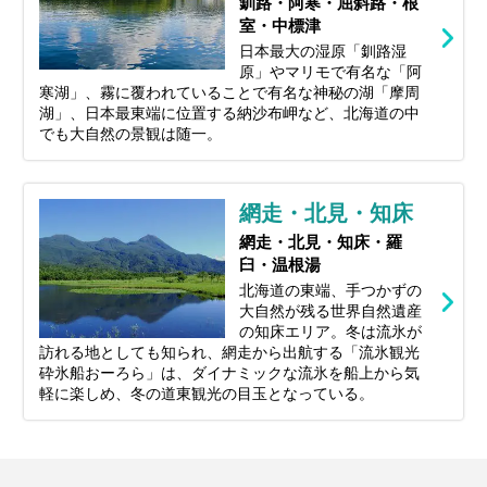
釧路・阿寒・屈斜路・根
室・中標津
日本最大の湿原「釧路湿
原」やマリモで有名な「阿
寒湖」、霧に覆われていることで有名な神秘の湖「摩周
湖」、日本最東端に位置する納沙布岬など、北海道の中
でも大自然の景観は随一。
網走・北見・知床
網走・北見・知床・羅
臼・温根湯
北海道の東端、手つかずの
大自然が残る世界自然遺産
の知床エリア。冬は流氷が
訪れる地としても知られ、網走から出航する「流氷観光
砕氷船おーろら」は、ダイナミックな流氷を船上から気
軽に楽しめ、冬の道東観光の目玉となっている。