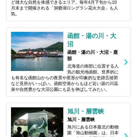
ど雄大な自然を体感できるエリア。毎年4月下旬から10
月末まで開催される「洞爺湖ロングラン花火大会」も人
気。
函館・湯の川・大
沼
函館・湯の川・大沼・鹿
部
北海道の南部に位置する人
気の観光地函館。世界的に
も有名な函館山からの夜景や星形が印象的な史跡五稜郭
など見所がいっぱい。函館空港からもほど近い湯の川温
泉や自然豊かな大沼公園にも足を伸ばしてみたい。
旭川・層雲峡
旭川・層雲峡
旭川にある日本最北の動物
園「旭山動物園」は、日本