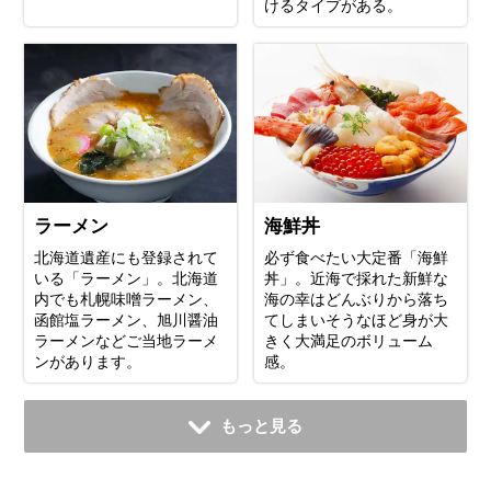
けるタイプがある。
ラーメン
海鮮丼
北海道遺産にも登録されて
必ず食べたい大定番「海鮮
いる「ラーメン」。北海道
丼」。近海で採れた新鮮な
内でも札幌味噌ラーメン、
海の幸はどんぶりから落ち
函館塩ラーメン、旭川醤油
てしまいそうなほど身が大
ラーメンなどご当地ラーメ
きく大満足のボリューム
ンがあります。
感。
もっと見る