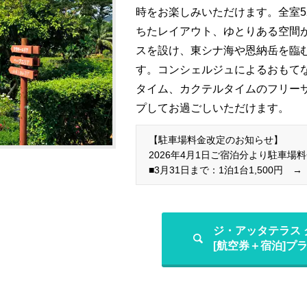
時をお楽しみいただけます。全室5
ちたレイアウト、ゆとりある空間
スを設け、東シナ海や恩納岳を臨
す。コンシェルジュによるおもて
タイム、カクテルタイムのフリー
プしてお過ごしいただけます。
【駐車場料金改定のお知らせ】
2026年4月1日ご宿泊分より駐車
■3月31日まで：1泊1台1,500円 →
ジ・アッタテラス
[航空券＋宿泊]プ