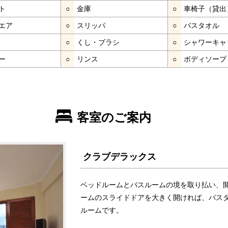
ト
○
金庫
○
車椅子（貸出
エア
○
スリッパ
○
バスタオル
○
くし・ブラシ
○
シャワーキャ
ー
○
リンス
○
ボディソープ
客室のご案内
クラブデラックス
ベッドルームとバスルームの境を取り払い、
ームのスライドドアを大きく開ければ、バス
ルームです。