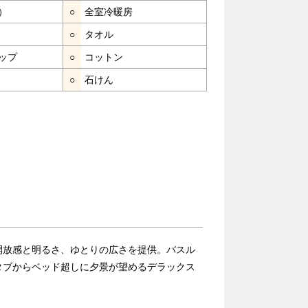
）
○
全室冷暖房
○
タオル
ップ
○
コットン
○
石けん
開放感と明るさ、ゆとりの広さを提供。バスル
タブからベッド超しに夕景が望めるデラックス