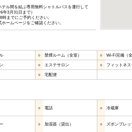
ホテル間を結ぶ専用無料シャトルバスを運行して
26年3月31日まで）
18時までにご予約ください。
式ホームページをご確認ください。
ル
○
禁煙ルーム（全室）
○
Wi-Fi完備（
ン
○
エステサロン
○
フィットネス
○
宅配便
○
電話
○
冷蔵庫
ー
○
加湿器（貸出）
○
ズボンプレッ