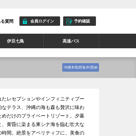
ある質問
会員ログイン
予約確認
伊豆七島
高速バス
沖縄本島西海岸/恩納
れたレセプションやインフィニティプー
的なテラス、沖縄の海も森も贅沢に味わ
ためだけのプライベートリゾート。夕暮
と、黄昏に染まる東シナ海を臨む壮大な
の時間。絶景をアペリティフに、美食の