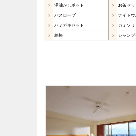
○
湯沸かしポット
○
お茶セッ
○
バスローブ
○
ナイトウ
○
ハミガキセット
○
カミソリ
○
綿棒
○
シャンプ