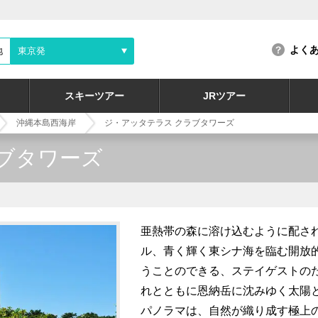
よく
地
東京発
スキーツアー
JRツアー
沖縄本島西海岸
ジ・アッタテラス クラブタワーズ
ブタワーズ
亜熱帯の森に溶け込むように配さ
ル、青く輝く東シナ海を臨む開放
うことのできる、ステイゲストの
れとともに恩納岳に沈みゆく太陽
パノラマは、自然が織り成す極上