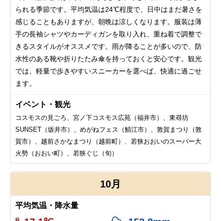
られる季節です。平均気温は24℃程度で、日中はまだ暑さを
感じることもありますが、朝晩は涼しくなります。服装は薄
手の長袖シャツやカーディガンを取り入れ、重ね着で調整で
きるスタイルがオススメです。雨が降ることが多いので、防
水性のある靴や折りたたみ傘を持っておくと安心です。観光
では、軽量で歩きやすいスニーカーを選べば、快適に過ごせ
ます。
イベント・観光
コスモスの見ごろ、宮ノ下コスモス広苑（福井市）、東尋坊
SUNSET（坂井市）、めがねフェス（鯖江市）、敦賀まつり（敦
賀市）、越前さかなまつり（越前町）、若狭おおいのスーパー大
火勢（おおい町）、若狭ぐじ（旬）
10月
平均気温・降水量