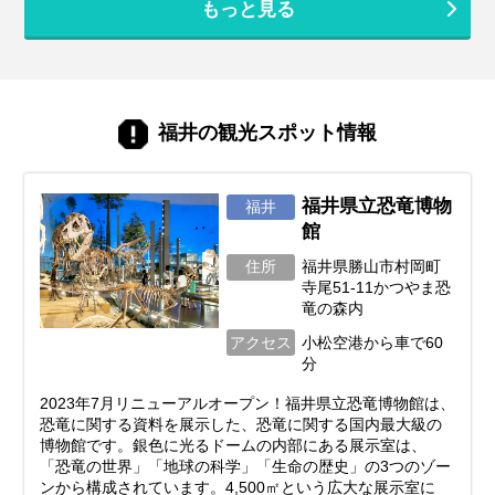
もっと見る
福井の観光スポット情報
福井県立恐竜博物
福井
館
住所
福井県勝山市村岡町
寺尾51-11かつやま恐
竜の森内
アクセス
小松空港から車で60
分
2023年7月リニューアルオープン！福井県立恐竜博物館は、
恐竜に関する資料を展示した、恐竜に関する国内最大級の
博物館です。銀色に光るドームの内部にある展示室は、
「恐竜の世界」「地球の科学」「生命の歴史」の3つのゾー
ンから構成されています。4,500㎡という広大な展示室に