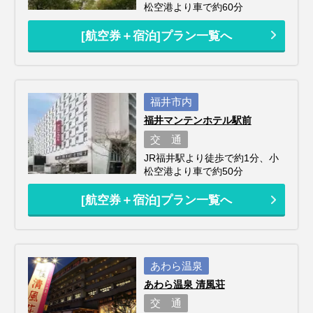
松空港より車で約60分
[航空券＋宿泊]プラン一覧へ
福井市内
福井マンテンホテル駅前
交 通
JR福井駅より徒歩で約1分、小
松空港より車で約50分
[航空券＋宿泊]プラン一覧へ
あわら温泉
あわら温泉 清風荘
交 通