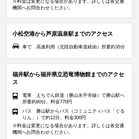
※料金は変更になる場合があります。詳しくは各交通
手袋を携帯しておくと安心です。秋の北陸地方ならではの美
ミネーションや伝統的な年末行事を楽しむためには、温かさ
して、寒さに負けず快適に過ごしましょう。
して楽しめます。
は、動きやすい服装で出かけましょう。
歩く場合は、クッション性のあるスニーカーを履いて足元も
す。さらに、屋外観光の際は荷物が濡れないように防水バッ
ーカーを選んで、長時間の散策でも快適に過ごせます。夜は
機関へお問合わせください。
イベント・観光
しい庭園や茶屋街を訪れる際には、季節感を意識したスタイ
と動きやすさを兼ね備えた服装がポイントです。
快適に。
グも用意しておくと安心です。
花火大会などのイベントが多いので、軽めの羽織ものを用意
イベント・観光
イベント・観光
イベント・観光
桜の見ごろ、ふくい桜まつり（福井市）、丸岡城桜まつり（坂井
リングで旅行をさらに楽しみましょう。
しておくと良いでしょう。
イベント・観光
イベント・観光
イベント・観光
市）、竹田の里しだれ桜まつり（坂井市）、あわら温泉春まつり
雪景色、ウィンタースポーツシーズン、イルミネーションシーズ
雪景色、ウィンタースポーツシーズン、梅の見ごろ、三方五湖 梅
梅の見ごろ、越前おおのひな祭り（大野市）、三方五湖 梅まつり
イベント・観光
イベント・観光
（あわら市）、花換まつり（敦賀市）
ン、越前水仙の見ごろ、水仙まつり（各地）、越前万歳 初舞（越
まつり（若狭町）、勝山左義長まつり（勝山市）、越前おおの冬
（若狭町）、お水送り（小浜市）、越前朝市・かに感謝祭（越前
イルミネーションシーズン、越前水仙の見ごろ、水仙まつり（各
ツツジの見ごろ、さばえつつじまつり（鯖江市）、三国祭（坂井
アジサイの見ごろ、ユリの見ごろ、菖蒲の見ごろ、ハスの見ご
小松空港から芦原温泉駅までのアクセス
前市）、タケフナイフビレッジ「初打」（越前市）、夷子大黒綱
物語（大野市）、ズワイガニ（漁期）、水ガニ（2/19～解禁）、
町）、つるが街波祭（敦賀市）、六呂師ランタンナイト（大野
地）、敦賀港イルミネーション ミライエ（敦賀市）、永平寺除夜
市）、越前漆器まつり（鯖江市）、越前陶芸まつり（越前町）、
ろ、足羽山のアジサイ（福井市）、ゆりの里公園 ゆりフェスタ
紅葉シーズン、越前かにまつり（越前町）、三国湊カニまつり
海水浴シーズン、ひまわりの見ごろ、池上ひまわりパーク（坂井
車で 高速利用（北陸自動車道経由）所要約35分
引き（敦賀市）、勝山 年の市（勝山市）、日向の水中綱引き（美
若狭ふぐ（旬）
市）、ズワイガニ（～3/20まで漁期）、水ガニ（～3/20まで漁
の鐘＆ライトアップ（永平寺町）、ズワイガニ（漁期）、セイコ
あじまの万葉まつり（越前市）、若狭・三方五湖ツーデーマーチ
（坂井市）、あわら北潟湖畔花菖蒲まつり（あわら市）、花はす
（坂井市）、RENEW（鯖江市・越前市・越前町）、ズワイガニ
市）、みやがわひまわり畑（小浜市）、越前みなと大花火（越前
浜町）、ズワイガニ（漁期）、若狭ふぐ（旬）
期）
ガニ（～12/31まで漁期）、越前がれい（旬）、若狭ふぐ（旬）、
（若狭町）
公園 はすまつり（南越前町）、福井梅（旬）
（11/6～解禁）、セイコガニ（11/6～解禁）、越前がれい
町）、あさひまつり（越前町）、河野夏まつり（南越前町）、金
上庄里芋（旬）
（旬）、若狭ぐじ（旬）、若狭ふぐ（旬）、上庄里芋（旬）
津まつり（あわら市）、越前うに（旬）
福井駅から福井県立恐竜博物館までのアクセ
ス
電車 えちでん鉄道（勝山永平寺線）で勝山駅へ
所要約60分、料金770円
バス 勝山駅からバス（コミュニティバス「ぐる
りん」）で約12分、料金300円
※料金は変更になる場合があります。詳しくは各交通
機関へお問合わせください。