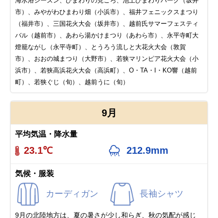
海水浴シーズン、ひまわりの見ごろ、池上ひまわりパーク（坂井
市）、みやがわひまわり畑（小浜市）、福井フェニックスまつり
（福井市）、三国花火大会（坂井市）、越前氏サマーフェスティ
バル（越前市）、あわら湯かけまつり（あわら市）、永平寺町大
燈籠ながし（永平寺町）、とうろう流しと大花火大会（敦賀
市）、おおの城まつり（大野市）、若狭マリンピア花火大会（小
浜市）、若狭高浜花火大会（高浜町）、O・TA・I・KO響（越前
町）、若狭ぐじ（旬）、越前うに（旬）
9月
平均気温・降水量
23.1℃
212.9mm
気候・服装
カーディガン
長袖シャツ
9月の北陸地方は、夏の暑さが少し和らぎ、秋の気配が感じ