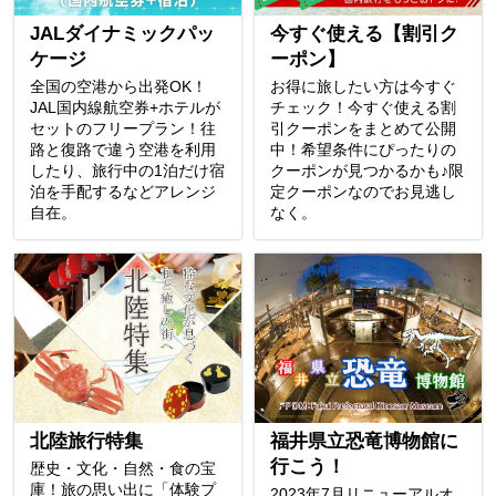
JALダイナミックパッ
今すぐ使える【割引ク
ケージ
ーポン】
全国の空港から出発OK！
お得に旅したい方は今すぐ
JAL国内線航空券+ホテルが
チェック！今すぐ使える割
セットのフリープラン！往
引クーポンをまとめて公開
路と復路で違う空港を利用
中！希望条件にぴったりの
したり、旅行中の1泊だけ宿
クーポンが見つかるかも♪限
泊を手配するなどアレンジ
定クーポンなのでお見逃し
自在。
なく。
北陸旅行特集
福井県立恐竜博物館に
行こう！
歴史・文化・自然・食の宝
庫！旅の思い出に「体験プ
2023年7月リニューアルオ