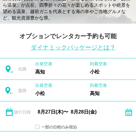
ら温泉」が点在。四季折々の花々が楽しめるスポットや絶景を
望める温泉、越前ガニを代表とする海の幸やご当地グルメな
ど、観光資源豊かな県。
オプションでレンタカー予約も可能
ダイナミックパッケージとは？
出発空港
到着空港
往路
高知
小松
出発空港
到着空港
復路
小松
高知
旅行日程
一部の日程のみ宿泊