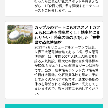
行ったら訪れたい観光スポットを押さえな
がら、1泊2日で福井県を満喫するモデルコ
ースをご紹介します。...
カップルのデートにもオススメ！カフ
ェもお土産も恐竜尽くし！効率的にま
わりたい！恐竜の卵の形をした「福井
県立恐竜博物館」
2023年7月リニューアルオープンで話題。
世界三大恐竜博物館である「福井県立恐竜
博物館」は、年間800万人以上の来場者を
誇る人気施設。巨大な本物の全身骨格標本
が50体も展示された恐竜世界ゾーンは圧巻
です。当然、駐車場もチケット売り場も繁
忙日は大混雑。化石発掘体験も早めに予約
しておくのがおすすめです。週末や長期の
休みを希望される場合は早めに完売してし
まいますので、数ヶ月前に予約してくださ
い。...