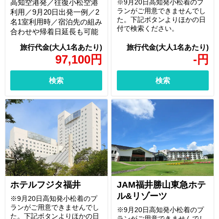
高知空港発／往復小松空港
※9月20日高知発小松着のプ
ランがご用意できませんでし
利用／9月20日出発一例／2
た。下記ボタンよりほかの日
名1室利用時／宿泊先の組み
付で検索ください。
合わせや帰着日延長も可能
97,100
円
-
円
検索
検索
ホテルフジタ福井
JAM福井勝山東急ホテ
ル&リゾーツ
※9月20日高知発小松着のプ
ランがご用意できませんでし
※9月20日高知発小松着のプ
た。下記ボタンよりほかの日
ランがご用意できませんでし