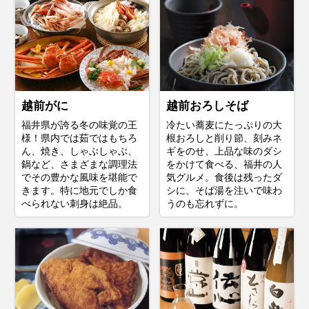
越前がに
越前おろしそば
福井県が誇る冬の味覚の王
冷たい蕎麦にたっぷりの大
様！県内では茹ではもちろ
根おろしと削り節、刻みネ
ん、焼き、しゃぶしゃぶ、
ギをのせ、上品な味のダシ
鍋など、さまざまな調理法
をかけて食べる、福井の人
でその豊かな風味を堪能で
気グルメ。食後は残ったダ
きます。特に地元でしか食
シに、そば湯を注いで味わ
べられない刺身は絶品。
うのも忘れずに。