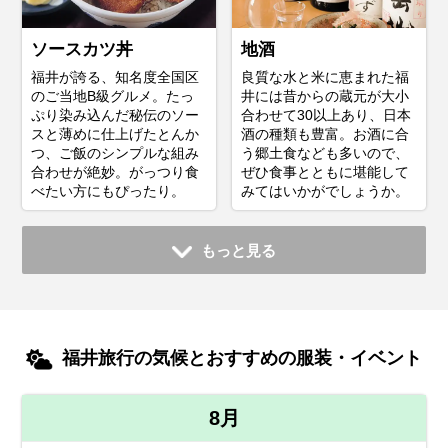
ソースカツ丼
地酒
福井が誇る、知名度全国区
良質な水と米に恵まれた福
のご当地B級グルメ。たっ
井には昔からの蔵元が大小
ぷり染み込んだ秘伝のソー
合わせて30以上あり、日本
スと薄めに仕上げたとんか
酒の種類も豊富。お酒に合
つ、ご飯のシンプルな組み
う郷土食なども多いので、
合わせが絶妙。がっつり食
ぜひ食事とともに堪能して
べたい方にもぴったり。
みてはいかがでしょうか。
もっと見る
福井旅行の気候とおすすめの服装・イベント
8月