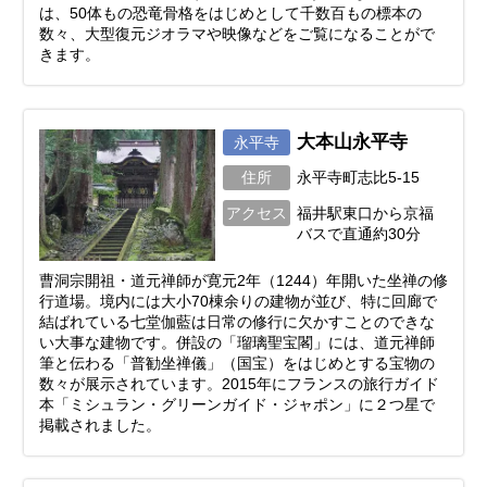
は、50体もの恐竜骨格をはじめとして千数百もの標本の
数々、大型復元ジオラマや映像などをご覧になることがで
きます。
大本山永平寺
永平寺
住所
永平寺町志比5-15
アクセス
福井駅東口から京福
バスで直通約30分
曹洞宗開祖・道元禅師が寛元2年（1244）年開いた坐禅の修
行道場。境内には大小70棟余りの建物が並び、特に回廊で
結ばれている七堂伽藍は日常の修行に欠かすことのできな
い大事な建物です。併設の「瑠璃聖宝閣」には、道元禅師
筆と伝わる「普勧坐禅儀」（国宝）をはじめとする宝物の
数々が展示されています。2015年にフランスの旅行ガイド
本「ミシュラン・グリーンガイド・ジャポン」に２つ星で
掲載されました。