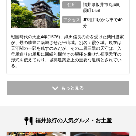
住所
福井県坂井市丸岡町
霞町1-59
アクセス
JR福井駅から車で40
分
戦国時代の天正4年(1576)、織田信長の命を受けた柴田勝家
が、甥の勝豊に築城させた平山城。別名：霞ケ城。現在は
天守閣の一郭を残すのみだが、その二層三階の天守は、入
母屋造りの屋形に回縁勾欄付きの望楼を乗せた初期天守の
形式を伝えており、城郭建築史上の重要な遺構とされてい
る。
もっと見る
福井旅行の人気グルメ・お土産