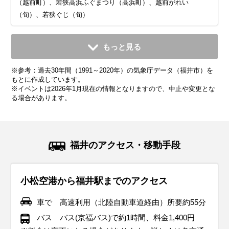
（越前町）、若狭高浜ふぐまつり（高浜町）、越前がれい
（旬）、若狭ぐじ（旬）
11月
12月
1月
2月
3月
4月
5月
6月
7月
もっと見る
平均気温・降水量
平均気温・降水量
平均気温・降水量
平均気温・降水量
平均気温・降水量
平均気温・降水量
平均気温・降水量
平均気温・降水量
平均気温・降水量
※参考：過去30年間（1991～2020年）の気象庁データ（福井市）を
11.3℃
5.9℃
3.2℃
3.7℃
7.2℃
12.8℃
18.1℃
22.0℃
26.1℃
196.1mm
304.0mm
284.9mm
167.7mm
160.7mm
137.2mm
139.1mm
152.8mm
239.8mm
もとに作成しています。
※イベントは2026年1月現在の情報となりますので、中止や変更とな
る場合があります。
気候・服装
気候・服装
気候・服装
気候・服装
気候・服装
気候・服装
気候・服装
気候・服装
気候・服装
スプリング
ダウン
ダウン
ダウン
コート
コート
コート
コート
コート
パーカー
長袖シャツ
半袖シャツ
ジャケット
ジャケット
ジャケット
カーディガン
レインコート
ワンピース
コート
ジャケット
ジャケット
ジャケット
11月の北陸地方は紅葉が見頃を迎え、秋らしい景色が広がる
12月の北陸地方は冬本番。平均気温は6℃前後で、最低気温
1月の北陸地方は寒さが厳しい季節です。平均気温は約4℃
2月の北陸地方は平均気温は4℃程度ですが、雪が多いので防
3月の北陸地方は冬から春への移り変わりを感じる季節。平
4月の北陸地方は春本番！桜が咲き誇り、暖かい日が増える
5月の北陸地方は春から初夏への移り変わりを感じる季節で
6月の北陸地方は梅雨入りし、雨の日が多くなります。平均
7月の北陸地方は夏本番！平均気温は25℃〜30℃とかなり暑
福井のアクセス・移動手段
季節です。平均気温は12℃前後で、昼間は穏やかですが、朝
が0℃に近づく日もあります。厚手のコートやダウンジャケッ
で、最低気温が0℃を下回ることも。さらに、北陸特有の「湿
水対策は必須です。厚手のアウターに加えて、防水性の高い
均気温は7℃前後と少し暖かくなりますが、朝晩はまだ肌寒さ
季節です。平均気温は12℃前後で、薄手のジャケットやスプ
す。平均気温は18℃前後で、日中は20℃を超える暖かい日も
気温は22℃前後で、湿度も高め。服装は通気性が良く、速乾
く、湿度も高くて蒸し暑い日が続きます。服装は通気性の良
晩は冷え込むことが多くなります。ウール素材のコートや厚
トを着て、しっかり防寒対策をしましょう。インナーにはヒ
った雪」が降りやすい時期でもあります。服装は防寒重視
ブーツで足元をしっかり守りましょう。インナーはヒートテ
が残ります。服装は薄手のダウンジャケットや中綿コートが
リングコートが活躍します。インナーには薄手のセーターや
あります。薄手のジャケットやカーディガンがちょうど良
性のある素材を選ぶのがおすすめです。半袖シャツや薄手の
いTシャツやショートパンツで軽装が基本です。紫外線対策
小松空港から福井駅までのアクセス
手のジャケットがぴったりで、インナーにはセーターやター
ートテックやフリース素材を取り入れると、寒い日でも快適
で、厚手のコートやダウンジャケットが必須。足元には防水
ックや厚手のセーターでしっかり保温を。北陸地方は風が強
おすすめ。インナーには厚手のセーターや長袖シャツを着
長袖シャツを合わせて、朝晩の寒さ対策にカーディガンを持
く、朝晩の涼しさには軽く羽織れるアイテムが便利です。半
パンツを基本に、必要に応じて軽めのジャケットを羽織ると
として、帽子やサングラス、日焼け止めをしっかり使いまし
トルネックを合わせて体をしっかり温めましょう。足元には
に過ごせます。手袋やマフラー、帽子などの防寒小物も忘れ
性のある滑りにくいソールのブーツがおすすめです。インナ
い日も多いので、風を通しにくい素材のコートを選ぶとさら
て、日中はカーディガンなどで調整できると便利です。ま
ち歩くと安心です。観光でたくさん歩くことを考えて、履き
袖シャツや薄手のパンツを取り入れた軽やかなコーデで、観
便利です。雨対策として、防水性のあるジャケットやレイン
ょう。ただし、冷房が効いた屋内や公共交通機関では寒く感
車で 高速利用（北陸自動車道経由）所要約55分
ブーツを選んで、寒さから守りながら観光中も快適に過ごせ
ずに準備してください。降雪がある場合には、防水性の高い
ーにはヒートテックやフリース素材を取り入れて、しっかり
に快適です。屋外観光では重ね着で体温調整しやすい服装が
た、雨が降る日が多いので、防水性のある靴や折りたたみ傘
心地の良いスニーカーがおすすめ。雨が降る日もあるので、
光も快適に楽しめます。晴れた日が多いですが、急な雨に備
コートを持参すると安心。靴は防水加工されたスニーカーや
じることがあるので、薄手のカーディガンやストールを持ち
バス バス(京福バス)で約1時間、料金1,400円
ます。観光地では冷えを感じることもあるので、ストールや
ブーツと滑りにくいソールを選ぶことが大切です。冬のイル
重ね着を。手袋、マフラー、帽子などの小物も忘れずに準備
おすすめ。雪道で滑らないアイテムがあれば、街歩きも安心
を持っておくと安心。春の訪れを楽しめる庭園や街歩きに
防水性のある靴や傘を準備しておくと快適に過ごせます。
えて折りたたみ傘を持っておくと安心です。観光でたくさん
レインシューズを選ぶと、雨の日でも快適に観光を楽しめま
歩くと便利です。足元には通気性の良いサンダルや軽量スニ