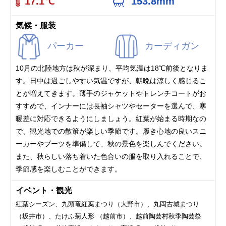
17.1℃
153.8mm
気候・服装
パーカー
カーディガン
10月の北陸地方は秋が深まり、平均気温は18℃前後となりま
す。日中は過ごしやすい気温ですが、朝晩は涼しく感じるこ
とが増えてきます。薄手のジャケットやトレンチコートがお
すすめで、インナーには長袖シャツやセーターを選んで、寒
暖差に対応できるようにしましょう。紅葉が始まる時期なの
で、観光地での散策が楽しい季節です。履き心地の良いスニ
ーカーやブーツを準備して、秋の景色を楽しんでください。
また、秋らしい落ち着いた色合いの服を取り入れることで、
季節感を楽しむことができます。
イベント・観光
紅葉シーズン、九頭竜紅葉まつり（大野市）、丸岡古城まつり
（坂井市）、たけふ菊人形 （越前市）、越前陶芸村秋季陶芸祭