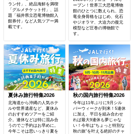
ラン付」、絶品海鮮を満喫
ープン！世界三大恐竜博物
「グルメチケット付」、話
館のひとつに数えられ、恐
題「福井県立恐竜博物館入
竜全身骨格をはじめ、化石
館券付」など人気ツアー満
やジオラマ、大迫力の復元
載です。
模型など圧巻の博物館で
す。
夏休み旅行特集2026
秋の国内旅行特集2026
北海道から沖縄の人気ホテ
今年は11年ぶりに9月シル
ルや世界遺産など、夏休み
バーウィークが到来！5連休
のおすすめツアーをご紹
に加え、平日を組み合わせ
介。連休などは特に混み合
れば最大9連休も夢じゃな
うのでご予約はお早めに。
い！今年は“ちょっと特別な
今年こそは思いっきり夏を
秋の旅”を叶える絶好のチャ