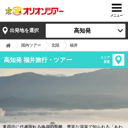
メニュー
高知発
出発地を選択
国内ツアー
北陸
福井
エリア
高知発 福井旅行・ツアー
変更
東尋坊に代表される海岸の景勝、豊富な源泉で知られる「あわ