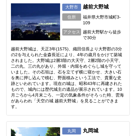
越前大野城
大野市
住所
福井県大野市城町3-
109
アクセス
越前大野駅から徒歩
で30分
越前大野城は、天正3年(1575)、織田信長より大野郡の3分
の2を与えられた金森長近により、4年の歳月をかけて築城
されました。大野城は2層3階の大天守、2層2階の小天守、
二の丸、三の丸があり、外堀・内堀をめぐらし城を守って
いました。その石垣は、石を立てず横に寝かせ、大きい石
を奥に押し込んで積む、野面積みという工法で、貴重な史
跡といわれています。現在の城は、昭和43年に再建された
もので、城内には歴代城主の遺品が展示されています。10
月ごろから4月末ごろ、一定の気象条件がそろった時、雲海
があらわれ「天空の城 越前大野城」を見ることができま
す。
丸岡城
丸岡