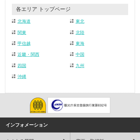
各エリア トップページ
北海道
東北
関東
北陸
甲信越
東海
近畿・関西
中国
四国
九州
沖縄
インフォメーション