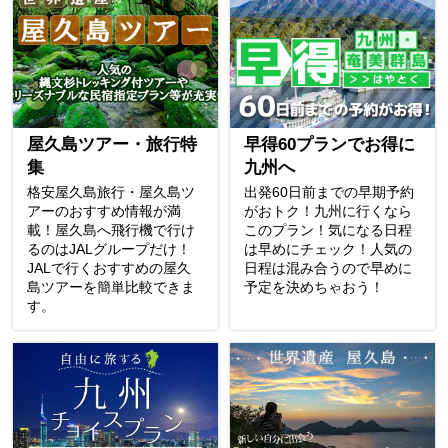
屋久島ツアー・旅行特
早得60プランでお得に
集
九州へ
格安屋久島旅行・屋久島ツ
出発60日前までの早期予約
アーのおすすめ情報が満
がおトク！九州に行くなら
載！屋久島へ飛行機で行け
このプラン！気になる日程
るのはJALグループだけ！
は早めにチェック！人気の
JALで行くおすすめの屋久
日程は混み合うので早めに
島ツアーを簡単比較できま
予定を決めちゃおう！
す。