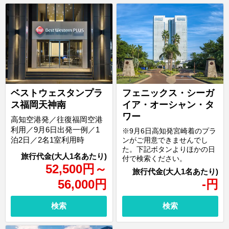
ベストウェスタンプラ
フェニックス・シーガ
ス福岡天神南
イア・オーシャン・タ
ワー
高知空港発／往復福岡空港
利用／9月6日出発一例／1
※9月6日高知発宮崎着のプラ
泊2日／2名1室利用時
ンがご用意できませんでし
た。下記ボタンよりほかの日
付で検索ください。
52,500
円
～
56,000
円
-
円
検索
検索