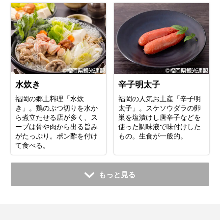
水炊き
辛子明太子
福岡の郷土料理「水炊
福岡の人気お土産「辛子明
き」。鶏のぶつ切りを水か
太子」。スケソウダラの卵
ら煮立たせる店が多く、ス
巣を塩漬けし唐辛子などを
ープは骨や肉から出る旨み
使った調味液で味付けした
がたっぷり。ポン酢を付け
もの。生食が一般的。
て食べる。
もっと見る