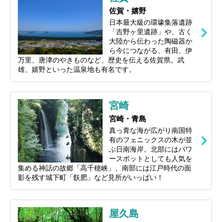
佐賀・嬉野
日本最大級の環壕集落遺跡
「吉野ヶ里遺跡」や、古く
大陸から伝わった陶磁器か
ら今につながる、有田、伊
万里、唐津のやきものなど、歴史を伝える佐賀県。武
雄、嬉野といった温泉地も有名です。
宮崎
宮崎・青島
真っ青な海が広がり南国特
有のフェニックスの木が並
ぶ日南海岸。北部にはパワ
ースポットとしても人気を
集める神話の故郷「高千穂峡」、南部には江戸時代の面
影を残す城下町「飫肥」など見所がいっぱい！
屋久島