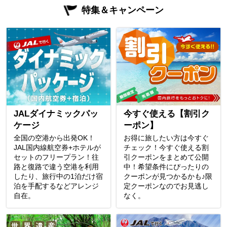
特集＆キャンペーン
JALダイナミックパッ
今すぐ使える【割引ク
ケージ
ーポン】
全国の空港から出発OK！
お得に旅したい方は今すぐ
JAL国内線航空券+ホテルが
チェック！今すぐ使える割
セットのフリープラン！往
引クーポンをまとめて公開
路と復路で違う空港を利用
中！希望条件にぴったりの
したり、旅行中の1泊だけ宿
クーポンが見つかるかも♪限
泊を手配するなどアレンジ
定クーポンなのでお見逃し
自在。
なく。