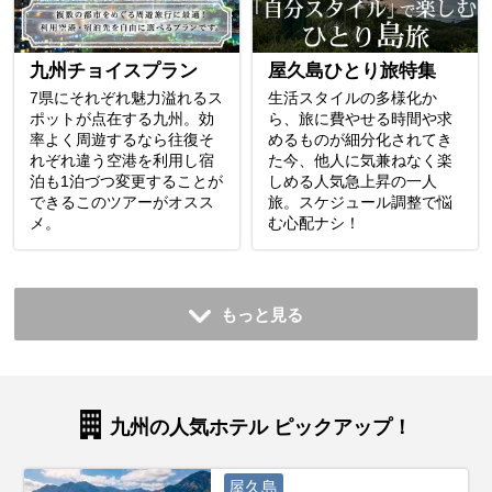
九州チョイスプラン
屋久島ひとり旅特集
7県にそれぞれ魅力溢れるス
生活スタイルの多様化か
ポットが点在する九州。効
ら、旅に費やせる時間や求
率よく周遊するなら往復そ
めるものが細分化されてき
れぞれ違う空港を利用し宿
た今、他人に気兼ねなく楽
泊も1泊づつ変更することが
しめる人気急上昇の一人
できるこのツアーがオスス
旅。スケジュール調整で悩
メ。
む心配ナシ！
もっと見る
九州の人気ホテル ピックアップ！
屋久島