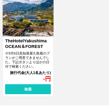
TheHotelYakushima
OCEAN＆FOREST
※9月6日高知発屋久島着のプ
ランがご用意できませんでし
た。下記ボタンよりほかの日
付で検索ください。
-
円
検索