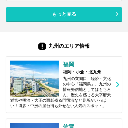
っともおすすめしたい旅先が『福岡』で
す。 空港から市街地まで地下鉄でわずか5
もっと見る
分という抜群のアクセスを誇り、洗練され
た都市の楽しみと、息をのむような自然の
絶景、そして日本屈指のグルメがコンパク
トに凝縮されています。 この記事では、プ
ロのツアーコーディネーターが、2026年の
最新トレンドから地元で愛され続ける定番
九州のエリア情報
スポットまで、福岡の魅力を存分に味わえ
る観光地を一つずつ厳選してご紹介しま
す。あなたの旅を彩るヒントが、きっとこ
福岡
こに見つかります。
福岡・小倉・北九州
九州の玄関口、経済・文化
の中心「福岡県」。九州の
情報発信地としてはもちろ
ん、歴史を感じる大宰府天
満宮や明治・大正の面影残る門司港など見所がいっぱ
い！博多・中洲の屋台街も外せない人気のスポット。
佐賀