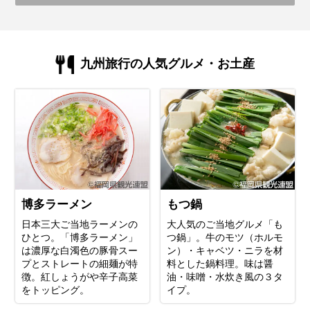
九州旅行の人気グルメ・お土産
博多ラーメン
もつ鍋
日本三大ご当地ラーメンの
大人気のご当地グルメ「も
ひとつ。「博多ラーメン」
つ鍋」。牛のモツ（ホルモ
は濃厚な白濁色の豚骨スー
ン）・キャベツ・ニラを材
プとストレートの細麺が特
料とした鍋料理。味は醤
徴。紅しょうがや辛子高菜
油・味噌・水炊き風の３タ
をトッピング。
イプ。