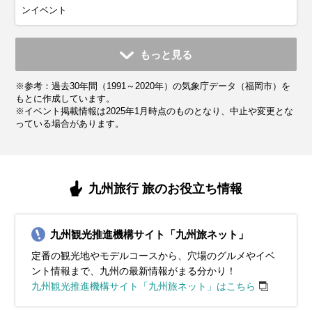
ンイベント
11月
12月
1月
2月
3月
4月
5月
6月
7月
もっと見る
平均気温・降水量
平均気温・降水量
平均気温・降水量
平均気温・降水量
平均気温・降水量
平均気温・降水量
平均気温・降水量
平均気温・降水量
平均気温・降水量
※参考：過去30年間（1991～2020年）の気象庁データ（福岡市）を
14.2℃
9.1℃
6.9℃
7.8℃
10.8℃
15.4℃
19.9℃
23.3℃
27.4℃
91.4mm
67.5mm
74.4mm
69.8mm
103.7mm
118.2mm
133.7mm
249.6mm
299.1mm
もとに作成しています。
※イベント掲載情報は2025年1月時点のものとなり、中止や変更とな
っている場合があります。
気候・服装
気候・服装
気候・服装
気候・服装
気候・服装
気候・服装
気候・服装
気候・服装
気候・服装
スプリング
ダウン
ダウン
ダウン
ニット
コート
コート
コート
コート
カーディガン
カーディガン
ニット
半袖シャツ
ジャケット
ジャケット
ジャケット
長袖シャツ
ワンピース
ジャケット
ジャケット
ジャケット
コート
11月の九州地方は秋が深まり、紅葉が美しい観光シーズンと
12月の九州地方は冬の寒さが本格化し、平均気温は約9℃、
1月の九州地方は冬の真っ只中で、平均気温は約7℃、最低気
2月の九州地方も冬らしい寒さが続きますが、少しずつ日差
3月の九州地方は春の訪れを感じる季節で、平均気温は10℃
4月の九州地方は春本番で、桜が満開となる絶好の観光シー
5月の九州地方は初夏の爽やかな気候で、観光にも最適な季
6月の九州地方は梅雨の時期に入り、雨の日が多くなりま
7月の九州地方は本格的な夏の暑さが始まり、平均気温は
九州旅行 旅のお役立ち情報
なります。平均気温は約14℃で、日中は穏やかで過ごしやす
最低気温が5℃以下になる日もあります。厚手のコートやダウ
温は0℃近くまで下がる日もあります。厚手のコートやダウン
しが感じられる日も増えてきます。平均気温は約8℃で、寒暖
前後です。寒暖差が残るため、薄手のダウンジャケットやト
ズンです。平均気温は15℃程度で、日中は過ごしやすい陽気
節です。平均気温は20℃前後で、日中は25℃近くまで上がる
す。平均気温は24℃前後で、湿度が高く蒸し暑さを感じる日
30℃近くまで上がります。湿度も高いため、服装は軽くて通
いですが、朝晩は冷え込む日が増えます。服装には厚手のカ
ンジャケットで寒さを防ぎましょう。インナーにはヒートテ
ジャケットを必ず用意し、防寒対策をしっかり行いましょ
差が大きいため、重ね着ができる服装がおすすめです。ダウ
レンチコートを活用すると便利です。インナーには長袖シャ
が続きますが、朝晩は涼しさを感じることもあります。この
暖かい日もあります。服装には薄手のカーディガンや軽いジ
もあります。服装には通気性が良い薄手のシャツやブラウ
気性の良いTシャツやリネン素材の服を選び、涼しさを重視
九州観光推進機構サイト「九州旅ネット」
ーディガンや軽めのコートを用意し、寒さをしのぐ工夫が必
ックやフリース素材を取り入れてしっかり防寒対策をしてく
う。インナーにはヒートテックやフリース素材の服を取り入
ンジャケットや厚手のコートを基本に、セーターや長袖シャ
ツや薄手のセーターを選び、重ね着で調整できる服装が適し
時期の服装には、薄手のジャケットやカーディガンが適して
ャケットを選び、日中は半袖シャツや軽めのパンツ、スカー
ス、軽めのパンツを選び、湿気対策として速乾性のある素材
してください。ショートパンツやスカートで快適なスタイル
定番の観光地やモデルコースから、穴場のグルメやイベ
要です。インナーにはセーターやタートルネックを選び、暖
ださい。マフラーや手袋、ニット帽などの防寒小物を活用
れて、体を暖かく保つことが大切です。また、手袋やマフラ
ツをインナーに選びましょう。冷え込みが厳しい朝晩には、
ています。日中は暖かく感じる日も多いので、軽めのカーデ
います。インナーには長袖シャツやブラウスを合わせ、重ね
トで快適に過ごせます。ただし、朝晩は涼しく感じることが
を活用するのがおすすめです。また、防水性の高いレインジ
を楽しむのがおすすめです。日中の強い日差しを避けるため
ント情報まで、九州の最新情報がまる分かり！
かさを確保しましょう。足元には防寒性のあるスニーカーや
し、冷たい風から体を守る工夫が重要です。観光地ではクリ
ー、ニット帽で寒さを和らげましょう。足元は防寒性の高い
手袋やマフラーを着用して防寒対策を強化してください。観
ィガンを持ち歩くと安心です。九州地方では桜が咲き始める
着で気温に合わせた調整を心がけましょう。観光地では歩き
あるため、脱ぎ着しやすい服装がおすすめです。また、紫外
ャケットや折りたたみ傘を必ず持参してください。靴は防水
に、帽子やサングラス、日焼け止めをしっかりと活用しまし
九州観光推進機構サイト「九州旅ネット」はこちら
ショートブーツがおすすめです。また、ストールや手袋を携
スマスイルミネーションや年末のイベントが多く開催される
ブーツや滑りにくいソールのスニーカーを選ぶと快適です。
光中に暖かい飲み物を携帯するなど、快適に過ごす工夫も重
観光地もあり、明るい色の服装で春らしい装いを楽しむこと
やすいスニーカーを履くと快適です。また、突然の雨に備え
線対策として帽子や日焼け止めを携帯すると安心です。観光
加工されたスニーカーやレインシューズを選ぶことで、雨の
ょう。冷房対策に薄手のカーディガンやストールを持参しま
帯して、紅葉狩りや夜間観光にも快適に過ごせる準備をしま
ため、長時間歩く場合にも快適な防寒靴を選びましょう。寒
九州地方の都市部では風が強い日もあるため、風を通しにく
要です。九州地方市内の観光には歩きやすいスニーカーがお
ができます。動きやすさと季節感を意識して、快適な旅を演
て折りたたみ傘を持参しましょう。春の九州地方を満喫する
名所を巡る際は、動きやすいスニーカーやサンダルを履い
日でも快適に観光を楽しめます。梅雨でも快適に九州地方観
しょう。水分補給をこまめに行いながら、夏の九州地方を快