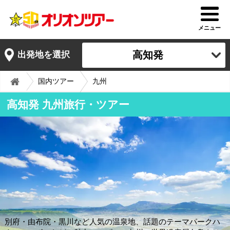
メニュー
高知発
出発地を選択
国内ツアー
九州
高知発 九州旅行・ツアー
別府・由布院・黒川など人気の温泉地、話題のテーマパークハ