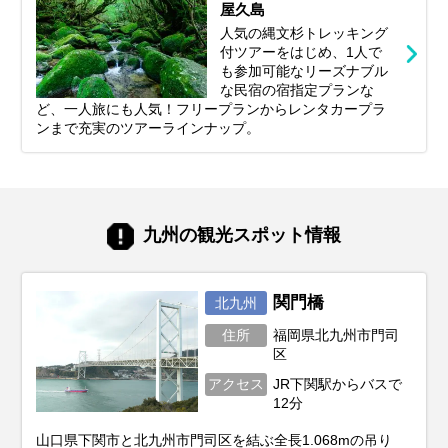
屋久島
人気の縄文杉トレッキング
付ツアーをはじめ、1人で
も参加可能なリーズナブル
な民宿の宿指定プランな
ど、一人旅にも人気！フリープランからレンタカープラ
ンまで充実のツアーラインナップ。
九州の観光スポット情報
関門橋
北九州
住所
福岡県北九州市門司
区
アクセス
JR下関駅からバスで
12分
山口県下関市と北九州市門司区を結ぶ全長1.068mの吊り