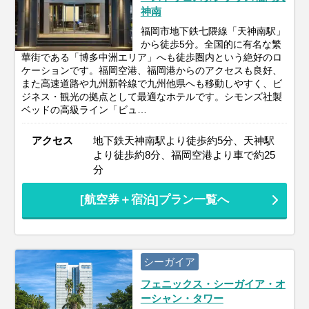
神南
福岡市地下鉄七隈線「天神南駅」
から徒歩5分。全国的に有名な繁
華街である「博多中洲エリア」へも徒歩圏内という絶好のロ
ケーションです。福岡空港、福岡港からのアクセスも良好、
また高速道路や九州新幹線で九州他県へも移動しやすく、ビ
ジネス・観光の拠点として最適なホテルです。シモンズ社製
ベッドの高級ライン「ビュ…
アクセス
地下鉄天神南駅より徒歩約5分、天神駅
より徒歩約8分、福岡空港より車で約25
分
[航空券＋宿泊]プラン一覧へ
シーガイア
フェニックス・シーガイア・オ
ーシャン・タワー