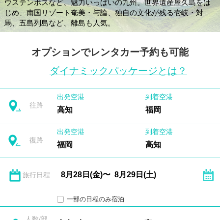
ウステンボスなど、魅力いっぱいの九州。世界遺産屋久島をは
じめ、南国リゾート奄美・与論、独自の文化が残る壱岐・対
馬、五島列島など、離島も人気。
オプションでレンタカー予約も可能
ダイナミックパッケージとは？
出発空港
到着空港
往路
高知
福岡
出発空港
到着空港
復路
福岡
高知
旅行日程
一部の日程のみ宿泊
人数/部