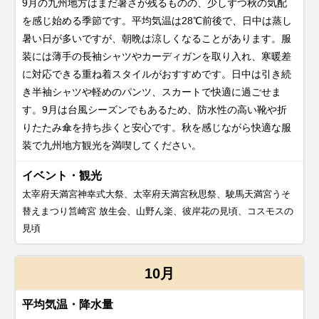
9月の九州地方はまだ暑さが残るものの、少しずつ秋の気配
を感じ始める季節です。平均気温は28℃前後で、日中は蒸し
暑い日が多いですが、朝晩は涼しくなることがあります。服
装には薄手の長袖シャツやカーディガンを取り入れ、寒暖差
に対応できる重ね着スタイルがおすすめです。日中は引き続
き半袖シャツや軽めのパンツ、スカートで快適に過ごせま
す。9月は台風シーズンでもあるため、防水性の高い靴や折
りたたみ傘を持ち歩くと安心です。秋を感じながら快適な服
装で九州地方観光を満喫してください。
イベント・観光
太宰府天満宮神幸式大祭、太宰府天満宮秋思祭、駛馬天満宮うそ
替えまつり筥崎宮 放生会、山野ん楽、彼岸花の見頃、コスモスの
見頃
10月
平均気温・降水量