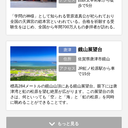
歩で5分
「学問の神様」として知られる菅原道真公が祀られており
全国の天満宮の総本宮といわれている。合格を祈願する受
験生をはじめ、全国から年間700万人もの参拝者が訪れる。
鏡山展望台
唐津
住所
佐賀県唐津市鏡山
アクセス
JR虹ノ松原駅から車
で15分
標高284メートルの鏡山山頂にある鏡山展望台。眼下には唐
津湾と虹の松原を望む絶景が広がります。この展望台の良
さは、何といっても「空」と「海」と「虹の松原」を同時
に眺めることができることです。
もっと見る