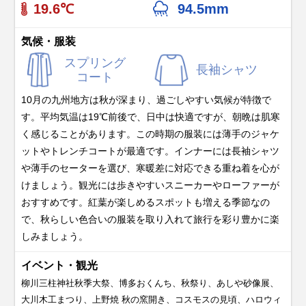
19.6℃
94.5mm
気候・服装
スプリング
長袖シャツ
コート
10月の九州地方は秋が深まり、過ごしやすい気候が特徴で
す。平均気温は19℃前後で、日中は快適ですが、朝晩は肌寒
く感じることがあります。この時期の服装には薄手のジャケ
ットやトレンチコートが最適です。インナーには長袖シャツ
や薄手のセーターを選び、寒暖差に対応できる重ね着を心が
けましょう。観光には歩きやすいスニーカーやローファーが
おすすめです。紅葉が楽しめるスポットも増える季節なの
で、秋らしい色合いの服装を取り入れて旅行を彩り豊かに楽
しみましょう。
イベント・観光
柳川三柱神社秋季大祭、博多おくんち、秋祭り、あしや砂像展、
大川木工まつり、上野焼 秋の窯開き、コスモスの見頃、ハロウィ