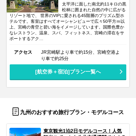
太平洋に面した南北約11キロの黒
松林に囲まれた自然の中に広がる
リゾート地で、 世界のVIPに愛される45階層のプリズム型ホ
テルです。客室はすべてオーシャンビューで広々50平方ｍ以
上、宮崎の青空と碧い海をイメージしています。国際色豊か
なレストラン、温泉、スパ、フィットネス、宮崎の滞在をサ
ポートするアク…
アクセス
JR宮崎駅より車で約15分、宮崎空港よ
り車で約25分
[航空券＋宿泊]プラン一覧へ
九州のおすすめ旅行プラン・モデルコース
東京観光1泊2日モデルコース！人気