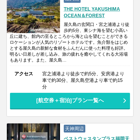
THE HOTEL YAKUSHIMA
OCEAN＆FOREST
屋久島の玄関口・宮之浦港より徒
歩約5分、東シナ海を望む小高い
丘に建ち、館内の至るところから海と山を望むことができる
ロケーションが人気のリゾートホテルです。魚介類をはじめ
とする屋久島の新鮮な食材をふんだんに使った料理も好評。
明るい日差しが差し込み、旅の疲れを癒やしてくれる大浴場
もあります。また、屋久島…
アクセス
宮之浦港より徒歩で約5分、安房港より
車で約30分、屋久島空港より車で約15
分
[航空券＋宿泊]プラン一覧へ
天神周辺
ベストウェスタンプラス福岡天