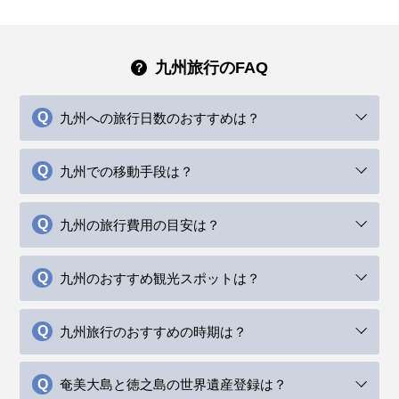
しょう。秋の景色を満喫しながら、季節感を取り入れたスタ
さ対策をしっかり整えて、冬の九州地方を思いきり楽しんで
いアウターを選ぶと安心です。
すすめです。
出しましょう。
ために、季節感を取り入れた明るい服装で出かけましょう。
て、九州地方の自然や文化を存分に楽しんでください。
光を楽しむため、動きやすい雨対策の服装を心がけましょ
適に旅してください。
イリッシュな服装で九州地方を楽しんでください。
ください。
う。
イベント・観光
イベント・観光
イベント・観光
イベント・観光
イベント・観光
イベント・観光
九州旅行のFAQ
イベント・観光
イベント・観光
イベント・観光
十日恵比須祭り、大善寺玉垂宮 鬼夜、玉取祭、太宰府天満宮 鬼
柳川雛祭り さげもんめぐり、赤間宿まつり、八女ぼんぼりまつ
柳川雛祭り さげもんめぐり、柳川流鏑馬、八女ぼんぼりまつり、
柳川雛祭り さげもんめぐり、藤まつり（各地）、太宰府天満宮更
博多どんたく港まつり、風治八幡宮 川渡り神幸祭、糸田祇園山
博多祇園山笠、太宰府天満宮七夕祭、小倉祇園太鼓、北九州市の
すべ神事、スノーアクティビティシーズン、イルミネーションシ
り、スノーアクティビティシーズン、節分祭（各地）、梅の見
スノーアクティビティシーズン、梅の見頃、日本酒蔵びらき（各
衣祭、桜まつり（各地）、いちご狩り、日本酒蔵びらき（各地）
笠、風鈴祭り（各地）、こいのぼりスポット（各地）、新茶イベ
戸畑祇園大山笠、夏越祭（各地）、花火大会（各地）、海水浴シ
太宰府天満宮更衣祭、あしや砂像展、白秋祭水上パレード、炭坑
太宰府天満宮年越の大祓、大山祇神社のおしろい祭り、スノーア
太宰府天満宮夏越の大祓、白糸の滝開き、高良大社川渡祭、太宰
九州への旅行日数のおすすめは？
ーズン、いちご狩り、
頃、日本酒蔵びらき（各地）、いちご狩り
地）、桜まつり（各地）、いちご狩り
ント、藤の見頃、あじさいの見頃、
ーズン、ひまわりの見頃、風鈴祭り（各地）
節まつり、イルミネーションシーズン、紅葉シーズン、クリスマ
クティビティシーズン、イルミネーションシーズン、いちご狩
府天満宮 花菖蒲の見頃、あじさいの見頃、風鈴祭り（各地）、ホ
スイベント
り、紅葉シーズン、クリスマスイベント
タルまつり（各地）
九州での移動手段は？
九州の旅行費用の目安は？
九州のおすすめ観光スポットは？
九州旅行のおすすめの時期は？
奄美大島と徳之島の世界遺産登録は？