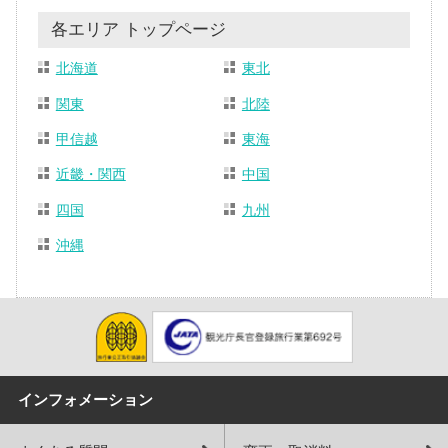
各エリア トップページ
北海道
東北
関東
北陸
甲信越
東海
近畿・関西
中国
四国
九州
沖縄
インフォメーション