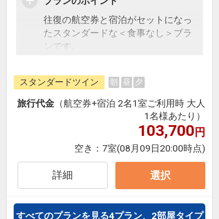
プランのポイント
往復の航空券と宿泊がセットになっ
たスタンダードな＜食事なし＞プラ
ンです。
フライトと宿泊を自由に組み合わせ
できるダイナミックパッケージだか
スタンダードツイン
朝
昼
夕
ら、一都市滞在はもちろん周遊旅行
にも最適！
旅行代金
（航空券+宿泊 2名1室ご利用時 大人
旅行期間中の1泊だけの宿泊や延
1名様あたり）
泊・飛び泊なども自由自在です。
103,700
円
フライトは、安心のJAL（または
空き：
7室
(08月09日20:00時点)
JALグループ）確約！フライトマイ
ル50%貯まります。
詳細
選択
オプションでレンタカーや現地交
通・体験プランなどの追加（同時予
約）が可能なプランもございます。
すべてのプランを見る
4プラン、2部屋タイプ