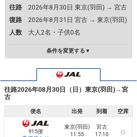
往路
2026年8月30日 東京(羽田) → 宮古
復路
2026年8月31日 宮古 → 東京(羽田)
人数
大人2名・子供0名
条件を変更する▼
往路
2026年08月30日（日）
東京(羽田)
→
宮
古
便名
出発
到着
空席
東京(羽田)
宮古
915便
11:55
17:10