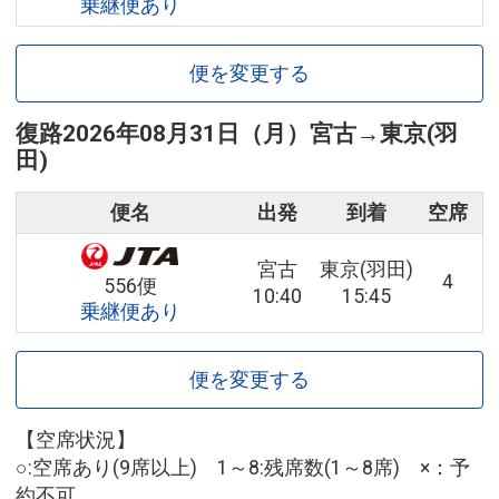
乗継便あり
便を変更する
復路
2026年08月31日（月）
宮古
→
東京(羽
田)
便名
出発
到着
空席
宮古
東京(羽田)
4
556便
10:40
15:45
乗継便あり
便を変更する
【空席状況】
○:空席あり(9席以上) 1～8:残席数(1～8席) ×：予
約不可