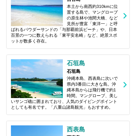
本土から南西約310kmに位
置する島で、マングローブ
の原生林や池間大橋、など
見所が豊富「東洋一」と呼
ばれるパウダーサンドの「与那覇前浜ビーチ」や、日本
百景の一つに数えられる「東平安名崎」など、絶景スポ
ットが数多く存在。
石垣島
石垣島
沖縄本島、西表島に次いで
県内3番目に大きな島。沖
縄本島からは飛行機で約1
時間。マングローブ、美し
いサンゴ礁に囲まれており、人気のダイビングポイント
としても有名です。「八重山諸島観光」もおすすめ。
西表島