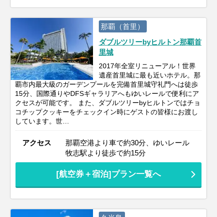
那覇（首里）
ダブルツリーbyヒルトン那覇首
里城
2017年全室リニューアル！世界
遺産首里城に最も近いホテル。那
覇市内最大級のガーデンプールを完備首里城守礼門へは徒歩
15分、国際通りやDFSギャラリアへもゆいレールで便利にア
クセスが可能です。 また、ダブルツリーbyヒルトンではチョ
コチップクッキーをチェックイン時にゲストの皆様にお渡し
しています。世…
アクセス
那覇空港より車で約30分、ゆいレール
牧志駅より徒歩で約15分
[航空券＋宿泊]プラン一覧へ