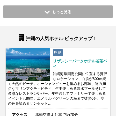
もっと見る
沖縄の人気ホテル ピックアップ！
恩納
リザンシーパークホテル谷茶ベ
イ
沖縄海岸国定公園に位置する贅沢
なロケーション、白浜が800ｍ続
く天然のビーチ。オーシャンビューを望めるお部屋、迫力満
点なマリンアクティビティ、年中楽しめる温水プールそして
多彩なレストランやバー、年中通してファミリーで楽しめる
イベントも開催。エメラルドグリーンの海まで徒歩0分、空
の色を染めるサンセット…
アクセス
那覇空港より車で約70分