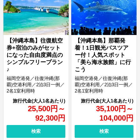
【沖縄本島】往復航空
【沖縄本島】那覇発
券+宿泊のみがセット
着！1日観光バスツア
になった自由度満点の
ー付！人気スポット
シンプルフリープラン
「美ら海水族館」に行
♪
こう
福岡空港発／往復沖縄(那
福岡空港発／往復沖縄(那
覇)空港利用／2泊3日一例／
覇)空港利用／2泊3日一例／
2名1室利用時
2名1室利用時
25,500
円
～
35,100
円
～
92,300
円
104,000
円
検索
検索