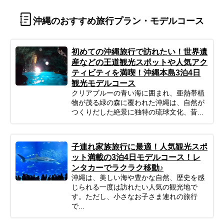
沖縄のおすすめ旅行プラン・モデルコース
初めての沖縄旅行で訪れたい！世界遺
産などの王道観光スポットや人気アク
ティビティを満喫！沖縄本島3泊4日
観光モデルコース
クリアブルーの青い海に囲まれ、亜熱帯植
物が茂る緑の森に覆われた沖縄は、自然が
つくりだした絶景に独特の琉球文化、昔...
子連れ家族旅行に最適！人気観光スポ
ット満載の3泊4日モデルコース！レ
ンタカーでラクラク移動♪
沖縄は、美しい海や豊かな自然、歴史を感
じられる一度は訪れたい人気の観光地で
す。ただし、小さなお子さま連れの旅行
で...