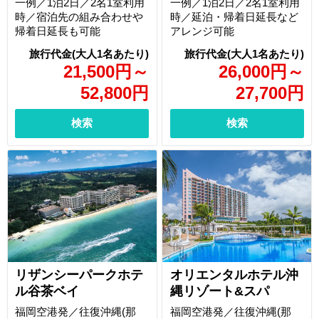
一例／1泊2日／2名1室利用
一例／1泊2日／2名1室利用
時／宿泊先の組み合わせや
時／延泊・帰着日延長など
帰着日延長も可能
アレンジ可能
21,500
円
～
26,000
円
～
52,800
円
27,700
円
検索
検索
オリエンタルホテル沖
リザンシーパークホテ
縄リゾート&スパ
ル谷茶ベイ
福岡空港発／往復沖縄(那
福岡空港発／往復沖縄(那