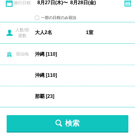
旅行日程
一部の日程のみ宿泊
人数/部
屋数
宿泊地
検索