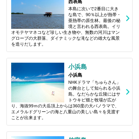
西表島
本島に次いで2番目に大き
な島で、90％以上が熱帯・
亜熱帯の原生林。最後の秘
境と言われる西表島。イリ
オモテヤマネコなど珍しい生き物や、無数の河川はマン
グローブの大群落、ダイナミックな滝などの雄大な風景
を造りだします。
小浜島
小浜島
NHKドラマ「ちゅらさん」
の舞台として知られる小浜
島。なだらかな丘陵にはサ
トウキビ畑と牧場が広が
り、海抜99ｍの大岳頂上からは360度の大パノラマで、
エメラルドグリーンの海と八重山の美しい島々を見渡す
ことが出来ます。