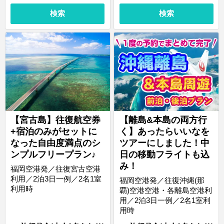
検索
検索
【宮古島】往復航空券
【離島&本島の両方行
+宿泊のみがセットに
く】あったらいいなを
なった自由度満点のシ
ツアーにしました！中
ンプルフリープラン♪
日の移動フライトも込
み！
福岡空港発／往復宮古空港
利用／2泊3日一例／2名1室
福岡空港発／往復沖縄(那
利用時
覇)空港空港・各離島空港利
用／2泊3日一例／2名1室利
用時