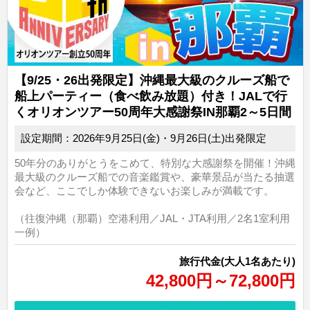
【9/25・26出発限定】沖縄最大級のクルーズ船で
船上パーティー（食べ飲み放題）付き！JALで行
くオリオンツアー50周年大感謝祭IN那覇2～5日間
設定期間：2026年9月25日(金)・9月26日(土)出発限定
50年分のありがとうをこめて、特別な大感謝祭を開催！沖縄
最大級のクルーズ船での音楽鑑賞や、豪華景品が当たる抽選
会など、ここでしか体験できないお楽しみが満載です。
（往復沖縄（那覇）空港利用／JAL・JTA利用／2名1室利用
一例）
旅行代金(大人1名あたり)
42,800円～72,800円