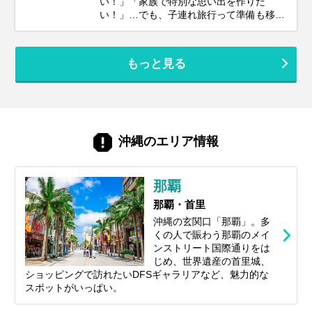
い！」「家族で特別な思い出を作りた
算感から、賢く費用を抑えるコツ、予算別
い！」…でも、子連れ旅行って準備も移動
のモデルプランまで、あなたの旅行計画に
も大変そう…なんて思っていませんか？大
役立つ情報をギュッとまとめてお届けしま
丈夫！ポイントを押さえてしっかり計画す
す！しっかり予算を把握して、最高の沖縄
れば、子連れ沖縄旅行は最高の体験になり
旅行を実現しましょう。
もっと見る
ます。 このガイドでは、子連れファミリー
が沖縄旅行を思いっきり楽しむための、計
画の立て方からおすすめスポット＆ホテ
ル、あると便利な持ち物、注意点まで、マ
マ・パパ目線で徹底解説！この記事を読ん
で、不安を解消し、笑顔あふれる家族旅行
沖縄のエリア情報
を実現しましょう♪
那覇
那覇・首里
沖縄の玄関口「那覇」。多
くの人で賑わう那覇のメイ
ンストリート国際通りをは
じめ、世界遺産の首里城、
ショッピングで訪れたいDFSギャラリアなど、魅力的な
スポットがいっぱい。