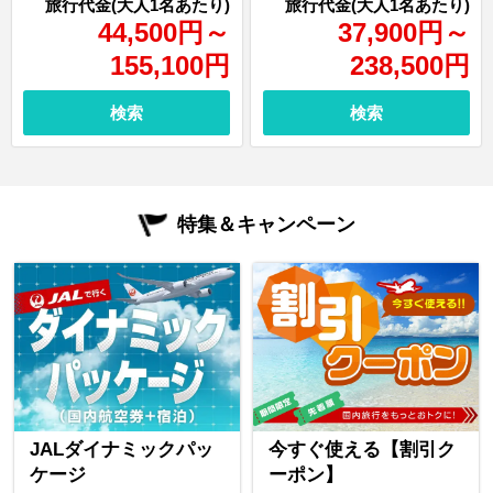
44,500
円
～
37,900
円
～
155,100
円
238,500
円
検索
検索
特集＆キャンペーン
JALダイナミックパッ
今すぐ使える【割引ク
ケージ
ーポン】