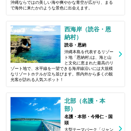
沖縄ならではの美しい海や爽やかな青空が広がり、まる
で海外に来たかのような景色に出会えます。
西海岸（読谷・恩
納村）
読谷・恩納
沖縄本島を代表するリゾー
ト地「恩納村｣は、海と山
と文化に恵まれた最高のリ
ゾート地で、水平線を一望できる海岸線沿いには大規模
なリゾートホテルが立ち並びます。県内外から多くの観
光客が訪れる人気スポット！
北部（名護・本
部）
名護・本部・今帰仁・国
頭
大型テーマパーク「ジャン