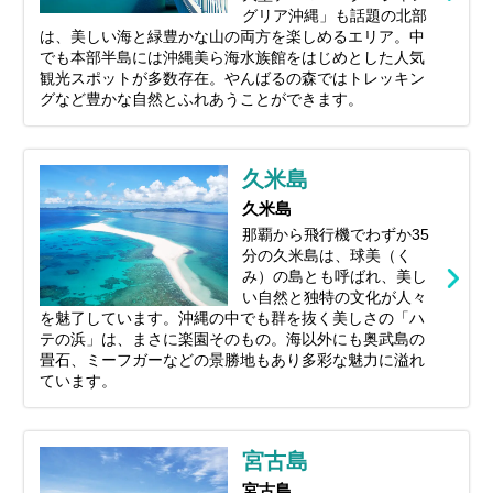
グリア沖縄」も話題の北部
は、美しい海と緑豊かな山の両方を楽しめるエリア。中
でも本部半島には沖縄美ら海水族館をはじめとした人気
観光スポットが多数存在。やんばるの森ではトレッキン
グなど豊かな自然とふれあうことができます。
久米島
久米島
那覇から飛行機でわずか35
分の久米島は、球美（く
み）の島とも呼ばれ、美し
い自然と独特の文化が人々
を魅了しています。沖縄の中でも群を抜く美しさの「ハ
テの浜」は、まさに楽園そのもの。海以外にも奥武島の
畳石、ミーフガーなどの景勝地もあり多彩な魅力に溢れ
ています。
宮古島
宮古島