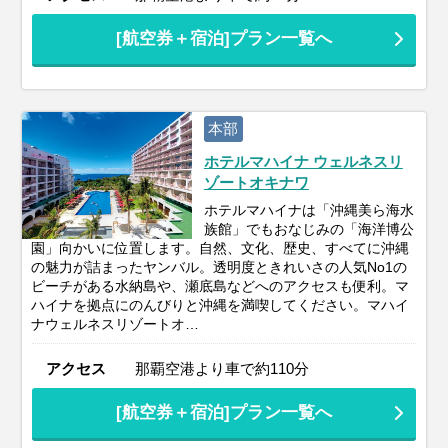
[航空券＋宿泊]プラン一覧へ
本部
ホテルマハイナ ウェルネスリ
ゾートオキナワ
ホテルマハイナは「沖縄美ら海水
族館」でもおなじみの「海洋博公
園」向かいに位置します。自然、文化、歴史、すべてに沖縄
の魅力が詰まったヤンバル。透明度ときれいさの人気No1の
ビーチがある水納島や、瀬底島などへのアクセスも便利。マ
ハイナを拠点にのんびりと沖縄を満喫してください。マハイ
ナウェルネスリゾートオ…
アクセス
那覇空港より車で約110分
[航空券＋宿泊]プラン一覧へ