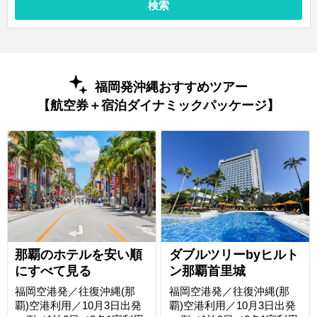
検索
福岡発沖縄おすすめツアー
【航空券＋宿泊ダイナミックパッケージ】
那覇のホテルを安い順
ダブルツリーbyヒルト
にすべて見る
ン那覇首里城
福岡空港発／往復沖縄(那
福岡空港発／往復沖縄(那
覇)空港利用／10月3日出発
覇)空港利用／10月3日出発