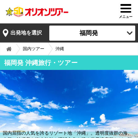
メニュー
福岡発
出発地を選択
国内ツアー
沖縄
福岡発 沖縄旅行・ツアー
国内屈指の人気を誇るリゾート地「沖縄」。透明度抜群の海、