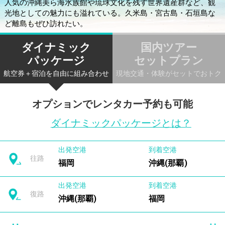
人気の沖縄美ら海水族館や琉球文化を残す世界遺産群など、観
光地としての魅力にも溢れている。久米島・宮古島・石垣島な
ど離島もぜひ訪れたい。
ダイナミック
国内ツアー
パッケージ
セットプラン
航空券＋宿泊を自由に組み合わせ
現地交通・体験がセットでおトク
オプションでレンタカー予約も可能
ダイナミックパッケージとは？
出発空港
到着空港
往路
福岡
沖縄(那覇)
出発空港
到着空港
復路
沖縄(那覇)
福岡