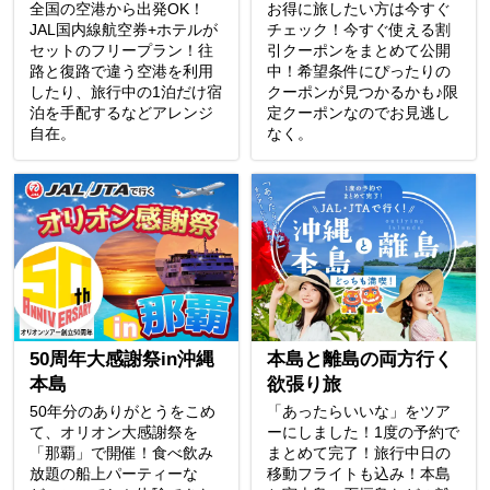
全国の空港から出発OK！
お得に旅したい方は今すぐ
JAL国内線航空券+ホテルが
チェック！今すぐ使える割
セットのフリープラン！往
引クーポンをまとめて公開
路と復路で違う空港を利用
中！希望条件にぴったりの
したり、旅行中の1泊だけ宿
クーポンが見つかるかも♪限
泊を手配するなどアレンジ
定クーポンなのでお見逃し
自在。
なく。
50周年大感謝祭in沖縄
本島と離島の両方行く
本島
欲張り旅
50年分のありがとうをこめ
「あったらいいな」をツア
て、オリオン大感謝祭を
ーにしました！1度の予約で
「那覇」で開催！食べ飲み
まとめて完了！旅行中日の
放題の船上パーティーな
移動フライトも込み！本島