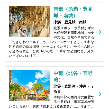
南部（糸満・豊見
城・南城）
糸満・豊見城・南城
絶景スポットや手付かずの
自然が残る南部地域。歴史
や文化、自然を体感できる
「おきなわワールド」や、パワースポットとして有名な
世界遺産の斎場御嶽（せーふぁうたき）、平和への願い
が込められた、ひめゆりの塔・平和祈念公園など、見所
いっぱいのエリア。
中部（北谷・宜野
湾）
北谷・宜野湾・沖縄・う
るま
本島中部の西海岸に位置す
る北谷町は、米軍基地が近
いこともあり、異国情緒あふれる街並みが広がります。