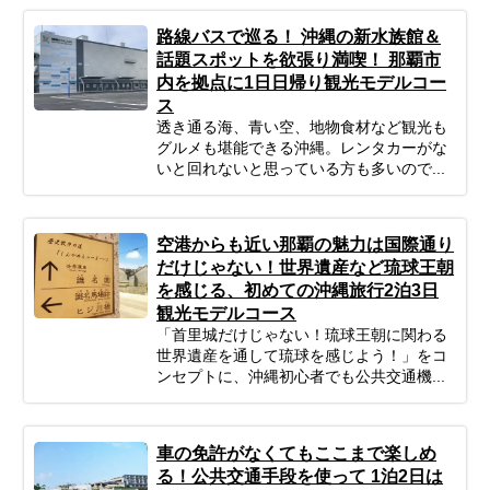
路線バスで巡る！ 沖縄の新水族館＆
話題スポットを欲張り満喫！ 那覇市
内を拠点に1日日帰り観光モデルコー
ス
透き通る海、青い空、地物食材など観光も
グルメも堪能できる沖縄。レンタカーがな
いと回れないと思っている方も多いので...
空港からも近い那覇の魅力は国際通り
だけじゃない！世界遺産など琉球王朝
を感じる、初めての沖縄旅行2泊3日
観光モデルコース
「首里城だけじゃない！琉球王朝に関わる
世界遺産を通して琉球を感じよう！」をコ
ンセプトに、沖縄初心者でも公共交通機...
車の免許がなくてもここまで楽しめ
る！公共交通手段を使って 1泊2日は