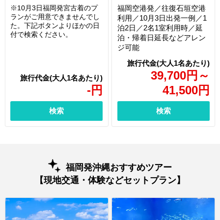
※10月3日福岡発宮古着のプ
福岡空港発／往復石垣空港
ランがご用意できませんでし
利用／10月3日出発一例／1
た。下記ボタンよりほかの日
泊2日／2名1室利用時／延
付で検索ください。
泊・帰着日延長などアレン
ジ可能
39,700
円
～
-
円
41,500
円
検索
検索
福岡発沖縄おすすめツアー
【現地交通・体験などセットプラン】