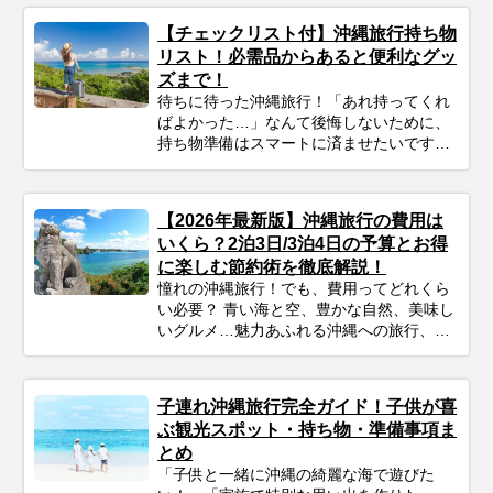
【チェックリスト付】沖縄旅行持ち物
リスト！必需品からあると便利なグッ
ズまで！
待ちに待った沖縄旅行！「あれ持ってくれ
ばよかった…」なんて後悔しないために、
持ち物準備はスマートに済ませたいですよ
ね。このガイドを読めば、必需品から便利
グッズまでしっかりチェックできます。忘
れ物ゼロで、身軽に、快適に！最高の沖縄
【2026年最新版】沖縄旅行の費用は
旅行をスタートさせるための準備を始めま
いくら？2泊3日/3泊4日の予算とお得
しょう♪
に楽しむ節約術を徹底解説！
憧れの沖縄旅行！でも、費用ってどれくら
い必要？ 青い海と空、豊かな自然、美味し
いグルメ…魅力あふれる沖縄への旅行、考
えただけでワクワクしますよね！忙しい毎
日を抜け出して、非日常を満喫したいと考
えている方も多いのではないでしょうか。
子連れ沖縄旅行完全ガイド！子供が喜
でも、気になるのが「実際いくらかかる
ぶ観光スポット・持ち物・準備事項ま
の？」という費用面。旅行費用は、時期や
とめ
日数、過ごし方によって大きく変わりま
「子供と一緒に沖縄の綺麗な海で遊びた
す。 この記事では、沖縄旅行のリアルな予