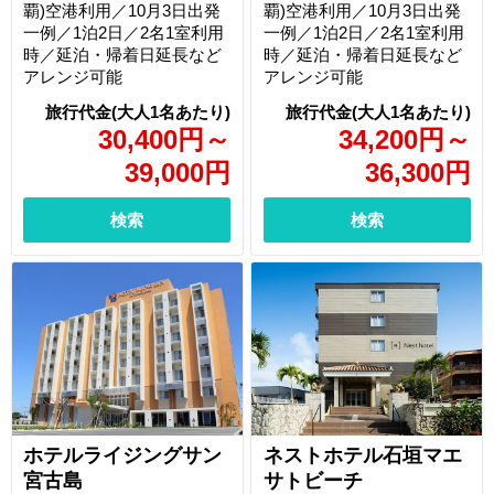
覇)空港利用／10月3日出発
覇)空港利用／10月3日出発
一例／1泊2日／2名1室利用
一例／1泊2日／2名1室利用
時／延泊・帰着日延長など
時／延泊・帰着日延長など
アレンジ可能
アレンジ可能
30,400
円
～
34,200
円
～
39,000
円
36,300
円
検索
検索
ホテルライジングサン
ネストホテル石垣マエ
宮古島
サトビーチ