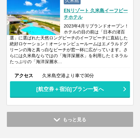
久米島
ENリゾート 久米島イーフビー
チホテル
2023年4月リブランドオープン！
ホテルの目の前は「日本の渚百
選」に選ばれた天然ロングビーチのイーフビーチに直結した
絶好ロケーション！オーシャンビュールームはエメラルドグ
リーンの海と真っ白なビーチが窓一杯に広がっています。さ
らには久米島ならではの「海洋深層水」を利用したミネラル
たっぷりの「海洋深層水…
アクセス
久米島空港より車で30分
[航空券＋宿泊]プラン一覧へ
もっと見る