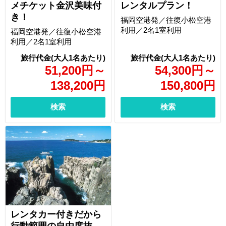
メチケット金沢美味付
レンタルプラン！
き！
福岡空港発／往復小松空港
利用／2名1室利用
福岡空港発／往復小松空港
利用／2名1室利用
51,200
円
～
54,300
円
～
138,200
円
150,800
円
検索
検索
レンタカー付きだから