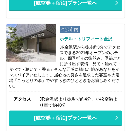
[航空券＋宿泊]プラン一覧へ
金沢市内
ホテル・トリフィート金沢
JR金沢駅から徒歩約3分でアクセ
スできる2021年オープンのホテ
ル。四季折々の街並み、季節ごと
に折り出す表情「見て・触れて・
食べて・聴いて・香る」そんな五感に触れた旅があなたをイ
ンスパイアいたします。居心地の良さを追求した客室や大浴
場「こっとりの湯」でやすらぎのひとときをお愉しみくださ
い。
アクセス
JR金沢駅より徒歩で約4分、小松空港よ
り車で約40分
[航空券＋宿泊]プラン一覧へ