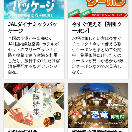
JALダイナミックパッ
今すぐ使える【割引ク
ケージ
ーポン】
全国の空港から出発OK！
お得に旅したい方は今すぐ
JAL国内線航空券+ホテルが
チェック！今すぐ使える割
セットのフリープラン！往
引クーポンをまとめて公開
路と復路で違う空港を利用
中！希望条件にぴったりの
したり、旅行中の1泊だけ宿
クーポンが見つかるかも♪限
泊を手配するなどアレンジ
定クーポンなのでお見逃し
自在。
なく。