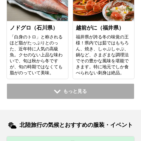
ノドグロ（石川県）
越前がに（福井県）
「白身のトロ」と称される
福井県が誇る冬の味覚の王
ほど脂がたっぷりとのっ
様！県内では茹ではもちろ
た、近年特に人気の高級
ん、焼き、しゃぶしゃぶ、
魚。クセのない上品な味わ
鍋など、さまざまな調理法
いで、旬は秋から冬です
でその豊かな風味を堪能で
が、旬の時期ではなくても
きます。特に地元でしか食
脂がのっていて美味。
べられない刺身は絶品。
もっと見る
北陸旅行の気候とおすすめの服装・イベント