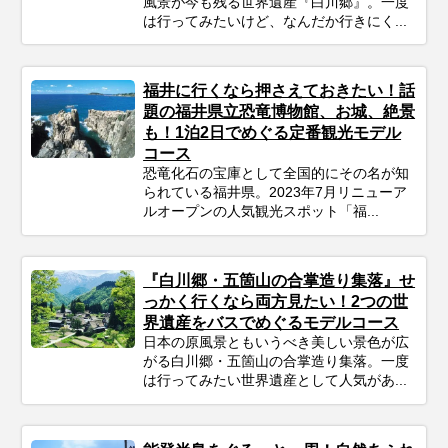
風景が今も残る世界遺産『白川郷』。一度
は行ってみたいけど、なんだか行きにく...
福井に行くなら押さえておきたい！話
題の福井県立恐竜博物館、お城、絶景
も！1泊2日でめぐる定番観光モデル
コース
恐竜化石の宝庫として全国的にその名が知
られている福井県。2023年7月リニューア
ルオープンの人気観光スポット「福...
『白川郷・五箇山の合掌造り集落』せ
っかく行くなら両方見たい！2つの世
界遺産をバスでめぐるモデルコース
日本の原風景ともいうべき美しい景色が広
がる白川郷・五箇山の合掌造り集落。一度
は行ってみたい世界遺産として人気があ...