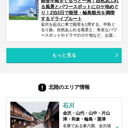
能登半島をぐるっと一周！自然あふれ
る風景とパワースポットにロケ地めぐ
り！2泊3日で能登・輪島観光を満喫
するドライブルート
金沢を起点に車で能登を1周する、半島ぐ
るり旅。自然あふれる風景と、有名なパワ
ースポットやドラマのロケ地など、お楽...
もっと見る
北陸のエリア情報
石川
金沢・山代・山中・片山
津・和倉・輪島・粟津
名勝である兼六園、金沢城