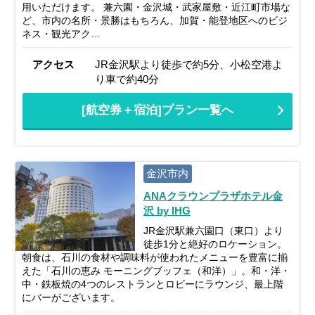
用いただけます。 兼六園・金沢城・武家屋敷・近江町市場な
ど、市内の名所・景勝はもちろん、加賀・能登地区へのビジ
ネス・観光アク…
アクセス
JR金沢駅より徒歩で約5分、小松空港よ
り車で約40分
[航空券＋宿泊]プラン一覧へ
金沢市内
ANAクラウンプラザホテル金
沢 by IHG
JR金沢駅兼六園口（東口）より
徒歩1分と絶好のロケーション。
朝食は、石川の食材や調味料が使われたメニューを豊富に揃
えた「石川の恵み モーニングブッフェ（和洋）」。和・洋・
中・鉄板焼の4つのレストランとロビーにラウンジ、最上階
にバーがございます。