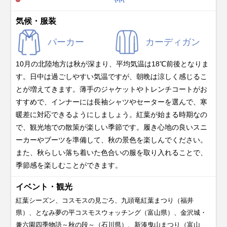
気候・服装
パーカー
カーディガン
10月の北陸地方は秋が深まり、平均気温は18℃前後となりま
す。日中は過ごしやすい気温ですが、朝晩は涼しく感じるこ
とが増えてきます。薄手のジャケットやトレンチコートがお
すすめで、インナーには長袖シャツやセーターを選んで、寒
暖差に対応できるようにしましょう。紅葉が始まる時期なの
で、観光地での散策が楽しい季節です。履き心地の良いスニ
ーカーやブーツを準備して、秋の景色を楽しんでください。
また、秋らしい落ち着いた色合いの服を取り入れることで、
季節感を楽しむことができます。
イベント・観光
紅葉シーズン、コスモスの見ごろ、九頭竜紅葉まつり（福井
県）、となみ夢の平コスモスウォッチング（富山県）、金沢城・
兼六園四季物語～秋の段～（石川県）、新湊曳山まつり（富山