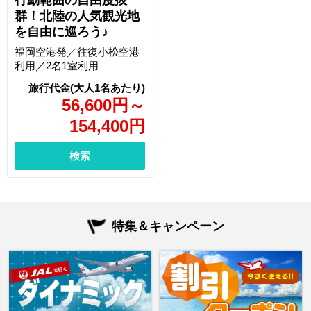
行動範囲の自由度抜
群！北陸の人気観光地
を自由に巡ろう♪
福岡空港発／往復小松空港
利用／2名1室利用
56,600
円
～
154,400
円
検索
特集＆キャンペーン