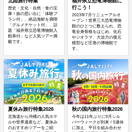
北陸旅行特集
福井県立恐竜博物館に
行こう！
歴史・文化・自然・食の宝
庫！旅の思い出に「体験プ
2023年7月リニューアルオ
ラン付」、絶品海鮮を満喫
ープン！世界三大恐竜博物
「グルメチケット付」、話
館のひとつに数えられ、恐
題「福井県立恐竜博物館入
竜全身骨格をはじめ、化石
館券付」など人気ツアー満
やジオラマ、大迫力の復元
載です。
模型など圧巻の博物館で
す。
夏休み旅行特集2026
秋の国内旅行特集2026
北海道から沖縄の人気ホテ
今年は11年ぶりに9月シル
ルや世界遺産など、夏休み
バーウィークが到来！5連休
のおすすめツアーをご紹
に加え、平日を組み合わせ