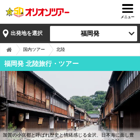
メニュー
福岡発
出発地を選択
国内ツアー
北陸
福岡発 北陸旅行・ツアー
加賀の小京都と呼ばれ歴史と情緒感じる金沢、日本海に面し豊