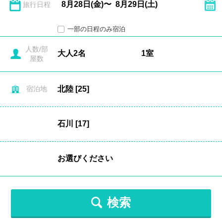
旅行日程
一部の日程のみ宿泊
人数/部
屋数
宿泊地
検索