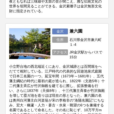
夜ともなれば三味線や太鼓の音が聞こえ、雅な伝統文化の
世界を垣間見ることができる。金沢素囃子は金沢無形文化
財に指定されている。
兼六園
金沢
住所
石川県金沢市兼六町
１-4
アクセス
JR金沢駅からバスで
15分
小立野台地の西北端近くにあり、金沢城跡とは百間堀をへ
だてて相対している。江戸時代の代表的な回遊池泉式庭園
で日本三名園の一つ。延宝年間（1673年～1681年）、五代
藩主綱紀の時代に最初の庭が造られ、1822年（文政5年）十
二代藩主斉広が竹沢御殿を建てるに際し、拡張整備を行
い、さらに1837年（天保8年）、十三代藩主斉泰が竹沢御殿
を壊して霞ガ池を造りほぼ現在の形となった。兼六園の名
は奥州白河藩主白河楽翁が宋の李格非の“洛陽名園記”にちな
み、宏大・幽邃・人力・蒼古・水泉・眺望の6つを兼備する
名園であるとして命名した。その名に恥じず、10万平方m