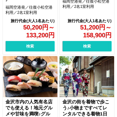
福岡空港発／往復小松空港
利用／2名1室利用
福岡空港発／往復小松空港
利用／2名1室利用
50,200
円
～
51,200
円
～
133,200
円
158,900
円
検索
検索
金沢市内の人気有名店
金沢の街を着物で歩こ
でも使える！地元グル
う♪小物まですべてレ
メや甘味を満喫♪グル
ンタルできる着物1日