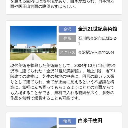
を超える園内には池や滝があり、曲水が造られ、日本海方
面や医王山方面の眺望もすばらしい。
金沢21世紀美術館
金沢
住所
石川県金沢市広坂1-2-
1
アクセス
金沢駅から車で10分
現代美術を収蔵した美術館として、2004年10月に石川県金
沢市に建てられた「金沢21世紀美術館」。地上1階、地下1
階建ての建物は、芝生の敷地の中央に、円形の総ガラス張
りとして建てられ、全てが正面に見えるという不思議な構
造に。気軽に立ち寄ってもらえるようにとどの方面からで
も入場することができ、無料で入れる範囲が広く、多数の
作品を無料で鑑賞することも可能です。
白米千枚田
輪島