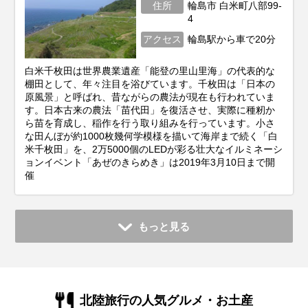
住所
輪島市 白米町八部99-
4
アクセス
輪島駅から車で20分
白米千枚田は世界農業遺産「能登の里山里海」の代表的な
棚田として、年々注目を浴びています。千枚田は「日本の
原風景」と呼ばれ、昔ながらの農法が現在も行われていま
す。日本古来の農法「苗代田」を復活させ、実際に種籾か
ら苗を育成し、稲作を行う取り組みを行っています。小さ
な田んぼが約1000枚幾何学模様を描いて海岸まで続く「白
米千枚田」を、2万5000個のLEDが彩る壮大なイルミネーシ
ョンイベント「あぜのきらめき」は2019年3月10日まで開
催
もっと見る
北陸旅行の人気グルメ・お土産