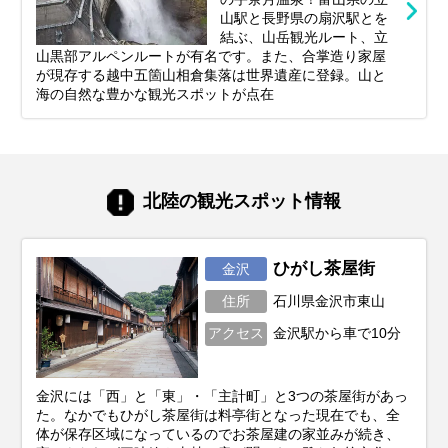
山駅と長野県の扇沢駅とを
結ぶ、山岳観光ルート、立
山黒部アルペンルートが有名です。また、合掌造り家屋
が現存する越中五箇山相倉集落は世界遺産に登録。山と
海の自然な豊かな観光スポットが点在
北陸の観光スポット情報
ひがし茶屋街
金沢
住所
石川県金沢市東山
アクセス
金沢駅から車で10分
金沢には「西」と「東」・「主計町」と3つの茶屋街があっ
た。なかでもひがし茶屋街は料亭街となった現在でも、全
体が保存区域になっているのでお茶屋建の家並みが続き、