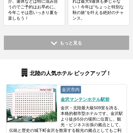
介。連休などは特に混み合
れば最大9連休も夢じゃな
うのでご予約はお早めに。
い！今年は“ちょっと特別な
今年こそは思いっきり夏を
秋の旅”を叶える絶好のチャ
楽しもう！
ンス。
もっと見る
北陸の人気ホテル ピックアップ！
金沢市内
金沢マンテンホテル駅前
金沢・北陸最大級509室を誇る、
本格的都市型ホテルです。金沢駅
より徒歩5分の場所に位置し、観
光・ビジネス出張の拠点として、
伝統と歴史の城下町金沢を散策する観光の拠点としてもご利