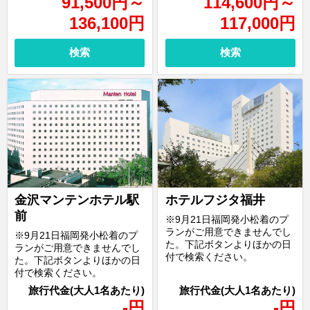
91,500
円
～
114,600
円
～
136,100
円
117,000
円
検索
検索
ホテルフジタ福井
金沢マンテンホテル駅
前
※9月21日福岡発小松着のプ
ランがご用意できませんでし
※9月21日福岡発小松着のプ
た。下記ボタンよりほかの日
ランがご用意できませんでし
付で検索ください。
た。下記ボタンよりほかの日
付で検索ください。
-
円
-
円