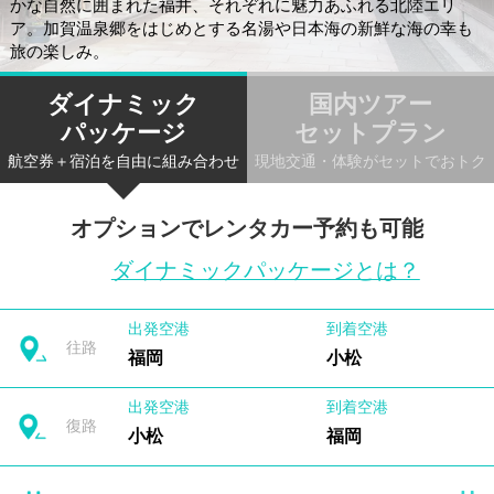
かな自然に囲まれた福井、それぞれに魅力あふれる北陸エリ
ア。加賀温泉郷をはじめとする名湯や日本海の新鮮な海の幸も
旅の楽しみ。
ダイナミック
国内ツアー
パッケージ
セットプラン
航空券＋宿泊を自由に組み合わせ
現地交通・体験がセットでおトク
オプションでレンタカー予約も可能
ダイナミックパッケージとは？
出発空港
到着空港
往路
福岡
小松
出発空港
到着空港
復路
小松
福岡