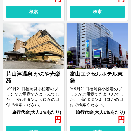
検索
検索
片山津温泉 かのや光楽
富山エクセルホテル東
苑
急
※9月21日福岡発小松着のプ
※9月21日福岡発小松着のプ
ランがご用意できませんでし
ランがご用意できませんでし
た。下記ボタンよりほかの日
た。下記ボタンよりほかの日
付で検索ください。
付で検索ください。
-
円
-
円