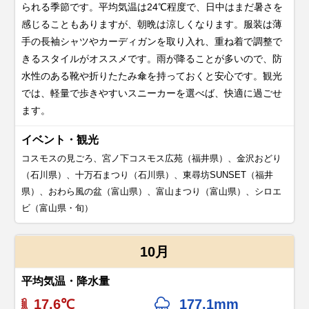
られる季節です。平均気温は24℃程度で、日中はまだ暑さを
感じることもありますが、朝晩は涼しくなります。服装は薄
手の長袖シャツやカーディガンを取り入れ、重ね着で調整で
きるスタイルがオススメです。雨が降ることが多いので、防
水性のある靴や折りたたみ傘を持っておくと安心です。観光
では、軽量で歩きやすいスニーカーを選べば、快適に過ごせ
ます。
イベント・観光
コスモスの見ごろ、宮ノ下コスモス広苑（福井県）、金沢おどり
（石川県）、十万石まつり（石川県）、東尋坊SUNSET（福井
県）、おわら風の盆（富山県）、富山まつり（富山県）、シロエ
ビ（富山県・旬）
10月
平均気温・降水量
17.6℃
177.1mm