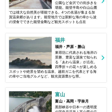
公園など金沢での街歩きを
堪能。能登半島や白山山麓
では雄大な自然美が堪能できる。4つの名湯が集まる加
賀温泉郷があります。能登地方では新鮮な海の幸から波
の浸食でできた能登金剛など観光スポットも点在
福井
福井・芦原・勝山
東尋坊に代表される海岸の
景勝、豊富な源泉で知られ
る「あわら温泉」が点在。
四季折々の花々が楽しめる
スポットや絶景を望める温泉、越前ガニを代表とする海
の幸やご当地グルメなど、観光資源豊かな県。
富山
富山・高岡・宇奈月
黒部峡谷や日本一の透明度
の宇奈月温泉！富山県の立