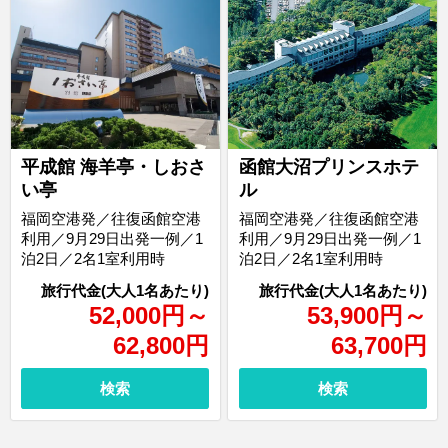
平成館 海羊亭・しおさ
函館大沼プリンスホテ
い亭
ル
福岡空港発／往復函館空港
福岡空港発／往復函館空港
利用／9月29日出発一例／1
利用／9月29日出発一例／1
泊2日／2名1室利用時
泊2日／2名1室利用時
52,000
円
～
53,900
円
～
62,800
円
63,700
円
検索
検索