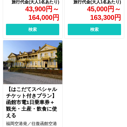
43,900
円
～
45,000
円
～
164,000
円
163,300
円
検索
検索
【はこだてスペシャル
チケット付きプラン】
函館市電1日乗車券＋
観光・土産・飲食に使
える
福岡空港発／往復函館空港