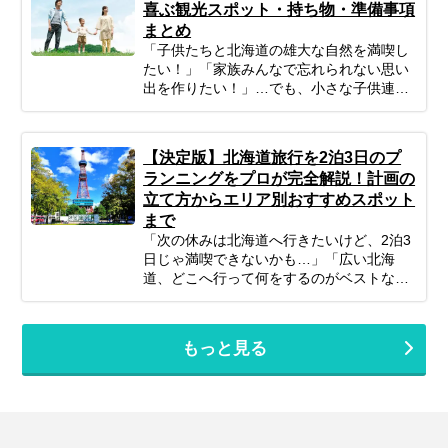
喜ぶ観光スポット・持ち物・準備事項
い？」 そんなあなたのために、今回はプロ
まとめ
のツアーコーディネーターが厳選した、目
「子供たちと北海道の雄大な自然を満喫し
的別の函館おすすめ観光スポットをご紹介
たい！」「家族みんなで忘れられない思い
します。 ロマンチックな夜景から、朝一番
出を作りたい！」…でも、小さな子供連れ
の贅沢グルメ、歴史を感じる散策路まで幅
の旅行は、準備や移動、現地の過ごし方な
広くピックアップ。初めての方からリピー
ど、何かと不安がつきものですよね。ご安
ターの方まで、あなたの旅のスタイルに合
心ください！ポイントを押さえてしっかり
わせた「最高の函館旅」をプランニングす
【決定版】北海道旅行を2泊3日のプ
計画すれば、子連れ北海道旅行は最高の体
るための参考にぜひお役立てください。
ランニングをプロが完全解説！計画の
験になります。 この記事では、子連れファ
立て方からエリア別おすすめスポット
ミリーが北海道旅行を思いっきり楽しむた
まで
めの、計画の立て方の基本から、子供が絶
対喜ぶおすすめスポット＆アクティビテ
「次の休みは北海道へ行きたいけど、2泊3
ィ、ホテル選びの秘訣、そしてあると便利
日じゃ満喫できないかも…」「広い北海
な持ち物や注意点まで、パパママ目線で徹
道、どこへ行って何をするのがベストな
底解説！この記事を読んで、子連れ旅行の
の？」そんな風に悩んでいませんか？短い
不安を解消し、家族みんなの笑顔があふれ
休みでも、事前の計画次第で北海道の雄大
る北海道旅行を実現しましょう♪
な自然、美味しいグルメ、心癒される景色
もっと見る
をたっぷり楽しむことは可能です！この記
事では、忙しいあなたのために、2泊3日の
北海道旅行を最大限に楽しむための計画の
立て方から、エリア別の魅力、旅を充実さ
せるための秘訣まで、ぎゅっと凝縮してお