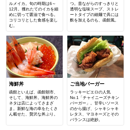
ルメイカ。旬の時期は6～
つ。昔ながらのすっきりと
12月。獲れたてのイカを細
透明な塩味スープ、ストレ
めに切って醤油で食べる。
ートタイプの細麺で具には
コリコリとした食感を楽し
麩を加えるのも、函館風。
む。
海鮮丼
ご当地バーガー
函館といえば、函館朝市、
ラッキーピエロの人気
そして、海鮮丼。海鮮丼の
No.1「チャイニーズチキン
ネタは店によってさまざ
バーガー」。甘辛いソース
ま。新鮮な海の幸をたくさ
のから揚げ、シャキシャキ
ん載せた、贅沢な丼ぶり。
レタス、マヨネーズとその
バランスは絶妙。