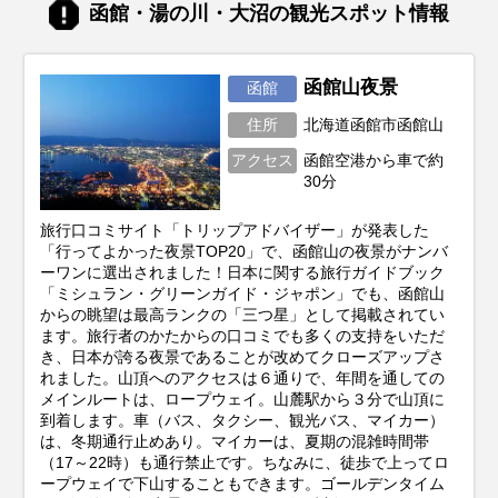
届けします。あなただけの特別な北海道旅
函館・湯の川・大沼の観光スポット情報
行を実現するためのヒントを見つけて、最
高の思い出を作りに出かけましょう！
函館山夜景
函館
住所
北海道函館市函館山
アクセス
函館空港から車で約
30分
旅行口コミサイト「トリップアドバイザー」が発表した
「行ってよかった夜景TOP20」で、函館山の夜景がナンバ
ーワンに選出されました！日本に関する旅行ガイドブック
「ミシュラン・グリーンガイド・ジャポン」でも、函館山
からの眺望は最高ランクの「三つ星」として掲載されてい
ます。旅行者のかたからの口コミでも多くの支持をいただ
き、日本が誇る夜景であることが改めてクローズアップさ
れました。山頂へのアクセスは６通りで、年間を通しての
メインルートは、ロープウェイ。山麓駅から３分で山頂に
到着します。車（バス、タクシー、観光バス、マイカー）
は、冬期通行止めあり。マイカーは、夏期の混雑時間帯
（17～22時）も通行禁止です。ちなみに、徒歩で上ってロ
ープウェイで下山することもできます。ゴールデンタイム