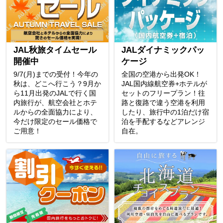
JAL秋旅タイムセール
JALダイナミックパッ
開催中
ケージ
9/7(月)までの受付！今年の
全国の空港から出発OK！
秋は、どこへ行こう？9月か
JAL国内線航空券+ホテルが
ら11月出発のJALで行く国
セットのフリープラン！往
内旅行が、航空会社とホテ
路と復路で違う空港を利用
ルからの全面協力により、
したり、旅行中の1泊だけ宿
今だけ限定のセール価格で
泊を手配するなどアレンジ
ご用意！
自在。