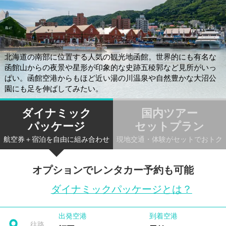
北海道の南部に位置する人気の観光地函館。世界的にも有名な
函館山からの夜景や星形が印象的な史跡五稜郭など見所がいっ
ぱい。函館空港からもほど近い湯の川温泉や自然豊かな大沼公
園にも足を伸ばしてみたい。
ダイナミック
国内ツアー
パッケージ
セットプラン
航空券＋宿泊を自由に組み合わせ
現地交通・体験がセットでおトク
オプションでレンタカー予約も可能
ダイナミックパッケージとは？
出発空港
到着空港
往路