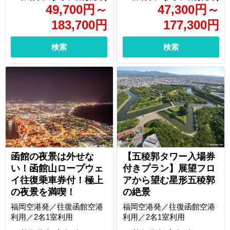
49,700
円
～
47,300
円
～
183,700
円
177,300
円
検索
検索
函館の夜景は外せな
【五稜郭タワー入場券
い！函館山ロープウェ
付きプラン】展望フロ
イ往復乗車券付！極上
アから望む星形五稜郭
の夜景を満喫！
の絶景
福岡空港発／往復函館空港
福岡空港発／往復函館空港
利用／2名1室利用
利用／2名1室利用