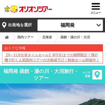
メニュー
福岡発
出発地を選択
国内ツアー
北海道
函館・湯の川・大沼
おトクな情報
【9～11月出発タイムセール】9/7(月)までの期間限定！飛行
機で行く人気国内ツアーが大幅値下げ！秋旅セール開催中！
福岡発 函館・湯の川・大沼旅行・
エリア
変更
ツアー