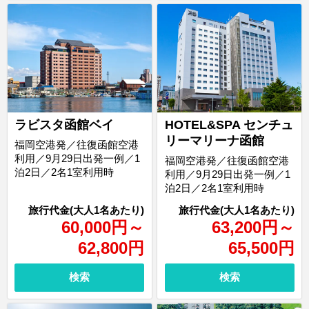
ラビスタ函館ベイ
HOTEL&SPA センチュ
リーマリーナ函館
福岡空港発／往復函館空港
利用／9月29日出発一例／1
福岡空港発／往復函館空港
泊2日／2名1室利用時
利用／9月29日出発一例／1
泊2日／2名1室利用時
60,000
円
～
63,200
円
～
62,800
円
65,500
円
検索
検索