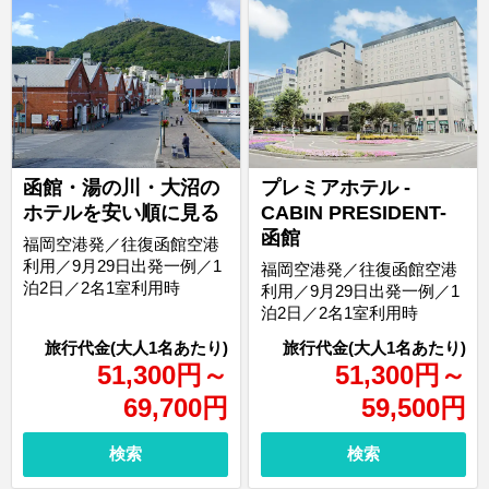
函館・湯の川・大沼の
プレミアホテル -
ホテルを安い順に見る
CABIN PRESIDENT-
函館
福岡空港発／往復函館空港
利用／9月29日出発一例／1
福岡空港発／往復函館空港
泊2日／2名1室利用時
利用／9月29日出発一例／1
泊2日／2名1室利用時
51,300
円
～
51,300
円
～
69,700
円
59,500
円
検索
検索