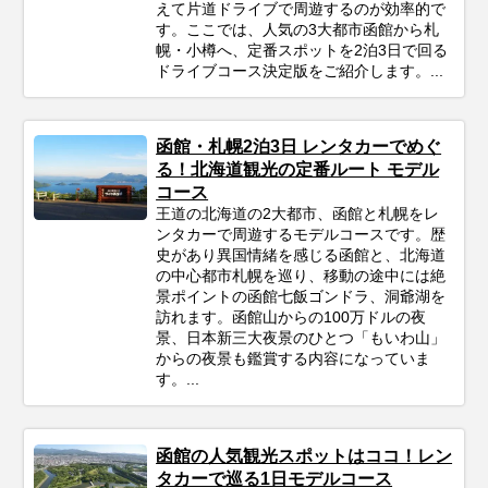
えて片道ドライブで周遊するのが効率的で
す。ここでは、人気の3大都市函館から札
幌・小樽へ、定番スポットを2泊3日で回る
ドライブコース決定版をご紹介します。...
函館・札幌2泊3日 レンタカーでめぐ
る！北海道観光の定番ルート モデル
コース
王道の北海道の2大都市、函館と札幌をレ
ンタカーで周遊するモデルコースです。歴
史があり異国情緒を感じる函館と、北海道
の中心都市札幌を巡り、移動の途中には絶
景ポイントの函館七飯ゴンドラ、洞爺湖を
訪れます。函館山からの100万ドルの夜
景、日本新三大夜景のひとつ「もいわ山」
からの夜景も鑑賞する内容になっていま
す。...
函館の人気観光スポットはココ！レン
タカーで巡る1日モデルコース