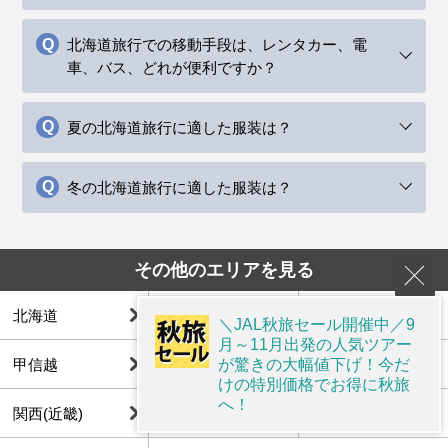
北海道旅行での移動手段は、レンタカー、電
車、バス、どれが便利ですか？
夏の北海道旅行に適した服装は？
冬の北海道旅行に適した服装は？
その他のエリアを見る
北海道
東北
関東
＼JAL秋旅セール開催中／9
月～11月出発の人気ツアー
が驚きの大幅値下げ！今だ
甲信越
北陸
東海
けの特別価格でお得に秋旅
へ！
関西(近畿)
中国
四国