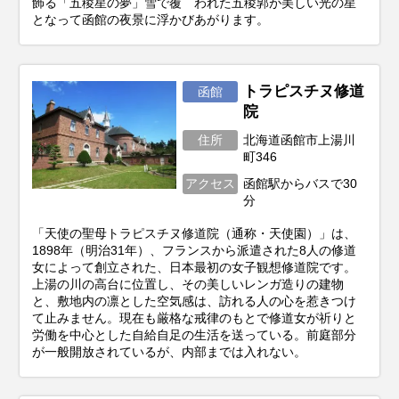
飾る「五稜星の夢」雪で覆 われた五稜郭が美しい光の星
となって函館の夜景に浮かびあがります。
トラピスチヌ修道
函館
院
住所
北海道函館市上湯川
町346
アクセス
函館駅からバスで30
分
「天使の聖母トラピスチヌ修道院（通称・天使園）」は、
1898年（明治31年）、フランスから派遣された8人の修道
女によって創立された、日本最初の女子観想修道院です。
上湯の川の高台に位置し、その美しいレンガ造りの建物
と、敷地内の凛とした空気感は、訪れる人の心を惹きつけ
て止みません。現在も厳格な戒律のもとで修道女が祈りと
労働を中心とした自給自足の生活を送っている。前庭部分
が一般開放されているが、内部までは入れない。