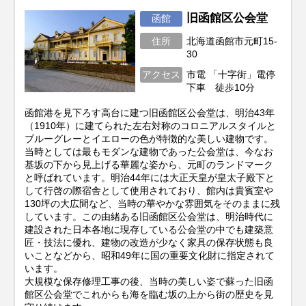
旧函館区公会堂
函館
住所
北海道函館市元町15-
30
アクセス
市電 「十字街」電停
下車 徒歩10分
函館港を見下ろす高台に建つ旧函館区公会堂は、明治43年
（1910年）に建てられた左右対称のコロニアルスタイルと
ブルーグレーとイエローの色が特徴的な美しい建物です。
当時としては最もモダンな建物であった公会堂は、今なお
基坂の下から見上げる華麗な姿から、元町のランドマーク
と呼ばれています。明治44年には大正天皇が皇太子殿下と
して行啓の際宿舎として使用されており、館内は貴賓室や
130坪の大広間など、当時の華やかな雰囲気をそのままに残
しています。この由緒ある旧函館区公会堂は、明治時代に
建設された日本各地に現存している公会堂の中でも建築意
匠・技法に優れ、建物の改造が少なく家具の保存状態も良
いことなどから、昭和49年に国の重要文化財に指定されて
います。
大規模な保存修理工事の後、当時の美しい姿で蘇った旧函
館区公会堂でこれからも海を臨む坂の上から街の歴史を見