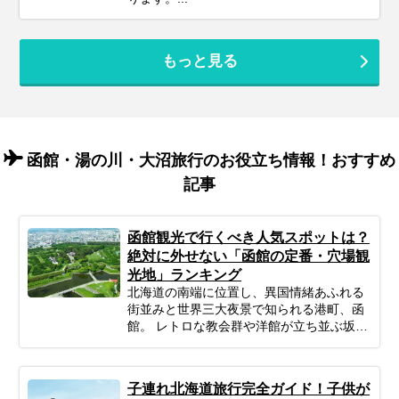
もっと見る
函館・湯の川・大沼旅行のお役立ち情報！おすすめ
記事
函館観光で行くべき人気スポットは？
絶対に外せない「函館の定番・穴場観
光地」ランキング
北海道の南端に位置し、異国情緒あふれる
街並みと世界三大夜景で知られる港町、函
館。 レトロな教会群や洋館が立ち並ぶ坂
道、津軽海峡の絶景、そしてイカをはじめ
とする新鮮な海の幸は、訪れる人の心とお
腹を満たしてくれます。 「函館に行きたい
子連れ北海道旅行完全ガイド！子供が
けれど、効率よく回るにはどうすればい