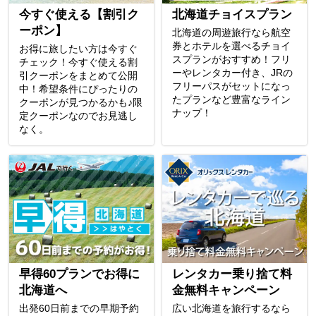
今すぐ使える【割引ク
北海道チョイスプラン
ーポン】
北海道の周遊旅行なら航空
券とホテルを選べるチョイ
お得に旅したい方は今すぐ
スプランがおすすめ！フリ
チェック！今すぐ使える割
ーやレンタカー付き、JRの
引クーポンをまとめて公開
フリーパスがセットになっ
中！希望条件にぴったりの
たプランなど豊富なライン
クーポンが見つかるかも♪限
ナップ！
定クーポンなのでお見逃し
なく。
早得60プランでお得に
レンタカー乗り捨て料
北海道へ
金無料キャンペーン
出発60日前までの早期予約
広い北海道を旅行するなら