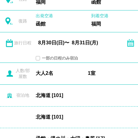
福岡
函館
出発空港
到着空港
復路
函館
福岡
旅行日程
一部の日程のみ宿泊
人数/部
屋数
宿泊地