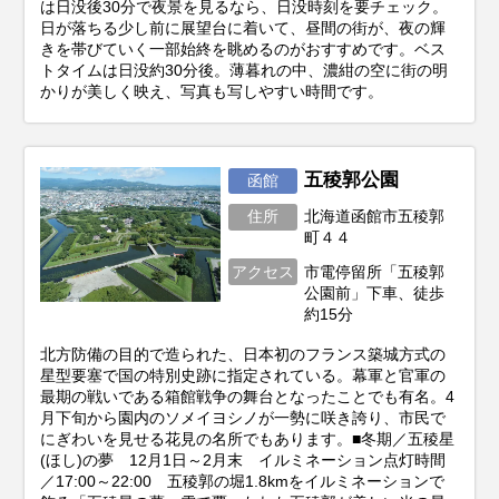
は日没後30分で夜景を見るなら、日没時刻を要チェック。
日が落ちる少し前に展望台に着いて、昼間の街が、夜の輝
きを帯びていく一部始終を眺めるのがおすすめです。ベス
トタイムは日没約30分後。薄暮れの中、濃紺の空に街の明
かりが美しく映え、写真も写しやすい時間です。
五稜郭公園
函館
住所
北海道函館市五稜郭
町４４
アクセス
市電停留所「五稜郭
公園前」下車、徒歩
約15分
北方防備の目的で造られた、日本初のフランス築城方式の
星型要塞で国の特別史跡に指定されている。幕軍と官軍の
最期の戦いである箱館戦争の舞台となったことでも有名。4
月下旬から園内のソメイヨシノが一勢に咲き誇り、市民で
にぎわいを見せる花見の名所でもあります。■冬期／五稜星
(ほし)の夢 12月1日～2月末 イルミネーション点灯時間
／17:00～22:00 五稜郭の堀1.8kmをイルミネーションで