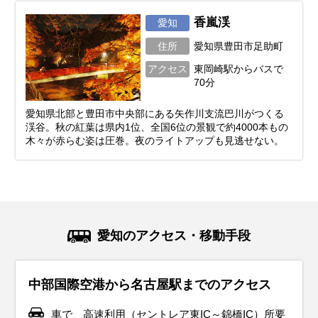
香嵐渓
愛知
住所
愛知県豊田市足助町
アクセス
東岡崎駅からバスで
70分
愛知県北部と豊田市中央部にある矢作川支流巴川がつくる
渓谷。秋の紅葉は県内1位、全国6位の景観で約4000本もの
木々が赤らむ姿は圧巻。夜のライトアップも見逃せない。
愛知のアクセス・移動手段
中部国際空港から名古屋駅までのアクセス
車で 高速利用（セントレア東IC～錦橋IC）所要