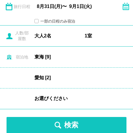
旅行日程
一部の日程のみ宿泊
人数/部
屋数
宿泊地
検索