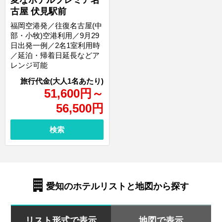
変なホテルプレミア名
古屋 伏見駅前
福岡空港発／往復名古屋(中
部・小牧)空港利用／9月29
日出発一例／2名1室利用時
／延泊・帰着日延長などア
レンジ可能
51,600
円
～
56,500
円
検索
愛知のホテルリストと地図から探す
リスト形式で表示
地図で表示