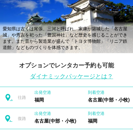
愛知県は古くは尾張、三河と呼ばれ、家康が築城した「名古屋
城」や秀吉を祀った「豊国神社」など歴史を感じることができ
ます。また昔から製造業が盛んで「トヨタ博物館」「リニア鉄
道館」などものづくりを体感できます。
オプションでレンタカー予約も可能
ダイナミックパッケージとは？
出発空港
到着空港
往路
福岡
名古屋(中部・小牧)
出発空港
到着空港
復路
名古屋(中部・小牧)
福岡