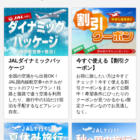
JALダイナミックパッ
今すぐ使える【割引ク
ケージ
ーポン】
全国の空港から出発OK！
お得に旅したい方は今すぐ
JAL国内線航空券+ホテルが
チェック！今すぐ使える割
セットのフリープラン！往
引クーポンをまとめて公開
路と復路で違う空港を利用
中！希望条件にぴったりの
したり、旅行中の1泊だけ宿
クーポンが見つかるかも♪限
泊を手配するなどアレンジ
定クーポンなのでお見逃し
自在。
なく。