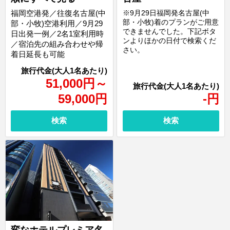
福岡空港発／往復名古屋(中
※9月29日福岡発名古屋(中
部・小牧)着のプランがご用意
部・小牧)空港利用／9月29
できませんでした。下記ボタ
日出発一例／2名1室利用時
ンよりほかの日付で検索くだ
／宿泊先の組み合わせや帰
さい。
着日延長も可能
51,000
円
～
59,000
円
-
円
検索
検索