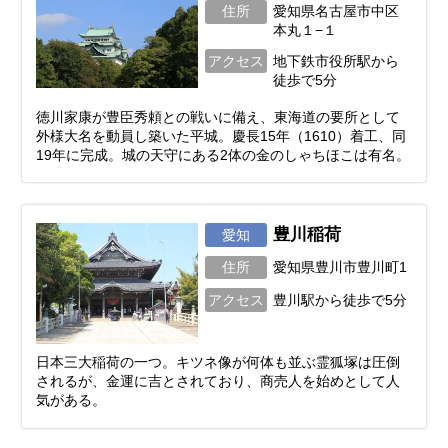
住所
愛知県名古屋市中区
本丸１−１
アクセス
地下鉄市役所駅から
徒歩で5分
徳川家康が豊臣秀頼との戦いに備え、東海道の要所として
外様大名を動員し築いた平城。慶長15年（1610）着工、同
19年に完成。城の天守にある2体の金のしゃちほこは有名。
豊川稲荷
愛知
住所
愛知県豊川市豊川町1
アクセス
豊川駅から徒歩で5分
日本三大稲荷の一つ。キツネ像が何体も並ぶ霊狐塚は圧倒
されるが、金運に吉とされており、商売人を始めとして人
気がある。