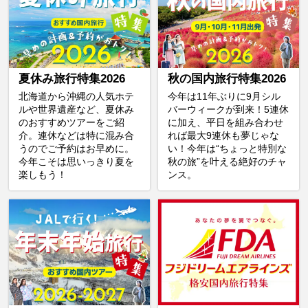
夏休み旅行特集2026
秋の国内旅行特集2026
北海道から沖縄の人気ホテ
今年は11年ぶりに9月シル
ルや世界遺産など、夏休み
バーウィークが到来！5連休
のおすすめツアーをご紹
に加え、平日を組み合わせ
介。連休などは特に混み合
れば最大9連休も夢じゃな
うのでご予約はお早めに。
い！今年は“ちょっと特別な
今年こそは思いっきり夏を
秋の旅”を叶える絶好のチャ
楽しもう！
ンス。