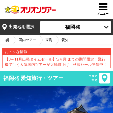
メニュー
福岡発
出発地を選択
国内ツアー
東海
愛知
おトクな情報
【9～11月出発タイムセール】9/7(月)までの期間限定！飛行
機で行く人気国内ツアーが大幅値下げ！秋旅セール開催中！
エリア
福岡発 愛知旅行・ツアー
変更