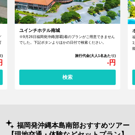
ユインチホテル南城
／
※9月26日福岡発沖縄(那覇)着のプランがご用意できません
可
でした。下記ボタンよりほかの日付で検索ください。
円
-
円
検索
福岡発沖縄本島南部おすすめツアー
【現地交通・体験などセットプラン】