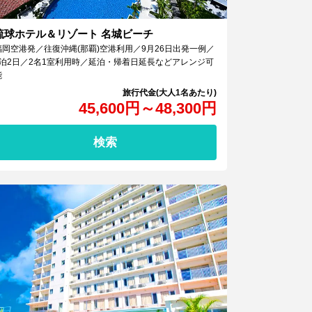
琉球ホテル＆リゾート 名城ビーチ
福岡空港発／往復沖縄(那覇)空港利用／9月26日出発一例／
1泊2日／2名1室利用時／延泊・帰着日延長などアレンジ可
能
45,600
円
～
48,300
円
検索