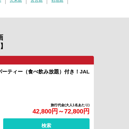
部
久米島
宮古島
石垣島
画
】
パーティー（食べ飲み放題）付き！JAL
旅行代金(大人1名あたり)
42,800円～72,800円
検索