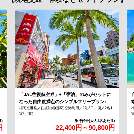
「JAL往復航空券」+「宿泊」のみがセットに
！
なった自由度満点のシンプルフリープラン♪
1
福岡空港発／往復沖縄(那覇)空港利用／2泊3日一例／2名1
室利用時
円
22,400
円
～
90,800
円