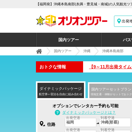
【福岡発】沖縄本島南部(糸満・豊見城・南城)の人気観光ツ
出発
国内ツアー
バス
国内ツアー
沖縄
沖縄本島南部
おトクな情報
【9～11月出発タイ
ダイナミック
パッケージ
国内ツアー
セットプラン
航空券＋宿泊を自由に組み合わせ
現地交通・体験がセットでおトク
オプションでレンタカー予約も可能
ダイナミックパッケージとは？
出発空港
到着空港
往路
出発空港
到着空港