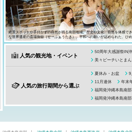
絶景スポットや手付かずの自然が残る南部地域。歴史や文化、自然を体感で
な世界遺産の斎場御嶽（せーふぁうたき）、平和への願いが込められた、ひ
50周年大感謝祭IN
人気の観光地・イベント
美々ビーチいとまん
夏休み・お盆
11月連休
年末年
人気の旅行期間から選ぶ
福岡発沖縄本島南部
福岡発沖縄本島南部