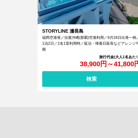
STORYLINE 瀬長島
福岡空港発／往復沖縄(那覇)空港利用／9月26日出発一例
1泊2日／2名1室利用時／延泊・帰着日延長などアレンジ
能
38,900
円
～
41,800
検索