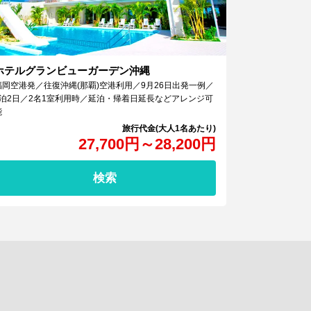
ホテルグランビューガーデン沖縄
福岡空港発／往復沖縄(那覇)空港利用／9月26日出発一例／
1泊2日／2名1室利用時／延泊・帰着日延長などアレンジ可
能
27,700
円
～
28,200
円
検索