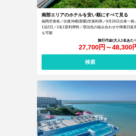
南部エリアのホテルを安い順にすべて見る
福岡空港発／往復沖縄(那覇)空港利用／9月26日出発一例
1泊2日／2名1室利用時／宿泊先の組み合わせや帰着日延
も可能
27,700
円
～
48,300
検索