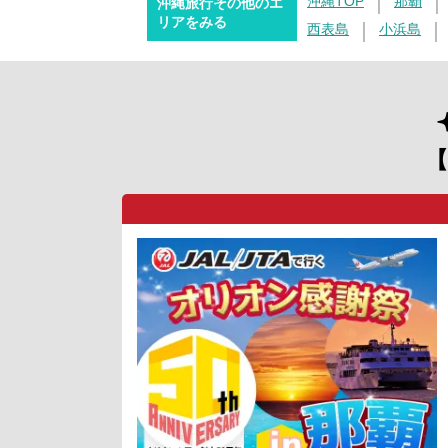
沖縄TOP
那覇
沖縄旅行その他のエ
リアをみる
西表島
小浜島