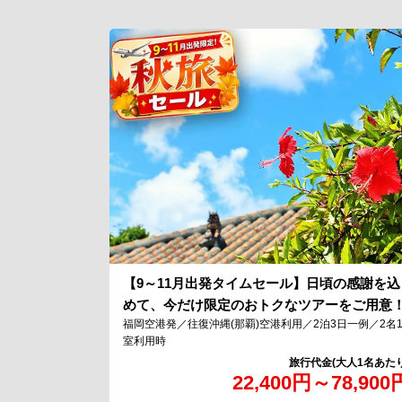
【9～11月出発タイムセール】日頃の感謝を込
めて、今だけ限定のおトクなツアーをご用意
福岡空港発／往復沖縄(那覇)空港利用／2泊3日一例／2名
室利用時
22,400
円
～
78,900