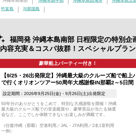
沖縄本島南部
沖縄本島中部
沖縄本島西海岸
沖縄本島北
竹富島
与那国島
福岡発 沖縄本島南部 日程限定の特別企
【内容充実＆コスパ抜群！スペシャルプラン
豪華船上パーティー付き！
【9/25・26出発限定】沖縄最大級のクルーズ船で船上
で行くオリオンツアー50周年大感謝祭IN那覇2～5日間
設定期間：2026年9月25日(金)・9月26日(土)出発限定
50年分のありがとうをこめて、特別な大感謝祭を開催！沖縄
最大級のクルーズ船での音楽鑑賞や、豪華景品が当たる抽選
会など、ここでしか体験できないお楽しみが満載です。
（往復沖縄（那覇）空港利用／JAL・JTA利用／2名1室利用
一例）