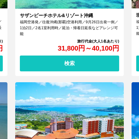
サザンビーチホテル&リゾート沖縄
／
福岡空港発／往復沖縄(那覇)空港利用／9月26日出発一例／
長
1泊2日／2名1室利用時／延泊・帰着日延長などアレンジ可
能
円
31,800
円
～
40,100
円
検索