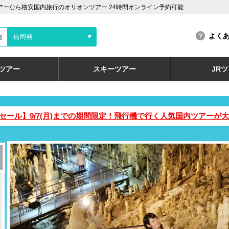
アーなら格安国内旅行のオリオンツアー 24時間オンライン予約可能
よく
地
福岡発
ツアー
スキーツアー
JR
ムセール】9/7(月)までの期間限定！飛行機で行く人気国内ツアー