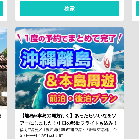
検索
詰
【離島&本島の両方行く】あったらいいなをツ
アーにしました！中日の移動フライトも込み！
1
福岡空港発／往復沖縄(那覇)空港空港・各離島空港利用／2
泊3日一例／2名1室利用時