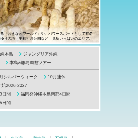
きる「おきなわワールド」や、パワースポットとして有名
めゆりの塔・平和祈念公園など、見所いっぱいのエリア。
沖縄本島
ジャングリア沖縄
本島&離島周遊ツアー
9月シルバーウィーク
10月連休
始2026-2027
3日間
福岡発沖縄本島南部4日間
5日間