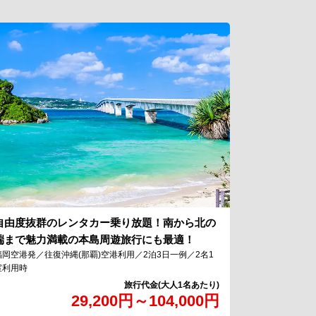
自由度抜群のレンタカー乗り放題！南から北の
端まで魅力満載の本島周遊旅行にも最適！
福岡空港発／往復沖縄(那覇)空港利用／2泊3日一例／2名1
室利用時
29,200
円
～
104,000
円