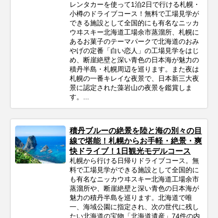
レンタカーを使って1泊2日で行ける札幌・
小樽のドライブコース！無料で工場見学が
できる施設として全国的にも有名なニッカ
ウヰスキー北海道工場余市蒸溜所、札幌に
あるお菓子のテーマパークで北海道のおみ
やげの定番「白い恋人」の工場見学をはじ
め、断崖絶壁と深い青色の日本海が魅力の
積丹半島・札幌周辺を巡ります。また夜は
札幌の一番キレイな夜景で、日本新三大夜
景に認定された藻岩山の夜景を鑑賞しま
す。...
積丹ブルーの絶景を陸と海の別々の目
線で堪能！札幌からお手軽・絶景・爽
快ドライブ！1日観光モデルコース
札幌から行ける日帰りドライブコース。無
料で工場見学ができる施設として全国的に
も有名なニッカウヰスキー北海道工場余市
蒸溜所や、断崖絶壁と深い青色の日本海が
魅力の積丹半島を巡ります。北海道で唯
一、海域公園に指定され、次の世代に残し
たい北海道の宝物「北海道遺産」74件の内