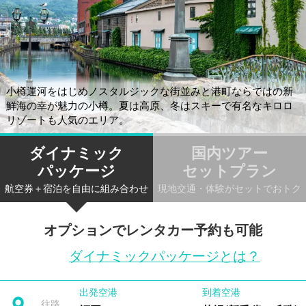
小樽運河をはじめノスタルジックな街並みと港町ならではの新
鮮海の幸が魅力の小樽。夏は高原、冬はスキーで有名なキロロ
リゾートも人気のエリア。
ダイナミック
国内ツアー
パッケージ
セットプラン
航空券＋宿泊を自由に組み合わせ
現地交通・体験がセットでおトク
オプションでレンタカー予約も可能
ダイナミックパッケージとは？
出発空港
到着空港
往路