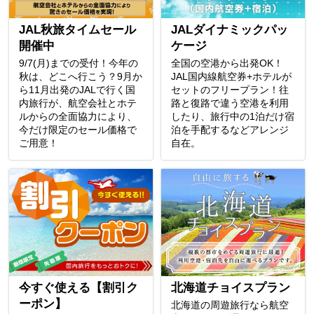
JAL秋旅タイムセール
JALダイナミックパッ
開催中
ケージ
9/7(月)までの受付！今年の
全国の空港から出発OK！
秋は、どこへ行こう？9月か
JAL国内線航空券+ホテルが
ら11月出発のJALで行く国
セットのフリープラン！往
内旅行が、航空会社とホテ
路と復路で違う空港を利用
ルからの全面協力により、
したり、旅行中の1泊だけ宿
今だけ限定のセール価格で
泊を手配するなどアレンジ
ご用意！
自在。
今すぐ使える【割引ク
北海道チョイスプラン
ーポン】
北海道の周遊旅行なら航空