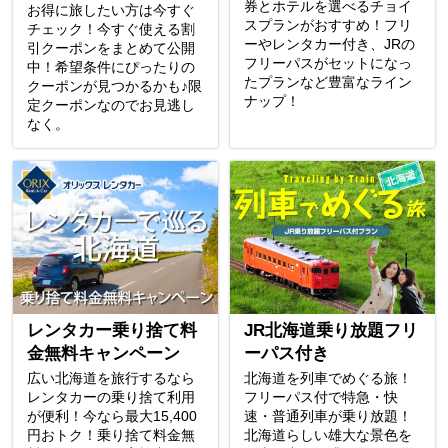
券とホテルを選べるチョイ
お得に旅したい方は今すぐ
スプランがおすすめ！フリ
チェック！今すぐ使える割
ーやレンタカー付き、JRの
引クーポンをまとめて公開
フリーパスがセットになっ
中！希望条件にぴったりの
たプランなど豊富なライン
クーポンが見つかるかも♪限
ナップ！
定クーポンなのでお見逃し
なく。
レンタカー乗り捨て料
JR北海道乗り放題フリ
金無料キャンペーン
ーパス付き
広い北海道を旅行するなら
北海道を列車でめぐる旅！
レンタカーの乗り捨て利用
フリーパス付で特急・快
が便利！今なら最大15,400
速・普通列車が乗り放題！
円おトク！乗り捨て料金無
北海道らしい雄大な景色を