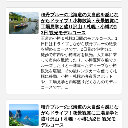
積丹ブルーの北海道の大自然を感じな
がらドライブ！小樽散策・夜景観賞に
工場見学と盛り沢山！札幌・小樽2泊
3日 観光モデルコース
王道の小樽＆札幌3日間のモデルコース。1
日目はドライブしながら積丹ブルーの絶景
を望めるコースです。2日目の小樽では、
徒歩で市内や小樽運河を観光。人力車に乗
って市内を散策したり、小樽運河を船でク
ルーズしたりと一味違ったディープな小樽
観光を堪能。その後レンタカーを使って札
幌に移動。小樽・札幌の各夜景スポット
や、工場見学と内容盛りだくさんのモデル
コースです。...
積丹ブルーの北海道の大自然を感じな
がらドライブ！夜景観賞に工場見学と
盛り沢山！札幌・小樽1泊2日 観光モ
デルコース