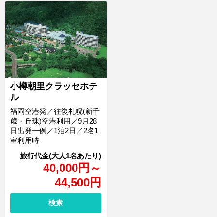
小樽朝里クラッセホテ
ル
福岡空港発／往復札幌(新千
歳・丘珠)空港利用／9月28
日出発一例／1泊2日／2名1
室利用時
40,000
円
～
44,500
円
検索