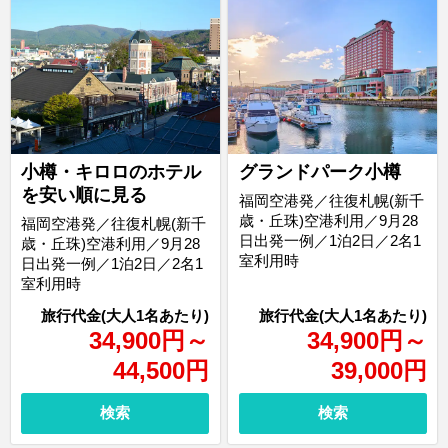
小樽・キロロのホテル
グランドパーク小樽
を安い順に見る
福岡空港発／往復札幌(新千
歳・丘珠)空港利用／9月28
福岡空港発／往復札幌(新千
日出発一例／1泊2日／2名1
歳・丘珠)空港利用／9月28
室利用時
日出発一例／1泊2日／2名1
室利用時
34,900
円
～
34,900
円
～
44,500
円
39,000
円
検索
検索