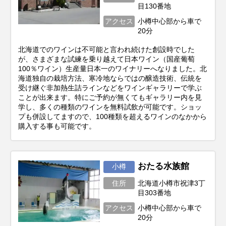
目130番地
アクセス
小樽中心部から車で
20分
北海道でのワインは不可能と言われ続けた創設時でした
が、さまざまな試練を乗り越えて日本ワイン（国産葡萄
100％ワイン）生産量日本一のワイナリーへなりました。北
海道独自の栽培方法、寒冷地ならではの醸造技術、伝統を
受け継ぐ非加熱生詰ラインなどをワインギャラリーで学ぶ
ことが出来ます。特にご予約が無くてもギャラリー内を見
学し、多くの種類のワインを無料試飲が可能です。ショッ
プも併設してますので、100種類を超えるワインのなかから
購入する事も可能です。
おたる水族館
小樽
住所
北海道小樽市祝津3丁
目303番地
アクセス
小樽中心部から車で
20分