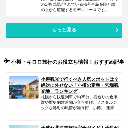
の1件に認定されている積丹半島を陸と船
の上から堪能するモデルコースです。...
もっと見る
小樽・キロロ旅行のお役立ち情報！おすすめ記事
小樽観光で行くべき人気スポットは？
絶対に外せない「小樽の定番・穴場観
光地」ランキング
札幌から快速列車で約35分。石造りの倉庫
群や歴史的建造物が立ち並び、ノスタルジ
ックな港町の風情が漂う街、小樽。 運河沿
いの散策はもちろん、新鮮な寿司や海鮮
丼、ルタオをはじめとする絶品スイーツ、
そしてキラキラ輝くガラス工芸など、女子
子連れ北海道旅行完全ガイド！子供が