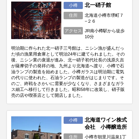
北一硝子館
小樽
住所
北海道小樽市堺町７
−２６
アクセス
JR南小樽駅から徒歩
10分
明治期に作られた北一硝子三号館は、ニシン漁が盛んだっ
た頃の漁業用倉庫として明治24年に建てられました。その
後、ニシン業の衰退が進み、北一硝子初代社長の浅原久吉
が薩摩切子の発祥の地、九州より北海道へ渡り、小樽で石
油ランプの製造を始めました。小樽ガラスは明治期に電気
の代りに使われた、石油ランプの製造がはじまりです。そ
のご、終戦をさかいに需要が少なくなり、さまざまなガラ
ス細工へ移行して行きました。昭和58年に改装し、硝子販
売の店や喫茶店として開店しました。
北海道ワイン株式
小樽
会社 小樽醸造所
住所
小樽市朝里川温泉1丁