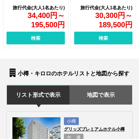
34,400
円
～
30,300
円
～
195,500
円
189,500
円
検索
検索
小樽・キロロのホテルリストと地図から探す
リスト形式で表示
地図で表示
小樽
グリッズプレミアムホテル小樽
交 通