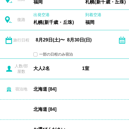
福岡
札幌(新千歳・丘珠)
出発空港
到着空港
復路
札幌(新千歳・丘珠)
福岡
旅行日程
一部の日程のみ宿泊
人数/部
屋数
宿泊地