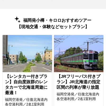
福岡発小樽・キロロおすすめツアー
【現地交通・体験などセットプラン】
【レンタカー付きプラ
【JRフリーパス付きプ
ン】自由度抜群のレン
ラン】JR北海道の指定
タカーで北海道周遊に
区間の列車が乗り放題
最適！
福岡空港発／往復北海道内
各空港利用／2名1室利用
福岡空港発／往復北海道内
各空港利用／2名1室利用