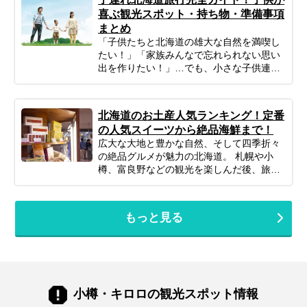
旅の「好き」がぎゅっと詰まったエリアで
喜ぶ観光スポット・持ち物・準備事項
す。 「小樽観光は半日で十分？それとも1
まとめ
泊するべき？」 「お店がたくさんありすぎ
「子供たちと北海道の雄大な自然を満喫し
て、どこに入ればいいかわからない…」 そ
たい！」「家族みんなで忘れられない思い
んなあなたのために、今回はプロのツアー
出を作りたい！」…でも、小さな子供連れ
コーディネーターが厳選した、目的別の小
の旅行は、準備や移動、現地の過ごし方な
樽おすすめ観光スポットをご紹介します。
ど、何かと不安がつきものですよね。ご安
幻想的な夜景から、地元民に愛される市場
心ください！ポイントを押さえてしっかり
グルメ、心静かになれるアートスポットま
北海道のお土産人気ランキング！定番
計画すれば、子連れ北海道旅行は最高の体
で幅広くピックアップ。初めての方からリ
の人気スイーツから絶品海鮮まで！
験になります。 この記事では、子連れファ
ピーターの方まで、あなたの旅のスタイル
広大な大地と豊かな自然、そして四季折々
ミリーが北海道旅行を思いっきり楽しむた
に合わせた「最高の小樽旅」をプランニン
の絶品グルメが魅力の北海道。 札幌や小
めの、計画の立て方の基本から、子供が絶
グするための参考にぜひお役立てくださ
樽、富良野などの観光を楽しんだ後、旅の
対喜ぶおすすめスポット＆アクティビテ
い。
最後に待っている楽しみといえば「お土産
ィ、ホテル選びの秘訣、そしてあると便利
選び」です。 北海道の空の玄関口「新千歳
な持ち物や注意点まで、パパママ目線で徹
空港」は、単なる空港という枠を超え、道
底解説！この記事を読んで、子連れ旅行の
もっと見る
内の美味しいものが全て集まる巨大なショ
不安を解消し、家族みんなの笑顔があふれ
ッピングモールのような場所。しかし、あ
る北海道旅行を実現しましょう♪
まりにも魅力的でお店が多すぎるため、
「結局どれが一番ハズさない？」「職場や
ママ友に配るのにセンスが良いのは？」と
迷ってしまうことも。 そこで今回は、新千
小樽・キロロの観光スポット情報
歳空港や北海道観光で購入できるお土産・