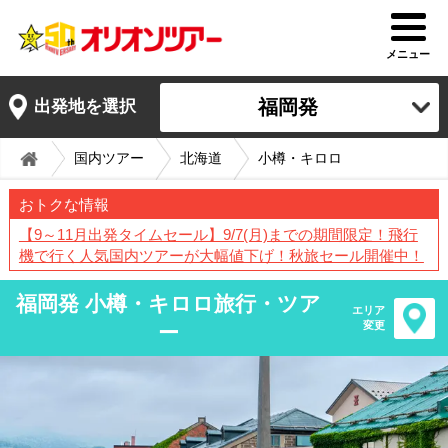
メニュー
福岡発
出発地を選択
国内ツアー
北海道
小樽・キロロ
おトクな情報
【9～11月出発タイムセール】9/7(月)までの期間限定！飛行
機で行く人気国内ツアーが大幅値下げ！秋旅セール開催中！
福岡発 小樽・キロロ旅行・ツア
エリア
変更
ー