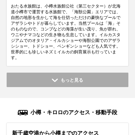
おたる水族館は、小樽水族館公社（第三セクター）が北海
道小樽市で運営する水族館で、「海獣公園」エリアでは、
自然の地形を生かして海を仕切っただけの豪快なプールで
アザラシやトドが暮らしています。当然プールは「海」そ
のものなので、コンブなどの海藻が生い茂り、魚が群れ、
ウニやナマコなどの生き物も生息しています。イルカスタ
ジアムでのオタリア・イルカショーや海獣公園でのアザラ
シショー、トドショー、ペンギンショーなども人気です。
世界的にも珍しいネズミイルカの飼育展示も行っていま
す。
もっと見る
小樽・キロロのアクセス・移動手段
新千歳空港から小樽までのアクセス