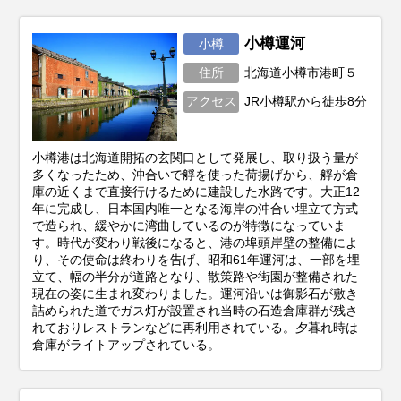
スイーツを厳選してご紹介します。誰もが
知る王道の定番から、市場直送の豪華海
鮮、ご飯もお酒も進む絶品グルメまで、人
小樽運河
小樽
気アイテムをランキング形式やカテゴリ別
住所
北海道小樽市港町５
にお届けします。
アクセス
JR小樽駅から徒歩8分
小樽港は北海道開拓の玄関口として発展し、取り扱う量が
多くなったため、沖合いで艀を使った荷揚げから、艀が倉
庫の近くまで直接行けるために建設した水路です。大正12
年に完成し、日本国内唯一となる海岸の沖合い埋立て方式
で造られ、緩やかに湾曲しているのが特徴になっていま
す。時代が変わり戦後になると、港の埠頭岸壁の整備によ
り、その使命は終わりを告げ、昭和61年運河は、一部を埋
立て、幅の半分が道路となり、散策路や街園が整備された
現在の姿に生まれ変わりました。運河沿いは御影石が敷き
詰められた道でガス灯が設置され当時の石造倉庫群が残さ
れておりレストランなどに再利用されている。夕暮れ時は
倉庫がライトアップされている。