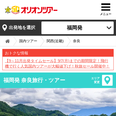
メニュー
福岡発
出発地を選択
国内ツアー
関西(近畿)
奈良
おトクな情報
【9～11月出発タイムセール】9/7(月)までの期間限定！飛行
機で行く人気国内ツアーが大幅値下げ！秋旅セール開催中！
エリア
福岡発 奈良旅行・ツアー
変更