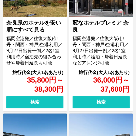
奈良県のホテルを安い
変なホテルプレミア 奈
順にすべて見る
良
福岡空港発／往復大阪(伊
福岡空港発／往復大阪(伊
丹・関西・神戸)空港利用／
丹・関西・神戸)空港利用／
9月27日出発一例／2名1室
9月27日出発一例／2名1室
利用時／宿泊先の組み合わ
利用時／延泊・帰着日延長
せや帰着日延長も可能
などアレンジ可能
35,800
円
～
36,000
円
～
38,300
円
37,600
円
検索
検索