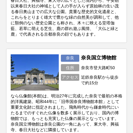
春日大社、興福寺、東大寺の広々とした境内から、平安朝
以来春日大社の神域として人の手が入らず原始林の生い茂
る春日奥山までの広大な公園。貴重な歴史的文化遺産と、
これらをとりまく雄大で豊かな緑の自然美が調和して、他
に類例のない歴史公園とも称され、木々に映える堂塔伽
藍、若草に萌える芝生、鹿の群れ遊ぶ風情、「大仏と緑と
鹿」で代表される古都奈良の顔でもあります。
奈良国立博物館
奈良
住所
奈良市登大路町50
アクセス
近鉄奈良駅から徒歩
で約15分
なら仏像館(本館)は、明治27年に完成した奈良で最初の本格
的洋風建築。昭和44年に「旧帝国奈良博物館本館」として
重要文化財に指定されました。飛鳥時代から鎌倉時代にい
たるまでのすぐれた仏像を数多く展示しており、国内の博
物館では、もっとも充実した仏像の展示となっています。
奈良国立博物館は奈良公園の一角にあって、東大寺、興福
寺、春日大社などに隣接しています。