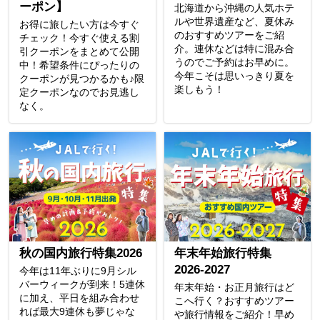
ーポン】
北海道から沖縄の人気ホテ
ルや世界遺産など、夏休み
お得に旅したい方は今すぐ
のおすすめツアーをご紹
チェック！今すぐ使える割
介。連休などは特に混み合
引クーポンをまとめて公開
うのでご予約はお早めに。
中！希望条件にぴったりの
今年こそは思いっきり夏を
クーポンが見つかるかも♪限
楽しもう！
定クーポンなのでお見逃し
なく。
秋の国内旅行特集2026
年末年始旅行特集
2026-2027
今年は11年ぶりに9月シル
バーウィークが到来！5連休
年末年始・お正月旅行はど
に加え、平日を組み合わせ
こへ行く？おすすめツアー
れば最大9連休も夢じゃな
や旅行情報をご紹介！早め