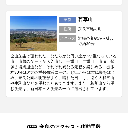
若草山
奈良
住所
奈良市雑司町
アクセス
近鉄奈良駅から徒歩
で約30分
全山芝生で覆われた、なだらかな円い丘が3つ重なっている
山。山麓のゲートから入山し、一重目、二重目、山頂、鶯
塚古墳周辺道など、それぞれ異なる景観を楽しめる、徒歩
約30分ほどのお手軽散策コース。頂上からは大仏殿をはじ
め、奈良公園の眺望がよく、晴れた日には、遠く大和三山
や生駒山などを望むこともできます。また、若草山から望
む夜景は、新日本三大夜景の一つに選出されています。
奈良のアクセス・移動手段