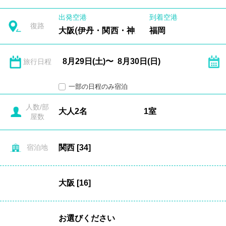
出発空港
到着空港
復路
大阪(伊丹・関西・神戸)
福岡
旅行日程
一部の日程のみ宿泊
人数/部
屋数
宿泊地