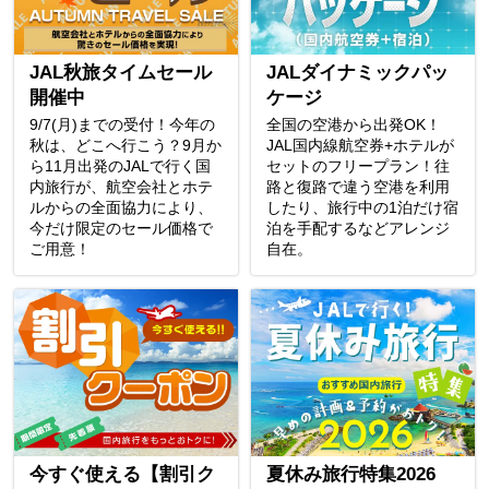
JAL秋旅タイムセール
JALダイナミックパッ
開催中
ケージ
9/7(月)までの受付！今年の
全国の空港から出発OK！
秋は、どこへ行こう？9月か
JAL国内線航空券+ホテルが
ら11月出発のJALで行く国
セットのフリープラン！往
内旅行が、航空会社とホテ
路と復路で違う空港を利用
ルからの全面協力により、
したり、旅行中の1泊だけ宿
今だけ限定のセール価格で
泊を手配するなどアレンジ
ご用意！
自在。
今すぐ使える【割引ク
夏休み旅行特集2026