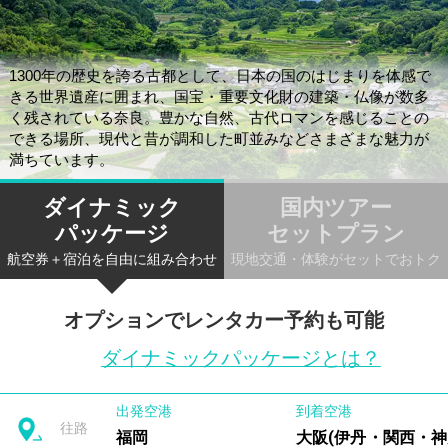
1300年の歴史を誇る古都として、日本の国のはじまりを体感で
きる世界遺産に囲まれ、国宝・重要文化財の建築・仏像が数多
く残されている奈良。豊かな自然、古代ロマンを感じることの
できる場所、現代と昔が調和した町並みなどさまざまな魅力が
満ちています。
ダイナミック
国内ツアー
パッケージ
セットプラン
航空券＋宿泊を自由に組み合わせ
現地交通・体験がセットでおトク
オプションでレンタカー予約も可能
ダイナミックパッケージとは？
出発空港
到着空港
往路
福岡
大阪(伊丹・関西・神