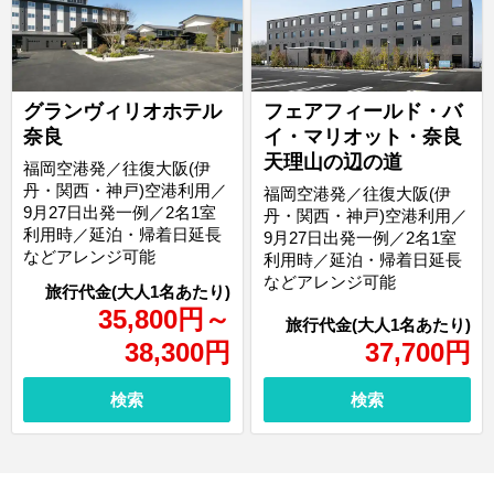
グランヴィリオホテル
フェアフィールド・バ
奈良
イ・マリオット・奈良
天理山の辺の道
福岡空港発／往復大阪(伊
丹・関西・神戸)空港利用／
福岡空港発／往復大阪(伊
9月27日出発一例／2名1室
丹・関西・神戸)空港利用／
利用時／延泊・帰着日延長
9月27日出発一例／2名1室
などアレンジ可能
利用時／延泊・帰着日延長
などアレンジ可能
35,800
円
～
38,300
円
37,700
円
検索
検索