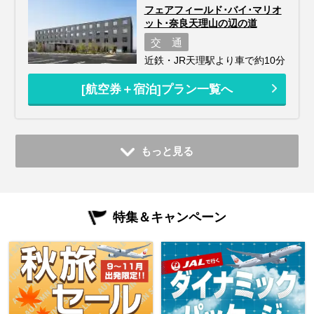
フェアフィールド･バイ･マリオ
ット･奈良天理山の辺の道
交 通
近鉄・JR天理駅より車で約10分
[航空券＋宿泊]プラン一覧へ
もっと見る
特集＆キャンペーン