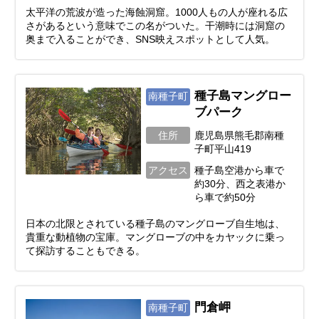
太平洋の荒波が造った海蝕洞窟。1000人もの人が座れる広
さがあるという意味でこの名がついた。干潮時には洞窟の
奥まで入ることができ、SNS映えスポットとして人気。
種子島マングロー
南種子町
ブパーク
住所
鹿児島県熊毛郡南種
子町平山419
アクセス
種子島空港から車で
約30分、西之表港か
ら車で約50分
日本の北限とされている種子島のマングローブ自生地は、
貴重な動植物の宝庫。マングローブの中をカヤックに乗っ
て探訪することもできる。
門倉岬
南種子町