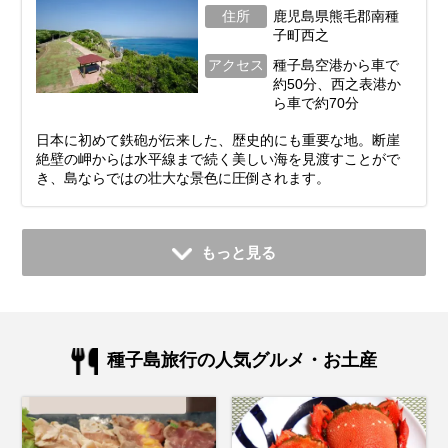
住所
鹿児島県熊毛郡南種
子町西之
アクセス
種子島空港から車で
約50分、西之表港か
ら車で約70分
日本に初めて鉄砲が伝来した、歴史的にも重要な地。断崖
絶壁の岬からは水平線まで続く美しい海を見渡すことがで
き、島ならではの壮大な景色に圧倒されます。
もっと見る
種子島旅行の人気グルメ・お土産