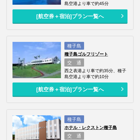
島空港より車で約45分
[航空券＋宿泊]プラン一覧へ
種子島
種子島ゴルフリゾート
交 通
西之表港より車で約35分、種子
島空港より車で約10分
[航空券＋宿泊]プラン一覧へ
種子島
ホテル・レクストン種子島
交 通