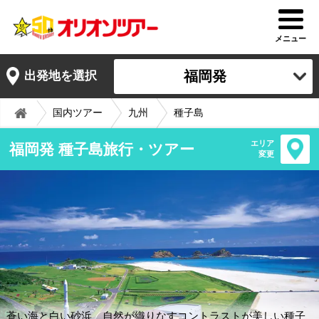
メニュー
福岡発
出発地を選択
国内ツアー
九州
種子島
エリア
福岡発 種子島旅行・ツアー
変更
蒼い海と白い砂浜、自然が織りなすコントラストが美しい種子