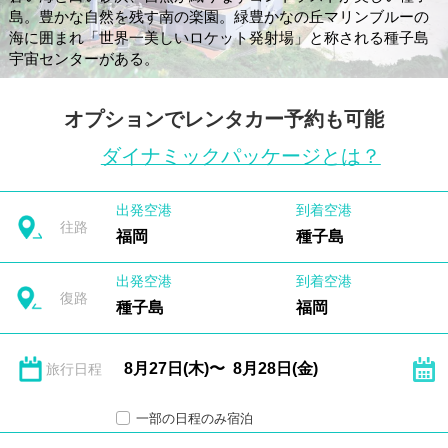
島。豊かな自然を残す南の楽園。緑豊かなの丘マリンブルーの
海に囲まれ「世界一美しいロケット発射場」と称される種子島
宇宙センターがある。
オプションでレンタカー予約も可能
ダイナミックパッケージとは？
出発空港
到着空港
往路
福岡
種子島
出発空港
到着空港
復路
種子島
福岡
旅行日程
一部の日程のみ宿泊