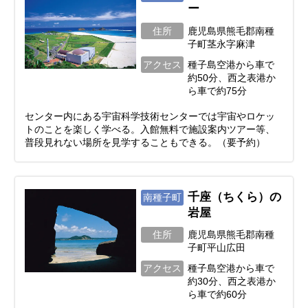
ー
住所
鹿児島県熊毛郡南種
子町茎永字麻津
アクセス
種子島空港から車で
約50分、西之表港か
ら車で約75分
センター内にある宇宙科学技術センターでは宇宙やロケッ
トのことを楽しく学べる。入館無料で施設案内ツアー等、
普段見れない場所を見学することもできる。（要予約）
千座（ちくら）の
南種子町
岩屋
住所
鹿児島県熊毛郡南種
子町平山広田
アクセス
種子島空港から車で
約30分、西之表港か
ら車で約60分