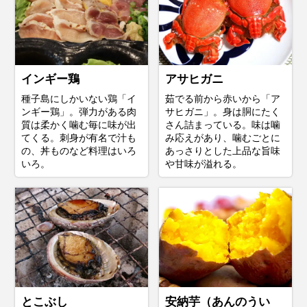
インギー鶏
アサヒガニ
種子島にしかいない鶏「イ
茹でる前から赤いから「ア
ンギー鶏」。弾力がある肉
サヒガニ」。身は胴にたく
質は柔かく噛む毎に味が出
さん詰まっている。味は噛
てくる。刺身が有名で汁も
み応えがあり、噛むごとに
の、丼ものなど料理はいろ
あっさりとした上品な旨味
いろ。
や甘味が溢れる。
とこぶし
安納芋（あんのうい