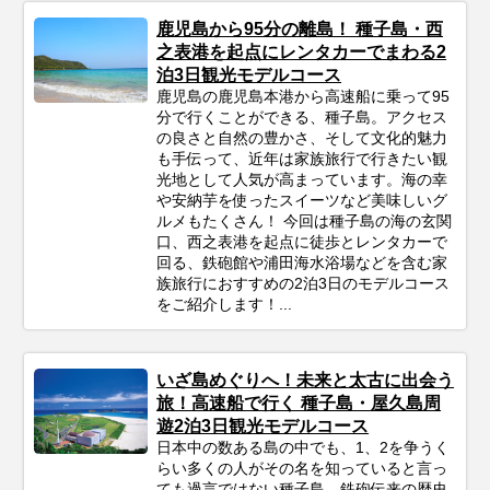
鹿児島から95分の離島！ 種子島・西
之表港を起点にレンタカーでまわる2
泊3日観光モデルコース
鹿児島の鹿児島本港から高速船に乗って95
分で行くことができる、種子島。アクセス
の良さと自然の豊かさ、そして文化的魅力
も手伝って、近年は家族旅行で行きたい観
光地として人気が高まっています。海の幸
や安納芋を使ったスイーツなど美味しいグ
ルメもたくさん！ 今回は種子島の海の玄関
口、西之表港を起点に徒歩とレンタカーで
回る、鉄砲館や浦田海水浴場などを含む家
族旅行におすすめの2泊3日のモデルコース
をご紹介します！...
いざ島めぐりへ！未来と太古に出会う
旅！高速船で行く 種子島・屋久島周
遊2泊3日観光モデルコース
日本中の数ある島の中でも、1、2を争うく
らい多くの人がその名を知っていると言っ
ても過言ではない種子島。鉄砲伝来の歴史