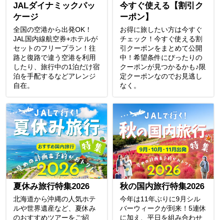
JALダイナミックパッ
今すぐ使える【割引ク
ケージ
ーポン】
全国の空港から出発OK！
お得に旅したい方は今すぐ
JAL国内線航空券+ホテルが
チェック！今すぐ使える割
セットのフリープラン！往
引クーポンをまとめて公開
路と復路で違う空港を利用
中！希望条件にぴったりの
したり、旅行中の1泊だけ宿
クーポンが見つかるかも♪限
泊を手配するなどアレンジ
定クーポンなのでお見逃し
自在。
なく。
夏休み旅行特集2026
秋の国内旅行特集2026
北海道から沖縄の人気ホテ
今年は11年ぶりに9月シル
ルや世界遺産など、夏休み
バーウィークが到来！5連休
のおすすめツアーをご紹
に加え、平日を組み合わせ