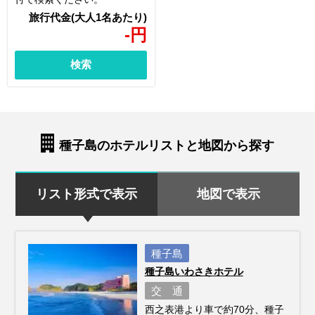
-
円
検索
種子島のホテルリストと地図から探す
リスト形式で表示
地図で表示
種子島
種子島いわさきホテル
交 通
西之表港より車で約70分、種子