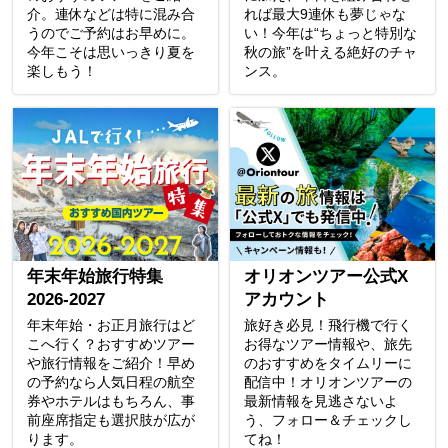
介。連休などは特に混み合
れば最大9連休も夢じゃな
うのでご予約はお早めに。
い！今年は“ちょっと特別な
今年こそは思いっきり夏を
秋の旅”を叶える絶好のチャ
楽しもう！
ンス。
年末年始旅行特集
オリオンツアー公式X
2026-2027
アカウント
年末年始・お正月旅行はど
旅好き必見！飛行機で行く
こへ行く？おすすめツアー
お得なツアー情報や、旅先
や旅行情報をご紹介！早め
のおすすめをタイムリーに
の予約なら人気日程の航空
配信中！オリオンツアーの
券やホテルはもちろん、事
最新情報を見逃さないよ
前座席指定も選択肢が広が
う、フォロー＆チェックし
ります。
てね！