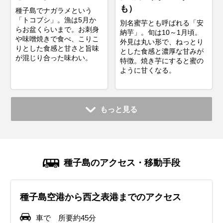
も）
種子島でナガラメという
「トコブシ」。漁は5月か
別名蜜芋とも呼ばれる「安
らお盆くらいまで。お刺身
納芋」。 旬は10～1月頃。
や味噌焼きで食べ、こりこ
外見は丸い形で、ねっとり
りとした食感と甘さと旨味
とした食感と濃厚な甘みが
が混じり合った味わい。
特徴。焼き芋にすると蜜の
ように甘くなる。
もっと見る
種子島のアクセス・移動手段
種子島空港から西之表港までのアクセス
車で 所要約45分