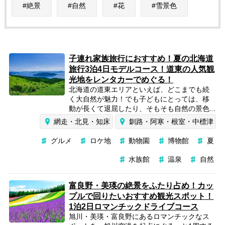
絶景
自然
花
雪景色
子連れ家族旅行におすすめ！夏の北海道
旅行3泊4日モデルコース！道東の人気観
光地をレンタカーでめぐる！
北海道の道東エリアといえば、どこまでも続
く大自然が魅力！でも子どもにとっては、移
動が長くて退屈したり、そもそも自然の景色...
網走・北見・知床
釧路・阿寒・根室・中標津
グルメ
ロケ地
動物園
博物館
夏
水族館
温泉
自然
富良野・美瑛の絶景をふたり占め！カッ
プルで回りたいおすすめ観光スポット！
1泊2日ロマンチックドライブコース
旭川・美瑛・富良野にあるロマンチックなス