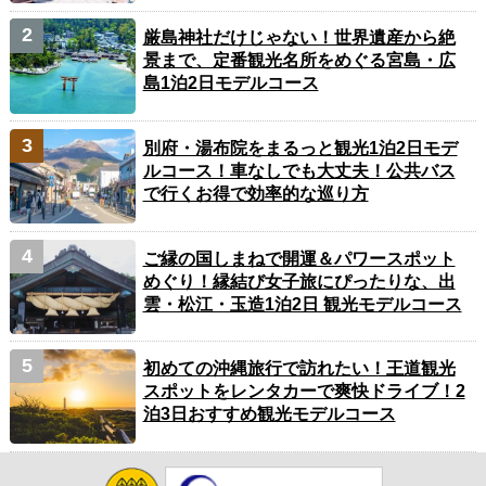
厳島神社だけじゃない！世界遺産から絶
景まで、定番観光名所をめぐる宮島・広
島1泊2日モデルコース
別府・湯布院をまるっと観光1泊2日モデ
ルコース！車なしでも大丈夫！公共バス
で行くお得で効率的な巡り方
ご縁の国しまねで開運＆パワースポット
めぐり！縁結び女子旅にぴったりな、出
雲・松江・玉造1泊2日 観光モデルコース
初めての沖縄旅行で訪れたい！王道観光
スポットをレンタカーで爽快ドライブ！2
泊3日おすすめ観光モデルコース