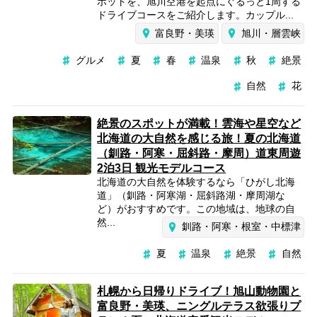
ポットを、旭川空港を起点にぐるっと1周する
ドライブコースをご紹介します。カップル...
富良野・美瑛
旭川・層雲峡
グルメ
夏
春
温泉
秋
絶景
自然
花
絶景のスポットが満載！雲海や星空など
北海道の大自然を感じる旅！夏の北海道
（釧路・阿寒・屈斜路・摩周）道東周遊
2泊3日 観光モデルコース
北海道の大自然を体験するなら「ひがし北海
道」（釧路・阿寒湖・屈斜路湖・摩周湖な
ど）がおすすめです。この地域は、地球の自
然...
釧路・阿寒・根室・中標津
夏
温泉
絶景
自然
札幌から日帰りドライブ！旭山動物園と
富良野・美瑛、ニングルテラス欲張りプ