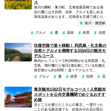
ス
旭川の隣町・東川町。北海道最高峰である旭
岳の麓には大自然、温泉、グルメを楽しめる
旭岳温泉があります。北海道を五感で感じた...
旭川・層雲峡
グルメ
夏
温泉
絶景
自然
往復空路で楽々移動！ 利尻島・礼文島の
自然とグルメを満喫する3泊4日の観光モ
デルコース
稚内からフェリーで約2時間かかる利尻島・礼
文島。飛行機だと毎日1便出航している札幌丘
珠空港から約1時間！ 楽々アクセスで...
グルメ
夏
絶景
自然
花
東京観光1泊2日モデルコース！人気観光
スポットを公共交通機関でめぐるおすす
め旅
見どころが盛りだくさんの東京。一度行った
ことのある観光地でも、街並みやお店が変わ