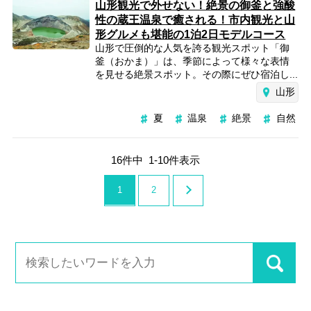
山形観光で外せない！絶景の御釜と強酸
性の蔵王温泉で癒される！市内観光と山
形グルメも堪能の1泊2日モデルコース
山形で圧倒的な人気を誇る観光スポット「御
釜（おかま）」は、季節によって様々な表情
を見せる絶景スポット。その際にぜひ宿泊し...
山形
夏
温泉
絶景
自然
16
件中
1
-
10
件表示
1
2