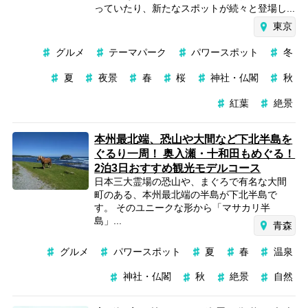
っていたり、新たなスポットが続々と登場し...
東京
グルメ
テーマパーク
パワースポット
冬
夏
夜景
春
桜
神社・仏閣
秋
紅葉
絶景
本州最北端、恐山や大間など下北半島を
ぐるり一周！ 奥入瀬・十和田もめぐる！
2泊3日おすすめ観光モデルコース
日本三大霊場の恐山や、まぐろで有名な大間
町のある、本州最北端の半島が下北半島で
す。 そのユニークな形から「マサカリ半
島」...
青森
グルメ
パワースポット
夏
春
温泉
神社・仏閣
秋
絶景
自然