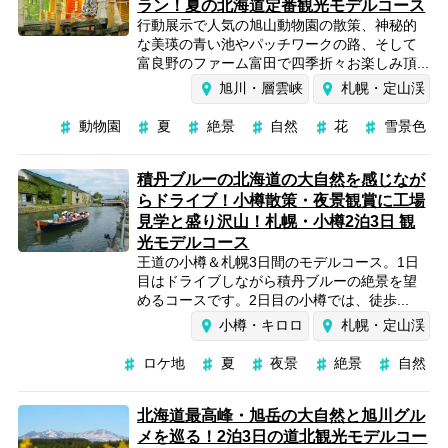
ラン！夏の北海道定番観光モデルコース
行動展示で人気の旭山動物園の散策、神秘的
な美瑛の青い池やパッチワークの路、そして
富良野のファーム富田で四季折々お楽しみ頂...
旭川・層雲峡
札幌・定山渓
動物園
夏
絶景
自然
花
雪景色
積丹ブルーの北海道の大自然を感じなが
らドライブ！小樽散策・夜景観賞に工場
見学と盛り沢山！札幌・小樽2泊3日 観
光モデルコース
王道の小樽＆札幌3日間のモデルコース。1日
目はドライブしながら積丹ブルーの絶景を望
めるコースです。2日目の小樽では、徒歩...
小樽・キロロ
札幌・定山渓
ロケ地
夏
夜景
絶景
自然
北海道最高峰・旭岳の大自然と旭川グル
メを巡る！2泊3日の道北観光モデルコー