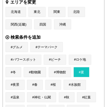
エリアを変更
北海道
東北
関東
北陸
関西(近畿)
四国
沖縄
検索条件を追加
グルメ
テーマパーク
パワースポット
ビーチ
ロケ地
冬
動物園
博物館
夏
夜景
春
桜
水族館
温泉
神社・仏閣
秋
紅葉