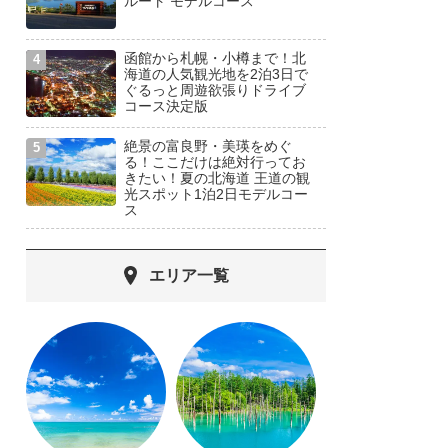
ルート モデルコース
函館から札幌・小樽まで！北
海道の人気観光地を2泊3日で
ぐるっと周遊欲張りドライブ
コース決定版
絶景の富良野・美瑛をめぐ
る！ここだけは絶対行ってお
きたい！夏の北海道 王道の観
光スポット1泊2日モデルコー
ス
エリア一覧