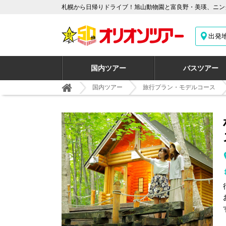
札幌から日帰りドライブ！旭山動物園と富良野・美瑛、ニング
出発
国内ツアー
バスツアー
国内ツアー
旅行プラン・モデルコース