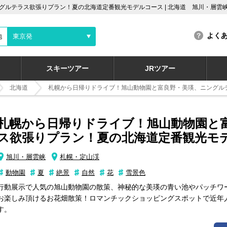
ルテラス欲張りプラン！夏の北海道定番観光モデルコース | 北海道 旭川・層雲峡
よく
地
東京発
スキーツアー
JRツアー
北海道
札幌から日帰りドライブ！旭山動物園と富良野・美瑛、ニングル
札幌から日帰りドライブ！旭山動物園と
ス欲張りプラン！夏の北海道定番観光モ
旭川・層雲峡
札幌・定山渓
動物園
夏
絶景
自然
花
雪景色
行動展示で人気の旭山動物園の散策、神秘的な美瑛の青い池やパッチワ
お楽しみ頂けるお花畑散策！ロマンチックショッピングスポットで近年
す。