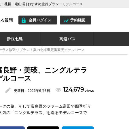
・札幌・定山渓 | おすすめ旅行プラン・モデルコース
ある質問
会員ログイン
予約確認
伊豆七島
高速バス
テラス欲張りプラン！夏の北海道定番観光モデルコース
富良野・美瑛、ニングルテラ
デルコース
124,679
views
更新日：
2026年6月3日
ークの路、そして富良野のファーム富田で四季折々
人気の「ニングルテラス」を巡るモデルコースで