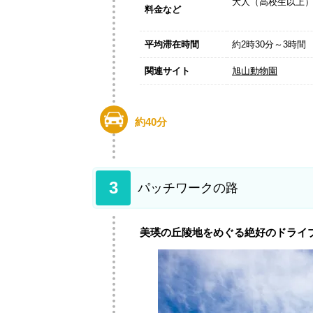
大人（高校生以上）1
料金など
平均滞在時間
約2時30分～3時間
関連サイト
旭山動物園
約40分
3
パッチワークの路
美瑛の丘陵地をめぐる絶好のドライ