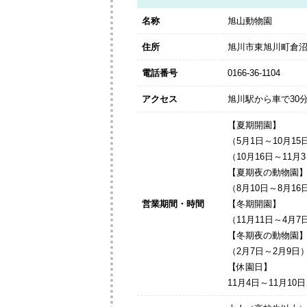
名称
旭山動物園
住所
旭川市東旭川町倉
電話番号
0166-36-1104
アクセス
旭川駅から車で30分
【夏期開園】
（5月1日～10月15
（10月16日～11
【夏期夜の動物園
（8月10日～8月1
営業期間・時間
【冬期開園】
（11月11日～4月
【冬期夜の動物園
（2月7日～2月9日
【休園日】
11月4日～11月10