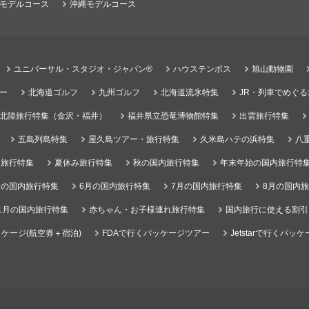
モデルコース
沖縄モデルコース
ユニバーサル・スタジオ・ジャパン®
ハウステンボス
旭山動物園
ー
北海道ゴルフ
九州ゴルフ
北海道流氷特集
JR・列車でめぐ
北陸旅行特集（金沢・福井）
福井県立恐竜博物館特集
出雲旅行特集
五島列島特集
屋久島ツアー・旅行特集
久米島ハテの浜特集
八
）旅行特集
夏休み旅行特集
秋の国内旅行特集
年末年始の国内旅行特
月の国内旅行特集
6月の国内旅行特集
7月の国内旅行特集
8月の国内
1月の国内旅行特集
赤ちゃん・お子様連れ旅行特集
国内旅行に使える割引
ケージ(航空券＋宿泊)
FDAで行くパッケージツアー
Jetstarで行くパッ