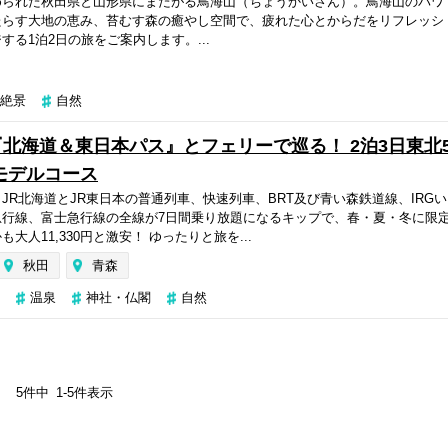
められた秋田県と山形県にまたがる鳥海山（ちょうかいさん）。鳥海山のパワ
たらす大地の恵み、苔むす森の癒やし空間で、疲れた心とからだをリフレッシ
る1泊2日の旅をご案内します。...
絶景
自然
北海道＆東日本パス』とフェリーで巡る！ 2泊3日東北
モデルコース
JR北海道とJR東日本の普通列車、快速列車、BRT及び青い森鉄道線、IRGい
急行線、富士急行線の全線が7日間乗り放題になるキップで、春・夏・冬に限
大人11,330円と激安！ ゆったりと旅を...
秋田
青森
温泉
神社・仏閣
自然
5
件中
1
-
5
件表示