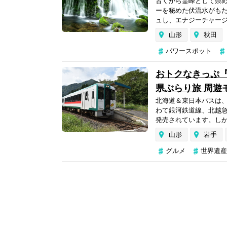
古くから霊峰として崇
ーを秘めた伏流水がも
ュし、エナジーチャージす
山形
秋田
パワースポット
おトクなきっぷ『
県ぶらり旅 周遊
北海道＆東日本パスは、
わて銀河鉄道線、北越
発売されています。しかも
山形
岩手
グルメ
世界遺産