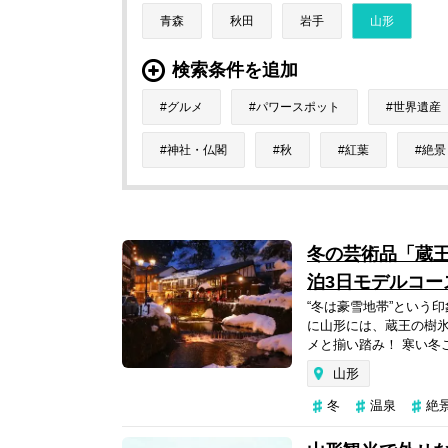
青森
秋田
岩手
山形
検索条件を追加
グルメ
パワースポット
世界遺産
神社・仏閣
秋
紅葉
絶景
冬の芸術品「蔵
泊3日モデルコー
“冬は豪雪地帯”という
に山形には、蔵王の樹
メと揃い踏み！ 寒い冬
山形
冬
温泉
絶