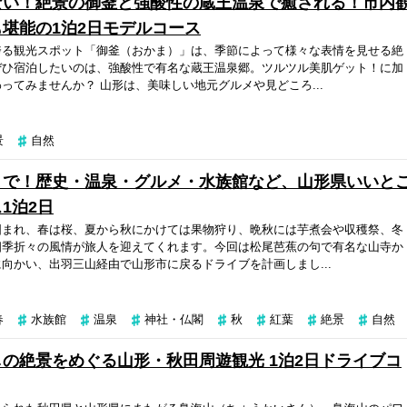
ない！絶景の御釜と強酸性の蔵王温泉で癒される！市内
堪能の1泊2日モデルコース
誇る観光スポット「御釜（おかま）」は、季節によって様々な表情を見せる絶
ぜひ宿泊したいのは、強酸性で有名な蔵王温泉郷。ツルツル美肌ゲット！に加
ってみませんか？ 山形は、美味しい地元グルメや見どころ...
景
自然
まで！歴史・温泉・グルメ・水族館など、山形県いいと
1泊2日
囲まれ、春は桜、夏から秋にかけては果物狩り、晩秋には芋煮会や収穫祭、冬
四季折々の風情が旅人を迎えてくれます。今回は松尾芭蕉の句で有名な山寺か
向かい、出羽三山経由で山形市に戻るドライブを計画しまし...
春
水族館
温泉
神社・仏閣
秋
紅葉
絶景
自然
の絶景をめぐる山形・秋田周遊観光 1泊2日ドライブコ