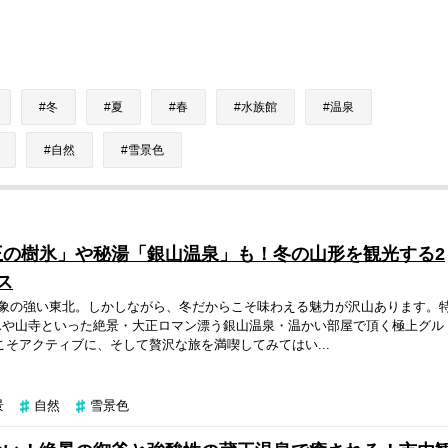
冬
夏
春
水族館
温泉
自然
雪景色
王の樹氷」や秘湯「銀山温泉」も！冬の山形を観光する2
ス
印象の強い東北。しかしながら、冬だからこそ味わえる魅力が沢山あります。
氷や山寺といった絶景・大正ロマン漂う銀山温泉・温かい部屋で頂く極上グル
こそアクティブに、そして贅沢な旅を満喫してみてはい...
景
自然
雪景色