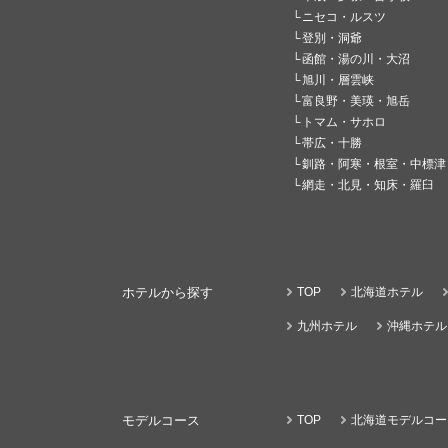
ニセコ・ルスツ
登別・洞爺
函館・湯の川・大沼
旭川・層雲峡
富良野・美瑛・旭岳
トマム・サホロ
帯広・十勝
釧路・阿寒・根室・中標津
網走・北見・知床・羅臼
ホテルから探す
TOP
北海道ホテル
九州ホテル
沖縄ホテル
モデルコース
TOP
北海道モデルコー