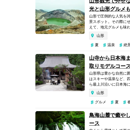
山形観光で外せ
光と山形グルメも
山形で圧倒的な人気を
景スポット。その際に
えて、地元グルメも味わ
山形
夏
温泉
絶
山寺から日本海
取りモデルコース
山形県は豊かな自然に
はスキーや温泉など、
ら最上川沿いに日本海に
山形
グルメ
夏
鳥海山麓で癒やし
ース