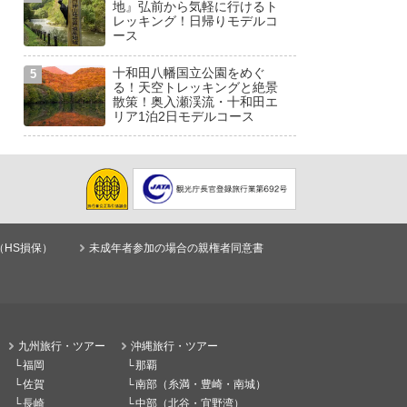
地』弘前から気軽に行けるト
レッキング！日帰りモデルコ
ース
十和田八幡国立公園をめぐ
る！天空トレッキングと絶景
散策！奥入瀬渓流・十和田エ
リア1泊2日モデルコース
（HS損保）
未成年者参加の場合の親権者同意書
九州旅行・ツアー
沖縄旅行・ツアー
福岡
那覇
佐賀
南部（糸満・豊崎・南城）
長崎
中部（北谷・宜野湾）