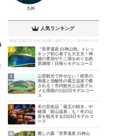
九州
人気ランキング
過去7日間でアクセスの多い旅行プラン・モデルコース
5
『世界遺産 白神山地』トレッ
キング初心者でも大丈夫！神
秘の青池や十二湖をめぐる絶
景満喫！日帰りモデルコース
定
山形観光で外せない！絶景の
御釜と強酸性の蔵王温泉で癒
される！市内観光と山形グル
メも堪能の1泊2日モデルコー
ス
冬の芸術品「蔵王の樹氷」や
秘湯「銀山温泉」も！冬の山
形を観光する2泊3日モデルコ
ース
癒しの森『世界遺産 白神山