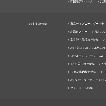
四国モデルコース
九州
おすすめ特集
東京ディズニーリゾート®
北海道スキー
東北スキ
富良野・美瑛旅行特集
JR・列車でめぐる九州の旅
ゴールデンウィーク（GW
4月の国内旅行特集
5
10月の国内旅行特集
1
JALで行くダイナミックパッ
タイムセール特集