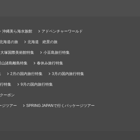
沖縄美ら海水族館
アドベンチャーワールド
る北海道の旅
北海道 絶景の旅
大塚国際美術館特集
小豆島旅行特集
重山諸島離島特集
春休み旅行特集
集
2月の国内旅行特集
3月の国内旅行特集
旅行特集
9月の国内旅行特集
クーポン
ケージツアー
SPRING JAPANで行くパッケージツアー