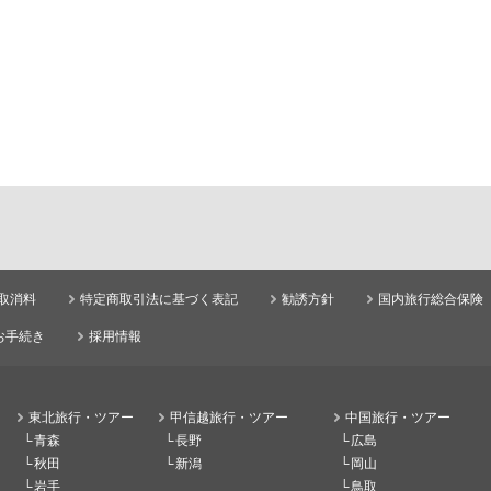
取消料
特定商取引法に基づく表記
勧誘方針
国内旅行総合保険
お手続き
採用情報
東北旅行・ツアー
甲信越旅行・ツアー
中国旅行・ツアー
青森
長野
広島
秋田
新潟
岡山
岩手
鳥取