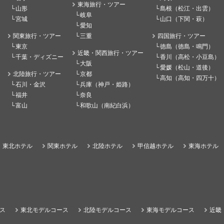
東海旅行・ツアー
山形
島根（松江・出雲）
岐阜
宮城
山口（下関・萩）
愛知
関東旅行・ツアー
三重
四国旅行・ツアー
東京
徳島（徳島・鳴門）
近畿・関西旅行・ツアー
千葉・ディズニー
香川（高松・小豆島）
大阪
愛媛（松山・道後）
北陸旅行・ツアー
京都
高知（高知・四万十）
石川・金沢
兵庫（神戸・姫路）
福井
奈良
富山
和歌山（南紀白浜）
東北ホテル
関東ホテル
北陸ホテル
甲信越ホテル
東海ホテル
ス
東北モデルコース
北陸モデルコース
東海モデルコース
近畿