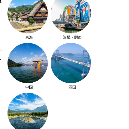
観
東海
近畿・関西
こ
中国
四国