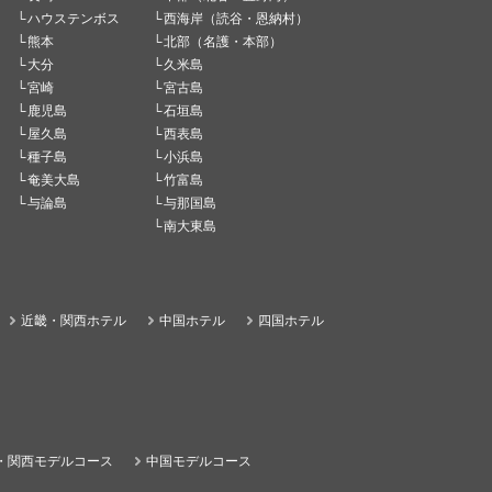
ハウステンボス
西海岸（読谷・恩納村）
熊本
北部（名護・本部）
大分
久米島
宮崎
宮古島
鹿児島
石垣島
屋久島
西表島
種子島
小浜島
奄美大島
竹富島
与論島
与那国島
南大東島
近畿・関西ホテル
中国ホテル
四国ホテル
・関西モデルコース
中国モデルコース