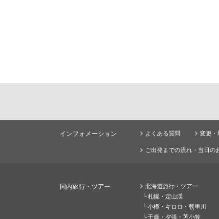
インフォメーション
よくある質問
変更・
ご出発までの流れ・当日の
国内旅行・ツアー
北海道旅行・ツアー
札幌・定山渓
小樽・キロロ・朝里川
千歳・夕張・苫小牧