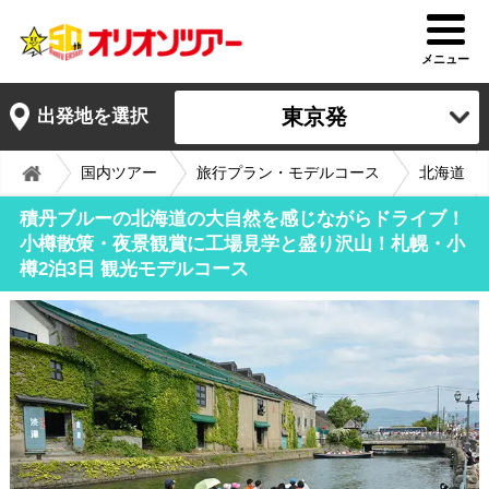
メニュー
東京発
出発地を選択
国内ツアー
旅行プラン・モデルコース
北海道
積丹ブルーの北海道の大自然を感じながらドライブ！
小樽散策・夜景観賞に工場見学と盛り沢山！札幌・小
樽2泊3日 観光モデルコース