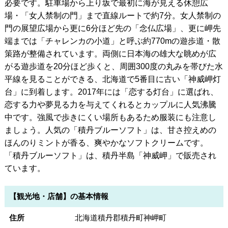
必要です。駐車場から上り坂で最初に海が見える休憩広
場・「女人禁制の門」まで直線ルートで約7分。女人禁制の
門の展望広場から更に6分ほど先の「念仏広場」、更に岬先
端までは「チャレンカの小道」と呼ぶ約770mの遊歩道・散
策路が整備されています。両側に日本海の雄大な眺めが広
がる遊歩道を20分ほど歩くと、周囲300度の丸みを帯びた水
平線を見ることができる、北海道で5番目に古い「神威岬灯
台」に到着します。2017年には「恋する灯台」に選ばれ、
恋する力や夢見る力を与えてくれるとカップルに人気沸騰
中です。強風で歩きにくい場所もあるため服装にも注意し
ましょう。人気の「積丹ブルーソフト」は、甘さ控えめの
ほんのりミントが香る、爽やかなソフトクリームです。
「積丹ブルーソフト」は、積丹半島「神威岬」で販売され
ています。
【観光地・店舗】の基本情報
住所
北海道積丹郡積丹町神岬町