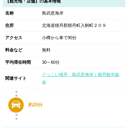
【観光地・店舗】の基本情報
名称
島武意海岸
住所
北海道積丹郡積丹町入舸町２０９
アクセス
小樽から車で90分
料金など
無料
平均滞在時間
30～60分
どっこい積丹 島武意海岸｜積丹観光協
関連サイト
会
約20分