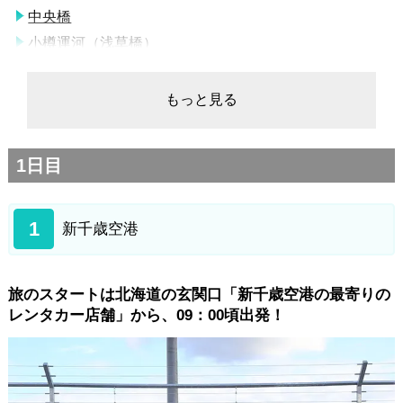
中央橋
小樽運河（浅草橋）
北一硝子三号館
小樽オルゴール堂 本館
もっと見る
白い恋人パーク
札幌もいわ山ロープウェイ
1日目
札幌市内ホテルor札幌駅or大通り公園
3日目
1
札幌市内ホテル
新千歳空港
札幌市中央卸売市場 札幌場外市場
札幌大倉山展望台
旅のスタートは北海道の玄関口「新千歳空港の最寄りの
さっぽろ羊ケ丘展望台
レンタカー店舗」から、09：00頃出発！
新千歳空港の最寄りのレンタカー店舗