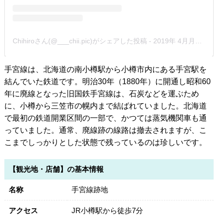
Chihiroさん(@___chii.pic)がシェアした投稿
-
2019年 4月月24日午後5時49分PDT
手宮線は、北海道の南小樽駅から小樽市内にある手宮駅を
結んでいた鉄道です。明治30年（1880年）に開通し昭和60
年に廃線となった旧国鉄手宮線は、石炭などを運ぶため
に、小樽から三笠市の幌内まで結ばれていました。北海道
で最初の鉄道開業区間の一部で、かつては蒸気機関車も通
っていました。通常、廃線跡の線路は撤去されますが、こ
こまでしっかりとした状態で残っているのは珍しいです。
【観光地・店舗】の基本情報
名称
手宮線跡地
アクセス
JR小樽駅から徒歩7分