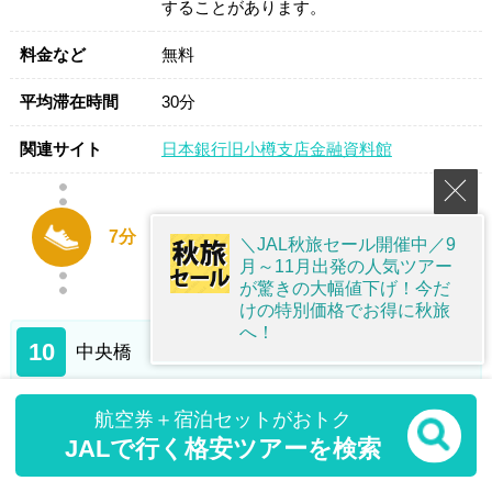
することがあります。
料金など
無料
平均滞在時間
30分
関連サイト
日本銀行旧小樽支店金融資料館
7分
＼JAL秋旅セール開催中／9
月～11月出発の人気ツアー
が驚きの大幅値下げ！今だ
けの特別価格でお得に秋旅
へ！
10
中央橋
航空券＋宿泊セットがおトク
レトロな小樽の街並みを人力車から堪能！
JALで行く格安ツアーを検索