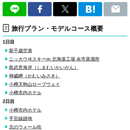
旅行プラン・モデルコース概要
1日目
新千歳空港
ニッカウヰスキー㈱ 北海道工場 余市蒸溜所
島武意海岸（しまむいかいがん）
神威岬（かむいみさき）
小樽天狗山ロープウェイ
小樽市内ホテル
2日目
小樽市内ホテル
手宮線跡地
北のウォール街