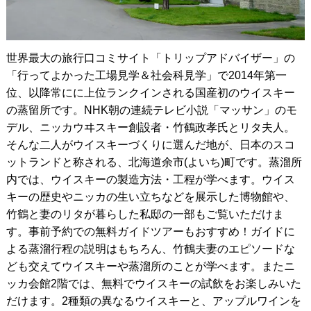
世界最大の旅行口コミサイト「トリップアドバイザー」の
「行ってよかった工場見学＆社会科見学」で2014年第一
位、以降常にに上位ランクインされる国産初のウイスキー
の蒸留所です。NHK朝の連続テレビ小説「マッサン」のモ
デル、ニッカウヰスキー創設者・竹鶴政孝氏とリタ夫人。
そんな二人がウイスキーづくりに選んだ地が、日本のスコ
ットランドと称される、北海道余市(よいち)町です。蒸溜所
内では、ウイスキーの製造方法・工程が学べます。ウイス
キーの歴史やニッカの生い立ちなどを展示した博物館や、
竹鶴と妻のリタが暮らした私邸の一部もご覧いただけま
す。事前予約での無料ガイドツアーもおすすめ！ガイドに
よる蒸溜行程の説明はもちろん、竹鶴夫妻のエピソードな
ども交えてウイスキーや蒸溜所のことが学べます。またニ
ッカ会館2階では、無料でウイスキーの試飲をお楽しみいた
だけます。2種類の異なるウイスキーと、アップルワインを