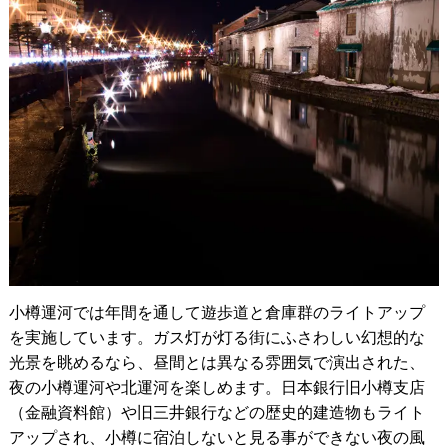
小樽運河では年間を通して遊歩道と倉庫群のライトアップ
を実施しています。ガス灯が灯る街にふさわしい幻想的な
光景を眺めるなら、昼間とは異なる雰囲気で演出された、
夜の小樽運河や北運河を楽しめます。日本銀行旧小樽支店
（金融資料館）や旧三井銀行などの歴史的建造物もライト
アップされ、小樽に宿泊しないと見る事ができない夜の風