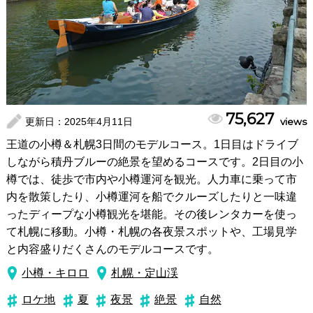
75,627
更新日：
2025年4月11日
views
王道の小樽＆札幌3日間のモデルコース。1日目はドライブ
しながら積丹ブルーの絶景を望めるコースです。2日目の小
樽では、徒歩で市内や小樽運河を観光。人力車に乗って市
内を散策したり、小樽運河を船でクルーズしたりと一味違
ったディープな小樽観光を堪能。その後レンタカーを使っ
て札幌に移動。小樽・札幌の各夜景スポットや、工場見学
と内容盛りだくさんのモデルコースです。
小樽・キロロ
札幌・定山渓
ロケ地
夏
夜景
絶景
自然