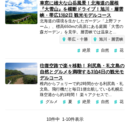
車窓に雄大な山岳風景！北海道の屋根
『大雪山』を横断ドライブ！旭川・層雲
峡・帯広1泊2日 観光モデルコース
北海道の環境を生かしたガーデン「上野ファ
ーム」、標高650mの高原にある庭園「大雪の
森ガーデン」を見学。層雲峡では温泉と...
帯広・十勝
旭川・層雲峡
絶景
自然
花
往復空路で楽々移動！ 利尻島・礼文島の
自然とグルメを満喫する3泊4日の観光モ
デルコース
稚内からフェリーで約2時間かかる利尻島・礼
文島。飛行機だと毎日1便出航している札幌丘
珠空港から約1時間！ 楽々アクセスで...
グルメ
夏
絶景
自然
花
10
件中
1
-
10
件表示