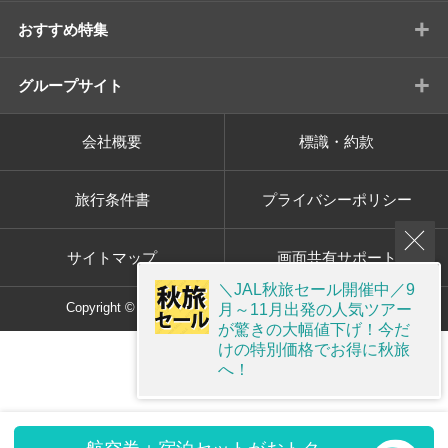
+
おすすめ特集
+
グループサイト
会社概要
標識・約款
旅行条件書
プライバシーポリシー
サイトマップ
画面共有サポート
＼JAL秋旅セール開催中／9
月～11月出発の人気ツアー
Copyright © ORION TOUR Co.,Ltd. All rights reserved.
が驚きの大幅値下げ！今だ
けの特別価格でお得に秋旅
へ！