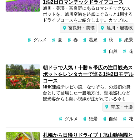
1泊2日ロマンチックドライブコース
旭川・美瑛・富良野にあるロマンチックなス
ポットを、旭川空港を起点にぐるっと1周する
ドライブコースをご紹介します。カップル...
富良野・美瑛
旭川・層雲峡
グルメ
夏
春
温泉
秋
絶景
自然
花
朝ドラで人気！十勝＆帯広の注目観光ス
ポットをレンタカーで巡る1泊2日モデル
コース
NHK連続テレビ小説「なつぞら」の最初の舞
台として登場した十勝地方は、聖地巡礼など
観光客からも熱い視線が注がれている今も...
帯広・十勝
グルメ
絶景
自然
花
札幌から日帰りドライブ！旭山動物園と