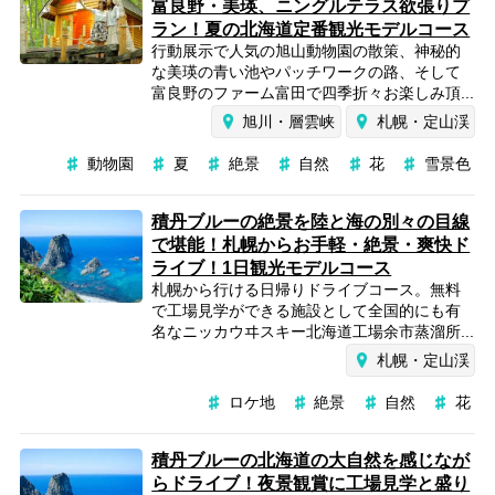
富良野・美瑛、ニングルテラス欲張りプ
ラン！夏の北海道定番観光モデルコース
行動展示で人気の旭山動物園の散策、神秘的
な美瑛の青い池やパッチワークの路、そして
富良野のファーム富田で四季折々お楽しみ頂...
旭川・層雲峡
札幌・定山渓
動物園
夏
絶景
自然
花
雪景色
積丹ブルーの絶景を陸と海の別々の目線
で堪能！札幌からお手軽・絶景・爽快ド
ライブ！1日観光モデルコース
札幌から行ける日帰りドライブコース。無料
で工場見学ができる施設として全国的にも有
名なニッカウヰスキー北海道工場余市蒸溜所...
札幌・定山渓
ロケ地
絶景
自然
花
積丹ブルーの北海道の大自然を感じなが
らドライブ！夜景観賞に工場見学と盛り