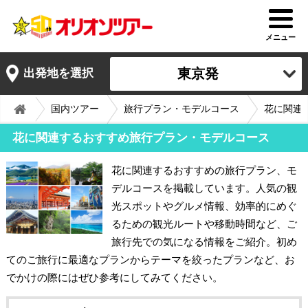
メニュー
東京発
出発地を選択
国内ツアー
旅行プラン・モデルコース
花に関連
花に関連するおすすめ旅行プラン・モデルコース
花に関連するおすすめの旅行プラン、モ
デルコースを掲載しています。人気の観
光スポットやグルメ情報、効率的にめぐ
るための観光ルートや移動時間など、ご
旅行先での気になる情報をご紹介。初め
てのご旅行に最適なプランからテーマを絞ったプランなど、お
でかけの際にはぜひ参考にしてみてください。