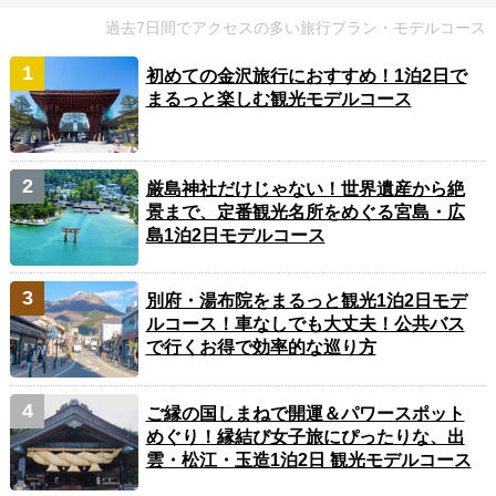
過去7日間でアクセスの多い旅行プラン・モデルコース
初めての金沢旅行におすすめ！1泊2日で
まるっと楽しむ観光モデルコース
厳島神社だけじゃない！世界遺産から絶
景まで、定番観光名所をめぐる宮島・広
島1泊2日モデルコース
別府・湯布院をまるっと観光1泊2日モデ
ルコース！車なしでも大丈夫！公共バス
で行くお得で効率的な巡り方
ご縁の国しまねで開運＆パワースポット
めぐり！縁結び女子旅にぴったりな、出
雲・松江・玉造1泊2日 観光モデルコース