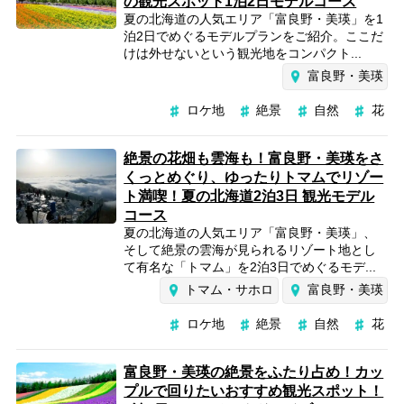
の観光スポット1泊2日モデルコース
夏の北海道の人気エリア「富良野・美瑛」を1
泊2日でめぐるモデルプランをご紹介。ここだ
けは外せないという観光地をコンパクト...
富良野・美瑛
ロケ地
絶景
自然
花
絶景の花畑も雲海も！富良野・美瑛をさ
くっとめぐり、ゆったりトマムでリゾー
ト満喫！夏の北海道2泊3日 観光モデル
コース
夏の北海道の人気エリア「富良野・美瑛」、
そして絶景の雲海が見られるリゾート地とし
て有名な「トマム」を2泊3日でめぐるモデ...
トマム・サホロ
富良野・美瑛
ロケ地
絶景
自然
花
富良野・美瑛の絶景をふたり占め！カッ
プルで回りたいおすすめ観光スポット！