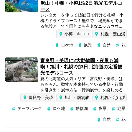
沢山！札幌・小樽1泊2日 観光モデルコ
ース
レンタカーを使って1泊2日で行ける札幌・小
樽のドライブコース！無料で工場見学ができ
る施設として全国的にも有名なニッカウヰ...
小樽・キロロ
札幌・定山渓
ロケ地
絶景
自然
花
富良野・美瑛に2大動物園・夜景も満
喫！旭川・札幌2泊3日 北海道の定番観
光モデルコース
夏の北海道の人気エリア「富良野・美瑛」は
もちろん、動物が本来持っている生態・行動
を引き出す展示方法「行動展示」を楽しめる...
富良野・美瑛
旭川・層雲峡
札幌・定山渓
テーマパーク
ロケ地
動物園
夜景
絶景
自然
花