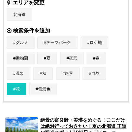
エリアを変更
北海道
検索条件を追加
グルメ
テーマパーク
ロケ地
動物園
夏
夜景
春
温泉
秋
絶景
自然
花
雪景色
絶景の富良野・美瑛をめぐる！ここだけ
は絶対行っておきたい！夏の北海道 王道