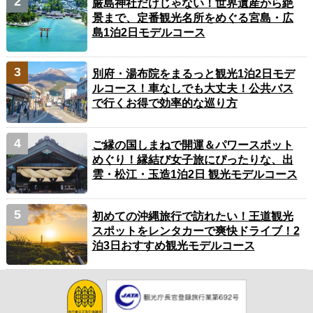
厳島神社だけじゃない！世界遺産から絶
景まで、定番観光名所をめぐる宮島・広
島1泊2日モデルコース
別府・湯布院をまるっと観光1泊2日モデ
ルコース！車なしでも大丈夫！公共バス
で行くお得で効率的な巡り方
ご縁の国しまねで開運＆パワースポット
めぐり！縁結び女子旅にぴったりな、出
雲・松江・玉造1泊2日 観光モデルコース
初めての沖縄旅行で訪れたい！王道観光
スポットをレンタカーで爽快ドライブ！2
泊3日おすすめ観光モデルコース