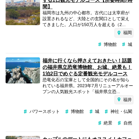
する1日観光モデルコース【所要時間7時
間】
福岡市は九州の中心都市。古代には太宰府が
設置されるなど、大陸との玄関口として栄え
てきました。人口が150万人を超える（2...
福岡
博物館
城
福井に行くなら押さえておきたい！話題
の福井県立恐竜博物館、お城、絶景も！
1泊2日でめぐる定番観光モデルコース
恐竜化石の宝庫として全国的にその名が知ら
れている福井県。2023年7月リニューアルオー
プンの人気観光スポット「福井県立恐...
福井
パワースポット
博物館
城
神社・仏閣
絶景
自然