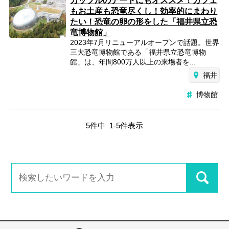
カップルのデートにもオススメ！カフェ
もお土産も恐竜尽くし！効率的にまわり
たい！恐竜の卵の形をした「福井県立恐
竜博物館」
2023年7月リニューアルオープンで話題。世界
三大恐竜博物館である「福井県立恐竜博物
館」は、年間800万人以上の来場者を...
福井
博物館
5
件中
1
-
5
件表示