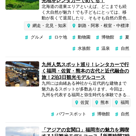
光地をレンタカーでめぐる！
北海道の道東エリアといえば、どこまでも続
く大自然が魅力！でも子どもにとっては、移
動が長くて退屈したり、そもそも自然の景色...
網走・北見・知床
釧路・阿寒・根室・中標津
グルメ
ロケ地
動物園
博物館
夏
水族館
温泉
自然
九州人気スポット巡り！レンタカーで行
く福岡・佐賀・熊本の古代と近代融合の
旅！2泊3日観光モデルコース
九州には由緒ある神社から近代的な建物まで
魅力あるスポットが多数あります。今回は、
九州を代表する福岡と弥生時代を体験できる...
佐賀
熊本
福岡
パワースポット
博物館
自然
「アジアの玄関口」福岡市の魅力を満喫