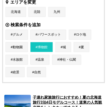
エリアを変更
北海道
北陸
九州
検索条件を追加
グルメ
パワースポット
ロケ地
動物園
博物館
城
夏
水族館
温泉
神社・仏閣
絶景
自然
子連れ家族旅行におすすめ！夏の北海道
旅行3泊4日モデルコース！道東の人気観