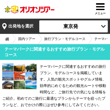
メニュー
東京発
出発地を選択
国内ツアー
旅行プラン・モデルコース
テーマパ
テーマパークに関連するおすすめ旅行プラン・モデル
コース
テーマパークに関連するおすすめの旅行
プラン、モデルコースを掲載していま
す。人気の観光スポットやグルメ情報、
効率的にめぐるための観光ルートや移動
時間など、ご旅行先での気になる情報を
ご紹介。初めてのご旅行に最適なプランからテーマを絞ったプ
ランなど、おでかけの際にはぜひ参考にしてみてください。