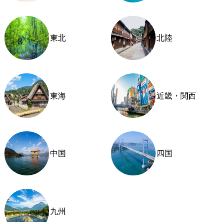
東北
北陸
東海
近畿・関西
中国
四国
九州