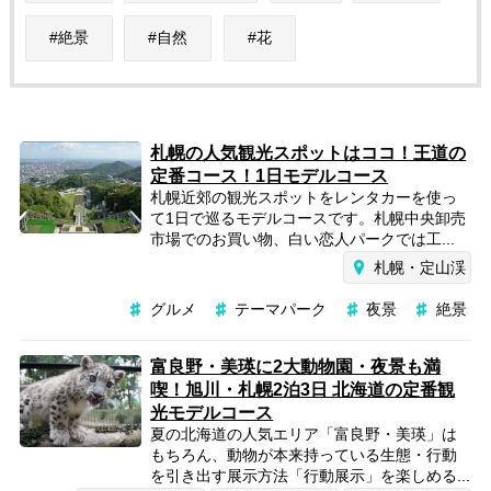
絶景
自然
花
札幌の人気観光スポットはココ！王道の
定番コース！1日モデルコース
札幌近郊の観光スポットをレンタカーを使っ
て1日で巡るモデルコースです。札幌中央卸売
市場でのお買い物、白い恋人パークでは工...
札幌・定山渓
グルメ
テーマパーク
夜景
絶景
富良野・美瑛に2大動物園・夜景も満
喫！旭川・札幌2泊3日 北海道の定番観
光モデルコース
夏の北海道の人気エリア「富良野・美瑛」は
もちろん、動物が本来持っている生態・行動
を引き出す展示方法「行動展示」を楽しめる...