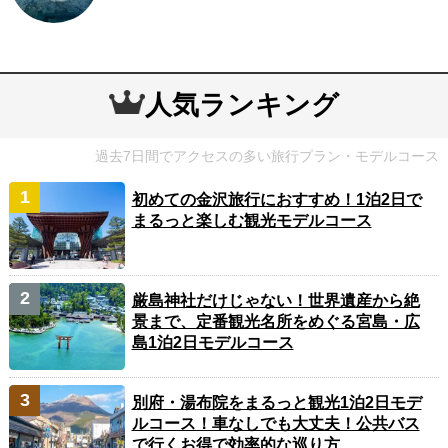
人気ランキング
過去7日間でアクセスの多い旅行プラン・モデルコース
初めての金沢旅行におすすめ！1泊2日で
まるっと楽しむ観光モデルコース
厳島神社だけじゃない！世界遺産から絶
景まで、定番観光名所をめぐる宮島・広
島1泊2日モデルコース
別府・湯布院をまるっと観光1泊2日モデ
ルコース！車なしでも大丈夫！公共バス
で行くお得で効率的な巡り方