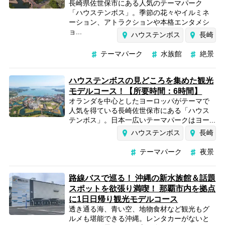
長崎県佐世保市にある人気のテーマパーク
「ハウステンボス」。季節の花々やイルミネ
ーション、アトラクションや本格エンタメシ
ョ...
ハウステンボス
長崎
テーマパーク
水族館
絶景
ハウステンボスの見どころを集めた観光
モデルコース！【所要時間：6時間】
オランダを中心としたヨーロッパがテーマで
人気を得ている長崎佐世保市にある「ハウス
テンボス」。日本一広いテーマパークはヨー...
ハウステンボス
長崎
テーマパーク
夜景
路線バスで巡る！ 沖縄の新水族館＆話題
スポットを欲張り満喫！ 那覇市内を拠点
に1日日帰り観光モデルコース
透き通る海、青い空、地物食材など観光もグ
ルメも堪能できる沖縄。レンタカーがないと