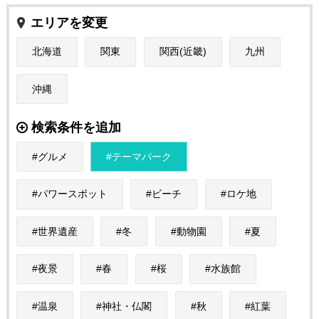
エリアを変更
北海道
関東
関西(近畿)
九州
沖縄
検索条件を追加
グルメ
テーマパーク
パワースポット
ビーチ
ロケ地
世界遺産
冬
動物園
夏
夜景
春
桜
水族館
温泉
神社・仏閣
秋
紅葉