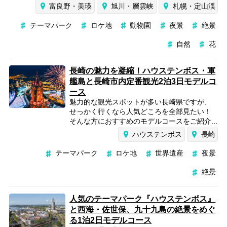
富良野・美瑛
旭川・層雲峡
札幌・定山渓
テーマパーク
ロケ地
動物園
夜景
絶景
自然
花
長崎の魅力を凝縮！ハウステンボス・軍
艦島と長崎市内定番観光2泊3日モデルコ
ース
魅力的な観光スポットが多い長崎県ですが、
せっかく行くなら人気どころを全部見たい！
そんな方におすすめのモデルコースをご紹介...
ハウステンボス
長崎
テーマパーク
ロケ地
世界遺産
夜景
絶景
人気のテーマパーク『ハウステンボス』
と西海・佐世保、九十九島の絶景をめぐ
る1泊2日モデルコース