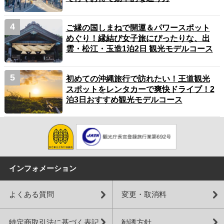
ご縁の国しまねで開運＆パワースポット
めぐり！縁結び女子旅にぴったりな、出
雲・松江・玉造1泊2日 観光モデルコース
初めての沖縄旅行で訪れたい！王道観光
スポットをレンタカーで爽快ドライブ！2
泊3日おすすめ観光モデルコース
インフォメーション
よくある質問
変更・取消料
特定商取引法に基づく表記
勧誘方針