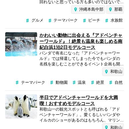
回れないと思っている方も多いのではないで...
沖縄本島中部
那覇
グルメ
テーマパーク
ビーチ
水族館
かわいい動物に出会える『アドベンチャ
ーワールド』！絶景も温泉も楽しめる南
紀白浜1泊2日モデルコース
パンダで有名になった『アドベンチャーワー
ルド』では帰還してしまった今でもパンダの
名残を楽しむことができるイベント企画も開...
和歌山
テーマパーク
動物園
温泉
絶景
自然
半日でアドベンチャーワールドを大満
喫！おすすめモデルコース
和歌山一の観光スポットとも呼ばれる「アド
ベンチャーワールド」。愛くるしいパンダや
イルカのショーがあるのはもちろん、マリン...
和歌山