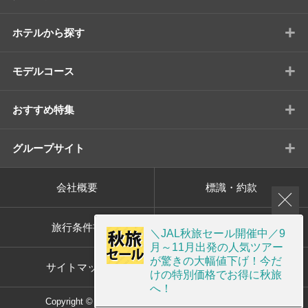
+
ホテルから探す
+
モデルコース
+
おすすめ特集
+
グループサイト
会社概要
標識・約款
旅行条件書
プライバシーポリシー
＼JAL秋旅セール開催中／9
月～11月出発の人気ツアー
が驚きの大幅値下げ！今だ
サイトマップ
画面共有サポート
けの特別価格でお得に秋旅
へ！
Copyright © ORION TOUR Co.,Ltd. All rights reserved.