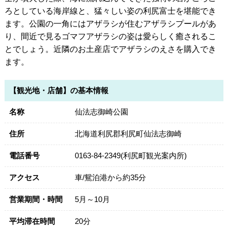
ろとしている海岸線と、猛々しい姿の利尻富士を堪能でき
ます。公園の一角にはアザラシが住むアザラシプールがあ
り、間近で見るゴマフアザラシの姿は愛らしく癒されるこ
とでしょう。近隣のお土産店でアザラシのえさを購入でき
ます。
【観光地・店舗】の基本情報
名称
仙法志御崎公園
住所
北海道利尻郡利尻町仙法志御崎
電話番号
0163-84-2349(利尻町観光案内所)
アクセス
車/鴛泊港から約35分
営業期間・時間
5月～10月
平均滞在時間
20分