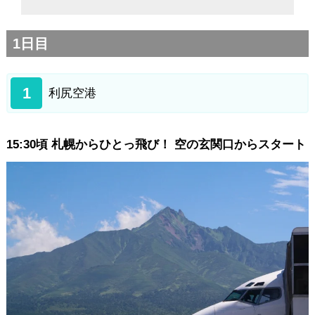
北のカナリアパーク
桃岩展望台
1日目
桃台猫台
地蔵岩
香深エリア
1
利尻空港
3日目
香深エリア
15:30頃 札幌からひとっ飛び！ 空の玄関口からスタート
スコトン岬
ゴロタ岬
西上泊
澄海岬
レブンアツモリソウ群生地
船泊エリア
4日目
船泊エリア