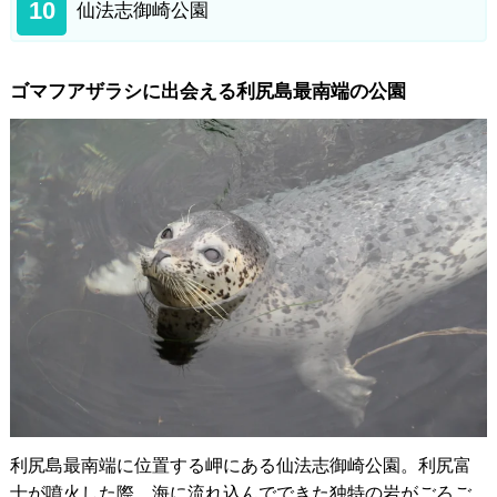
10
仙法志御崎公園
ゴマフアザラシに出会える利尻島最南端の公園
利尻島最南端に位置する岬にある仙法志御崎公園。利尻富
士が噴火した際、海に流れ込んでできた独特の岩がごろご