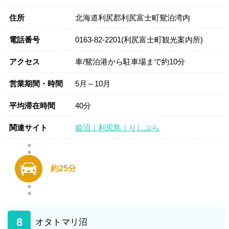
住所
北海道利尻郡利尻富士町鴛泊湾内
電話番号
0163-82-2201(利尻富士町観光案内所)
アクセス
車/鴛泊港から駐車場まで約10分
営業期間・時間
5月～10月
平均滞在時間
40分
関連サイト
姫沼｜利尻島｜りしぷら
約25分
8
オタトマリ沼