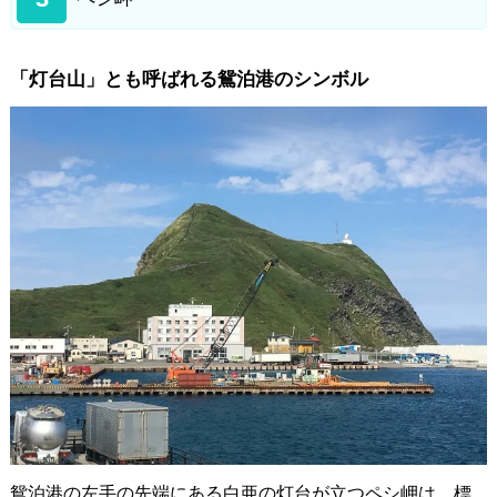
「灯台山」とも呼ばれる鴛泊港のシンボル
鴛泊港の左手の先端にある白亜の灯台が立つペシ岬は、標