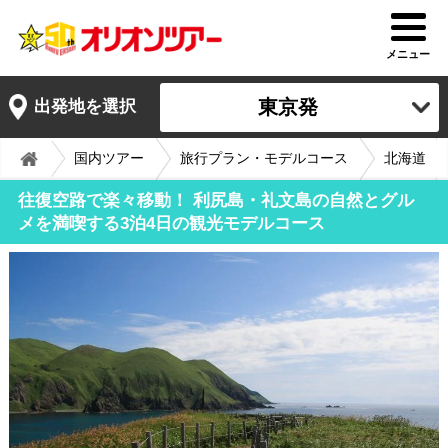
メニュー
東京発
出発地を選択
国内ツアー
旅行プラン・モデルコース
北海道
往復空路で楽々移動！ 利尻島・礼文島の自然とグル
メを満喫する3泊4日の観光モデルコース