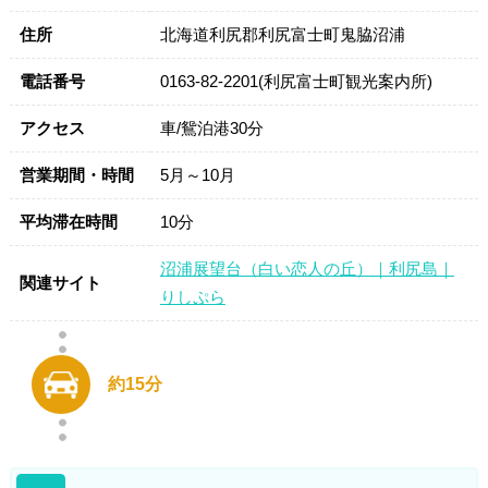
住所
北海道利尻郡利尻富士町鬼脇沼浦
電話番号
0163-82-2201(利尻富士町観光案内所)
アクセス
車/鴛泊港30分
営業期間・時間
5月～10月
平均滞在時間
10分
沼浦展望台（白い恋人の丘）｜利尻島｜
関連サイト
りしぷら
約15分