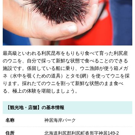
最高級といわれる利尻昆布をもりもり食べて育った利尻産
のウニを、自分で採って新鮮な状態で食べることのできる
施設です。係留している船に乗り、ウニ漁師が使う箱メガ
ネ（水中を覗くための道具）とタモ(網）を使ってウニを採
ります。採れたてのウニを割って新鮮な状態のまま食べ
る、極上の体験を堪能しましょう。
【観光地・店舗】の基本情報
名称
神居海岸パーク
住所
北海道利尻郡利尻町沓形字神居149-2