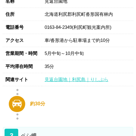
名称
見返台園地
住所
北海道利尻郡利尻町沓形国有林内
電話番号
0163-84-2349(利尻町観光案内所)
アクセス
車/沓形港から駐車場まで約10分
営業期間・時間
5月中旬～10月中旬
平均滞在時間
35分
関連サイト
見返台園地｜利尻島｜りしぷら
約30分
3
ペシ岬