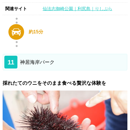
関連サイト
仙法志御崎公園｜利尻島｜りしぷら
約15分
11
神居海岸パーク
採れたてのウニをそのまま食べる贅沢な体験を