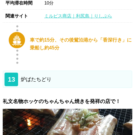
平均滞在時間
10分
関連サイト
ミルピス商店｜利尻島｜りしぷら
車で約15分、その後鴛泊港から「香深行き」に
乗船し約45分
13
炉ばたちどり
礼文名物ホッケのちゃんちゃん焼きを発祥の店で！