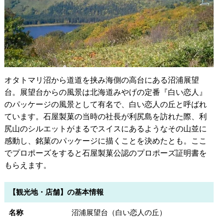
オタトマリ沼から道道を挟み海側の高台にある沼浦展望
台。展望台からの風景は北海道みやげの定番『白い恋人』
のパッケージの風景として有名で、白い恋人の丘と呼ばれ
ています。石屋製菓の当時の社長が利尻島を訪れた際、利
尻山のシルエットがまるでスイスにあるようなその山並に
感動し、銘菓のパッケージに描くことを決めたとも。ここ
でプロポーズをすると石屋製菓公認のプロポーズ証明書を
もらえます。
【観光地・店舗】の基本情報
名称
沼浦展望台（白い恋人の丘）