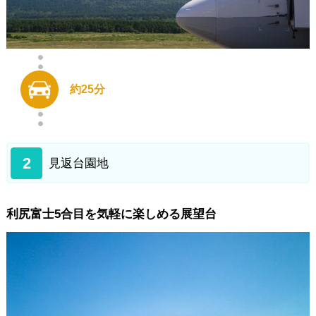
利尻らーめん味楽
島の駅 海藻の里利尻
利尻空港
約25分
2
見返台園地
利尻富士5合目を気軽に楽しめる展望台