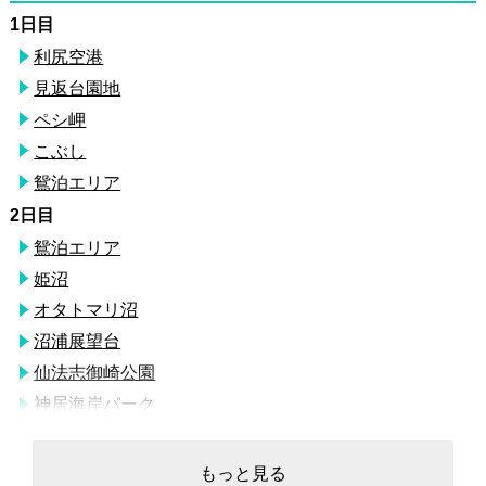
1日目
利尻空港
見返台園地
ペシ岬
こぶし
鴛泊エリア
2日目
鴛泊エリア
姫沼
オタトマリ沼
沼浦展望台
仙法志御崎公園
神居海岸パーク
ミルピス商店
炉ばたちどり
もっと見る