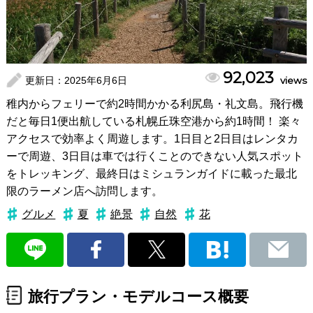
92,023
更新日：
2025年6月6日
views
稚内からフェリーで約2時間かかる利尻島・礼文島。飛行機
だと毎日1便出航している札幌丘珠空港から約1時間！ 楽々
アクセスで効率よく周遊します。1日目と2日目はレンタカ
ーで周遊、3日目は車では行くことのできない人気スポット
をトレッキング、最終日はミシュランガイドに載った最北
限のラーメン店へ訪問します。
グルメ
夏
絶景
自然
花
旅行プラン・モデルコース概要