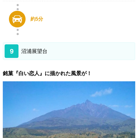
約5分
9
沼浦展望台
銘菓『白い恋人』に描かれた風景が！