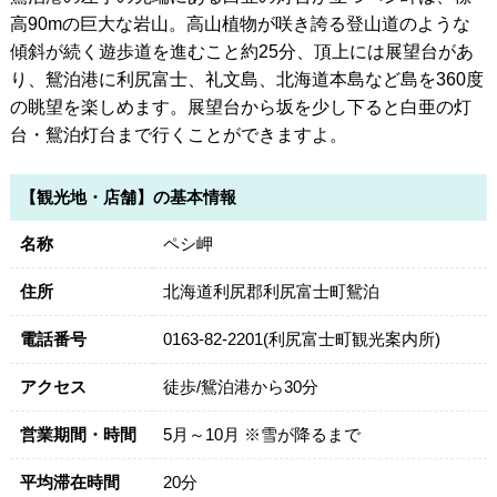
高90mの巨大な岩山。高山植物が咲き誇る登山道のような
傾斜が続く遊歩道を進むこと約25分、頂上には展望台があ
り、鴛泊港に利尻富士、礼文島、北海道本島など島を360度
の眺望を楽しめます。展望台から坂を少し下ると白亜の灯
台・鴛泊灯台まで行くことができますよ。
【観光地・店舗】の基本情報
名称
ペシ岬
住所
北海道利尻郡利尻富士町鴛泊
電話番号
0163-82-2201(利尻富士町観光案内所)
アクセス
徒歩/鴛泊港から30分
営業期間・時間
5月～10月 ※雪が降るまで
平均滞在時間
20分