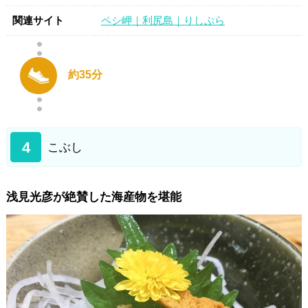
関連サイト
ペシ岬｜利尻島｜りしぷら
約35分
4
こぶし
浅見光彦が絶賛した海産物を堪能