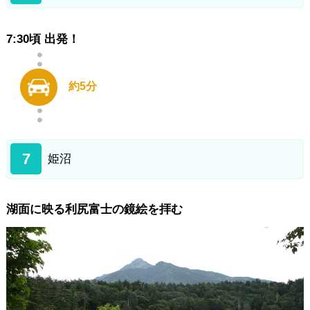
7:30頃 出発！
約5分
7
姫沼
湖面に映る利尻富士の鏡絵を拝む