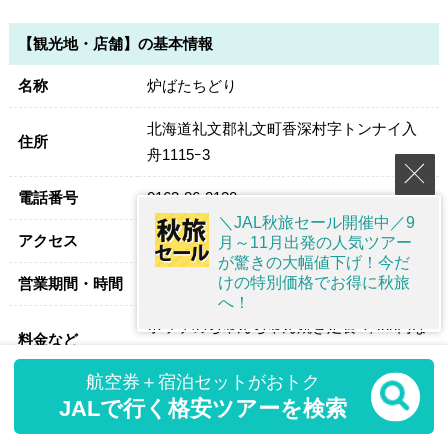
【観光地・店舗】の基本情報
名称
炉ばたちどり
北海道礼文郡礼文町香深村字トンナイ入
住所
舟1115ｰ3
電話番号
0163-86-2130
＼JAL秋旅セール開催中／9
アクセス
徒歩/香深港から約5分
月～11月出発の人気ツアー
が驚きの大幅値下げ！今だ
けの特別価格でお得に秋旅
営業期間・時間
11:00～20:00、不定休
へ！
ホッケのちゃんちゃん焼き定食 1,400円な
料金など
ど
航空券＋宿泊セットがおトク
平均滞在時間
45分
JALで行く格安ツアーを検索