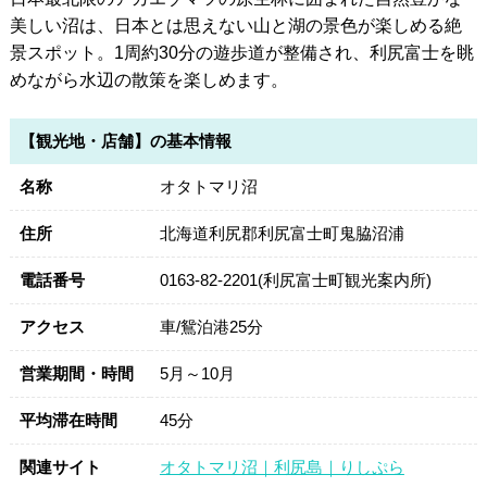
美しい沼は、日本とは思えない山と湖の景色が楽しめる絶
景スポット。1周約30分の遊歩道が整備され、利尻富士を眺
めながら水辺の散策を楽しめます。
【観光地・店舗】の基本情報
名称
オタトマリ沼
住所
北海道利尻郡利尻富士町鬼脇沼浦
電話番号
0163-82-2201(利尻富士町観光案内所)
アクセス
車/鴛泊港25分
営業期間・時間
5月～10月
平均滞在時間
45分
関連サイト
オタトマリ沼｜利尻島｜りしぷら