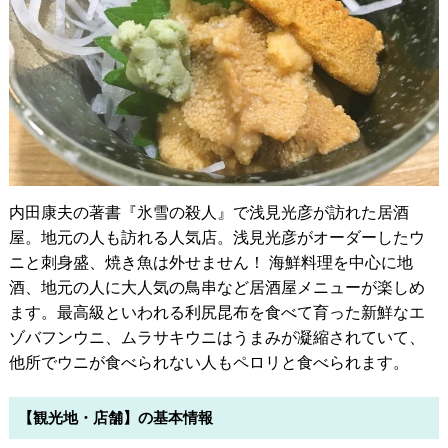
内田康夫の著書『氷雪の殺人』で浅見光彦が訪れた居酒
屋。地元の人も訪れる人気店。浅見光彦がオーダーしたウ
ニと刺身盛、焼き魚は外せません！ 海鮮料理を中心に地
酒、地元の人に大人気の鳥串など居酒屋メニューが楽しめ
ます。最高級といわれる利尻昆布を食べて育った新鮮なエ
ゾバフンウニ、ムラサキウニはうまみが凝縮されていて、
他所でウニが食べられない人もペロリと食べられます。
【観光地・店舗】の基本情報