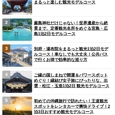
まるっと楽しむ観光モデルコース
厳島神社だけじゃない！世界遺産から絶
景まで、定番観光名所をめぐる宮島・広
島1泊2日モデルコース
別府・湯布院をまるっと観光1泊2日モデ
ルコース！車なしでも大丈夫！公共バス
で行くお得で効率的な巡り方
ご縁の国しまねで開運＆パワースポット
めぐり！縁結び女子旅にぴったりな、出
雲・松江・玉造1泊2日 観光モデルコース
初めての沖縄旅行で訪れたい！王道観光
スポットをレンタカーで爽快ドライブ！2
泊3日おすすめ観光モデルコース