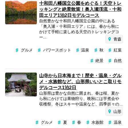
十和田八幡国立公園をめぐる！天空トレ
ッキングと絶景散策！奥入瀬渓流・十和
田エリア1泊2日モデルコース
自然豊かな十和田八幡国立公園の中にある
「奥入瀬・十和田エリア」には、春から秋に
かけて手軽に楽しめる天空のトレッキングコ
ー...
青森
グルメ
パワースポット
温泉
秋
紅葉
絶景
自然
山寺から日本海まで！歴史・温泉・グル
メ・水族館など、山形県いいとこ取りモ
デルコース1泊2日
山形県は豊かな自然に囲まれ、春は桜、夏か
ら秋にかけては果物狩り、晩秋には芋煮会や
収穫祭、冬はスキーや温泉など、四季折々の...
山形
グルメ
夏
春
水族館
温泉