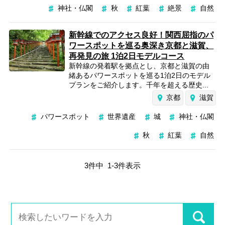
神社・仏閣
秋
紅葉
絶景
自然
新幹線でのアクセス良好！関西屈指のパ
ワースポットを巡る奥深き京都と滋賀、
再発見の旅 1泊2日モデルコース
新幹線の発着駅を拠点とし、京都と滋賀の由
緒あるパワースポットを巡る1泊2日のモデル
プランをご紹介します。千年を超える歴史...
京都
滋賀
パワースポット
世界遺産
城
神社・仏閣
秋
紅葉
自然
3
件中
1
-
3
件表示