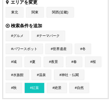
エリアを変更
東北
関東
関西(近畿)
検索条件を追加
グルメ
テーマパーク
パワースポット
世界遺産
冬
城
夏
夜景
春
桜
水族館
温泉
神社・仏閣
秋
紅葉
絶景
自然