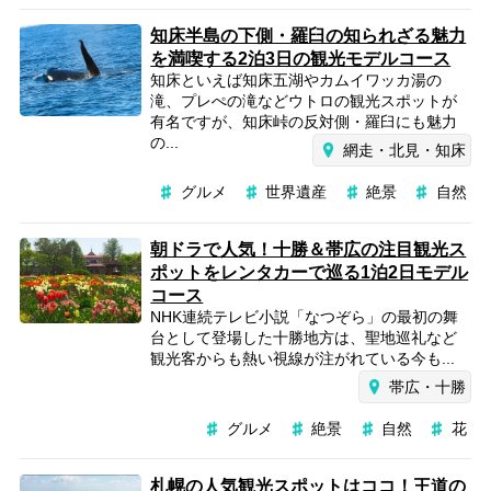
知床半島の下側・羅臼の知られざる魅力
を満喫する2泊3日の観光モデルコース
知床といえば知床五湖やカムイワッカ湯の
滝、プレぺの滝などウトロの観光スポットが
有名ですが、知床峠の反対側・羅臼にも魅力
の...
網走・北見・知床
グルメ
世界遺産
絶景
自然
朝ドラで人気！十勝＆帯広の注目観光ス
ポットをレンタカーで巡る1泊2日モデル
コース
NHK連続テレビ小説「なつぞら」の最初の舞
台として登場した十勝地方は、聖地巡礼など
観光客からも熱い視線が注がれている今も...
帯広・十勝
グルメ
絶景
自然
花
札幌の人気観光スポットはココ！王道の