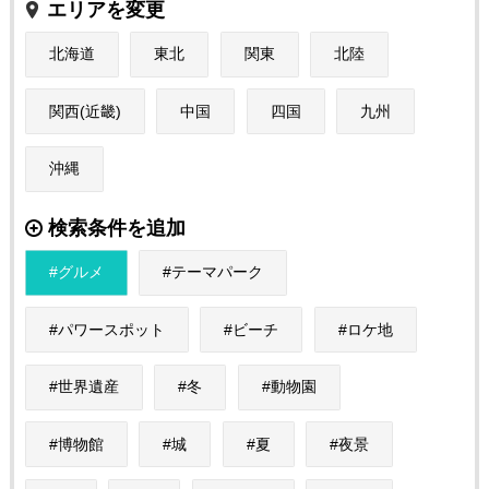
エリアを変更
北海道
東北
関東
北陸
関西(近畿)
中国
四国
九州
沖縄
検索条件を追加
グルメ
テーマパーク
パワースポット
ビーチ
ロケ地
世界遺産
冬
動物園
博物館
城
夏
夜景