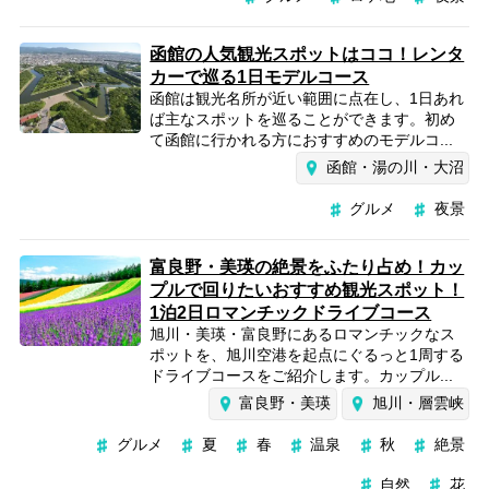
函館の人気観光スポットはココ！レンタ
カーで巡る1日モデルコース
函館は観光名所が近い範囲に点在し、1日あれ
ば主なスポットを巡ることができます。初め
て函館に行かれる方におすすめのモデルコ...
函館・湯の川・大沼
グルメ
夜景
富良野・美瑛の絶景をふたり占め！カッ
プルで回りたいおすすめ観光スポット！
1泊2日ロマンチックドライブコース
旭川・美瑛・富良野にあるロマンチックなス
ポットを、旭川空港を起点にぐるっと1周する
ドライブコースをご紹介します。カップル...
富良野・美瑛
旭川・層雲峡
グルメ
夏
春
温泉
秋
絶景
自然
花