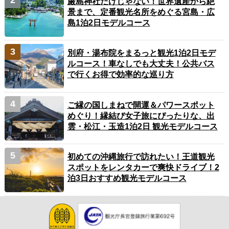
厳島神社だけじゃない！世界遺産から絶
景まで、定番観光名所をめぐる宮島・広
島1泊2日モデルコース
別府・湯布院をまるっと観光1泊2日モデ
ルコース！車なしでも大丈夫！公共バス
で行くお得で効率的な巡り方
ご縁の国しまねで開運＆パワースポット
めぐり！縁結び女子旅にぴったりな、出
雲・松江・玉造1泊2日 観光モデルコース
初めての沖縄旅行で訪れたい！王道観光
スポットをレンタカーで爽快ドライブ！2
泊3日おすすめ観光モデルコース