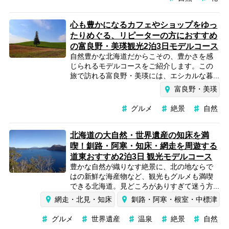
心も豊かになるカフェやショップをゆっ
たりめぐる、リピーターの方におすすめ
の富良野・美瑛観光2泊3日モデルコース
自然豊かな北海道だからこその、豊かさを感
じられるモデルコースをご紹介します。この
旅で訪れる富良野・美瑛には、エシカルな暮...
富良野・美瑛
グルメ
絶景
自然
北海道の大自然・世界遺産の知床を満
喫！釧路・阿寒・知床・網走を周遊する
道東おすすめ2泊3日 観光モデルコース
豊かな自然が織りなす絶景に、北の地ならで
はの新鮮な海産物など、観光もグルメも満喫
できる北海道。見どころがありすぎて迷う方...
網走・北見・知床
釧路・阿寒・根室・中標津
グルメ
世界遺産
温泉
絶景
自然