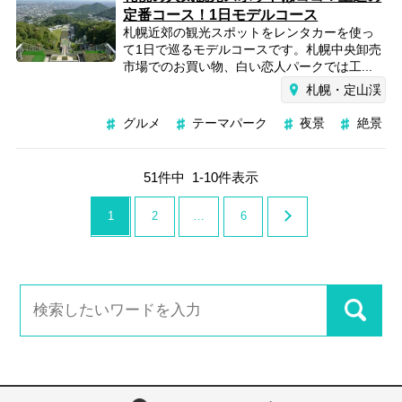
定番コース！1日モデルコース
札幌近郊の観光スポットをレンタカーを使っ
て1日で巡るモデルコースです。札幌中央卸売
市場でのお買い物、白い恋人パークでは工...
札幌・定山渓
グルメ
テーマパーク
夜景
絶景
51
件中
1
-
10
件表示
1
2
…
6