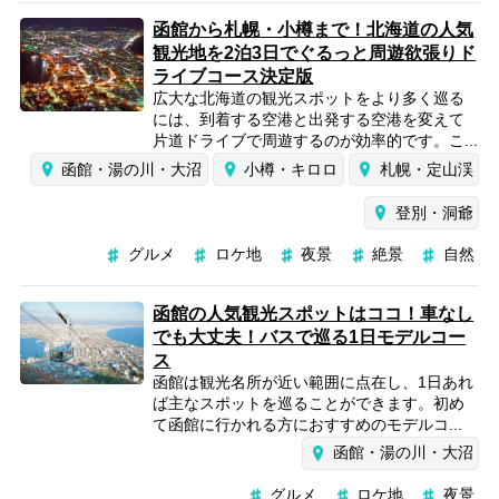
函館から札幌・小樽まで！北海道の人気
観光地を2泊3日でぐるっと周遊欲張りド
ライブコース決定版
広大な北海道の観光スポットをより多く巡る
には、到着する空港と出発する空港を変えて
片道ドライブで周遊するのが効率的です。こ...
函館・湯の川・大沼
小樽・キロロ
札幌・定山渓
登別・洞爺
グルメ
ロケ地
夜景
絶景
自然
函館の人気観光スポットはココ！車なし
でも大丈夫！バスで巡る1日モデルコー
ス
函館は観光名所が近い範囲に点在し、1日あれ
ば主なスポットを巡ることができます。初め
て函館に行かれる方におすすめのモデルコ...
函館・湯の川・大沼
グルメ
ロケ地
夜景