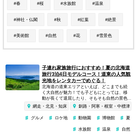
春
桜
水族館
温泉
神社・仏閣
秋
紅葉
絶景
美術館
自然
花
雪景色
子連れ家族旅行におすすめ！夏の北海道
旅行3泊4日モデルコース！道東の人気観
光地をレンタカーでめぐる！
北海道の道東エリアといえば、どこまでも続
く大自然が魅力！でも子どもにとっては、移
動が長くて退屈したり、そもそも自然の景色...
網走・北見・知床
釧路・阿寒・根室・中標津
グルメ
ロケ地
動物園
博物館
夏
水族館
温泉
自然