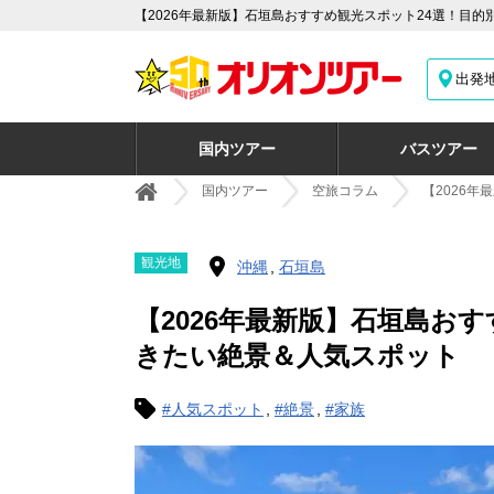
【2026年最新版】石垣島おすすめ観光スポット24選！目的
出発
国内ツアー
バスツアー
国内ツアー
空旅コラム
【2026
観光地
沖縄
石垣島
【2026年最新版】石垣島お
きたい絶景＆人気スポット
#人気スポット
#絶景
#家族