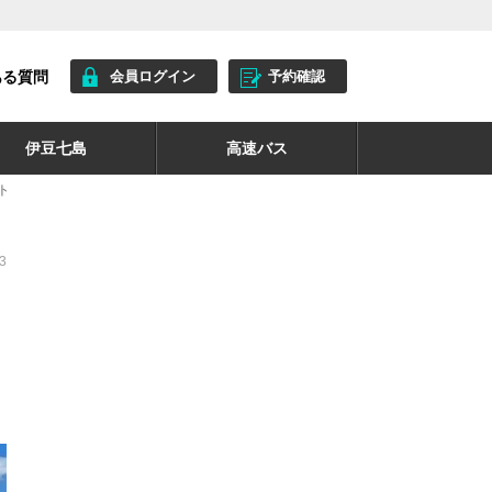
ある質問
会員ログイン
予約確認
伊豆七島
高速バス
ト
3