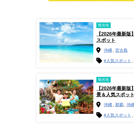
観光地
【2026年最新
スポット
沖縄
宮古島
#人気スポット
観光地
【2026年最新
景＆人気スポッ
沖縄
那覇
沖
#人気スポット