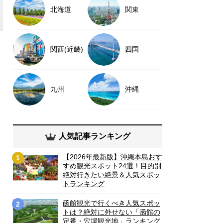
北海道
関東
関西(近畿)
四国
九州
沖縄
人気記事ランキング
【2026年最新版】沖縄本島おす
1
すめ観光スポット24選！目的別
絶対行きたい絶景＆人気スポッ
トランキング
函館観光で行くべき人気スポッ
2
トは？絶対に外せない「函館の
定番・穴場観光地」ランキング