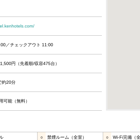
tel.kenhotels.com/
:00／チェックアウト 11:00
,500円（先着順/収容475台）
約20分
』利用可能（無料）
ル
○
禁煙ルーム（全室）
○
Wi-Fi完備（