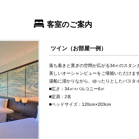
客室のご案内
ツイン（お部屋一例）
落ち着きと寛ぎの空間が広がる34㎡のスタン
美しいオーシャンビューをご堪能いただけま
湯船に浸かりながら、ゆったりとしたバスタ
■広さ：34㎡+バルコニー6㎡
■定員：2名
■ベッドサイズ：120cm×203cm