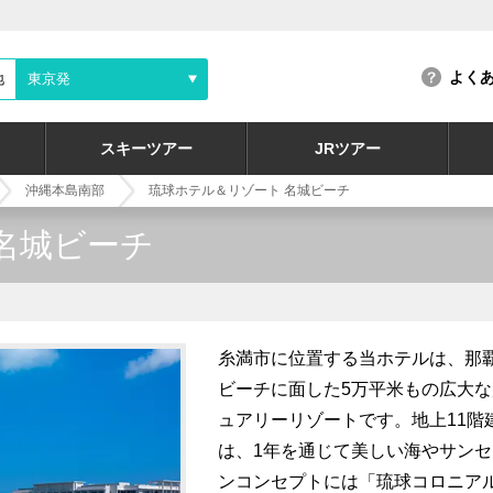
よく
地
東京発
スキーツアー
JRツアー
沖縄本島南部
琉球ホテル＆リゾート 名城ビーチ
名城ビーチ
糸満市に位置する当ホテルは、那覇
ビーチに面した5万平米もの広大
ュアリーリゾートです。地上11階
は、1年を通じて美しい海やサン
ンコンセプトには「琉球コロニア