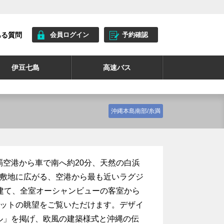
ある質問
会員ログイン
予約確認
伊豆七島
高速バス
沖縄本島南部/糸満
空港から車で南へ約20分、天然の白浜
な敷地に広がる、空港から最も近いラグジ
建て、全室オーシャンビューの客室から
セットの眺望をご覧いただけます。デザイ
ル」を掲げ、欧風の建築様式と沖縄の伝