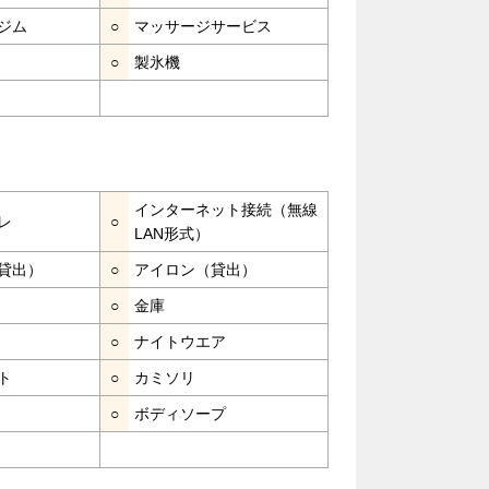
ジム
○
マッサージサービス
○
製氷機
インターネット接続（無線
レ
○
LAN形式）
貸出）
○
アイロン（貸出）
○
金庫
○
ナイトウエア
ト
○
カミソリ
○
ボディソープ