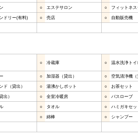
ン
○
エステサロン
○
フィットネス
ンドリー(有料)
○
売店
○
自動販売機
○
冷蔵庫
○
温水洗浄トイ
ー
○
加湿器（貸出）
○
空気清浄機（
ンド（貸出）
○
湯沸かしポット
○
お茶セット
貸出）
○
全室冷暖房
○
バスローブ
ル
○
タオル
○
ハミガキセッ
○
綿棒
○
シャンプー