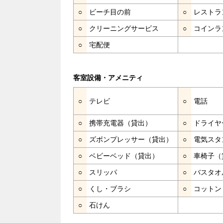
○
ビーチ目の前
○
レストラ
○
クリーニングサービス
○
コインラ
○
宅配便
客室設備・アメニティ
○
テレビ
○
電話
○
携帯充電器（貸出）
○
ドライヤ
○
ズボンプレッサー（貸出）
○
電気スタ
○
ベビーベッド（貸出）
○
車椅子（
○
スリッパ
○
バスタオ
○
くし・ブラシ
○
コットン
○
石けん