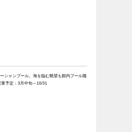
）
オーシャンプール。海を臨む眺望も館内プール随
予定：3月中旬～10/31