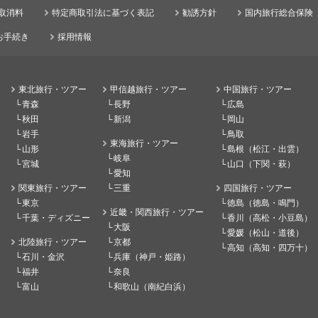
取消料
特定商取引法に基づく表記
勧誘方針
国内旅行総合保険
お手続き
採用情報
東北旅行・ツアー
甲信越旅行・ツアー
中国旅行・ツアー
青森
長野
広島
秋田
新潟
岡山
岩手
鳥取
東海旅行・ツアー
山形
島根（松江・出雲）
岐阜
宮城
山口（下関・萩）
愛知
関東旅行・ツアー
三重
四国旅行・ツアー
東京
徳島（徳島・鳴門）
近畿・関西旅行・ツアー
千葉・ディズニー
香川（高松・小豆島）
大阪
愛媛（松山・道後）
北陸旅行・ツアー
京都
高知（高知・四万十）
石川・金沢
兵庫（神戸・姫路）
福井
奈良
富山
和歌山（南紀白浜）