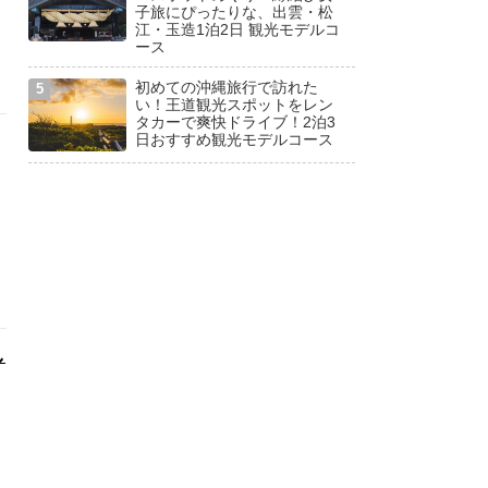
子旅にぴったりな、出雲・松
江・玉造1泊2日 観光モデルコ
ース
初めての沖縄旅行で訪れた
い！王道観光スポットをレン
タカーで爽快ドライブ！2泊3
日おすすめ観光モデルコース
し