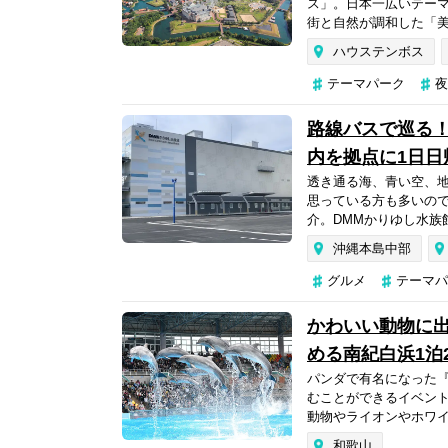
ス」。日本一広いテー
街と自然が調和した「美
ハウステンボス
テーマパーク
夜
路線バスで巡る！
内を拠点に1日日
透き通る海、青い空、
思っている方も多いの
介。DMMかりゆし水族
沖縄本島中部
グルメ
テーマパ
かわいい動物に
める南紀白浜1泊
パンダで有名になった
むことができるイベン
動物やライオンやホワイ
和歌山