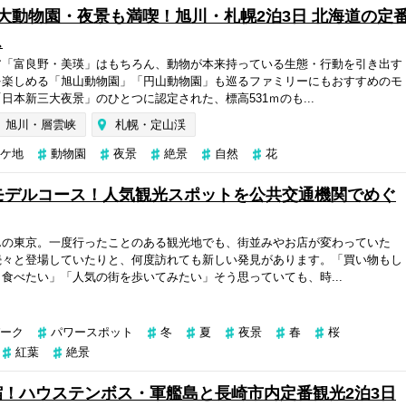
大動物園・夜景も満喫！旭川・札幌2泊3日 北海道の定
ス
ア「富良野・美瑛」はもちろん、動物が本来持っている生態・行動を引き出す
を楽しめる「旭山動物園」「円山動物園」も巡るファミリーにもおすすめのモ
日本新三大夜景」のひとつに認定された、標高531ｍのも...
旭川・層雲峡
札幌・定山渓
ケ地
動物園
夜景
絶景
自然
花
モデルコース！人気観光スポットを公共交通機関でめぐ
んの東京。一度行ったことのある観光地でも、街並みやお店が変わっていた
続々と登場していたりと、何度訪れても新しい発見があります。「買い物もし
食べたい」「人気の街を歩いてみたい」そう思っていても、時...
ーク
パワースポット
冬
夏
夜景
春
桜
紅葉
絶景
！ハウステンボス・軍艦島と長崎市内定番観光2泊3日