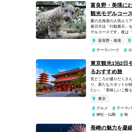
富良野・美瑛に2
観光モデルコー
夏の北海道の人気エリ
展示方法「行動展示」
デルコースです。夜は「
富良野・美瑛
テーマパーク
ロ
東京観光1泊2日
るおすすめ旅
見どころが盛りだくさ
り、新たなスポットが
たい」「美味しいご飯も
東京
グルメ
テーマパ
神社・仏閣
秋
長崎の魅力を凝縮