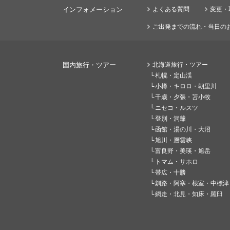
インフォメーション
よくある質問
変更・
ご出発までの流れ・当日の
国内旅行・ツアー
北海道旅行・ツアー
札幌・定山渓
小樽・キロロ・朝里川
千歳・夕張・苫小牧
ニセコ・ルスツ
登別・洞爺
函館・湯の川・大沼
旭川・層雲峡
富良野・美瑛・旭岳
トマム・サホロ
帯広・十勝
釧路・阿寒・根室・中標津
網走・北見・知床・羅臼