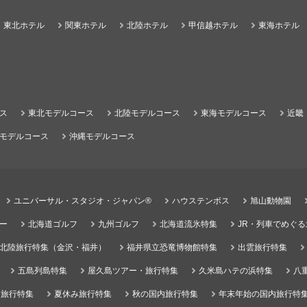
東北ホテル
関東ホテル
北陸ホテル
甲信越ホテル
東海ホテル
ス
東北モデルコース
北陸モデルコース
東海モデルコース
近畿
モデルコース
沖縄モデルコース
ユニバーサル・スタジオ・ジャパン®
ハウステンボス
旭山動物園
ー
北海道ゴルフ
九州ゴルフ
北海道流氷特集
JR・列車でめぐ
北陸旅行特集（金沢・福井）
福井県立恐竜博物館特集
出雲旅行特集
五島列島特集
屋久島ツアー・旅行特集
久米島ハテの浜特集
八
）旅行特集
夏休み旅行特集
秋の国内旅行特集
年末年始の国内旅行特