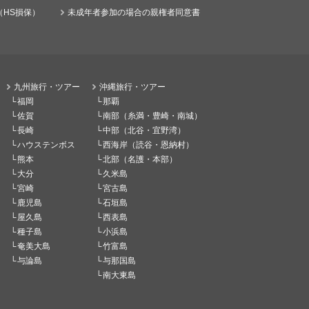
（HS損保）
未成年者参加の場合の親権者同意書
九州旅行・ツアー
沖縄旅行・ツアー
福岡
那覇
佐賀
南部（糸満・豊崎・南城）
長崎
中部（北谷・宜野湾）
ハウステンボス
西海岸（読谷・恩納村）
熊本
北部（名護・本部）
大分
久米島
宮崎
宮古島
鹿児島
石垣島
屋久島
西表島
種子島
小浜島
奄美大島
竹富島
与論島
与那国島
南大東島