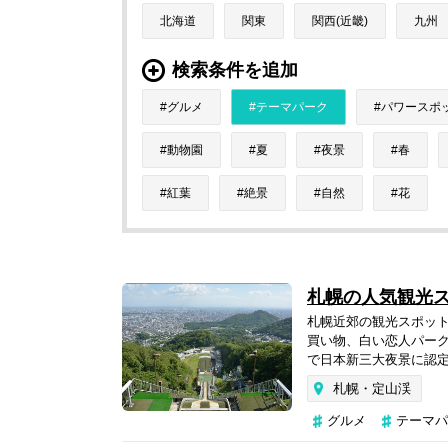
北海道
関東
関西(近畿)
九州
検索条件を追加
グルメ
テーマパーク
パワースポ
動物園
夏
夜景
春
紅葉
絶景
自然
花
札幌の人気観光
札幌近郊の観光スポッ
買い物、白い恋人パー
で日本新三大夜景に認定
札幌・定山渓
グルメ
テーマパ