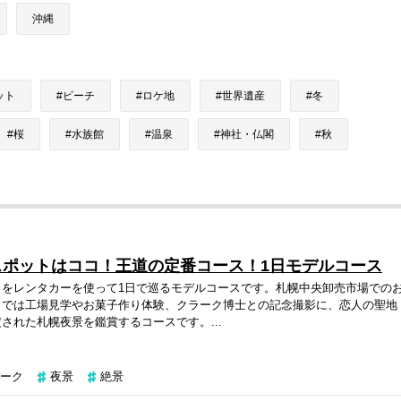
沖縄
ット
ビーチ
ロケ地
世界遺産
冬
桜
水族館
温泉
神社・仏閣
秋
スポットはココ！王道の定番コース！1日モデルコース
トをレンタカーを使って1日で巡るモデルコースです。札幌中央卸売市場での
クでは工場見学やお菓子作り体験、クラーク博士との記念撮影に、恋人の聖地
された札幌夜景を鑑賞するコースです。...
ーク
夜景
絶景