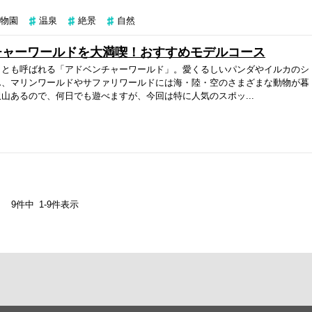
物園
温泉
絶景
自然
チャーワールドを大満喫！おすすめモデルコース
トとも呼ばれる「アドベンチャーワールド」。愛くるしいパンダやイルカのシ
ん、マリンワールドやサファリワールドには海・陸・空のさまざまな動物が暮
山あるので、何日でも遊べますが、今回は特に人気のスポッ...
9
件中
1
-
9
件表示