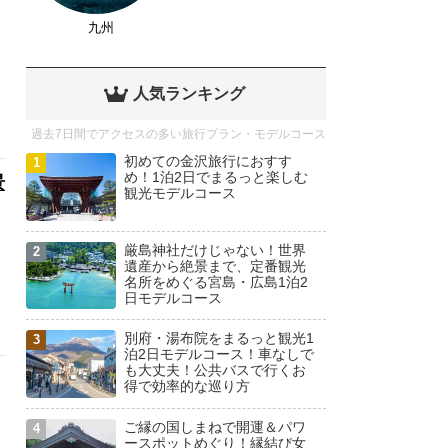
九州
人気ランキング
過去7日間でアクセスの多い旅行プラン・モデルコース
初めての金沢旅行におすす
め！1泊2日でまるっと楽しむ
景
観光モデルコース
厳島神社だけじゃない！世界
遺産から絶景まで、定番観光
名所をめぐる宮島・広島1泊2
日モデルコース
別府・湯布院をまるっと観光1
泊2日モデルコース！車なしで
も大丈夫！公共バスで行くお
得で効率的な巡り方
ご縁の国しまねで開運＆パワ
ースポットめぐり！縁結び女