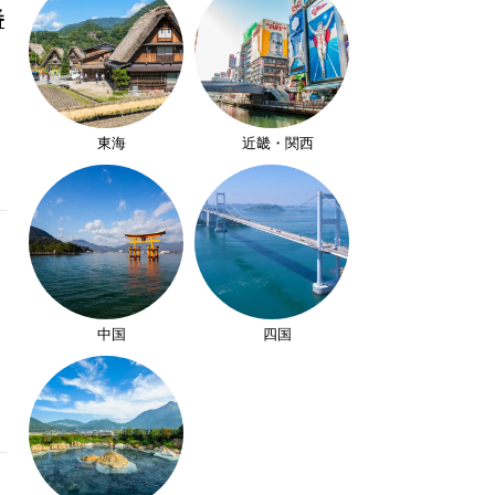
番
東海
近畿・関西
中国
四国