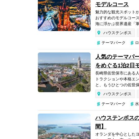
モデルコース
魅力的な観光スポット
おすすめのモデルコー
海に浮かぶ世界遺産「軍
ハウステンボス
テーマパーク
ロ
人気のテーマパ
をめぐる1泊2日
長崎県佐世保市にある
トラクションや本格エ
と、もうひとつの佐世保
ハウステンボス
テーマパーク
水
ハウステンボス
間】
オランダを中心とした