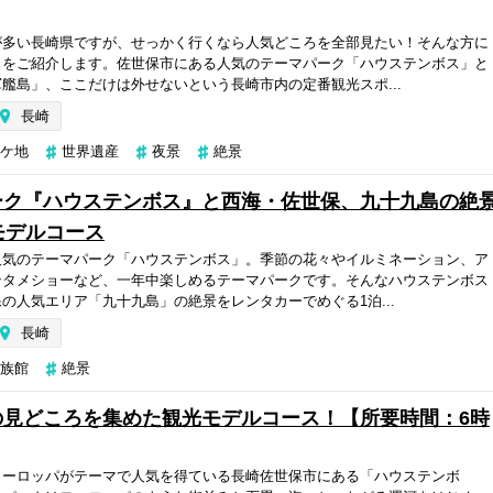
が多い長崎県ですが、せっかく行くなら人気どころを全部見たい！そんな方に
スをご紹介します。佐世保市にある人気のテーマパーク「ハウステンボス」と
艦島」、ここだけは外せないという長崎市内の定番観光スポ...
長崎
ケ地
世界遺産
夜景
絶景
ーク『ハウステンボス』と西海・佐世保、九十九島の絶
モデルコース
人気のテーマパーク「ハウステンボス」。季節の花々やイルミネーション、ア
ンタメショーなど、一年中楽しめるテーマパークです。そんなハウステンボス
の人気エリア「九十九島」の絶景をレンタカーでめぐる1泊...
長崎
族館
絶景
の見どころを集めた観光モデルコース！【所要時間：6時
ヨーロッパがテーマで人気を得ている長崎佐世保市にある「ハウステンボ