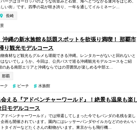
マパークはヨーロッパのような街並みと石畳、海へとつながる運河をはじめ、
しい街」です。四季の花が咲き誇り、一年を通してイルミネーシ...
長崎
景
 沖縄の新水族館＆話題スポットを欲張り満喫！ 那覇市
帰り観光モデルコース
地物食材など観光もグルメも堪能できる沖縄。レンタカーがないと回れないと
ではないでしょうか。今回は、公共バスで巡る沖縄観光モデルコースをご紹
館のある南部エリアと沖縄ならではの雰囲気が楽しめる中部エ...
那覇
ーク
ビーチ
水族館
出会える『アドベンチャーワールド』！絶景も温泉も楽
2日モデルコース
『アドベンチャーワールド』では帰還してしまった今でもパンダの名残を楽し
ト企画も開催されています。園内にはレッサーパンダやイルカなどのかわいい
トタイガーなどたくさんの動物がいます。東京からも飛行機...