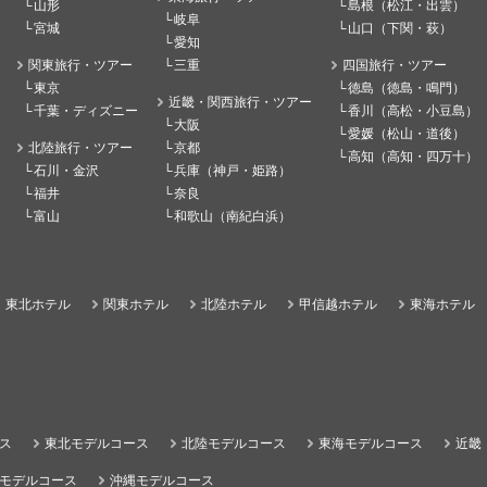
山形
島根（松江・出雲）
岐阜
宮城
山口（下関・萩）
愛知
関東旅行・ツアー
三重
四国旅行・ツアー
東京
徳島（徳島・鳴門）
近畿・関西旅行・ツアー
千葉・ディズニー
香川（高松・小豆島）
大阪
愛媛（松山・道後）
北陸旅行・ツアー
京都
高知（高知・四万十）
石川・金沢
兵庫（神戸・姫路）
福井
奈良
富山
和歌山（南紀白浜）
東北ホテル
関東ホテル
北陸ホテル
甲信越ホテル
東海ホテル
ス
東北モデルコース
北陸モデルコース
東海モデルコース
近畿
モデルコース
沖縄モデルコース