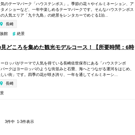
人気のテーマパーク「ハウステンボス」。季節の花々やイルミネーション、ア
ンタメショーなど、一年中楽しめるテーマパークです。そんなハウステンボス
の人気エリア「九十九島」の絶景をレンタカーでめぐる1泊...
長崎
族館
絶景
の見どころを集めた観光モデルコース！【所要時間：6時
ヨーロッパがテーマで人気を得ている長崎佐世保市にある「ハウステンボ
マパークはヨーロッパのような街並みと石畳、海へとつながる運河をはじめ、
しい街」です。四季の花が咲き誇り、一年を通してイルミネーシ...
長崎
景
3
件中
1
-
3
件表示