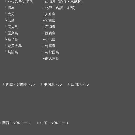
ハウステンボス
西海岸（読谷・恩納村）
熊本
北部（名護・本部）
大分
久米島
宮崎
宮古島
鹿児島
石垣島
屋久島
西表島
種子島
小浜島
奄美大島
竹富島
与論島
与那国島
南大東島
近畿・関西ホテル
中国ホテル
四国ホテル
・関西モデルコース
中国モデルコース