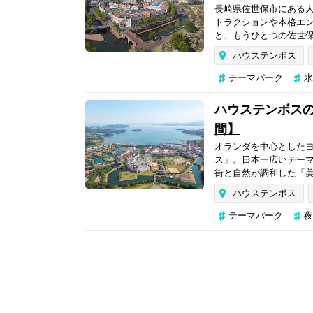
長崎県佐世保市にある
トラクションや本格エ
と、もうひとつの佐世保
ハウステンボス
テーマパーク
水
ハウステンボス
間】
オランダを中心とした
ス」。日本一広いテー
街と自然が調和した「美
ハウステンボス
テーマパーク
夜