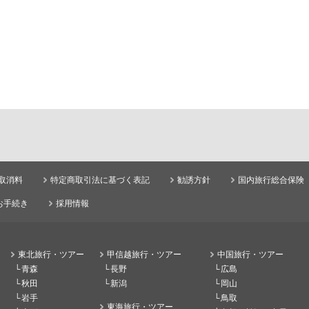
取消料
特定商取引法に基づく表記
勧誘方針
国内旅行総合保険
お手続き
採用情報
東北旅行・ツアー
甲信越旅行・ツアー
中国旅行・ツアー
青森
長野
広島
秋田
新潟
岡山
岩手
鳥取
東海旅行・ツアー