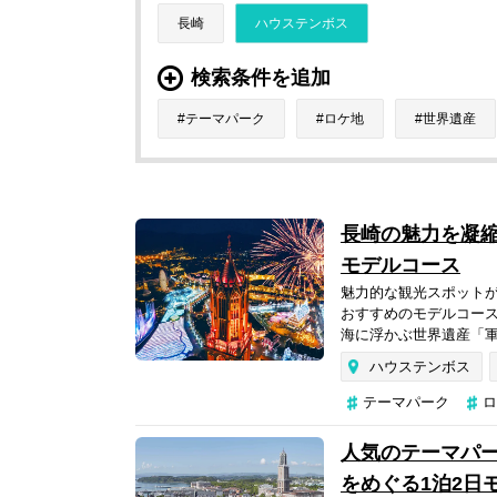
長崎
ハウステンボス
検索条件を追加
テーマパーク
ロケ地
世界遺産
長崎の魅力を凝縮
モデルコース
魅力的な観光スポット
おすすめのモデルコー
海に浮かぶ世界遺産「軍
ハウステンボス
テーマパーク
ロ
人気のテーマパ
をめぐる1泊2日