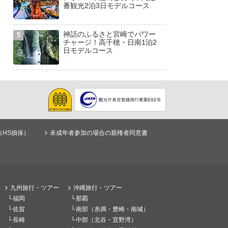
番観光2泊3日モデルコース
神話のふるさと宮崎でパワー
チャージ！高千穂・日南1泊2
日モデルコース
（HS損保）
未成年者参加の場合の親権者同意書
九州旅行・ツアー
沖縄旅行・ツアー
福岡
那覇
佐賀
南部（糸満・豊崎・南城）
長崎
中部（北谷・宜野湾）