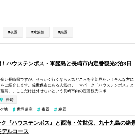
夜景
水族館
絶景
！ハウステンボス・軍艦島と長崎市内定番観光2泊3日
が多い長崎県ですが、せっかく行くなら人気どころを全部見たい！そんな方に
スをご紹介します。佐世保市にある人気のテーマパーク「ハウステンボス」と
艦島」、ここだけは外せないという長崎市内の定番観光スポ...
長崎
ケ地
世界遺産
夜景
絶景
ーク『ハウステンボス』と西海・佐世保、九十九島の絶
モデルコース