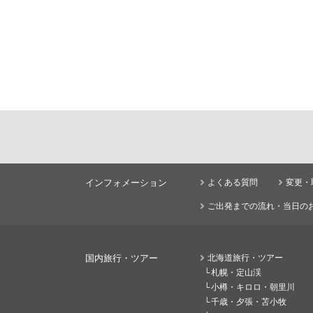
インフォメーション
よくある質問
変更・
ご出発までの流れ・当日の
国内旅行・ツアー
北海道旅行・ツアー
札幌・定山渓
小樽・キロロ・朝里川
千歳・夕張・苫小牧