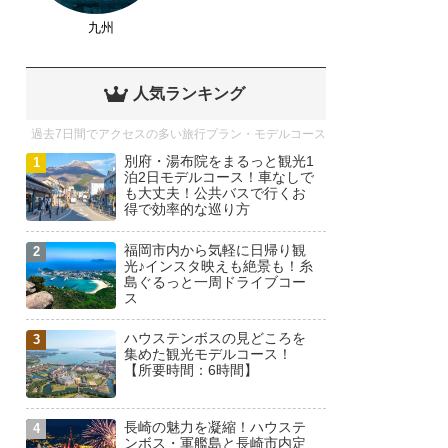
九州
人気ランキング
過去7日間でアクセスの多い旅行プラン・モデルコース
別府・湯布院をまるっと観光1
泊2日モデルコース！車なしで
も大丈夫！公共バスで行くお
得で効率的な巡り方
福岡市内から気軽に日帰り観
光♪インスタ映えも絶景も！糸
島ぐるっと一周ドライブコー
ス
ハウステンボスの見どころを
集めた観光モデルコース！
【所要時間：6時間】
長崎の魅力を凝縮！ハウステ
ンボス・軍艦島と長崎市内定