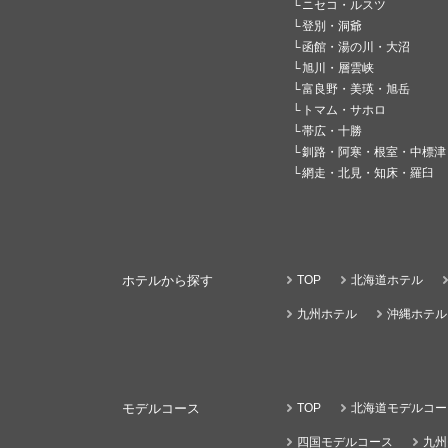
ニセコ・ルスツ
登別・洞爺
函館・湯の川・大沼
旭川・層雲峡
富良野・美瑛・旭岳
トマム・サホロ
帯広・十勝
釧路・阿寒・根室・中標津
網走・北見・知床・羅臼
ホテルから探す
TOP
北海道ホテル
九州ホテル
沖縄ホテル
モデルコース
TOP
北海道モデルコー
四国モデルコース
九州