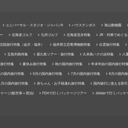
ユニバーサル・スタジオ・ジャパン®
ハウステンボス
旭山動物園
ー
北海道ゴルフ
九州ゴルフ
北海道流氷特集
JR・列車でめぐ
北陸旅行特集（金沢・福井）
福井県立恐竜博物館特集
出雲旅行特集
五島列島特集
屋久島ツアー・旅行特集
久米島ハテの浜特集
八
）旅行特集
夏休み旅行特集
秋の国内旅行特集
年末年始の国内旅行特
月の国内旅行特集
6月の国内旅行特集
7月の国内旅行特集
8月の国内
1月の国内旅行特集
赤ちゃん・お子様連れ旅行特集
国内旅行に使える割引
ケージ(航空券＋宿泊)
FDAで行くパッケージツアー
Jetstarで行くパッ