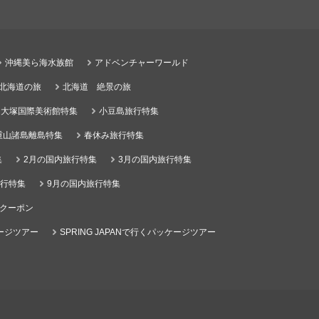
沖縄美ら海水族館
アドベンチャーワールド
る北海道の旅
北海道 絶景の旅
大塚国際美術館特集
小豆島旅行特集
重山諸島離島特集
春休み旅行特集
集
2月の国内旅行特集
3月の国内旅行特集
旅行特集
9月の国内旅行特集
クーポン
ケージツアー
SPRING JAPANで行くパッケージツアー