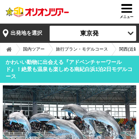
メニュー
東京発
出発地を選択
国内ツアー
旅行プラン・モデルコース
関西(近畿
かわいい動物に出会える『アドベンチャーワール
ド』！絶景も温泉も楽しめる南紀白浜1泊2日モデルコ
ース