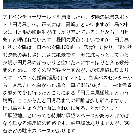
アドベンチャーワールドを満喫したら、夕陽の絶景スポッ
ト「円月島」へ。正式には「高嶋」といいますが、島の中
央に円月形の海蝕洞がぽっかり空いていることから「円月
島」と呼ばれています。昼間の景色もよいですが、円月島
に沈む夕陽は「日本の夕陽100選」に選ばれており、陽の沈
む夕景の美しさはまさに絶景です。海に沈もうとしている
夕陽が円月島のぽっかりと空いた穴にすっぽりと入る数分
間のために、多くの観光客や写真家がこの海岸線に集まり
ます。ベストな鑑賞(撮影)ポイントは、白浜バスセンターか
ら円月島方面へ向かった場合、車で3分のあたり、白浜漁協
を越えて少し行ったところにある「円月島展望地」という
場所。ここからだと円月島までの距離は少し離れますが、
円月島をちょうど正面にきれいに見ることができます。
「展望地」といっても特別な展望スペースがあるわけでは
なく単なる海岸線の道路です。駐車場はありませんが、30
台ほどの駐車スペースがあります。