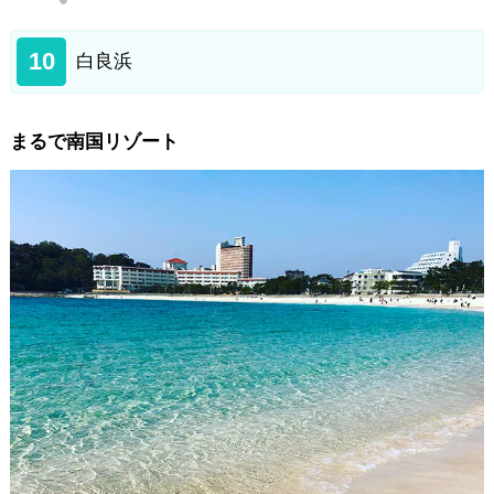
10
白良浜
まるで南国リゾート