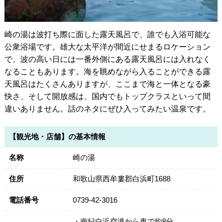
崎の湯は波打ち際に面した露天風呂で、誰でも入浴可能な
公衆浴場です。雄大な太平洋が間近にせまるロケーション
で、波の高い日には一番外側にある露天風呂には入れなく
なることもあります。海を眺めながら入ることができる露
天風呂はたくさんありますが、ここまで海と一体となる豪
快さ、そして開放感は、国内でもトップクラスといって間
違いありません。話のネタにぜひ入ってみたい温泉です。
【観光地・店舗】の基本情報
名称
崎の湯
住所
和歌山県西牟婁郡白浜町1688
電話番号
0739-42-3016
・南紀白浜空港から車で約8分