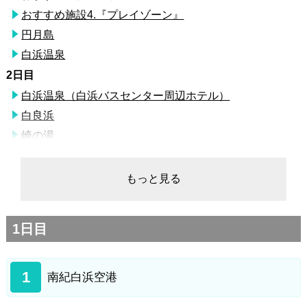
おすすめ施設4.『プレイゾーン』
円月島
白浜温泉
2日目
白浜温泉（白浜バスセンター周辺ホテル）
白良浜
崎の湯
SHIRAHAMA KEY TERRACE HOTEL SEAMORE（ホテ
ルシーモア）
もっと見る
千畳敷
三段壁
1日目
とれとれ市場 南紀白浜
南紀白浜空港
1
南紀白浜空港