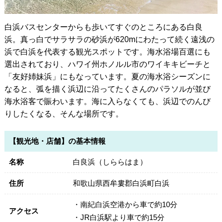
白浜バスセンターからも歩いてすぐのところにある白良
浜。真っ白でサラサラの砂浜が620mにわたって続く遠浅の
浜で白浜を代表する観光スポットです。海水浴場百選にも
選出されており、ハワイ州ホノルル市のワイキキビーチと
「友好姉妹浜」にもなっています。夏の海水浴シーズンに
なると、弧を描く浜辺に沿ってたくさんのパラソルが並び
海水浴客で賑わいます。海に入らなくても、浜辺でのんび
りしたくなる、そんな場所です。
【観光地・店舗】の基本情報
名称
白良浜（しららはま）
住所
和歌山県西牟婁郡白浜町白浜
・南紀白浜空港から車で約10分
アクセス
・JR白浜駅より車で約15分