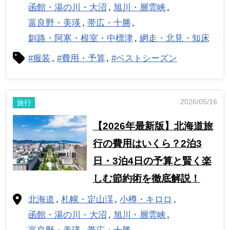
函館・湯の川・大沼
旭川・層雲峡
富良野・美瑛
帯広・十勝
釧路・阿寒・根室・中標津
網走・北見・知床
#服装
#費用・予算
#ベストシーズン
2026/05/16
旅行
【2026年最新版】北海道旅
行の費用はいくら？2泊3
日・3泊4日の予算と賢く楽
しむ節約術を徹底解説！
北海道
札幌・定山渓
小樽・キロロ
函館・湯の川・大沼
旭川・層雲峡