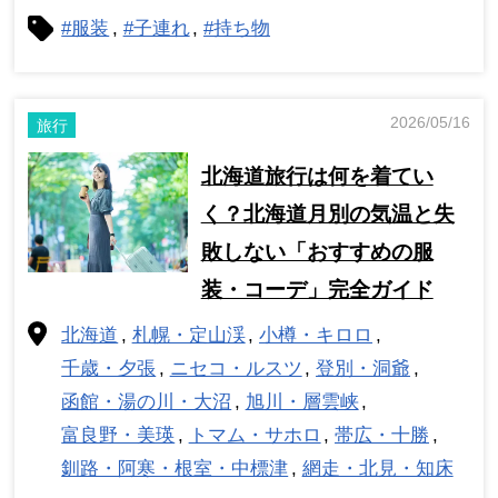
#服装
#子連れ
#持ち物
2026/05/16
旅行
北海道旅行は何を着てい
く？北海道月別の気温と失
敗しない「おすすめの服
装・コーデ」完全ガイド
北海道
札幌・定山渓
小樽・キロロ
千歳・夕張
ニセコ・ルスツ
登別・洞爺
函館・湯の川・大沼
旭川・層雲峡
富良野・美瑛
トマム・サホロ
帯広・十勝
釧路・阿寒・根室・中標津
網走・北見・知床