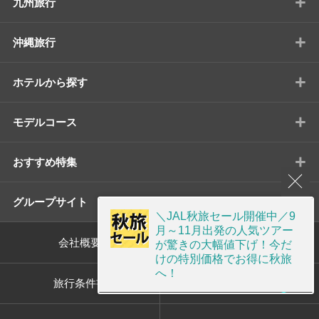
+
九州旅行
+
沖縄旅行
+
ホテルから探す
+
モデルコース
+
おすすめ特集
+
グループサイト
＼JAL秋旅セール開催中／9
月～11月出発の人気ツアー
会社概要
標識・約款
が驚きの大幅値下げ！今だ
けの特別価格でお得に秋旅
へ！
旅行条件書
プライバシーポリシー