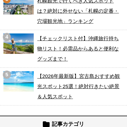
札幌観光で行くべき人気スポット
は？絶対に外せない「札幌の定番・
穴場観光地」ランキング
4
【チェックリスト付】沖縄旅行持ち
物リスト！必需品からあると便利な
グッズまで！
5
【2026年最新版】宮古島おすすめ観
光スポット25選！絶対行きたい絶景
＆人気スポット
記事カテゴリ