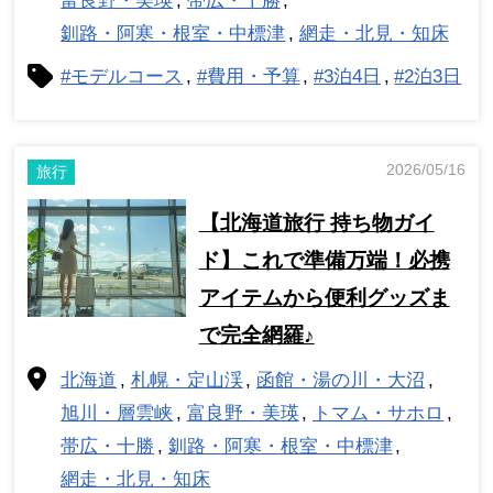
富良野・美瑛
帯広・十勝
釧路・阿寒・根室・中標津
網走・北見・知床
#モデルコース
#費用・予算
#3泊4日
#2泊3日
2026/05/16
旅行
【北海道旅行 持ち物ガイ
ド】これで準備万端！必携
アイテムから便利グッズま
で完全網羅♪
北海道
札幌・定山渓
函館・湯の川・大沼
旭川・層雲峡
富良野・美瑛
トマム・サホロ
帯広・十勝
釧路・阿寒・根室・中標津
網走・北見・知床