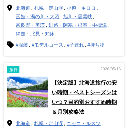
北海道
札幌・定山渓
小樽・キロロ
函館・湯の川・大沼
旭川・層雲峡
富良野・美瑛
釧路・阿寒・根室・中標津
網走・北見・知床
#服装
#モデルコース
#子連れ
#持ち物
2026/05/16
旅行
【決定版】北海道旅行の安
い時期・ベストシーズンは
いつ？目的別おすすめ時期
＆月別攻略法
北海道
札幌・定山渓
ニセコ・ルスツ