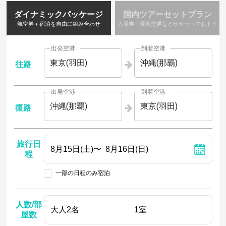
ダイナミックパッケージ
国内ツアーセットプラン
航空券＋宿泊を自由に組み合わせ
入場券・現地交通などがセットでおトク
出発空港
到着空港
東京(羽田)
沖縄(那覇)
往路
出発空港
到着空港
沖縄(那覇)
東京(羽田)
復路
旅行日
程
一部の日程のみ宿泊
人数/部
屋数