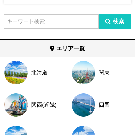
検索
エリア一覧
北海道
関東
関西(近畿)
四国