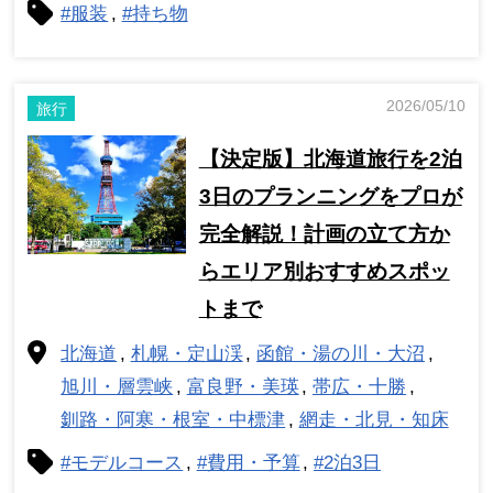
#服装
#持ち物
2026/05/10
旅行
【決定版】北海道旅行を2泊
3日のプランニングをプロが
完全解説！計画の立て方か
らエリア別おすすめスポッ
トまで
北海道
札幌・定山渓
函館・湯の川・大沼
旭川・層雲峡
富良野・美瑛
帯広・十勝
釧路・阿寒・根室・中標津
網走・北見・知床
#モデルコース
#費用・予算
#2泊3日