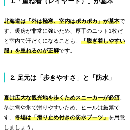
1.「重ね着（レイヤード）」が基本
北海道は「外は極寒、室内はポカポカ」が基本
で
す。暖房が非常に強いため、厚手のニット1枚だ
と室内で汗だくになることも。
「脱ぎ着しやすい
服」を重ねるのが正解
です。
2. 足元は「歩きやすさ」と「防水」
夏は広大な観光地を歩くためスニーカーが必須
。
冬は雪や氷で滑りやすいため、ヒールは厳禁で
す。
冬場は「滑り止め付きの防水ブーツ」
を用意
しましょう。