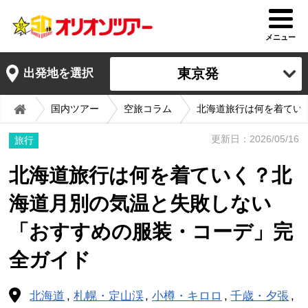
メニュー
東京発
出発地を選択
国内ツアー
空旅コラム
北海道旅行は何を着てい
更新日：2026/05/16
旅行
北海道旅行は何を着ていく？北
海道月別の気温と失敗しない
「おすすめの服装・コーデ」完
全ガイド
北海道
札幌・定山渓
小樽・キロロ
千歳・夕張