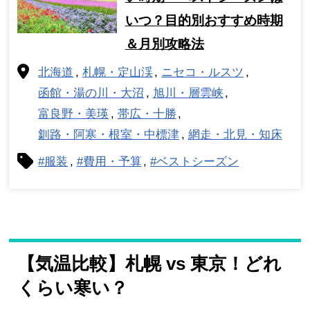
いつ？目的別おすすめ時期
＆月別攻略法
北海道
札幌・定山渓
ニセコ・ルスツ
函館・湯の川・大沼
旭川・層雲峡
富良野・美瑛
帯広・十勝
釧路・阿寒・根室・中標津
網走・北見・知床
#服装
#費用・予算
#ベストシーズン
【気温比較】札幌 vs 東京！どれ
くらい寒い？