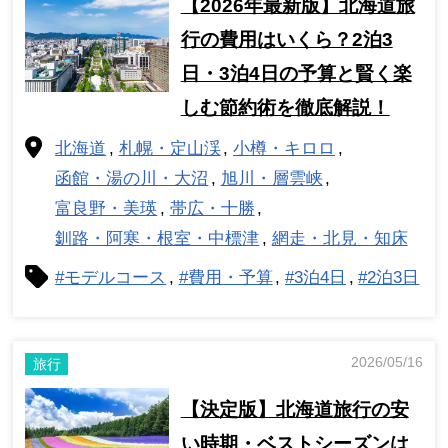
【2026年最新版】北海道旅
行の費用はいくら？2泊3
日・3泊4日の予算と賢く楽
しむ節約術を徹底解説！
北海道
札幌・定山渓
小樽・キロロ
函館・湯の川・大沼
旭川・層雲峡
富良野・美瑛
帯広・十勝
釧路・阿寒・根室・中標津
網走・北見・知床
#モデルコース
#費用・予算
#3泊4日
#2泊3日
2026/05/16
旅行
【決定版】北海道旅行の安
い時期・ベストシーズンは