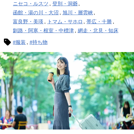
ニセコ・ルスツ
登別・洞爺
函館・湯の川・大沼
旭川・層雲峡
富良野・美瑛
トマム・サホロ
帯広・十勝
釧路・阿寒・根室・中標津
網走・北見・知床
#服装
#持ち物