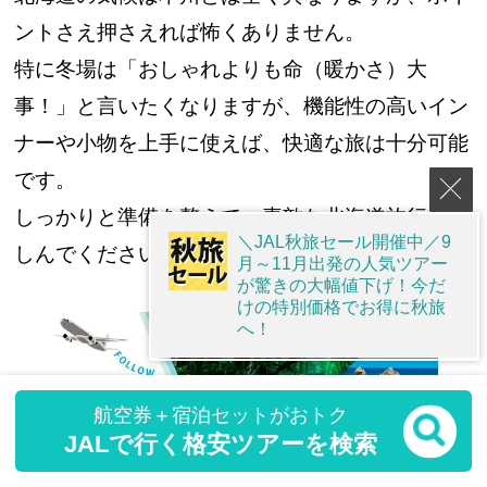
ントさえ押さえれば怖くありません。
特に冬場は「おしゃれよりも命（暖かさ）大
事！」と言いたくなりますが、機能性の高いイン
ナーや小物を上手に使えば、快適な旅は十分可能
です。
しっかりと準備を整えて、素敵な北海道旅行を楽
＼JAL秋旅セール開催中／9
しんでくださいね！
月～11月出発の人気ツアー
が驚きの大幅値下げ！今だ
けの特別価格でお得に秋旅
へ！
航空券＋宿泊セットがおトク
JALで行く格安ツアーを検索