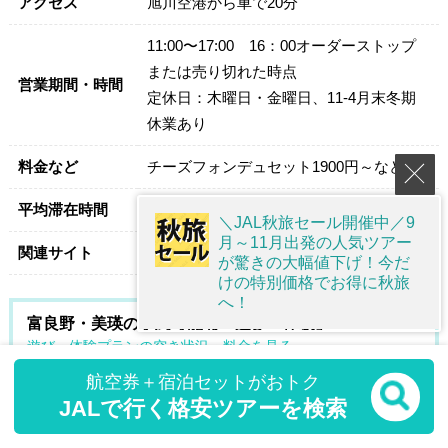
アクセス
旭川空港から車で20分
11:00〜17:00 16：00オーダーストップ
または売り切れた時点
営業期間・時間
定休日：木曜日・金曜日、11-4月末冬期
休業あり
料金など
チーズフォンデュセット1900円～など
平均滞在時間
2時間
＼JAL秋旅セール開催中／9
月～11月出発の人気ツアー
関連サイト
あるうのぱいん
が驚きの大幅値下げ！今だ
けの特別価格でお得に秋旅
へ！
富良野・美瑛の予約可能な「遊び・体験」
遊び・体験プランの空き状況・料金を見る
航空券＋宿泊セットがおトク
JALで行く格安ツアーを検索
約15分