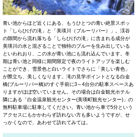
青い池からほど近くにある、もうひとつの青い絶景スポッ
ト「しらひげの滝」と「美瑛川（ブルーリバー）」。渓谷
の隙間から流れ落ちる「しらひげの滝」に含まれる成分が
美瑛川の水と混ざることで独特のブルーを生み出している
といわれおり、この水が青い池にも流れ込んでいます。冬
期は青い池と同様に期間限定で夜のライトアップを楽しむ
ことができ、雪景色と白いライトでさらに「美しい青色」
が際立ち、美しくなります。滝の見学ポイントとなる白金
橋(ブルーリバー橋)のすぐ手前に3～4台分の駐車スペースあ
りますがほぼ空いていません。その場合は白金観光ホテル
隣にある「白金温泉観光センター(美瑛町観光センター)」の
無料駐車場に駐車してください。青い池から車で5分という
アクセスにもかかわらず訪れない方も多いようですが、せ
っかくなので、あわせて訪れてみては。