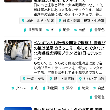
道東観光2泊3日モデルコース
日の出と流氷と野鳥に大満足間違いなし！ 初
日は鶴居村にあつまるタンチョウツル、屈斜
路湖畔の温泉に浸かるオオハクチョウ、養...
網走・北見・知床
釧路・阿寒・根室・中標津
世界遺産
冬
絶景
自然
雪景色
ペンギンのお散歩を間近で観察！ 雪遊び
の後は温泉でほっこり、冬しかできない
北海道観光満喫プラン 2泊3日モデルコ
ース
冬ならでは、きらめく白銀の北海道に溶け込
む2泊3日のモデルコースをご紹介。レンタカ
ーで旭川空港を出発して新千歳空港で乗り...
千歳・夕張
旭川・層雲峡
札幌・定山渓
グルメ
冬
動物園
温泉
絶景
自然
雪景色
青い池だけじゃない！ 冬の北海道 美瑛