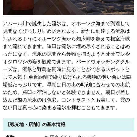
アムール川で誕生した流氷は、オホーツク海まで到達して
隙間なくびっしり埋め尽されます。新たに到達する流氷は
押されるようにオホーツク海から知床岬を超えて根室海峡
まで流れてきます。羅臼は流氷に埋め尽くされることはめ
ったになく、流氷の隙間から獲物を捕えようとオオワシや
オジロワシの姿を観察できます。バードウォッチングクル
ーズは、流氷と野鳥を同時に見ることができるスポットと
して人気！ 至近距離で繰り広げられる獲物の奪い合いは臨
場感たっぷりです。早朝は日の出の時刻に合わせての出航
のため、羅臼に宿泊しないと体験できません。朝日が差し
込んだ際の流氷のは色彩、コントラストとも美しく、雲の
ない日は真っ赤に染まる流氷を拝むこともできます。
【観光地・店舗】の基本情報