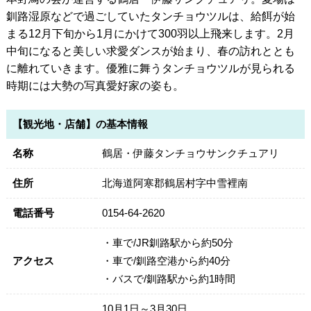
釧路湿原などで過ごしていたタンチョウツルは、給餌が始
まる12月下旬から1月にかけて300羽以上飛来します。2月
中旬になると美しい求愛ダンスが始まり、春の訪れととも
に離れていきます。優雅に舞うタンチョウツルが見られる
時期には大勢の写真愛好家の姿も。
【観光地・店舗】の基本情報
名称
鶴居・伊藤タンチョウサンクチュアリ
住所
北海道阿寒郡鶴居村字中雪裡南
電話番号
0154-64-2620
・車で/JR釧路駅から約50分
アクセス
・車で/釧路空港から約40分
・バスで/釧路駅から約1時間
10月1日～3月30日