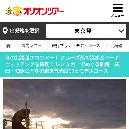
メニュー
東京発
出発地を選択
国内ツアー
旅行プラン・モデルコース
北海道
冬の北海道エコツアー！ クルーズ船で流氷とバード
ウォッチングを満喫！ レンタカーでめぐる釧路・羅
臼・知床など冬の道東観光2泊3日モデルコース