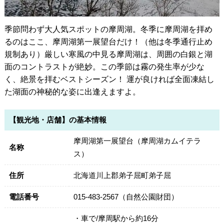
季節問わず大人気スポットの摩周湖。冬季に摩周湖を拝め
るのはここ、摩周湖第一展望台だけ！（他は冬季通行止め
規制あり）厳しい寒風の中見る摩周湖は、周囲の白銀と湖
面のコントラストが絶妙。この季節は霧の発生率が少な
く、絶景を拝むベストシーズン！ 運が良ければ全面凍結し
た湖面の神秘的な姿に出逢えますよ。
【観光地・店舗】の基本情報
摩周湖第一展望台（摩周湖カムイテラ
名称
ス）
住所
北海道川上郡弟子屈町弟子屈
電話番号
015-483-2567（自然公園財団）
・車で/摩周駅から約16分