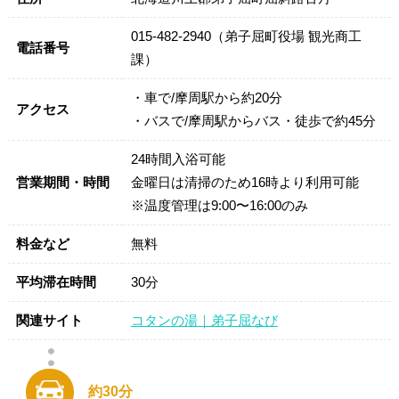
015-482-2940（弟子屈町役場 観光商工
電話番号
課）
・車で/摩周駅から約20分
アクセス
・バスで/摩周駅からバス・徒歩で約45分
24時間入浴可能
営業期間・時間
金曜日は清掃のため16時より利用可能
※温度管理は9:00〜16:00のみ
料金など
無料
平均滞在時間
30分
関連サイト
コタンの湯｜弟子屈なび
約30分