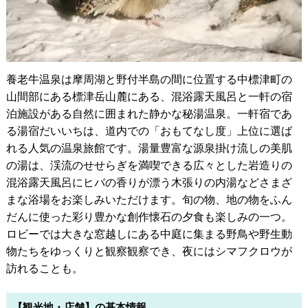
養老牛温泉は摩周湖と野付半島の間に位置する中標津町の
山間部にある標津岳山麓にある、混浴露天風呂と一軒の宿
泊施設がある自然に囲まれた静かな秘湯温泉。一軒宿であ
る湯宿だいいちは、道内での「おもてなし度」上位に選ば
れる人気の温泉旅館です。湯量豊富な源泉掛け流しの美肌
の湯は、渓流のせせらぎを満喫できる広々とした岩造りの
混浴露天風呂にヒバの香りが漂う木張りの内湯などさまざ
まな浴場をお楽しみいただけます。旬の物、地の物をふん
だんに使った彩り豊かな創作懐石の夕食も楽しみの一つ。
ロビーでは大きな窓越しにある中庭に集まる野鳥や野生動
物たちをゆっくりと観察観察でき、夜にはシマフクロウが
訪れることも。
【観光地・店舗】の基本情報