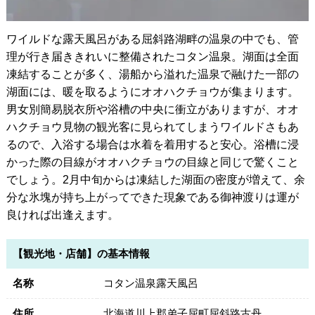
ワイルドな露天風呂がある屈斜路湖畔の温泉の中でも、管
理が行き届ききれいに整備されたコタン温泉。湖面は全面
凍結することが多く、湯船から溢れた温泉で融けた一部の
湖面には、暖を取るようにオオハクチョウが集まります。
男女別簡易脱衣所や浴槽の中央に衝立がありますが、オオ
ハクチョウ見物の観光客に見られてしまうワイルドさもあ
るので、入浴する場合は水着を着用すると安心。浴槽に浸
かった際の目線がオオハクチョウの目線と同じで驚くこと
でしょう。2月中旬からは凍結した湖面の密度が増えて、余
分な氷塊が持ち上がってできた現象である御神渡りは運が
良ければ出逢えます。
【観光地・店舗】の基本情報
名称
コタン温泉露天風呂
住所
北海道川上郡弟子屈町屈斜路古丹