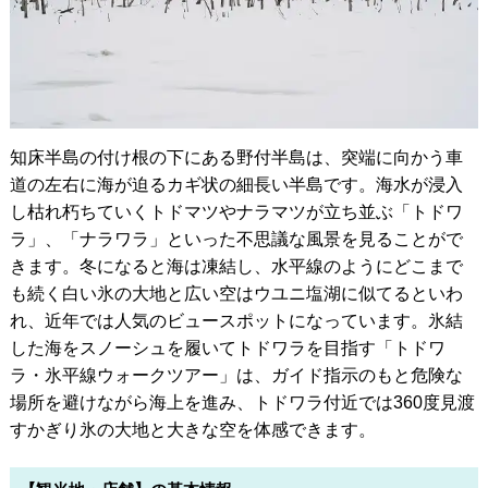
知床半島の付け根の下にある野付半島は、突端に向かう車
道の左右に海が迫るカギ状の細長い半島です。海水が浸入
し枯れ朽ちていくトドマツやナラマツが立ち並ぶ「トドワ
ラ」、「ナラワラ」といった不思議な風景を見ることがで
きます。冬になると海は凍結し、水平線のようにどこまで
も続く白い氷の大地と広い空はウユニ塩湖に似てるといわ
れ、近年では人気のビュースポットになっています。氷結
した海をスノーシュを履いてトドワラを目指す「トドワ
ラ・氷平線ウォークツアー」は、ガイド指示のもと危険な
場所を避けながら海上を進み、トドワラ付近では360度見渡
すかぎり氷の大地と大きな空を体感できます。