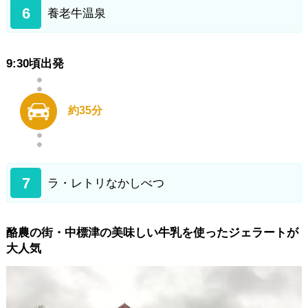
6
養老牛温泉
9:30頃出発
約35分
7
ラ・レトリなかしべつ
酪農の街・中標津の美味しい牛乳を使ったジェラートが
大人気