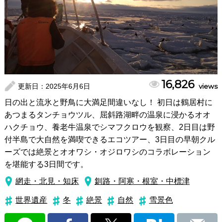
16,826
更新日：
2025年6月6日
views
日の出と流氷と野鳥に大満足間違いなし！ 初日は鶴居村に
あつまるタンチョウツル、屈斜路湖畔の温泉に浸かるオオ
ハクチョウ、養老牛温泉でシマフクロウを観察、2日目は野
付半島で大自然を満喫できるエコツアー、3日目の早朝クル
ーズでは絶景とオオワシ・オジロワシのコラボレーション
を堪能する3日間です。
網走・北見・知床
釧路・阿寒・根室・中標津
世界遺産
冬
絶景
自然
雪景色