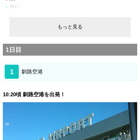
羅臼
早朝流氷・バードウォッチングクルーズ
羅臼国後展望台
もっと見る
GVO
プユニ岬
1日目
天に続く道
メルヘンの丘
1
女満別空港
釧路空港
10:20頃 釧路空港を出発！