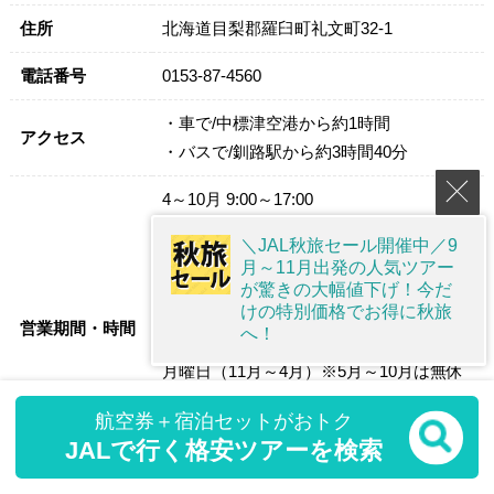
住所
北海道目梨郡羅臼町礼文町32-1
電話番号
0153-87-4560
・車で/中標津空港から約1時間
アクセス
・バスで/釧路駅から約3時間40分
4～10月 9:00～17:00
11月～1月 10:00～15:00
＼JAL秋旅セール開催中／9
2月～3月 9:00～16:00
月～11月出発の人気ツアー
休館日 毎週月曜日（１１月～４月）、
が驚きの大幅値下げ！今だ
けの特別価格でお得に秋旅
年末年始
営業期間・時間
へ！
【定休日】
月曜日（11月～4月）※5月～10月は無休
年末年始（12月29日～ 1月5日)）
航空券＋宿泊セットがおトク
※天候等により、臨時休館となる場合が
JALで行く格安ツアーを検索
あります。