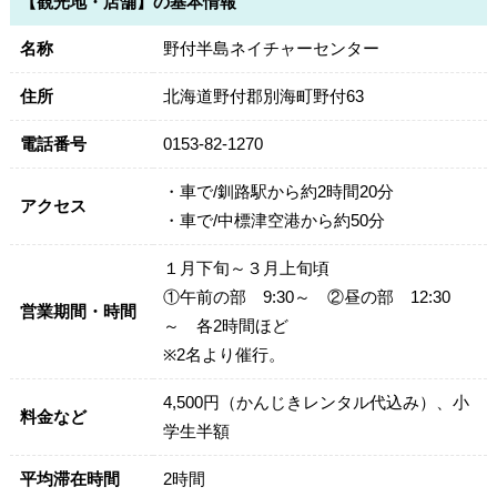
【観光地・店舗】の基本情報
名称
野付半島ネイチャーセンター
住所
北海道野付郡別海町野付63
電話番号
0153-82-1270
・車で/釧路駅から約2時間20分
アクセス
・車で/中標津空港から約50分
１月下旬～３月上旬頃
①午前の部 9:30～ ②昼の部 12:30
営業期間・時間
～ 各2時間ほど
※2名より催行。
4,500円（かんじきレンタル代込み）、小
料金など
学生半額
平均滞在時間
2時間